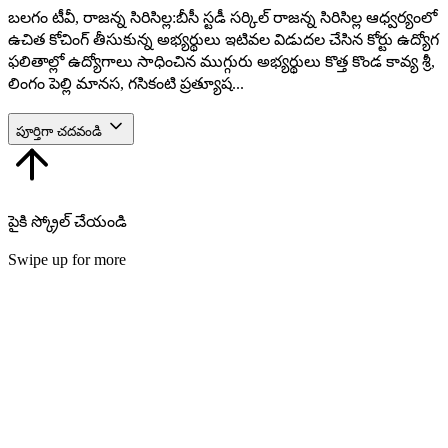
బలగం టీవీ, రాజన్న సిరిసిల్ల:బీసీ స్టడీ సర్కిల్ రాజన్న సిరిసిల్ల ఆధ్వర్యంలో
ఉచిత కోచింగ్ తీసుకున్న అభ్యర్థులు ఇటివల విడుదల చేసిన కోర్టు ఉద్యోగ
ఫలితాల్లో ఉద్యోగాలు సాధించిన ముగ్గురు అభ్యర్థులు కొత్త కొండ కావ్య శ్రీ,
లింగం పెల్లి మానస, గసికంటి ప్రత్యూష...
పూర్తిగా చదవండి
పైకి స్క్రోల్ చేయండి
Swipe up for more