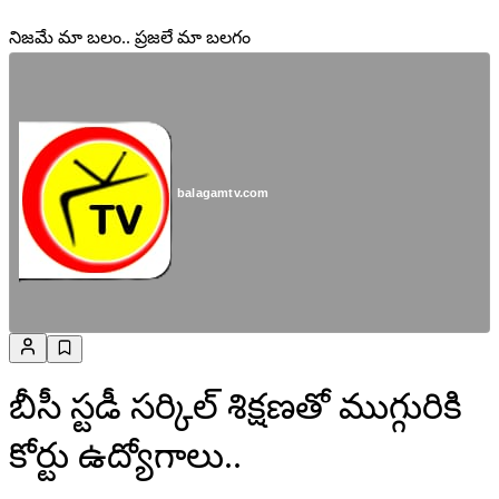
నిజమే మా బలం.. ప్రజలే మా బలగం
balagamtv.com
బీసీ స్టడీ సర్కిల్ శిక్షణతో ముగ్గురికి
కోర్టు ఉద్యోగాలు..