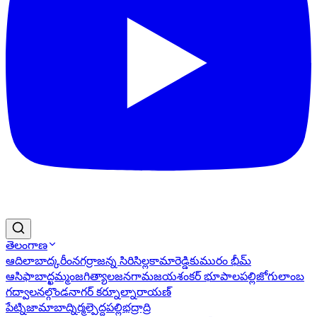
తెలంగాణ
ఆదిలాబాద్
కరీంనగర్
రాజన్న సిరిసిల్ల
కామారెడ్డి
కుమురం భీమ్
ఆసిఫాబాద్
ఖమ్మం
జగిత్యాల
జనగామ
జయశంకర్ భూపాలపల్లి
జోగులాంబ
గద్వాల
నల్గొండ
నాగర్ కర్నూల్
నారాయణ్
పేట్
నిజామాబాద్
నిర్మల్
పెద్దపల్లి
భద్రాద్రి