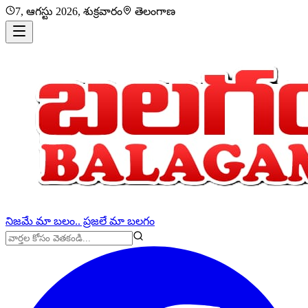
7, ఆగస్టు 2026, శుక్రవారం
తెలంగాణ
నిజమే మా బలం.. ప్రజలే మా బలగం