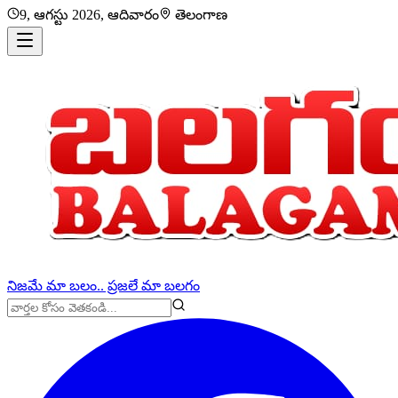
9, ఆగస్టు 2026, ఆదివారం
తెలంగాణ
నిజమే మా బలం.. ప్రజలే మా బలగం