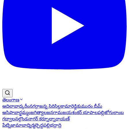
తెలంగాణ
ఆదిలాబాద్
కరీంనగర్
రాజన్న సిరిసిల్ల
కామారెడ్డి
కుమురం భీమ్
ఆసిఫాబాద్
ఖమ్మం
జగిత్యాల
జనగామ
జయశంకర్ భూపాలపల్లి
జోగులాంబ
గద్వాల
నల్గొండ
నాగర్ కర్నూల్
నారాయణ్
పేట్
నిజామాబాద్
నిర్మల్
పెద్దపల్లి
భద్రాద్రి