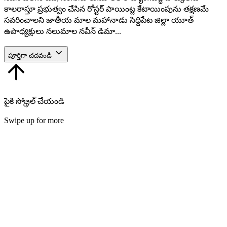
కాలరాస్తూ ప్రభుత్వం చేసిన రోస్టర్ పాయింట్ల కేటాయింపును తక్షణమే
సవరించాలని జాతీయ మాల మహానాడు సిద్దిపేట జిల్లా యూత్
ఉపాధ్యక్షులు నలుమాల నవీన్ డిమా...
పూర్తిగా చదవండి
పైకి స్క్రోల్ చేయండి
Swipe up for more