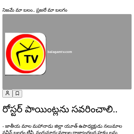
నిజమే మా బలం.. ప్రజలే మా బలగం
balagamtv.com
రోస్టర్ పాయింట్లను సవరించాలి..
- జాతీయ మాల మహానాడు జిల్లా యూత్ ఉపాధ్యక్షుడు నలుమాల
నవీన్ బలగం టీవీ, నంగునూరు:మాలల రాజ్యాంగబద్ధ హక్కులను