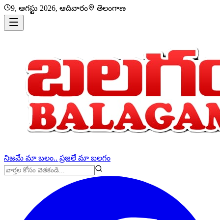
9, ఆగస్టు 2026, ఆదివారం
తెలంగాణ
నిజమే మా బలం.. ప్రజలే మా బలగం