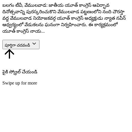
బలగం టీవీ, వేములవాడ: జాతీయ యూత్ కాంగ్రెస్ ఆవిర్భావ
దినోత్సవాన్ని పురస్కరించుకొని వేములవాడ పట్టణంలోని నంది చౌరస్తా
వద్ద వేములవాడ నియోజకవర్గ యూత్ కాంగ్రెస్ అధ్యక్షుడు న్యాత నవీన్
ఆధ్వర్యంలో వేడుకలను ఘనంగా నిర్వహించారు. ఈ కార్యక్రమంలో
యూత్ కాంగ్రెస్ నాయ...
పూర్తిగా చదవండి
పైకి స్క్రోల్ చేయండి
Swipe up for more