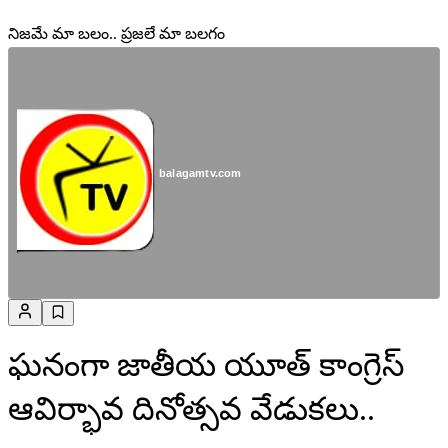
నిజమే మా బలం.. ప్రజలే మా బలగం
balagamtv.com
ఘనంగా జాతీయ యూత్ కాంగ్రెస్
ఆవిర్భావ దినోత్సవ వేడుకలు..