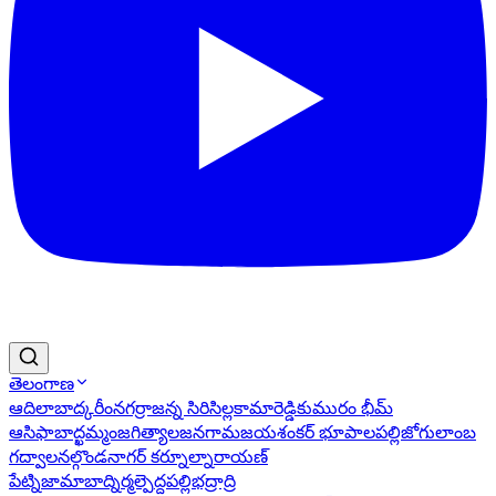
తెలంగాణ
ఆదిలాబాద్
కరీంనగర్
రాజన్న సిరిసిల్ల
కామారెడ్డి
కుమురం భీమ్
ఆసిఫాబాద్
ఖమ్మం
జగిత్యాల
జనగామ
జయశంకర్ భూపాలపల్లి
జోగులాంబ
గద్వాల
నల్గొండ
నాగర్ కర్నూల్
నారాయణ్
పేట్
నిజామాబాద్
నిర్మల్
పెద్దపల్లి
భద్రాద్రి