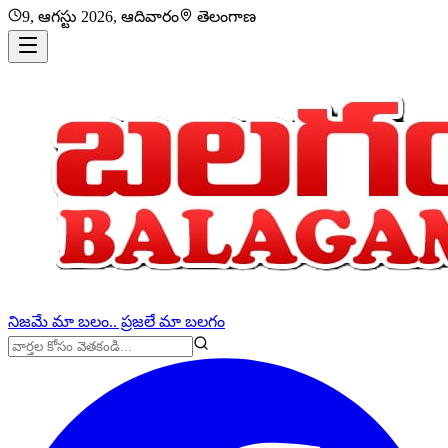
9, ఆగస్టు 2026, ఆదివారం
తెలంగాణ
నిజమే మా బలం.. ప్రజలే మా బలగం