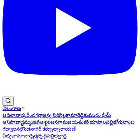
తెలంగాణ
ఆదిలాబాద్
కరీంనగర్
రాజన్న సిరిసిల్ల
కామారెడ్డి
కుమురం భీమ్
ఆసిఫాబాద్
ఖమ్మం
జగిత్యాల
జనగామ
జయశంకర్ భూపాలపల్లి
జోగులాంబ
గద్వాల
నల్గొండ
నాగర్ కర్నూల్
నారాయణ్
పేట్
నిజామాబాద్
నిర్మల్
పెద్దపల్లి
భద్రాద్రి