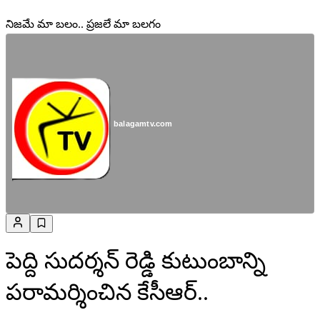
నిజమే మా బలం.. ప్రజలే మా బలగం
balagamtv.com
పెద్ది సుదర్శన్ రెడ్డి కుటుంబాన్ని
పరామర్శించిన కేసీఆర్..