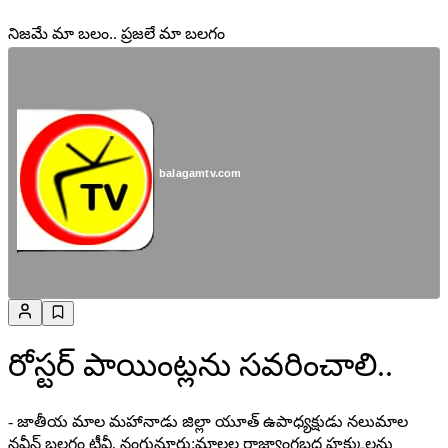
నిజమే మా బలం.. ప్రజలే మా బలగం
balagamtv.com
రోస్టర్ పాయింట్లను సవరించాలి..
- జాతీయ మాల మహానాడు జిల్లా యూత్ ఉపాధ్యక్షుడు నలుమాల
నవీన్ బలగం టీవీ, నంగునూరు:మాలల రాజ్యాంగబద్ధ హక్కులను