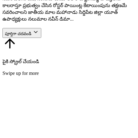
కాలరాస్తూ ప్రభుత్వం చేసిన రోస్టర్ పాయింట్ల కేటాయింపును తక్షణమే
సవరించాలని జాతీయ మాల మహానాడు సిద్దిపేట జిల్లా యూత్
ఉపాధ్యక్షులు నలుమాల నవీన్ డిమా...
పూర్తిగా చదవండి
పైకి స్క్రోల్ చేయండి
Swipe up for more