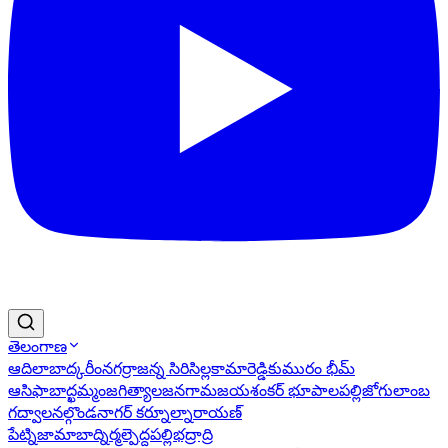
తెలంగాణ
ఆదిలాబాద్
కరీంనగర్
రాజన్న సిరిసిల్ల
కామారెడ్డి
కుమురం భీమ్
ఆసిఫాబాద్
ఖమ్మం
జగిత్యాల
జనగామ
జయశంకర్ భూపాలపల్లి
జోగులాంబ
గద్వాల
నల్గొండ
నాగర్ కర్నూల్
నారాయణ్
పేట్
నిజామాబాద్
నిర్మల్
పెద్దపల్లి
భద్రాద్రి