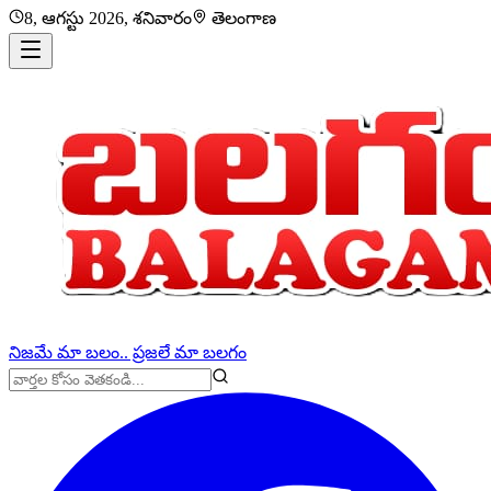
8, ఆగస్టు 2026, శనివారం
తెలంగాణ
నిజమే మా బలం.. ప్రజలే మా బలగం