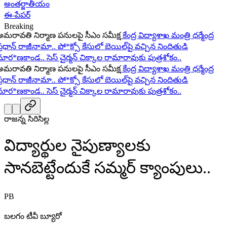
అంతర్జాతీయం
ఈ-పేపర్
Breaking
రావతి నిర్మాణ పనులపై సీఎం సమీక్ష
కేంద్ర విద్యాశాఖ మంత్రి ధర్మేంద్ర
ధాన్ రాజీనామా..
పో*క్సో కేసులో బెయిల్‌పై వచ్చిన నిందితుడి
ర*ణకాండ..
సెస్ చైర్మన్ చిక్కాల రామారావుకు పుత్రశోకం..
రావతి నిర్మాణ పనులపై సీఎం సమీక్ష
కేంద్ర విద్యాశాఖ మంత్రి ధర్మేంద్ర
ధాన్ రాజీనామా..
పో*క్సో కేసులో బెయిల్‌పై వచ్చిన నిందితుడి
ర*ణకాండ..
సెస్ చైర్మన్ చిక్కాల రామారావుకు పుత్రశోకం..
రాజన్న సిరిసిల్ల
విద్యార్థుల నైపుణ్యాలకు
సానబెట్టేందుకే సమ్మర్ క్యాంపులు..
PB
బలగం టీవీ బ్యూరో