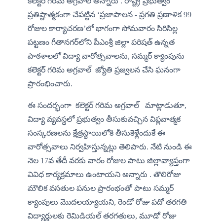
కలెక్టర్ గరిమ అగ్రవాల్ అన్నారు . రాష్ట్ర ప్రభుత్వం 
ప్రతిష్టాత్మకంగా చేపట్టిన ‘ప్రజాపాలన - ప్రగతి ప్రణాళిక 99 
రోజుల కార్యాచరణ’లో భాగంగా సోమవారం సిరిసిల్ల 
పట్టణం గీతానగర్‌లోని పీఎంశ్రీ జిల్లా పరిషత్ ఉన్నత 
పాఠశాలలో విద్యా వారోత్సవాలను, సమ్మర్ క్యాంపును 
కలెక్టర్ గరిమ అగ్రవాల్  జ్యోతి ప్రజ్వలన చేసి ఘనంగా 
ప్రారంభించారు.
​ఈ సందర్భంగా  కలెక్టర్ గరిమ అగ్రవాల్   మాట్లాడుతూ, 
విద్యా వ్యవస్థలో ప్రభుత్వం తీసుకువచ్చిన విప్లవాత్మక 
సంస్కరణలను క్షేత్రస్థాయిలోకి తీసుకెళ్లేందుకే ఈ 
వారోత్సవాలు నిర్వహిస్తున్నట్లు తెలిపారు. నేటి నుండి ఈ 
నెల 17వ తేదీ వరకు వారం రోజుల పాటు జిల్లావ్యాప్తంగా 
వివిధ కార్యక్రమాలు ఉంటాయని అన్నారు . తొలిరోజు 
మౌలిక వసతుల పనుల ప్రారంభంతో పాటు సమ్మర్ 
క్యాంపులు మొదలయ్యాయని, రెండో రోజు పదో తరగతి 
విద్యార్థులకు రెమిడియల్ తరగతులు, మూడో రోజు 