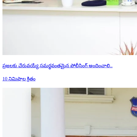
ప్రజలకు చేరువయ్యే సమర్థవంతమైన పోలీసింగ్ అందించాలి..
10 నిమిషాల క్రితం