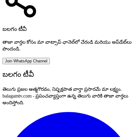
బలగం టీవీ
తాజా వార్తల కోసం మా వాట్సాప్ ఛానెల్‌లో చేరండి మరియు అప్‌డేట్‌లు
పొందండి.
Join WhatsApp Channel
బలగం టీవీ
తెలుగు ప్రజల ఆత్మగౌరవం, నిష్పక్షపాత వార్తా ప్రసారమే మా లక్ష్యం.
balagamtv.com - ప్రపంచవ్యాప్తంగా ఉన్న తెలుగు వారికి తాజా వార్తలు
అందిస్తోంది.