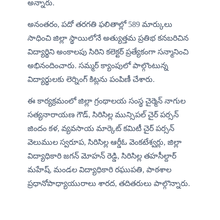
అన్నారు.
​అనంతరం, పదో తరగతి ఫలితాల్లో 589 మార్కులు 
సాధించి జిల్లా స్థాయిలోనే అత్యుత్తమ ప్రతిభ కనబరిచిన 
విద్యార్థిని అంకాలపు సిరిని కలెక్టర్ ప్రత్యేకంగా సన్మానించి 
అభినందించారు. సమ్మర్ క్యాంపులో పాల్గొంటున్న 
విద్యార్థులకు లెర్నింగ్ కిట్లను పంపిణీ చేశారు. 
ఈ కార్యక్రమంలో జిల్లా గ్రంథాలయ సంస్థ చైర్మెన్ నాగుల 
సత్యనారాయణ గౌడ్, సిరిసిల్ల మున్సిపల్ చైర్ పర్సన్ 
జిందం కళ, వ్యవసాయ మార్కెట్ కమిటీ చైర్ పర్సన్ 
వెలుముల స్వరూప, సిరిసిల్ల ఆర్డీఓ వెంకటేశ్వర్లు, జిల్లా 
విద్యాధికారి జగన్ మోహన్ రెడ్డి, సిరిసిల్ల తహసీల్దార్ 
మహేష్, మండల విద్యాధికారి రఘుపతి, పాఠశాల 
ప్రధానోపాధ్యాయురాలు శారద, తదితరులు పాల్గొన్నారు.