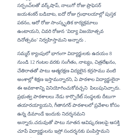
సర్పంచ్‌లతో వర్క్‌షాప్, నాలుగో రోజు ప్రొఫెసర్ 
జయశంకర్ బడిబాట, ఐదో రోజు గ్రంథాలయాల్లో పుస్తక 
పఠనం, ఆరో రోజు సాంస్కృతిక కార్యక్రమాలు 
ఉంటాయని, చివరి రోజున ‘విద్యా విజయోత్సవ 
దినోత్సవం’ నిర్వహిస్తామని అన్నారు .
​సమ్మర్ క్యాంపులో భాగంగా విద్యార్థులకు ఉదయం 8 
నుండి 12 గంటల వరకు సంగీతం, నాట్యం, చిత్రలేఖనం, 
చేతిరాతతో పాటు ఆత్మరక్షణ విద్యలైన కర్రసాము వంటి 
అంశాల్లో శిక్షణ ఇస్తామన్నారని, ఏ పాఠశాల విద్యార్థులైనా 
ఈ అవకాశాన్ని వినియోగించుకోవచ్చని  పిలుపునిచ్చారు. 
ప్రభుత్వ పాఠశాలలు నేడు కార్పొరేట్ సంస్థలకు దీటుగా 
తయారయ్యాయని, గీతానగర్ పాఠశాలలో ప్రవేశాల కోసం 
ఉన్న డిమాండే ఇందుకు నిదర్శనమని 
అన్నారు.చదువుతో పాటు నూతన ఆవిష్కరణలపై ఆసక్తి 
చూపే విద్యార్థులను ఇస్రో సందర్శనకు పంపిస్తామని 