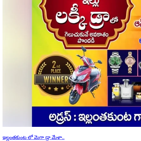
ఇల్లంతకుంట లో మెగా డ్రా మేళా..