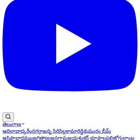
తెలంగాణ
ఆదిలాబాద్
కరీంనగర్
రాజన్న సిరిసిల్ల
కామారెడ్డి
కుమురం భీమ్
ఆసిఫాబాద్
ఖమ్మం
జగిత్యాల
జనగామ
జయశంకర్ భూపాలపల్లి
జోగులాంబ