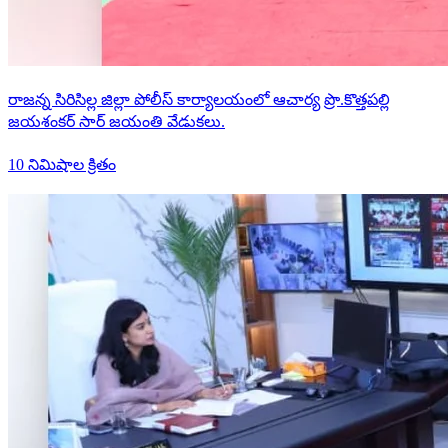
రాజన్న సిరిసిల్ల జిల్లా పోలీస్ కార్యాలయంలో ఆచార్య ప్రొ.కొత్తపల్లి
జయశంకర్ సార్ జయంతి వేడుకలు.
10 నిమిషాల క్రితం