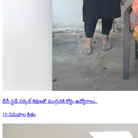
బీసీ స్టడీ సర్కిల్ శిక్షణతో ముగ్గురికి కోర్టు ఉద్యోగాలు..
10 నిమిషాల క్రితం