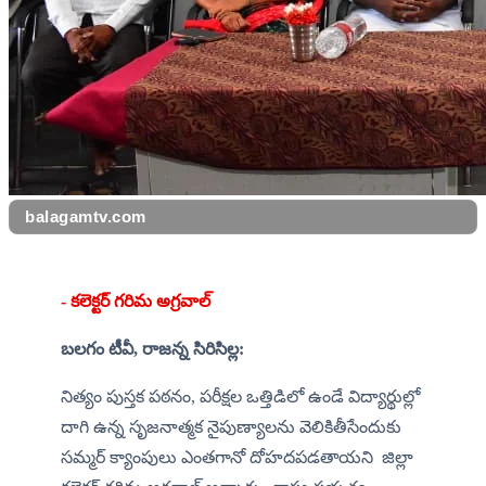
balagamtv.com
- కలెక్టర్ గరిమ అగ్రవాల్
బలగం టీవీ, రాజన్న సిరిసిల్ల:
నిత్యం పుస్తక పఠనం, పరీక్షల ఒత్తిడిలో ఉండే విద్యార్థుల్లో 
దాగి ఉన్న సృజనాత్మక నైపుణ్యాలను వెలికితీసేందుకు 
సమ్మర్ క్యాంపులు ఎంతగానో దోహదపడతాయని  జిల్లా 