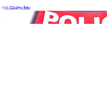
10 నిమిషాల క్రితం