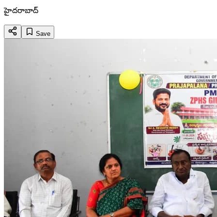
హైదరాబాద్
Save