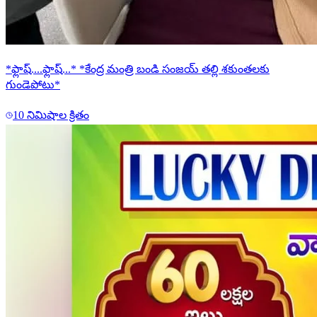
*ఫ్లాష్....ఫ్లాష్...* *కేంద్ర మంత్రి బండి సంజయ్ తల్లి శకుంతలకు
గుండెపోటు*
10 నిమిషాల క్రితం