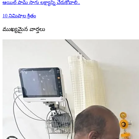
ఆయిల్ పామ్ సాగు లక్ష్యాన్ని చేరుకోవాలి..
10 నిమిషాల క్రితం
ముఖ్యమైన వార్తలు