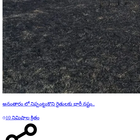
అనంతారం లో నిప్పంట్టుకొని రైతులకు భారీ నష్టం..
10 నిమిషాల క్రితం