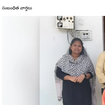
సంబంధిత వార్తలు