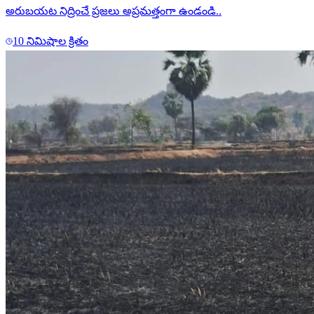
అరుబయట నిద్రించే ప్రజలు అప్రమత్తంగా ఉండండి..
10 నిమిషాల క్రితం