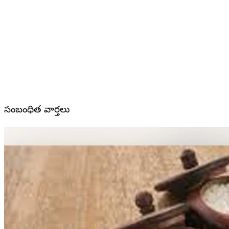
సంబంధిత వార్తలు