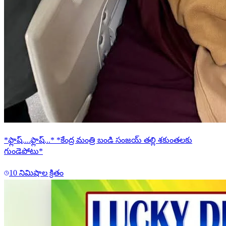
*ఫ్లాష్....ఫ్లాష్...* *కేంద్ర మంత్రి బండి సంజయ్ తల్లి శకుంతలకు
గుండెపోటు*
10 నిమిషాల క్రితం