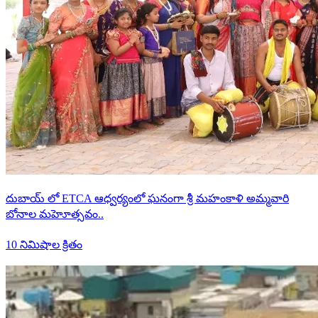
దుబాయ్ లో ETCA ఆధ్వర్యంలో ఘనంగా శ్రీ మహంకాళి అమ్మవారి
బోనాల మహెూత్సవం..
10 నిమిషాల క్రితం