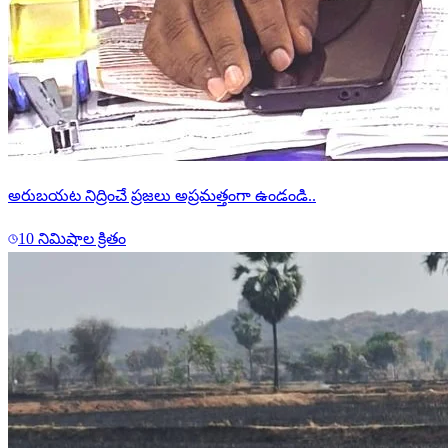
అరుబయట నిద్రించే ప్రజలు అప్రమత్తంగా ఉండండి..
10 నిమిషాల క్రితం