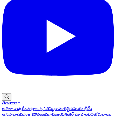
తెలంగాణ
ఆదిలాబాద్
కరీంనగర్
రాజన్న సిరిసిల్ల
కామారెడ్డి
కుమురం భీమ్
ఆసిఫాబాద్
ఖమ్మం
జగిత్యాల
జనగామ
జయశంకర్ భూపాలపల్లి
జోగులాంబ