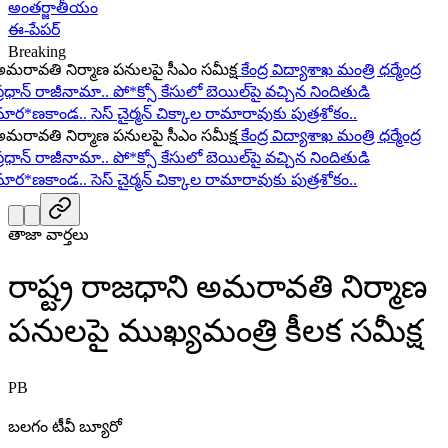
అంతర్జాతీయం
ఈ-పేపర్
Breaking
ావతి నిర్మాణ పనులపై సీఎం సమీక్ష
కేంద్ర విద్యాశాఖ మంత్రి ధర్మేంద్ర
ధాన్ రాజీనామా..
పో*క్సో కేసులో బెయిల్‌పై వచ్చిన నిందితుడి
ర*ణకాండ..
సెస్ చైర్మన్ చిక్కాల రామారావుకు పుత్రశోకం..
ావతి నిర్మాణ పనులపై సీఎం సమీక్ష
కేంద్ర విద్యాశాఖ మంత్రి ధర్మేంద్ర
ధాన్ రాజీనామా..
పో*క్సో కేసులో బెయిల్‌పై వచ్చిన నిందితుడి
ర*ణకాండ..
సెస్ చైర్మన్ చిక్కాల రామారావుకు పుత్రశోకం..
తాజా వార్తలు
రాష్ట్ర రాజధాని అమరావతి నిర్మాణ
పనులపై ముఖ్యమంత్రి కీలక సమీక్ష
PB
బలగం టీవీ బ్యూరో