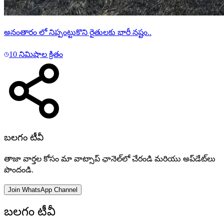
అనంతారం లో నిప్పంట్టుకొని రైతులకు భారీ నష్టం..
10 నిమిషాల క్రితం
బలగం టీవీ
తాజా వార్తల కోసం మా వాట్సాప్ ఛానెల్‌లో చేరండి మరియు అప్‌డేట్‌లు
పొందండి.
Join WhatsApp Channel
బలగం టీవీ