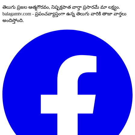
తెలుగు ప్రజల ఆత్మగౌరవం, నిష్పక్షపాత వార్తా ప్రసారమే మా లక్ష్యం.
balagamtv.com - ప్రపంచవ్యాప్తంగా ఉన్న తెలుగు వారికి తాజా వార్తలు
అందిస్తోంది.