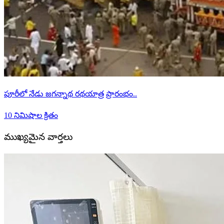
పూరీలో నేడు జగన్నాథ రథయాత్ర ప్రారంభం..
10 నిమిషాల క్రితం
ముఖ్యమైన వార్తలు