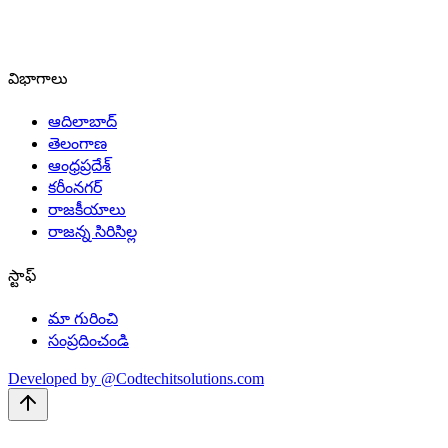
విభాగాలు
ఆదిలాబాద్
తెలంగాణ
ఆంధ్రప్రదేశ్
కరీంనగర్
రాజకీయాలు
రాజన్న సిరిసిల్ల
స్టాఫ్
మా గురించి
సంప్రదించండి
Developed by @Codtechitsolutions.com