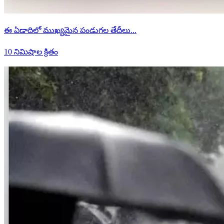
ఈ ఏడాదిలో ముఖ్యమైన పండుగల తేదీలు...
10 నిమిషాల క్రితం