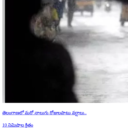
తెలంగాణలో మరో నాలుగు రోజులపాటు వర్షాలు..
10 నిమిషాల క్రితం