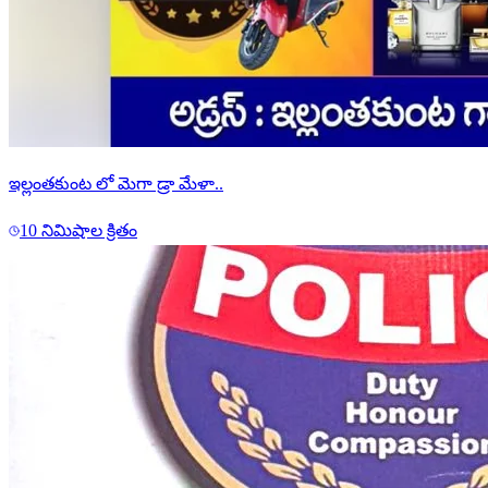
ఇల్లంతకుంట లో మెగా డ్రా మేళా..
10 నిమిషాల క్రితం