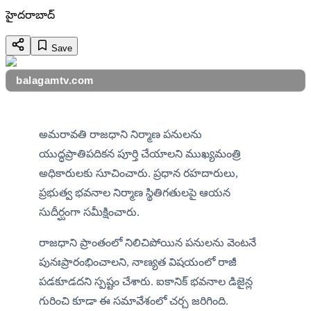
హైదరాబాద్
Save
balagamtv.com
అమరావతి రాజధాని నిర్మాణ పనులను 
యుద్ధప్రాతిపదికన పూర్తి చేయాలని ముఖ్యమంత్రి 
అధికారులకు సూచించారు. ప్రధాన రహదారులు, 
ప్రభుత్వ భవనాల నిర్మాణ స్థితిగతులపై ఆయన 
సుదీర్ఘంగా సమీక్షించారు.
రాజధాని ప్రాంతంలో నిలిచిపోయిన పనులను వెంటనే 
పునఃప్రారంభించాలని, నాణ్యత విషయంలో రాజీ 
పడకూడదని స్పష్టం చేశారు. ఐకానిక్ భవనాల డిజైన్ల 
గురించి కూడా ఈ సమావేశంలో చర్చ జరిగింది.