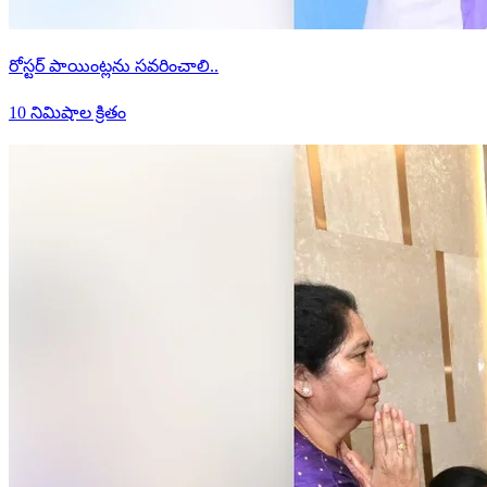
రోస్టర్ పాయింట్లను సవరించాలి..
10 నిమిషాల క్రితం