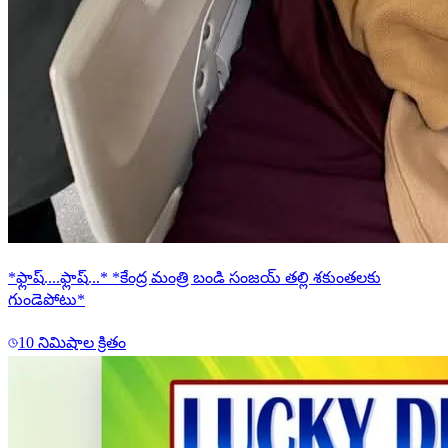
*ఫ్లాష్....ఫ్లాష్...* *కేంద్ర మంత్రి బండి సంజయ్ తల్లి శకుంతలకు
గుండెపోటు*
10 నిమిషాల క్రితం