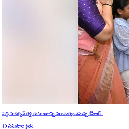
పెద్ది సుదర్శన్ రెడ్డి కుటుంబాన్ని పరామర్శించనున్న కేసీఆర్..
10 నిమిషాల క్రితం