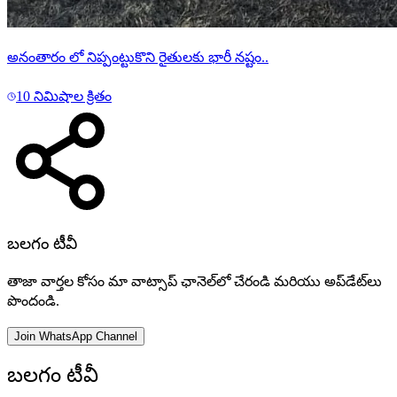
అనంతారం లో నిప్పంట్టుకొని రైతులకు భారీ నష్టం..
10 నిమిషాల క్రితం
బలగం టీవీ
తాజా వార్తల కోసం మా వాట్సాప్ ఛానెల్‌లో చేరండి మరియు అప్‌డేట్‌లు
పొందండి.
Join WhatsApp Channel
బలగం టీవీ