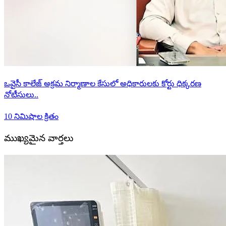
ఒవైసీ కాలేజ్ అక్రమ నిర్మాణాల కేసులో అధికారులకు కోర్టు ధిక్కరణ
నోటీసులు..
10 నిమిషాల క్రితం
ముఖ్యమైన వార్తలు