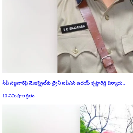
సీపీ సజ్జనార్‌పై మేజిస్ట్రేట్‌కు ట్రైనీ ఐపీఎస్ ఉదయ్ కృష్ణారెడ్డి ఫిర్యాదు..
10 నిమిషాల క్రితం