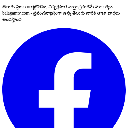
తెలుగు ప్రజల ఆత్మగౌరవం, నిష్పక్షపాత వార్తా ప్రసారమే మా లక్ష్యం.
balagamtv.com - ప్రపంచవ్యాప్తంగా ఉన్న తెలుగు వారికి తాజా వార్తలు
అందిస్తోంది.