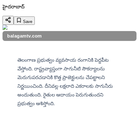
హైదరాబాద్
Save
balagamtv.com
తెలంగాణ ప్రభుత్వం వ్యవసాయ రంగానికి పెద్దపీట 
వేస్తోంది. రాష్ట్రవ్యాప్తంగా సాగునీటి సౌకర్యాలను 
మెరుగుపరచడానికి కొత్త ప్రాజెక్టులను చేపట్టాలని 
నిర్ణయించింది. దీనివల్ల లక్షలాది ఎకరాలకు సాగునీరు 
అందుతుంది. రైతుల ఆదాయం పెరుగుతుందని 
ప్రభుత్వం ఆశిస్తోంది.