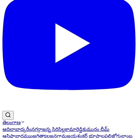
తెలంగాణ
ఆదిలాబాద్
కరీంనగర్
రాజన్న సిరిసిల్ల
కామారెడ్డి
కుమురం భీమ్
ఆసిఫాబాద్
ఖమ్మం
జగిత్యాల
జనగామ
జయశంకర్ భూపాలపల్లి
జోగులాంబ