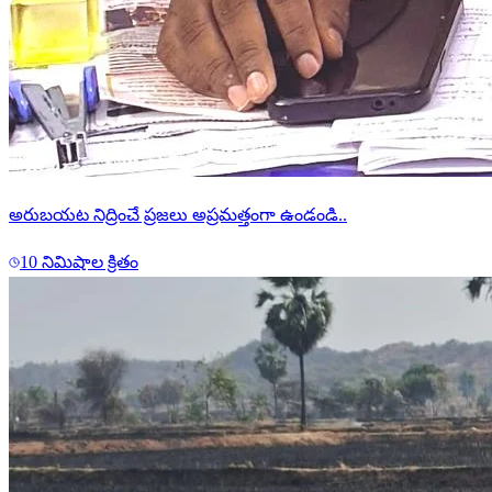
అరుబయట నిద్రించే ప్రజలు అప్రమత్తంగా ఉండండి..
10 నిమిషాల క్రితం