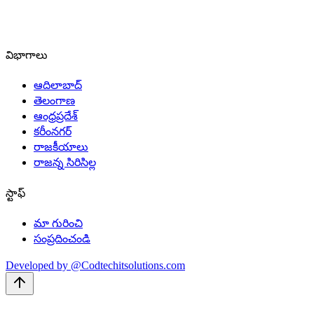
విభాగాలు
ఆదిలాబాద్
తెలంగాణ
ఆంధ్రప్రదేశ్
కరీంనగర్
రాజకీయాలు
రాజన్న సిరిసిల్ల
స్టాఫ్
మా గురించి
సంప్రదించండి
Developed by @Codtechitsolutions.com