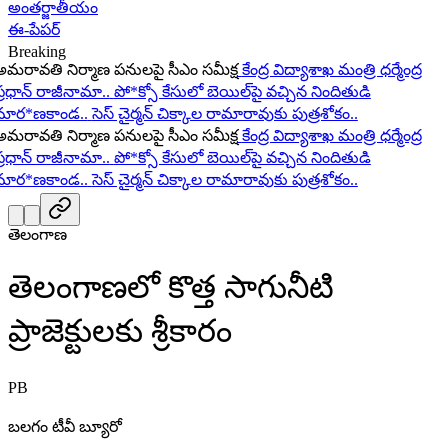
అంతర్జాతీయం
ఈ-పేపర్
Breaking
రావతి నిర్మాణ పనులపై సీఎం సమీక్ష
కేంద్ర విద్యాశాఖ మంత్రి ధర్మేంద్ర
ధాన్ రాజీనామా..
పో*క్సో కేసులో బెయిల్‌పై వచ్చిన నిందితుడి
ర*ణకాండ..
సెస్ చైర్మన్ చిక్కాల రామారావుకు పుత్రశోకం..
రావతి నిర్మాణ పనులపై సీఎం సమీక్ష
కేంద్ర విద్యాశాఖ మంత్రి ధర్మేంద్ర
ధాన్ రాజీనామా..
పో*క్సో కేసులో బెయిల్‌పై వచ్చిన నిందితుడి
ర*ణకాండ..
సెస్ చైర్మన్ చిక్కాల రామారావుకు పుత్రశోకం..
తెలంగాణ
తెలంగాణలో కొత్త సాగునీటి
ప్రాజెక్టులకు శ్రీకారం
PB
బలగం టీవీ బ్యూరో