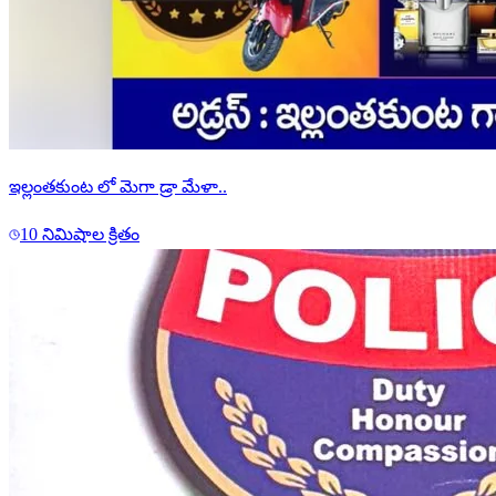
ఇల్లంతకుంట లో మెగా డ్రా మేళా..
10 నిమిషాల క్రితం