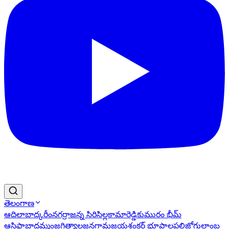
తెలంగాణ
ఆదిలాబాద్
కరీంనగర్
రాజన్న సిరిసిల్ల
కామారెడ్డి
కుమురం భీమ్
ఆసిఫాబాద్
ఖమ్మం
జగిత్యాల
జనగామ
జయశంకర్ భూపాలపల్లి
జోగులాంబ