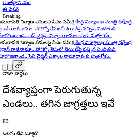
అంతర్జాతీయం
ఈ-పేపర్
Breaking
ావతి నిర్మాణ పనులపై సీఎం సమీక్ష
కేంద్ర విద్యాశాఖ మంత్రి ధర్మేంద్ర
ధాన్ రాజీనామా..
పో*క్సో కేసులో బెయిల్‌పై వచ్చిన నిందితుడి
ర*ణకాండ..
సెస్ చైర్మన్ చిక్కాల రామారావుకు పుత్రశోకం..
ావతి నిర్మాణ పనులపై సీఎం సమీక్ష
కేంద్ర విద్యాశాఖ మంత్రి ధర్మేంద్ర
ధాన్ రాజీనామా..
పో*క్సో కేసులో బెయిల్‌పై వచ్చిన నిందితుడి
ర*ణకాండ..
సెస్ చైర్మన్ చిక్కాల రామారావుకు పుత్రశోకం..
తాజా వార్తలు
దేశవ్యాప్తంగా పెరుగుతున్న
ఎండలు.. తగిన జాగ్రత్తలు ఇవే
PB
బలగం టీవీ బ్యూరో