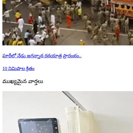
పూరీలో నేడు జగన్నాథ రథయాత్ర ప్రారంభం..
10 నిమిషాల క్రితం
ముఖ్యమైన వార్తలు