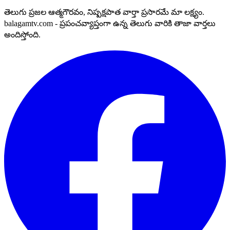
తెలుగు ప్రజల ఆత్మగౌరవం, నిష్పక్షపాత వార్తా ప్రసారమే మా లక్ష్యం.
balagamtv.com - ప్రపంచవ్యాప్తంగా ఉన్న తెలుగు వారికి తాజా వార్తలు
అందిస్తోంది.