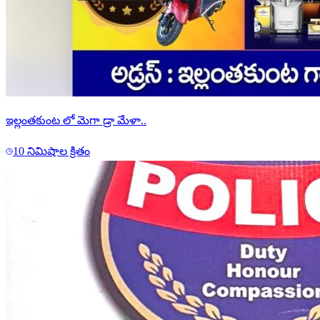
ఇల్లంతకుంట లో మెగా డ్రా మేళా..
10 నిమిషాల క్రితం