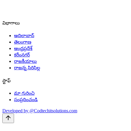
విభాగాలు
ఆదిలాబాద్
తెలంగాణ
ఆంధ్రప్రదేశ్
కరీంనగర్
రాజకీయాలు
రాజన్న సిరిసిల్ల
స్టాఫ్
మా గురించి
సంప్రదించండి
Developed by @Codtechitsolutions.com