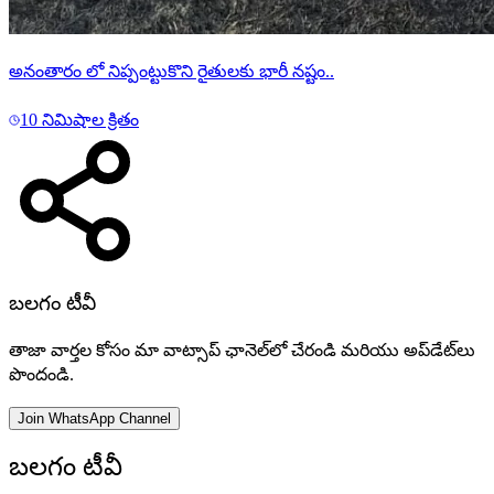
అనంతారం లో నిప్పంట్టుకొని రైతులకు భారీ నష్టం..
10 నిమిషాల క్రితం
బలగం టీవీ
తాజా వార్తల కోసం మా వాట్సాప్ ఛానెల్‌లో చేరండి మరియు అప్‌డేట్‌లు
పొందండి.
Join WhatsApp Channel
బలగం టీవీ