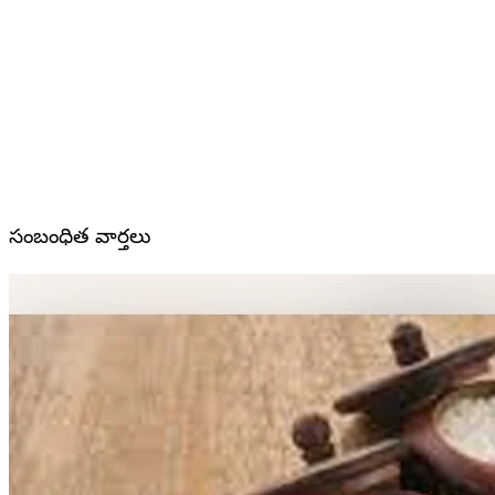
సంబంధిత వార్తలు