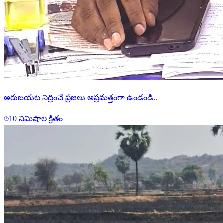
అరుబయట నిద్రించే ప్రజలు అప్రమత్తంగా ఉండండి..
10 నిమిషాల క్రితం