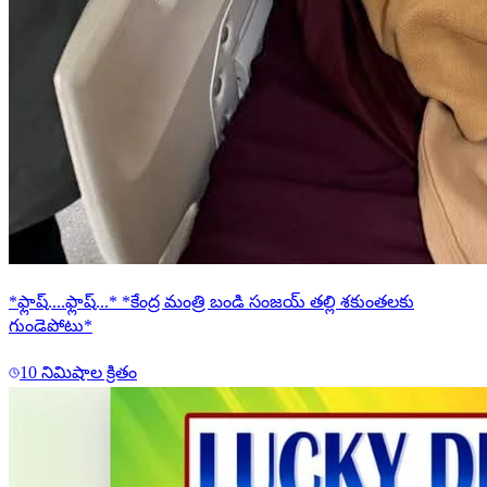
*ఫ్లాష్....ఫ్లాష్...* *కేంద్ర మంత్రి బండి సంజయ్ తల్లి శకుంతలకు
గుండెపోటు*
10 నిమిషాల క్రితం