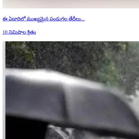
ఈ ఏడాదిలో ముఖ్యమైన పండుగల తేదీలు...
10 నిమిషాల క్రితం