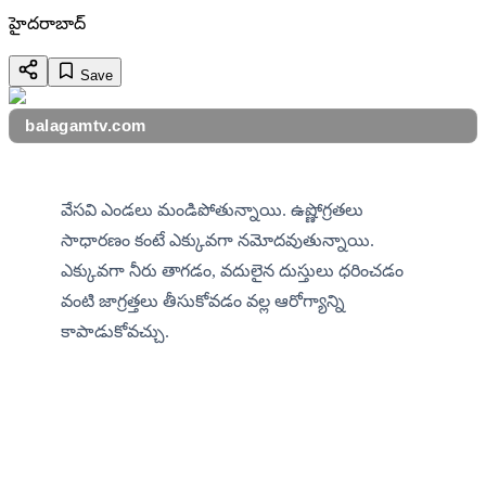
హైదరాబాద్
Save
balagamtv.com
వేసవి ఎండలు మండిపోతున్నాయి. ఉష్ణోగ్రతలు 
సాధారణం కంటే ఎక్కువగా నమోదవుతున్నాయి. 
ఎక్కువగా నీరు తాగడం, వదులైన దుస్తులు ధరించడం 
వంటి జాగ్రత్తలు తీసుకోవడం వల్ల ఆరోగ్యాన్ని 
కాపాడుకోవచ్చు.