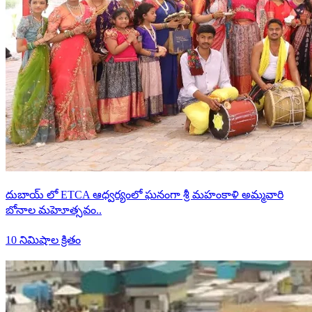
దుబాయ్ లో ETCA ఆధ్వర్యంలో ఘనంగా శ్రీ మహంకాళి అమ్మవారి
బోనాల మహెూత్సవం..
10 నిమిషాల క్రితం