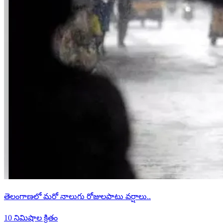
తెలంగాణలో మరో నాలుగు రోజులపాటు వర్షాలు..
10 నిమిషాల క్రితం