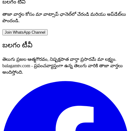
బలగం టీవీ
తాజా వార్తల కోసం మా వాట్సాప్ ఛానెల్‌లో చేరండి మరియు అప్‌డేట్‌లు
పొందండి.
Join WhatsApp Channel
బలగం టీవీ
తెలుగు ప్రజల ఆత్మగౌరవం, నిష్పక్షపాత వార్తా ప్రసారమే మా లక్ష్యం.
balagamtv.com - ప్రపంచవ్యాప్తంగా ఉన్న తెలుగు వారికి తాజా వార్తలు
అందిస్తోంది.