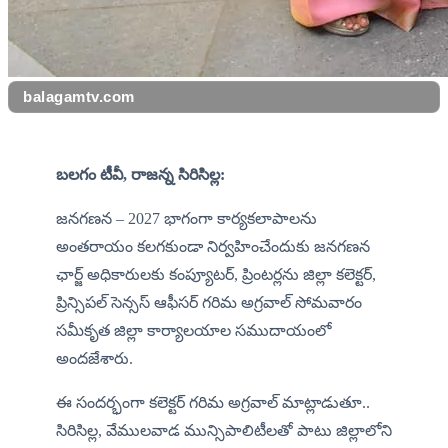
balagamtv.com
బలగం టీవీ, రాజన్న సిరిసిల్ల:
జనగణన – 2027 భాగంగా కార్యకలాపాలను 
అంతరాయం కలగకుండా నిర్వహించేందుకు జనగణన 
ఛార్జ్ అధికారులకు కంప్యూటర్, ప్రింటర్లను జిల్లా కలెక్టర్, 
ప్రిన్సిపల్ సెన్సస్ ఆఫీసర్ గరిమ అగ్రవాల్ సోమవారం 
సమీకృత జిల్లా కార్యాలయాల సముదాయంలో 
అందజేశారు.
ఈ సందర్భంగా కలెక్టర్ గరిమ అగ్రవాల్ మాట్లాడుతూ.. 
సిరిసిల్ల, వేములవాడ మున్సిపాలిటీలతో పాటు జిల్లాలోని 