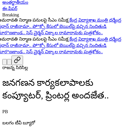
అంతర్జాతీయం
ఈ-పేపర్
Breaking
ావతి నిర్మాణ పనులపై సీఎం సమీక్ష
కేంద్ర విద్యాశాఖ మంత్రి ధర్మేంద్ర
ధాన్ రాజీనామా..
పో*క్సో కేసులో బెయిల్‌పై వచ్చిన నిందితుడి
ర*ణకాండ..
సెస్ చైర్మన్ చిక్కాల రామారావుకు పుత్రశోకం..
ావతి నిర్మాణ పనులపై సీఎం సమీక్ష
కేంద్ర విద్యాశాఖ మంత్రి ధర్మేంద్ర
ధాన్ రాజీనామా..
పో*క్సో కేసులో బెయిల్‌పై వచ్చిన నిందితుడి
ర*ణకాండ..
సెస్ చైర్మన్ చిక్కాల రామారావుకు పుత్రశోకం..
రాజన్న సిరిసిల్ల
జనగణన కార్యకలాపాలకు
కంప్యూటర్, ప్రింటర్ల అందజేత..
PB
బలగం టీవీ బ్యూరో