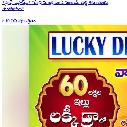
*ఫ్లాష్....ఫ్లాష్...* *కేంద్ర మంత్రి బండి సంజయ్ తల్లి శకుంతలకు
గుండెపోటు*
10 నిమిషాల క్రితం