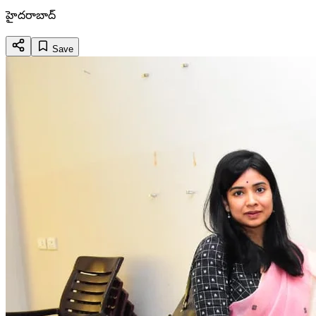
హైదరాబాద్
Save