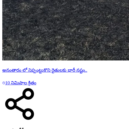
అనంతారం లో నిప్పంట్టుకొని రైతులకు భారీ నష్టం..
10 నిమిషాల క్రితం