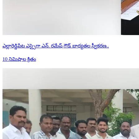
ఎల్లారెడ్డిపేట ఎస్సైగా ఎన్. రమేష్ గౌడ్ బాధ్యతల స్వీకరణ..
10 నిమిషాల క్రితం