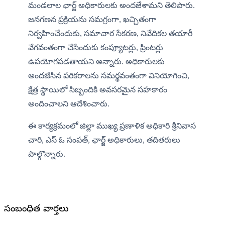
మండలాల ఛార్జ్ అధికారులకు అందజేశామని తెలిపారు. 
జనగణన ప్రక్రియను సమగ్రంగా, ఖచ్చితంగా 
నిర్వహించేందుకు, సమాచార సేకరణ, నివేదికల తయారీ 
వేగవంతంగా చేసేందుకు కంప్యూటర్లు, ప్రింటర్లు 
ఉపయోగపడతాయని అన్నారు. అధికారులకు 
అందజేసిన పరికరాలను సమర్థవంతంగా వినియోగించి, 
క్షేత్ర స్థాయిలో సిబ్బందికి అవసరమైన సహకారం 
అందించాలని ఆదేశించారు. 
ఈ కార్యక్రమంలో జిల్లా ముఖ్య ప్రణాళిక అధికారి శ్రీనివాస 
చారి, ఎస్ ఓ సంపత్, ఛార్జ్ అధికారులు, తదితరులు 
పాల్గొన్నారు.
సంబంధిత వార్తలు