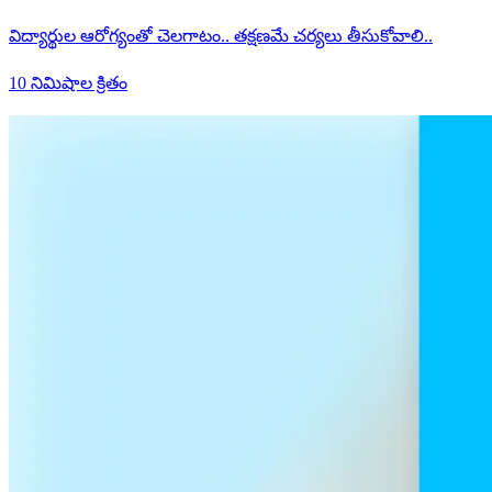
విద్యార్థుల ఆరోగ్యంతో చెలగాటం.. తక్షణమే చర్యలు తీసుకోవాలి..
10 నిమిషాల క్రితం