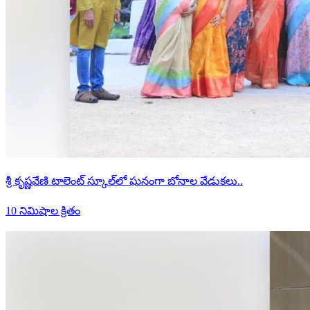
శ్రీ కృష్ణవేణి టాలెంట్ స్కూల్‌లో ఘనంగా బోనాల వేడుకలు..
10 నిమిషాల క్రితం