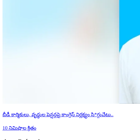
బీడీ కార్మికులు, వృద్ధుల పెన్షన్లపై కాంగ్రెస్ నిర్లక్ష్యం సి*గ్గుచేటు..
10 నిమిషాల క్రితం