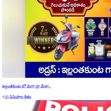
ఇల్లంతకుంట లో మెగా డ్రా మేళా..
10 నిమిషాల క్రితం