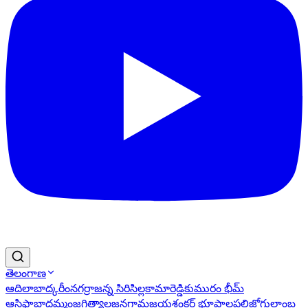
తెలంగాణ
ఆదిలాబాద్
కరీంనగర్
రాజన్న సిరిసిల్ల
కామారెడ్డి
కుమురం భీమ్
ఆసిఫాబాద్
ఖమ్మం
జగిత్యాల
జనగామ
జయశంకర్ భూపాలపల్లి
జోగులాంబ