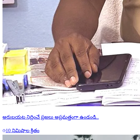
అరుబయట నిద్రించే ప్రజలు అప్రమత్తంగా ఉండండి..
10 నిమిషాల క్రితం