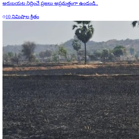
అరుబయట నిద్రించే ప్రజలు అప్రమత్తంగా ఉండండి..
10 నిమిషాల క్రితం