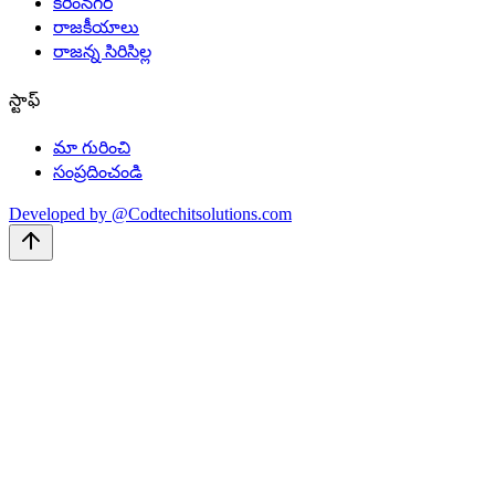
కరీంనగర్
రాజకీయాలు
రాజన్న సిరిసిల్ల
స్టాఫ్
మా గురించి
సంప్రదించండి
Developed by @Codtechitsolutions.com