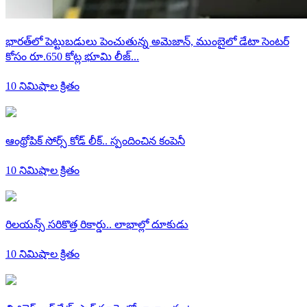
భారత్‌లో పెట్టుబడులు పెంచుతున్న అమెజాన్, ముంబైలో డేటా సెంటర్
కోసం రూ.650 కోట్ల భూమి లీజ్...
10 నిమిషాల క్రితం
ఆంథ్రోపిక్‌ సోర్స్‌ కోడ్‌ లీక్‌.. స్పందించిన కంపెనీ
10 నిమిషాల క్రితం
రిలయన్స్ సరికొత్త రికార్డు.. లాభాల్లో దూకుడు
10 నిమిషాల క్రితం