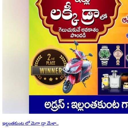
ఇల్లంతకుంట లో మెగా డ్రా మేళా..