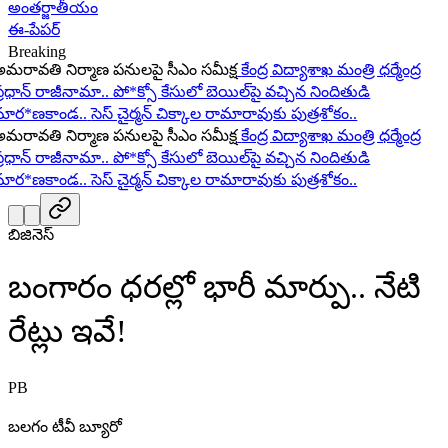
అంతర్జాతీయం
ఈ-పేపర్
Breaking
రావతి నిర్మాణ పనులపై సీఎం సమీక్ష
కేంద్ర విద్యాశాఖ మంత్రి ధర్మేంద్ర
రధాన్ రాజీనామా..
పో*క్సో కేసులో బెయిల్‌పై వచ్చిన నిందితుడి
ర*ణకాండ..
సెస్ చైర్మన్ చిక్కాల రామారావుకు పుత్రశోకం..
రావతి నిర్మాణ పనులపై సీఎం సమీక్ష
కేంద్ర విద్యాశాఖ మంత్రి ధర్మేంద్ర
రధాన్ రాజీనామా..
పో*క్సో కేసులో బెయిల్‌పై వచ్చిన నిందితుడి
ర*ణకాండ..
సెస్ చైర్మన్ చిక్కాల రామారావుకు పుత్రశోకం..
బిజినెస్
బంగారం ధరల్లో భారీ మార్పు.. నేటి
రేట్లు ఇవే!
PB
బలగం టీవీ బ్యూరో