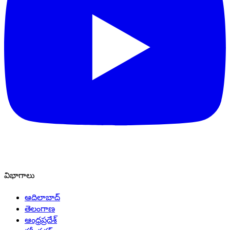
విభాగాలు
ఆదిలాబాద్
తెలంగాణ
ఆంధ్రప్రదేశ్