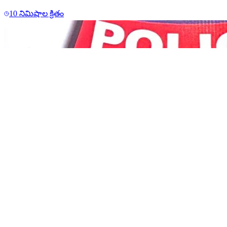
10 నిమిషాల క్రితం