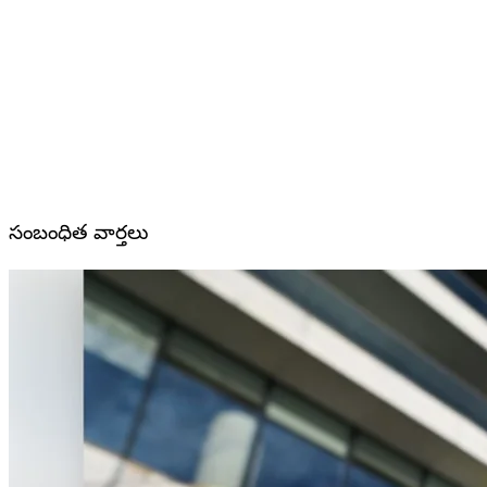
సంబంధిత వార్తలు