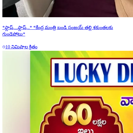
*ఫ్లాష్....ఫ్లాష్...* *కేంద్ర మంత్రి బండి సంజయ్ తల్లి శకుంతలకు
గుండెపోటు*
10 నిమిషాల క్రితం