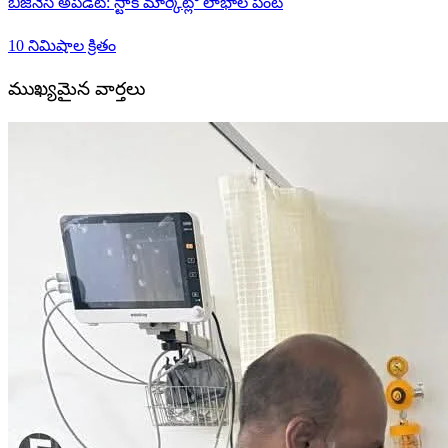
బిజినెస్ అప్‌డేట్: స్టాక్ మార్కెట్లో లాభాల పంట
10 నిమిషాల క్రితం
ముఖ్యమైన వార్తలు