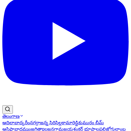
తెలంగాణ
ఆదిలాబాద్
కరీంనగర్
రాజన్న సిరిసిల్ల
కామారెడ్డి
కుమురం భీమ్
ఆసిఫాబాద్
ఖమ్మం
జగిత్యాల
జనగామ
జయశంకర్ భూపాలపల్లి
జోగులాంబ