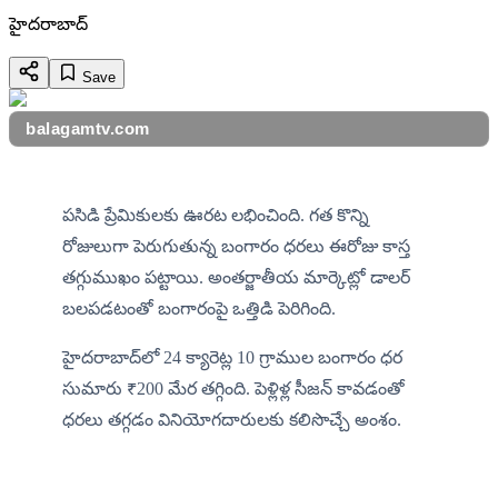
హైదరాబాద్
Save
balagamtv.com
పసిడి ప్రేమికులకు ఊరట లభించింది. గత కొన్ని 
రోజులుగా పెరుగుతున్న బంగారం ధరలు ఈరోజు కాస్త 
తగ్గుముఖం పట్టాయి. అంతర్జాతీయ మార్కెట్లో డాలర్ 
బలపడటంతో బంగారంపై ఒత్తిడి పెరిగింది.
హైదరాబాద్‌లో 24 క్యారెట్ల 10 గ్రాముల బంగారం ధర 
సుమారు ₹200 మేర తగ్గింది. పెళ్లిళ్ల సీజన్ కావడంతో 
ధరలు తగ్గడం వినియోగదారులకు కలిసొచ్చే అంశం.