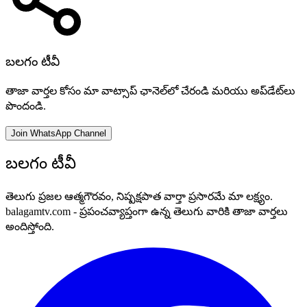
బలగం టీవీ
తాజా వార్తల కోసం మా వాట్సాప్ ఛానెల్‌లో చేరండి మరియు అప్‌డేట్‌లు
పొందండి.
Join WhatsApp Channel
బలగం టీవీ
తెలుగు ప్రజల ఆత్మగౌరవం, నిష్పక్షపాత వార్తా ప్రసారమే మా లక్ష్యం.
balagamtv.com - ప్రపంచవ్యాప్తంగా ఉన్న తెలుగు వారికి తాజా వార్తలు
అందిస్తోంది.