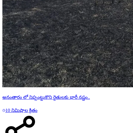
అనంతారం లో నిప్పంట్టుకొని రైతులకు భారీ నష్టం..
10 నిమిషాల క్రితం