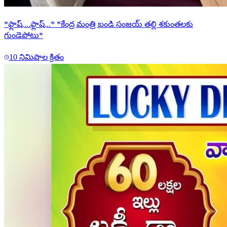
*ఫ్లాష్....ఫ్లాష్...* *కేంద్ర మంత్రి బండి సంజయ్ తల్లి శకుంతలకు
గుండెపోటు*
10 నిమిషాల క్రితం