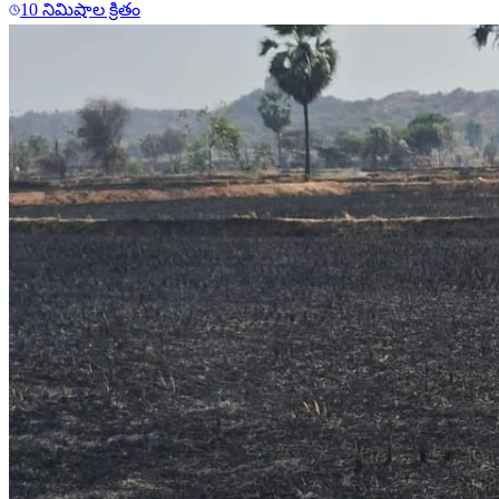
10 నిమిషాల క్రితం