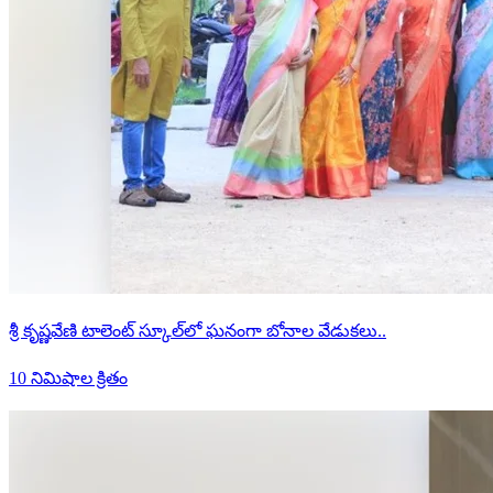
శ్రీ కృష్ణవేణి టాలెంట్ స్కూల్‌లో ఘనంగా బోనాల వేడుకలు..
10 నిమిషాల క్రితం