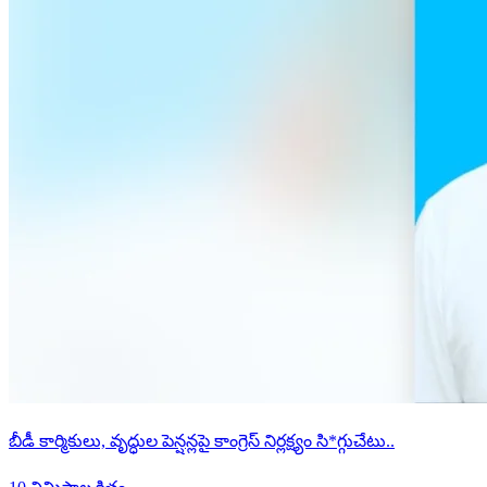
బీడీ కార్మికులు, వృద్ధుల పెన్షన్లపై కాంగ్రెస్ నిర్లక్ష్యం సి*గ్గుచేటు..