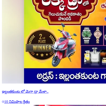
ఇల్లంతకుంట లో మెగా డ్రా మేళా..
10 నిమిషాల క్రితం