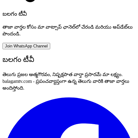
బలగం టీవీ
తాజా వార్తల కోసం మా వాట్సాప్ ఛానెల్‌లో చేరండి మరియు అప్‌డేట్‌లు
పొందండి.
Join WhatsApp Channel
బలగం టీవీ
తెలుగు ప్రజల ఆత్మగౌరవం, నిష్పక్షపాత వార్తా ప్రసారమే మా లక్ష్యం.
balagamtv.com - ప్రపంచవ్యాప్తంగా ఉన్న తెలుగు వారికి తాజా వార్తలు
అందిస్తోంది.