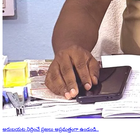
అరుబయట నిద్రించే ప్రజలు అప్రమత్తంగా ఉండండి..