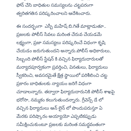
ఫోన్ చేసి బాధితుల సమస్యలను చట్టపరంగా 
త్వరితగతిన పరిష్కరించాలని ఆదేశించారు.
ఈ సందర్భంగా  ఎస్పీ మహేష్ బి.గితే మాట్లాడుతూ.. 
ప్రజలకు పోలీస్ సేవలు మరింత చేరువ చేయడమే 
లక్ష్యంగా, ప్రజా సమస్యలు పరిష్కరించే విధంగా కృషి 
చేయడం జరుగుతుందని అన్నారు.పోలీస్ అధికారులు, 
సిబ్బంది పోలీస్ స్టేషన్ కి వచ్చిన ఫిర్యాదుదారులతో 
మర్యాదపూర్వకంగా ప్రవర్తించి, వినతులు, ఫిర్యాదులు 
స్వీకరించి, అవసరమైతే క్షేత్ర స్థాయిలో పరిశీలించి చట్ట 
ప్రకారం బాధితులకు న్యాయం జరిగే విధంగా 
చూడాలన్నారు. తద్వారా ఫిర్యాదుదారునికి పోలీస్ శాఖపై 
భరోసా, నమ్మకం కలుగుతుందన్నారు. గ్రీవెన్స్ డే లో 
వచ్చిన ఫిర్యాదులు ఆన్ లైన్ లో పొందుపరుస్తూ ఏ 
మేరకు పరిష్కారం అయ్యాయో ఎప్పటికప్పుడు 
సమీక్షించుకుంటూ ప్రజలకు మరింత సమర్ధవంతంగా 