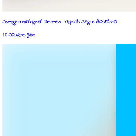
విద్యార్థుల ఆరోగ్యంతో చెలగాటం.. తక్షణమే చర్యలు తీసుకోవాలి..
10 నిమిషాల క్రితం