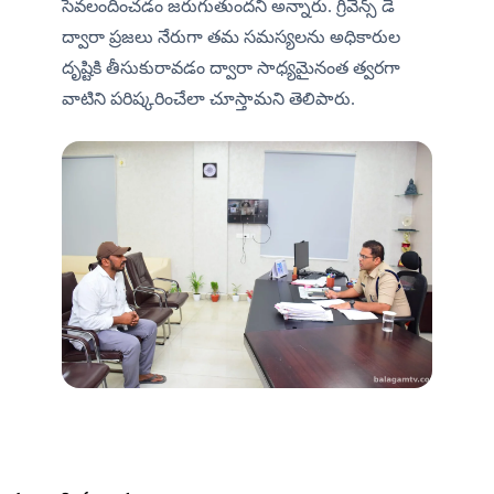
సేవలందించడం జరుగుతుందని అన్నారు. గ్రీవెన్స్ డే 
ద్వారా ప్రజలు నేరుగా తమ సమస్యలను అధికారుల 
దృష్టికి తీసుకురావడం ద్వారా సాధ్యమైనంత త్వరగా 
వాటిని పరిష్కరించేలా చూస్తామని తెలిపారు.