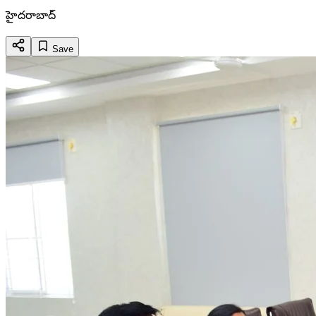
హైదరాబాద్
Save