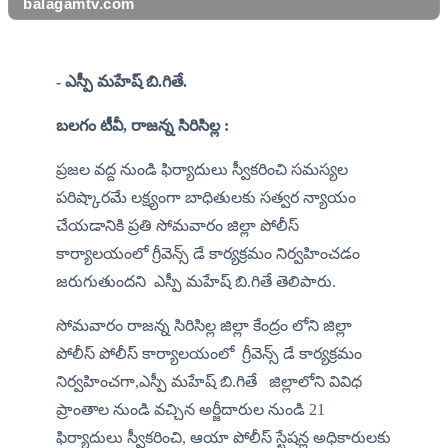
balagamtv.com
- ఎస్పీ మహేష్ బి.గితే.
బలగం టీవీ, రాజన్న సిరిసిల్ల :
ప్రజల వద్ద నుండి ఫిర్యాదులు స్వీకరించి సమస్యల 
పరిష్కారమే లక్ష్యంగా బాధితులకు సత్వర న్యాయం 
చేయడానికి ప్రతి సోమవారం జిల్లా పోలీస్ 
కార్యాలయంలో గ్రీవెన్స్ డే కార్యక్రమం నిర్వహించడం 
జరుగుతుందని  ఎస్పీ మహేష్ బి.గితే తెలిపారు. 
సోమవారం రాజన్న సిరిసిల్ల జిల్లా కేంద్రం లోని జిల్లా 
పోలీస్ పోలీస్ కార్యాలయంలో  గ్రీవెన్స్ డే కార్యక్రమం 
నిర్వహించగా,ఎస్పీ మహేష్ బి.గితే   జిల్లాలోని వివిధ 
ప్రాంతాల నుండి వచ్చిన అర్జీదారుల నుండి 21 
ఫిర్యాదులు స్వీకరించి, ఆయా పోలీస్ స్టేషన్ల అధికారులకు 