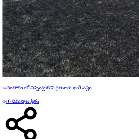
అనంతారం లో నిప్పంట్టుకొని రైతులకు భారీ నష్టం..
10 నిమిషాల క్రితం