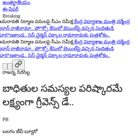
అంతర్జాతీయం
ఈ-పేపర్
Breaking
ావతి నిర్మాణ పనులపై సీఎం సమీక్ష
కేంద్ర విద్యాశాఖ మంత్రి ధర్మేంద్ర
ధాన్ రాజీనామా..
పో*క్సో కేసులో బెయిల్‌పై వచ్చిన నిందితుడి
ర*ణకాండ..
సెస్ చైర్మన్ చిక్కాల రామారావుకు పుత్రశోకం..
ావతి నిర్మాణ పనులపై సీఎం సమీక్ష
కేంద్ర విద్యాశాఖ మంత్రి ధర్మేంద్ర
ధాన్ రాజీనామా..
పో*క్సో కేసులో బెయిల్‌పై వచ్చిన నిందితుడి
ర*ణకాండ..
సెస్ చైర్మన్ చిక్కాల రామారావుకు పుత్రశోకం..
రాజన్న సిరిసిల్ల
బాధితుల సమస్యల పరిష్కారమే
లక్ష్యంగా గ్రీవెన్స్ డే..
PB
బలగం టీవీ బ్యూరో