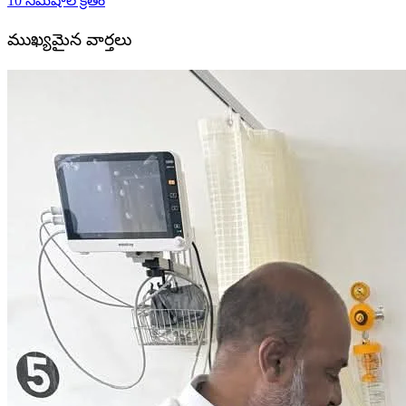
10 నిమిషాల క్రితం
ముఖ్యమైన వార్తలు