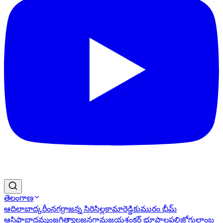
తెలంగాణ
ఆదిలాబాద్
కరీంనగర్
రాజన్న సిరిసిల్ల
కామారెడ్డి
కుమురం భీమ్
ఆసిఫాబాద్
ఖమ్మం
జగిత్యాల
జనగామ
జయశంకర్ భూపాలపల్లి
జోగులాంబ