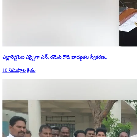
ఎల్లారెడ్డిపేట ఎస్సైగా ఎన్. రమేష్ గౌడ్ బాధ్యతల స్వీకరణ..
10 నిమిషాల క్రితం