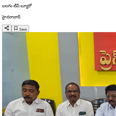
బలగం టీవీ బ్యూరో
హైదరాబాద్
Save