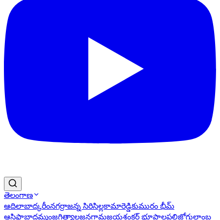
తెలంగాణ
ఆదిలాబాద్
కరీంనగర్
రాజన్న సిరిసిల్ల
కామారెడ్డి
కుమురం భీమ్
ఆసిఫాబాద్
ఖమ్మం
జగిత్యాల
జనగామ
జయశంకర్ భూపాలపల్లి
జోగులాంబ