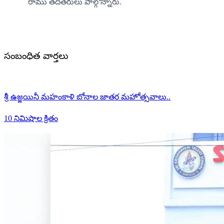
రాము తదితరులు పాల్గొన్నారు.
సంబంధిత వార్తలు
శ్రీ ఉజ్జయినీ మహంకాళి బోనాల జాతర మహోత్సవాలు..
10 నిమిషాల క్రితం