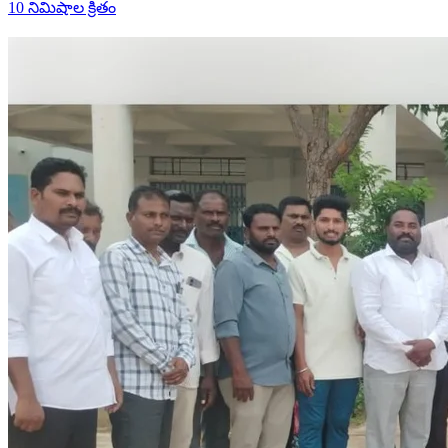
10 నిమిషాల క్రితం