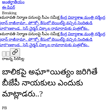
అంతర్జాతీయం
ఈ-పేపర్
Breaking
రావతి నిర్మాణ పనులపై సీఎం సమీక్ష
కేంద్ర విద్యాశాఖ మంత్రి ధర్మేంద్ర
ధాన్ రాజీనామా..
పో*క్సో కేసులో బెయిల్‌పై వచ్చిన నిందితుడి
ర*ణకాండ..
సెస్ చైర్మన్ చిక్కాల రామారావుకు పుత్రశోకం..
రావతి నిర్మాణ పనులపై సీఎం సమీక్ష
కేంద్ర విద్యాశాఖ మంత్రి ధర్మేంద్ర
ధాన్ రాజీనామా..
పో*క్సో కేసులో బెయిల్‌పై వచ్చిన నిందితుడి
ర*ణకాండ..
సెస్ చైర్మన్ చిక్కాల రామారావుకు పుత్రశోకం..
రాజన్న సిరిసిల్ల
బాలికపై అఘా*యిత్యం జరిగితే
బీజేపీ నాయకులు ఎందుకు
మాట్లాడరు..?
PB