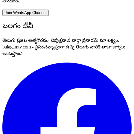
పొందండి.
Join WhatsApp Channel
బలగం టీవీ
తెలుగు ప్రజల ఆత్మగౌరవం, నిష్పక్షపాత వార్తా ప్రసారమే మా లక్ష్యం.
balagamtv.com - ప్రపంచవ్యాప్తంగా ఉన్న తెలుగు వారికి తాజా వార్తలు
అందిస్తోంది.