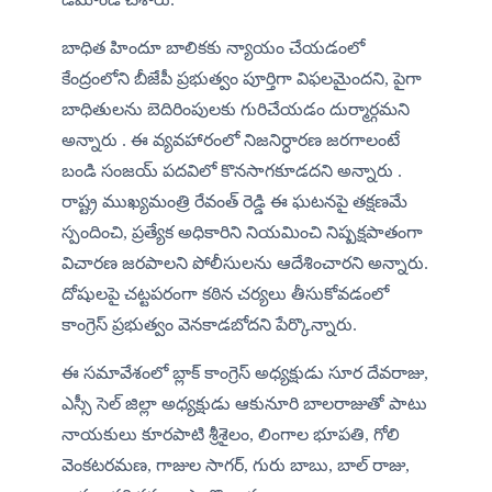
​బాధిత హిందూ బాలికకు న్యాయం చేయడంలో 
కేంద్రంలోని బీజేపీ ప్రభుత్వం పూర్తిగా విఫలమైందని, పైగా 
బాధితులను బెదిరింపులకు గురిచేయడం దుర్మార్గమని 
అన్నారు . ఈ వ్యవహారంలో నిజనిర్ధారణ జరగాలంటే 
బండి సంజయ్ పదవిలో కొనసాగకూడదని అన్నారు . 
రాష్ట్ర ముఖ్యమంత్రి రేవంత్ రెడ్డి ఈ ఘటనపై తక్షణమే 
స్పందించి, ప్రత్యేక అధికారిని నియమించి నిష్పక్షపాతంగా 
విచారణ జరపాలని పోలీసులను ఆదేశించారని అన్నారు. 
దోషులపై చట్టపరంగా కఠిన చర్యలు తీసుకోవడంలో 
కాంగ్రెస్ ప్రభుత్వం వెనకాడబోదని పేర్కొన్నారు. 
ఈ సమావేశంలో బ్లాక్ కాంగ్రెస్ అధ్యక్షుడు సూర దేవరాజు, 
ఎస్సీ సెల్ జిల్లా అధ్యక్షుడు ఆకునూరి బాలరాజుతో పాటు 
నాయకులు కూరపాటి శ్రీశైలం, లింగాల భూపతి, గోలి 
వెంకటరమణ, గాజుల సాగర్, గురు బాబు, బాల్ రాజు, 