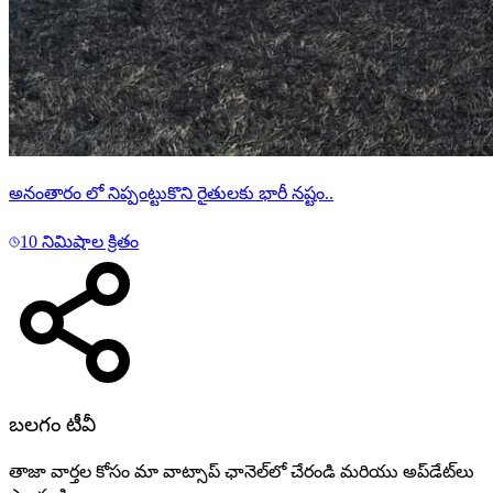
అనంతారం లో నిప్పంట్టుకొని రైతులకు భారీ నష్టం..
10 నిమిషాల క్రితం
బలగం టీవీ
తాజా వార్తల కోసం మా వాట్సాప్ ఛానెల్‌లో చేరండి మరియు అప్‌డేట్‌లు