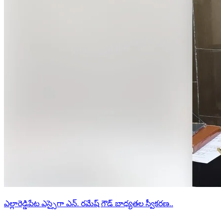
ఎల్లారెడ్డిపేట ఎస్సైగా ఎన్. రమేష్ గౌడ్ బాధ్యతల స్వీకరణ..