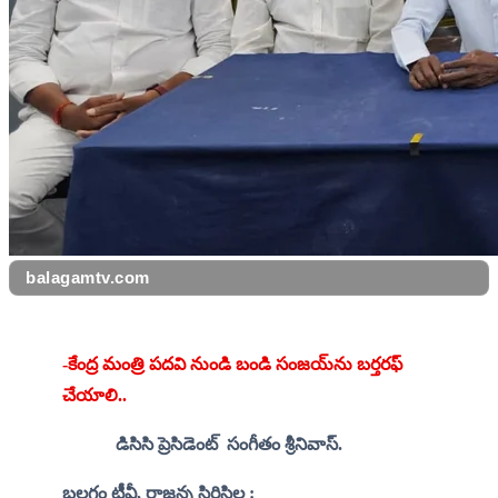
balagamtv.com
-కేంద్ర మంత్రి పదవి నుండి బండి సంజయ్‌ను బర్తరఫ్ 
చేయాలి..
డిసిసి ప్రెసిడెంట్  సంగీతం శ్రీనివాస్.
బలగం టీవీ, రాజన్న సిరిసిల్ల :