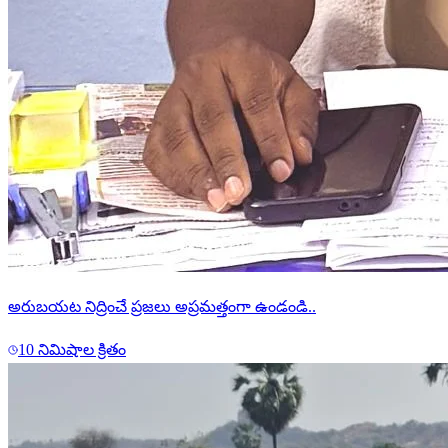
అరుబయట నిద్రించే ప్రజలు అప్రమత్తంగా ఉండండి..
10 నిమిషాల క్రితం