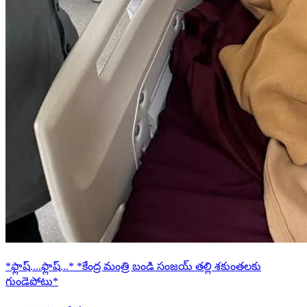
*ఫ్లాష్....ఫ్లాష్...* *కేంద్ర మంత్రి బండి సంజయ్ తల్లి శకుంతలకు
గుండెపోటు*