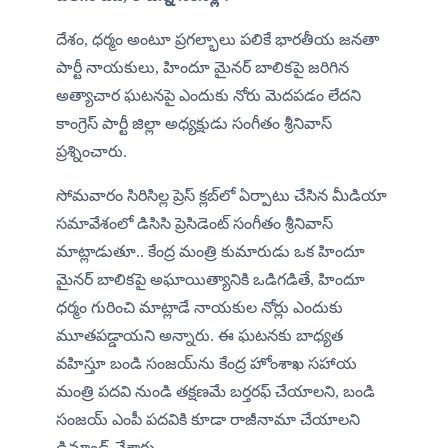
దేశం, ధర్మం అంటూ ప్రగల్భాలు పలికే భారతీయ జనతా 
పార్టీ నాయకులు, హిందూ మైనర్ బాలికపై జరిగిన 
అత్యాచార ఘటనపై ఎందుకు నోరు మెదపడం లేదని 
కాంగ్రెస్ పార్టీ జిల్లా అధ్యక్షుడు సంగీతం శ్రీనివాస్ 
ప్రశ్నించారు. 
సోమవారం సిరిసిల్ల ప్రెస్ క్లబ్‌లో ఏర్పాటు చేసిన మీడియా 
సమావేశంలో డిసిసి ప్రెసిడెంట్ సంగీతం శ్రీనివాస్ 
మాట్లాడుతూ.. కేంద్ర మంత్రి కుమారుడు ఒక హిందూ 
మైనర్ బాలికపై అఘాయిత్యానికి ఒడిగడితే, హిందూ 
ధర్మం గురించి మాట్లాడే నాయకుల నోర్లు ఎందుకు 
మూతపడ్డాయని అన్నారు. ఈ ఘటనకు బాధ్యత 
వహిస్తూ బండి సంజయ్‌ను కేంద్ర హోంశాఖ సహాయ 
మంత్రి పదవి నుండి తక్షణమే బర్తరఫ్ చేయాలని, బండి  
సంజయ్ ఎంపీ పదవికి కూడా రాజీనామా చేయాలని 
డిమాండ్ చేశారు.