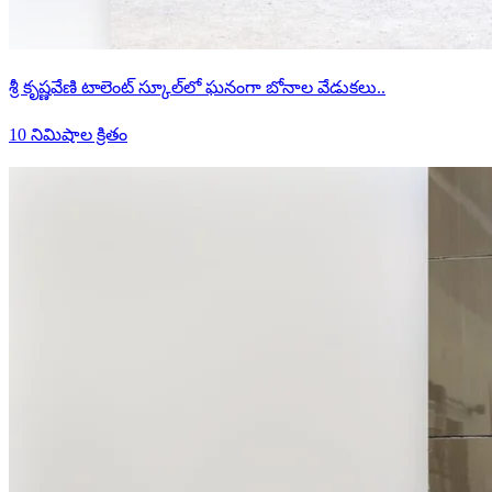
శ్రీ కృష్ణవేణి టాలెంట్ స్కూల్‌లో ఘనంగా బోనాల వేడుకలు..
10 నిమిషాల క్రితం