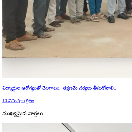
విద్యార్థుల ఆరోగ్యంతో చెలగాటం.. తక్షణమే చర్యలు తీసుకోవాలి..
10 నిమిషాల క్రితం
ముఖ్యమైన వార్తలు