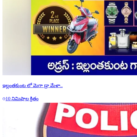
ఇల్లంతకుంట లో మెగా డ్రా మేళా..
10 నిమిషాల క్రితం