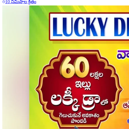
10 నిమిషాల క్రితం