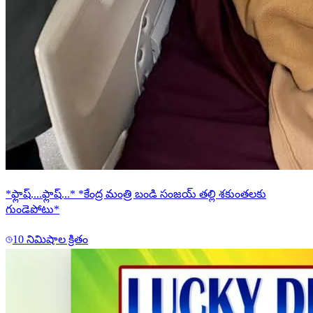
*ఫ్లాష్....ఫ్లాష్...* *కేంద్ర మంత్రి బండి సంజయ్ తల్లి శకుంతలకు
గుండెపోటు*
10 నిమిషాల క్రితం