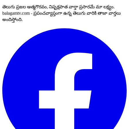
తెలుగు ప్రజల ఆత్మగౌరవం, నిష్పక్షపాత వార్తా ప్రసారమే మా లక్ష్యం.
balagamtv.com - ప్రపంచవ్యాప్తంగా ఉన్న తెలుగు వారికి తాజా వార్తలు
అందిస్తోంది.