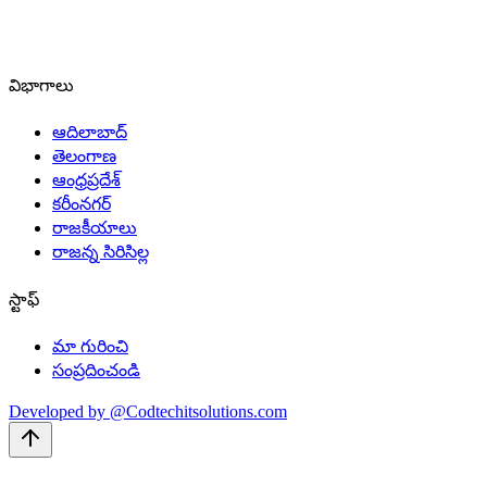
విభాగాలు
ఆదిలాబాద్
తెలంగాణ
ఆంధ్రప్రదేశ్
కరీంనగర్
రాజకీయాలు
రాజన్న సిరిసిల్ల
స్టాఫ్
మా గురించి
సంప్రదించండి
Developed by @Codtechitsolutions.com