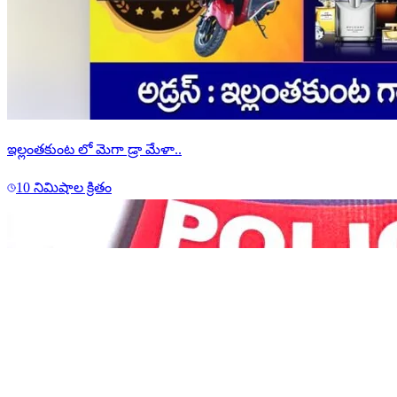
ఇల్లంతకుంట లో మెగా డ్రా మేళా..
10 నిమిషాల క్రితం