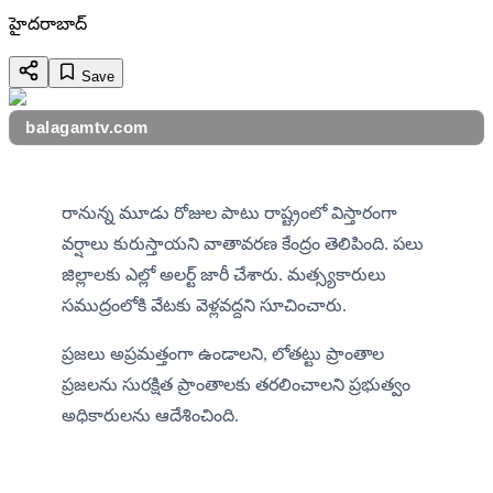
హైదరాబాద్
Save
balagamtv.com
రానున్న మూడు రోజుల పాటు రాష్ట్రంలో విస్తారంగా 
వర్షాలు కురుస్తాయని వాతావరణ కేంద్రం తెలిపింది. పలు 
జిల్లాలకు ఎల్లో అలర్ట్ జారీ చేశారు. మత్స్యకారులు 
సముద్రంలోకి వేటకు వెళ్లవద్దని సూచించారు.
ప్రజలు అప్రమత్తంగా ఉండాలని, లోతట్టు ప్రాంతాల 
ప్రజలను సురక్షిత ప్రాంతాలకు తరలించాలని ప్రభుత్వం 
అధికారులను ఆదేశించింది.