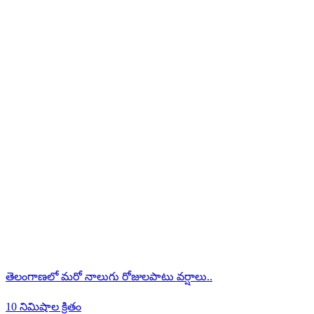
తెలంగాణలో మరో నాలుగు రోజులపాటు వర్షాలు..
10 నిమిషాల క్రితం