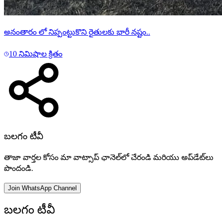
అనంతారం లో నిప్పంట్టుకొని రైతులకు భారీ నష్టం..
10 నిమిషాల క్రితం
బలగం టీవీ
తాజా వార్తల కోసం మా వాట్సాప్ ఛానెల్‌లో చేరండి మరియు అప్‌డేట్‌లు
పొందండి.
Join WhatsApp Channel
బలగం టీవీ