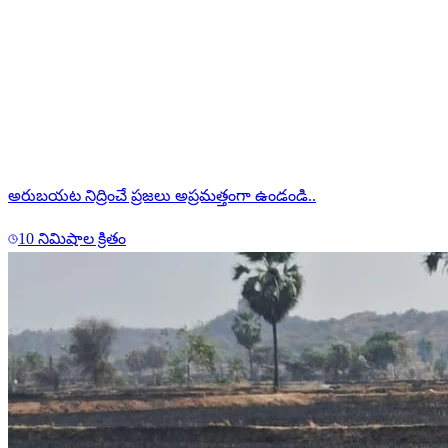
అరుబయట నిద్రించే ప్రజలు అప్రమత్తంగా ఉండండి..
10 నిమిషాల క్రితం