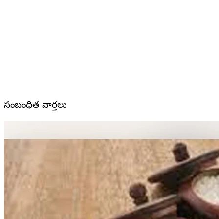
సంబంధిత వార్తలు