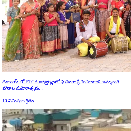
దుబాయ్ లో ETCA ఆధ్వర్యంలో ఘనంగా శ్రీ మహంకాళి అమ్మవారి
బోనాల మహెూత్సవం..
10 నిమిషాల క్రితం