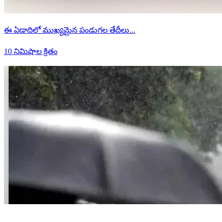
ఈ ఏడాదిలో ముఖ్యమైన పండుగల తేదీలు...
10 నిమిషాల క్రితం