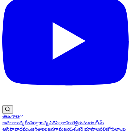
తెలంగాణ
ఆదిలాబాద్
కరీంనగర్
రాజన్న సిరిసిల్ల
కామారెడ్డి
కుమురం భీమ్
ఆసిఫాబాద్
ఖమ్మం
జగిత్యాల
జనగామ
జయశంకర్ భూపాలపల్లి
జోగులాంబ