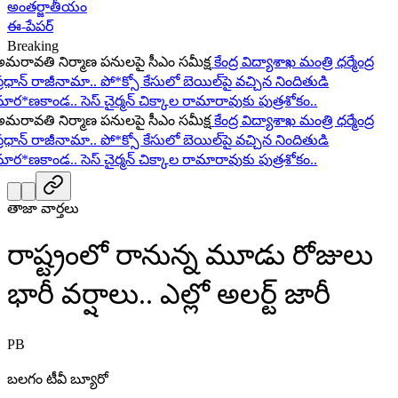
అంతర్జాతీయం
ఈ-పేపర్
Breaking
రావతి నిర్మాణ పనులపై సీఎం సమీక్ష
కేంద్ర విద్యాశాఖ మంత్రి ధర్మేంద్ర
రధాన్ రాజీనామా..
పో*క్సో కేసులో బెయిల్‌పై వచ్చిన నిందితుడి
ర*ణకాండ..
సెస్ చైర్మన్ చిక్కాల రామారావుకు పుత్రశోకం..
రావతి నిర్మాణ పనులపై సీఎం సమీక్ష
కేంద్ర విద్యాశాఖ మంత్రి ధర్మేంద్ర
రధాన్ రాజీనామా..
పో*క్సో కేసులో బెయిల్‌పై వచ్చిన నిందితుడి
ర*ణకాండ..
సెస్ చైర్మన్ చిక్కాల రామారావుకు పుత్రశోకం..
తాజా వార్తలు
రాష్ట్రంలో రానున్న మూడు రోజులు
భారీ వర్షాలు.. ఎల్లో అలర్ట్ జారీ
PB
బలగం టీవీ బ్యూరో