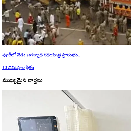
పూరీలో నేడు జగన్నాథ రథయాత్ర ప్రారంభం..
10 నిమిషాల క్రితం
ముఖ్యమైన వార్తలు