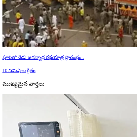
పూరీలో నేడు జగన్నాథ రథయాత్ర ప్రారంభం..
10 నిమిషాల క్రితం
ముఖ్యమైన వార్తలు