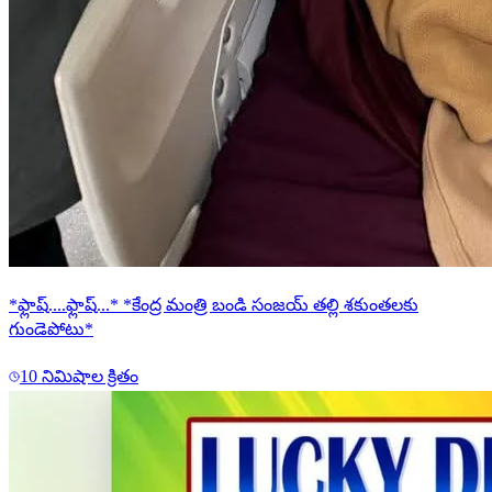
*ఫ్లాష్....ఫ్లాష్...* *కేంద్ర మంత్రి బండి సంజయ్ తల్లి శకుంతలకు
గుండెపోటు*
10 నిమిషాల క్రితం