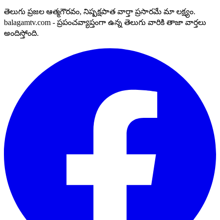
తెలుగు ప్రజల ఆత్మగౌరవం, నిష్పక్షపాత వార్తా ప్రసారమే మా లక్ష్యం.
balagamtv.com - ప్రపంచవ్యాప్తంగా ఉన్న తెలుగు వారికి తాజా వార్తలు
అందిస్తోంది.