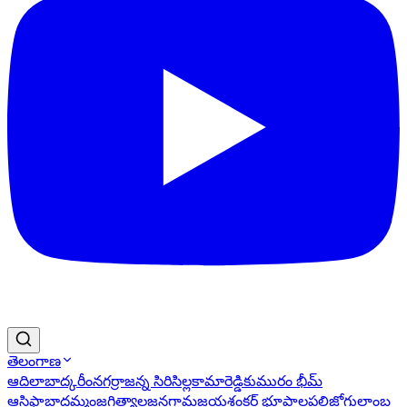
తెలంగాణ
ఆదిలాబాద్
కరీంనగర్
రాజన్న సిరిసిల్ల
కామారెడ్డి
కుమురం భీమ్
ఆసిఫాబాద్
ఖమ్మం
జగిత్యాల
జనగామ
జయశంకర్ భూపాలపల్లి
జోగులాంబ