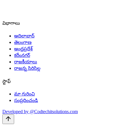
విభాగాలు
ఆదిలాబాద్
తెలంగాణ
ఆంధ్రప్రదేశ్
కరీంనగర్
రాజకీయాలు
రాజన్న సిరిసిల్ల
స్టాఫ్
మా గురించి
సంప్రదించండి
Developed by @Codtechitsolutions.com