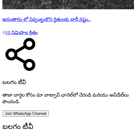
అనంతారం లో నిప్పంట్టుకొని రైతులకు భారీ నష్టం..
10 నిమిషాల క్రితం
బలగం టీవీ
తాజా వార్తల కోసం మా వాట్సాప్ ఛానెల్‌లో చేరండి మరియు అప్‌డేట్‌లు
పొందండి.
Join WhatsApp Channel
బలగం టీవీ