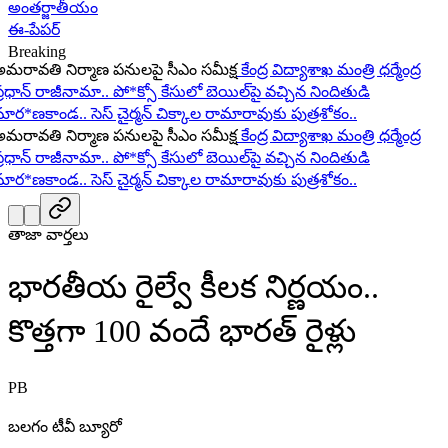
అంతర్జాతీయం
ఈ-పేపర్
Breaking
ావతి నిర్మాణ పనులపై సీఎం సమీక్ష
కేంద్ర విద్యాశాఖ మంత్రి ధర్మేంద్ర
ధాన్ రాజీనామా..
పో*క్సో కేసులో బెయిల్‌పై వచ్చిన నిందితుడి
ర*ణకాండ..
సెస్ చైర్మన్ చిక్కాల రామారావుకు పుత్రశోకం..
ావతి నిర్మాణ పనులపై సీఎం సమీక్ష
కేంద్ర విద్యాశాఖ మంత్రి ధర్మేంద్ర
ధాన్ రాజీనామా..
పో*క్సో కేసులో బెయిల్‌పై వచ్చిన నిందితుడి
ర*ణకాండ..
సెస్ చైర్మన్ చిక్కాల రామారావుకు పుత్రశోకం..
తాజా వార్తలు
భారతీయ రైల్వే కీలక నిర్ణయం..
కొత్తగా 100 వందే భారత్ రైళ్లు
PB
బలగం టీవీ బ్యూరో