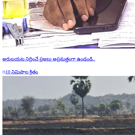
అరుబయట నిద్రించే ప్రజలు అప్రమత్తంగా ఉండండి..
10 నిమిషాల క్రితం