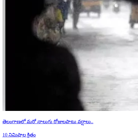
తెలంగాణలో మరో నాలుగు రోజులపాటు వర్షాలు..
10 నిమిషాల క్రితం