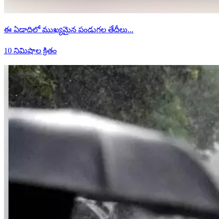
ఈ ఏడాదిలో ముఖ్యమైన పండుగల తేదీలు...
10 నిమిషాల క్రితం