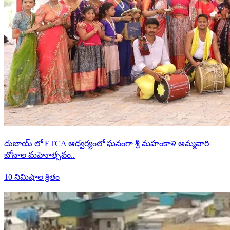
దుబాయ్ లో ETCA ఆధ్వర్యంలో ఘనంగా శ్రీ మహంకాళి అమ్మవారి
బోనాల మహెూత్సవం..
10 నిమిషాల క్రితం