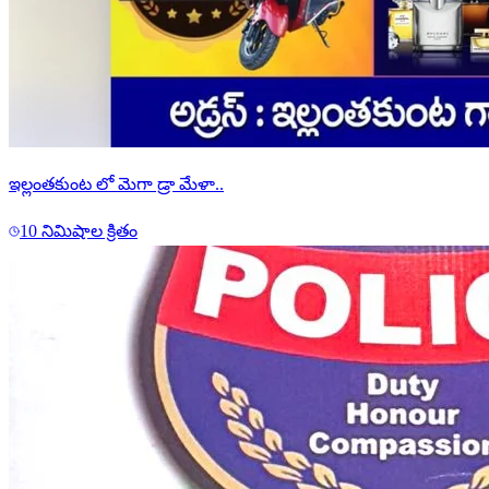
ఇల్లంతకుంట లో మెగా డ్రా మేళా..
10 నిమిషాల క్రితం