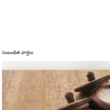
సంబంధిత వార్తలు