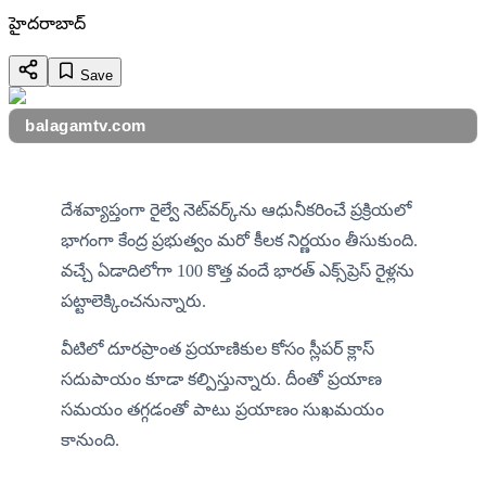
హైదరాబాద్
Save
balagamtv.com
దేశవ్యాప్తంగా రైల్వే నెట్‌వర్క్‌ను ఆధునీకరించే ప్రక్రియలో 
భాగంగా కేంద్ర ప్రభుత్వం మరో కీలక నిర్ణయం తీసుకుంది. 
వచ్చే ఏడాదిలోగా 100 కొత్త వందే భారత్ ఎక్స్‌ప్రెస్ రైళ్లను 
పట్టాలెక్కించనున్నారు.
వీటిలో దూరప్రాంత ప్రయాణికుల కోసం స్లీపర్ క్లాస్ 
సదుపాయం కూడా కల్పిస్తున్నారు. దీంతో ప్రయాణ 
సమయం తగ్గడంతో పాటు ప్రయాణం సుఖమయం 
కానుంది.