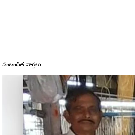
సంబంధిత వార్తలు