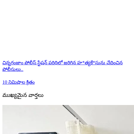
చిన్నగంజాం పోలీస్ స్టేషన్ పరిధిలో జరిగిన హ*త్యకే*సును ఛేదించిన
పోలీసులు..
10 నిమిషాల క్రితం
ముఖ్యమైన వార్తలు