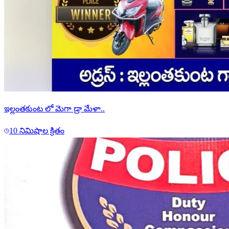
ఇల్లంతకుంట లో మెగా డ్రా మేళా..
10 నిమిషాల క్రితం