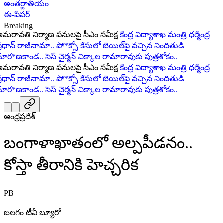
అంతర్జాతీయం
ఈ-పేపర్
Breaking
రావతి నిర్మాణ పనులపై సీఎం సమీక్ష
కేంద్ర విద్యాశాఖ మంత్రి ధర్మేంద్ర
రధాన్ రాజీనామా..
పో*క్సో కేసులో బెయిల్‌పై వచ్చిన నిందితుడి
ార*ణకాండ..
సెస్ చైర్మన్ చిక్కాల రామారావుకు పుత్రశోకం..
రావతి నిర్మాణ పనులపై సీఎం సమీక్ష
కేంద్ర విద్యాశాఖ మంత్రి ధర్మేంద్ర
రధాన్ రాజీనామా..
పో*క్సో కేసులో బెయిల్‌పై వచ్చిన నిందితుడి
ార*ణకాండ..
సెస్ చైర్మన్ చిక్కాల రామారావుకు పుత్రశోకం..
ఆంధ్రప్రదేశ్
బంగాళాఖాతంలో అల్పపీడనం..
కోస్తా తీరానికి హెచ్చరిక
PB
బలగం టీవీ బ్యూరో