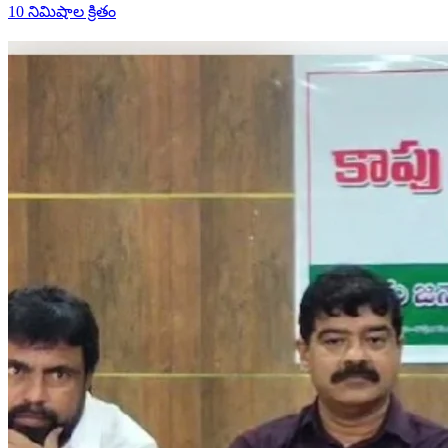
10 నిమిషాల క్రితం