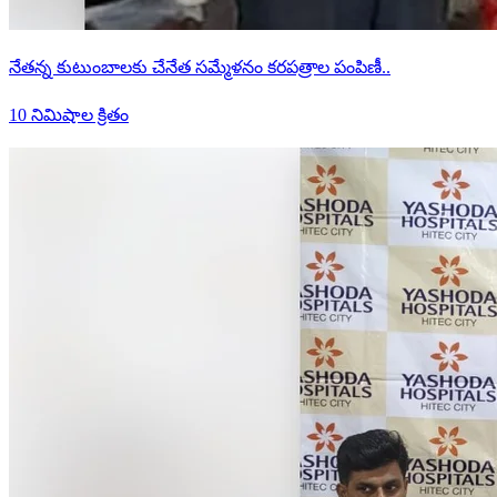
నేతన్న కుటుంబాలకు చేనేత సమ్మేళనం కరపత్రాల పంపిణీ..
10 నిమిషాల క్రితం