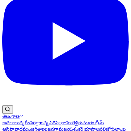
తెలంగాణ
ఆదిలాబాద్
కరీంనగర్
రాజన్న సిరిసిల్ల
కామారెడ్డి
కుమురం భీమ్
ఆసిఫాబాద్
ఖమ్మం
జగిత్యాల
జనగామ
జయశంకర్ భూపాలపల్లి
జోగులాంబ