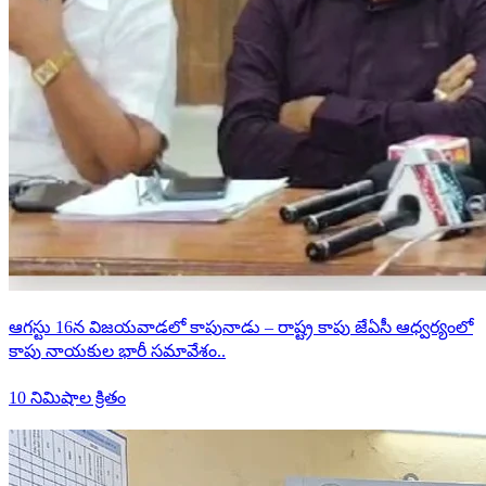
ఆగస్టు 16న విజయవాడలో కాపునాడు – రాష్ట్ర కాపు జేఏసీ ఆధ్వర్యంలో
కాపు నాయకుల భారీ సమావేశం..
10 నిమిషాల క్రితం