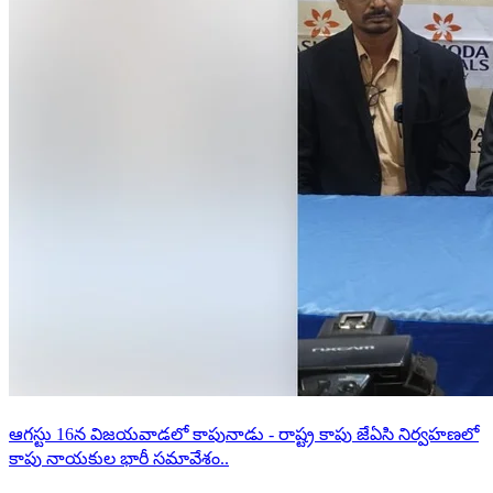
ఆగస్టు 16న విజయవాడలో కాపునాడు - రాష్ట్ర కాపు జేఏసి నిర్వహణలో
కాపు నాయకుల భారీ సమావేశం..