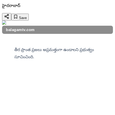
హైదరాబాద్
Save
balagamtv.com
తీర ప్రాంత ప్రజలు అప్రమత్తంగా ఉండాలని ప్రభుత్వం 
సూచించింది.