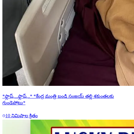
*ఫ్లాష్....ఫ్లాష్...* *కేంద్ర మంత్రి బండి సంజయ్ తల్లి శకుంతలకు
గుండెపోటు*
10 నిమిషాల క్రితం