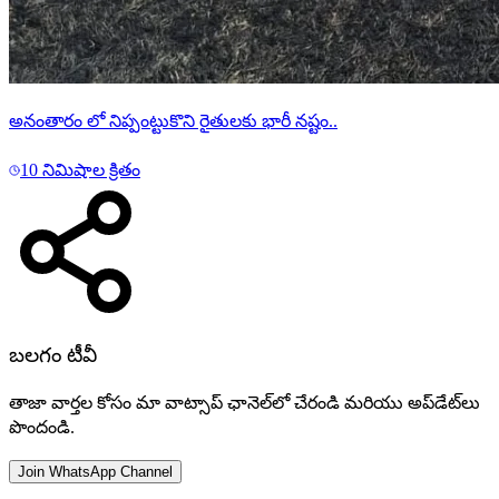
అనంతారం లో నిప్పంట్టుకొని రైతులకు భారీ నష్టం..
10 నిమిషాల క్రితం
బలగం టీవీ
తాజా వార్తల కోసం మా వాట్సాప్ ఛానెల్‌లో చేరండి మరియు అప్‌డేట్‌లు
పొందండి.
Join WhatsApp Channel