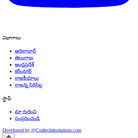
విభాగాలు
ఆదిలాబాద్
తెలంగాణ
ఆంధ్రప్రదేశ్
కరీంనగర్
రాజకీయాలు
రాజన్న సిరిసిల్ల
స్టాఫ్
మా గురించి
సంప్రదించండి
Developed by @Codtechitsolutions.com