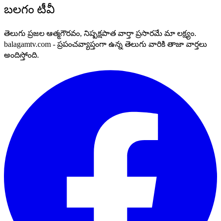
బలగం టీవీ
తెలుగు ప్రజల ఆత్మగౌరవం, నిష్పక్షపాత వార్తా ప్రసారమే మా లక్ష్యం.
balagamtv.com - ప్రపంచవ్యాప్తంగా ఉన్న తెలుగు వారికి తాజా వార్తలు
అందిస్తోంది.