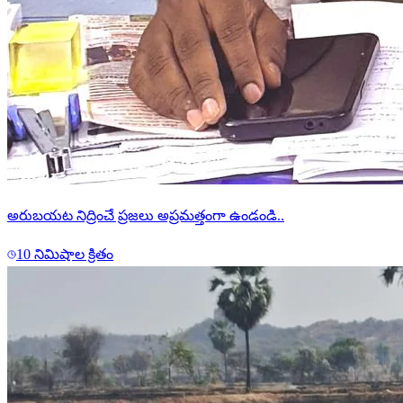
అరుబయట నిద్రించే ప్రజలు అప్రమత్తంగా ఉండండి..
10 నిమిషాల క్రితం