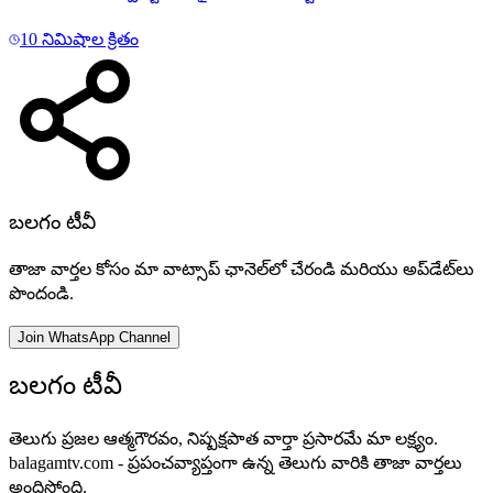
10 నిమిషాల క్రితం
బలగం టీవీ
తాజా వార్తల కోసం మా వాట్సాప్ ఛానెల్‌లో చేరండి మరియు అప్‌డేట్‌లు
పొందండి.
Join WhatsApp Channel
బలగం టీవీ
తెలుగు ప్రజల ఆత్మగౌరవం, నిష్పక్షపాత వార్తా ప్రసారమే మా లక్ష్యం.
balagamtv.com - ప్రపంచవ్యాప్తంగా ఉన్న తెలుగు వారికి తాజా వార్తలు
అందిస్తోంది.