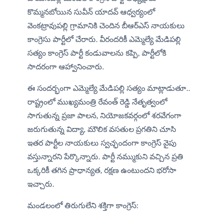
కొమ్మనబోయిన సువీన్ యాదవ్ ఆధ్వర్యంలో 
వెంకట్రావుపల్లి గ్రామానికి చెందిన బీఆర్ఎస్ నాయకులు 
కాంగ్రెసు పార్టీలో చేరారు. వీరందరికీ ఎమ్మెల్యే మేడిపల్లి 
సత్యం కాంగ్రెస్ పార్టీ కండువాలను కప్పి, పార్టీలోకి 
సాదరంగా ఆహ్వానించారు.
ఈ సందర్భంగా ఎమ్మెల్యే మేడిపల్లి సత్యం మాట్లాడుతూ.. 
రాష్ట్రంలో ముఖ్యమంత్రి రేవంత్ రెడ్డి నేతృత్వంలో 
సాగుతున్న ప్రజా పాలన, నియోజకవర్గంలో శరవేగంగా 
జరుగుతున్న విద్యా, మౌలిక వసతుల ప్రగతిని చూసి 
ఇతర పార్టీల నాయకులు స్వచ్ఛందంగా కాంగ్రెస్ వైపు 
వస్తున్నారని పేర్కొన్నారు. పార్టీ నమ్ముకుని వచ్చిన ప్రతి 
ఒక్కరికీ తగిన ప్రాధాన్యత, రక్షణ ఉంటుందని భరోసా 
ఇచ్చారు.
మండలంలో తిరుగులేని శక్తిగా కాంగ్రెస్: