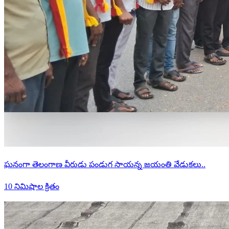
ఘనంగా తెలంగాణ వీరుడు పండుగ సాయన్న జయంతి వేడుకలు..
10 నిమిషాల క్రితం