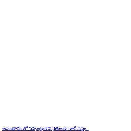
అనంతారం లో నిప్పంట్టుకొని రైతులకు భారీ నష్టం..