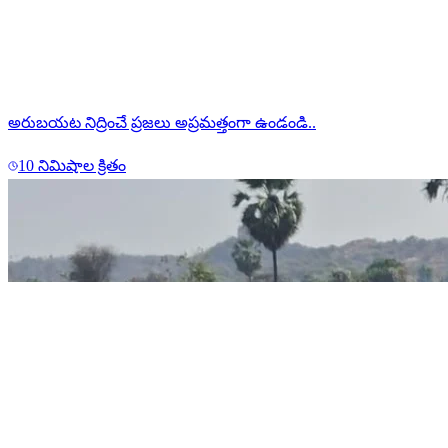
అరుబయట నిద్రించే ప్రజలు అప్రమత్తంగా ఉండండి..
10 నిమిషాల క్రితం