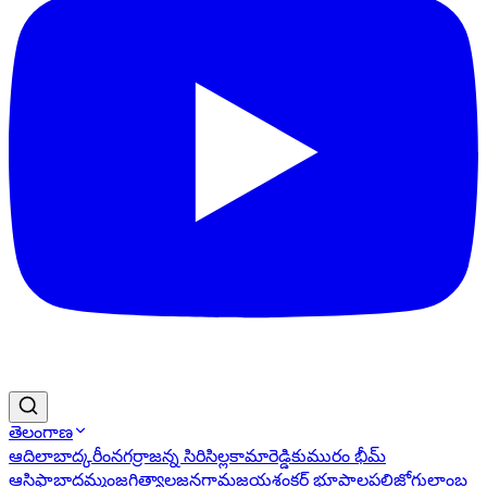
తెలంగాణ
ఆదిలాబాద్
కరీంనగర్
రాజన్న సిరిసిల్ల
కామారెడ్డి
కుమురం భీమ్
ఆసిఫాబాద్
ఖమ్మం
జగిత్యాల
జనగామ
జయశంకర్ భూపాలపల్లి
జోగులాంబ