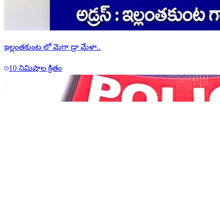
ఇల్లంతకుంట లో మెగా డ్రా మేళా..
10 నిమిషాల క్రితం