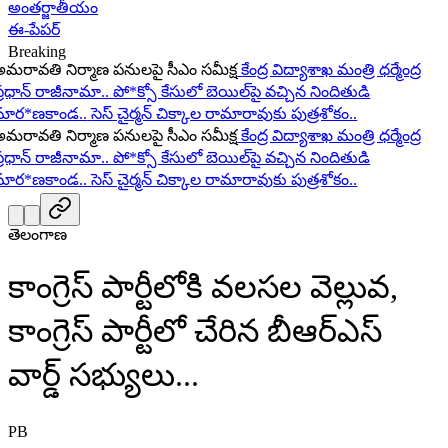
అంతర్జాతీయం
ఈ-పేపర్
Breaking
రావతి నిర్మాణ పనులపై సీఎం సమీక్ష
కేంద్ర విద్యాశాఖ మంత్రి ధర్మేంద్ర
ధాన్ రాజీనామా..
పో*క్సో కేసులో బెయిల్‌పై వచ్చిన నిందితుడి
ర*ణకాండ..
సెస్ చైర్మన్ చిక్కాల రామారావుకు పుత్రశోకం..
రావతి నిర్మాణ పనులపై సీఎం సమీక్ష
కేంద్ర విద్యాశాఖ మంత్రి ధర్మేంద్ర
ధాన్ రాజీనామా..
పో*క్సో కేసులో బెయిల్‌పై వచ్చిన నిందితుడి
ర*ణకాండ..
సెస్ చైర్మన్ చిక్కాల రామారావుకు పుత్రశోకం..
తెలంగాణ
కాంగ్రెస్ పార్టీలోకి వలసల వెల్లువ,
కాంగ్రెస్ పార్టీలో చేరిన బీఆర్ఎస్
వార్డ్ సభ్యులు...
PB