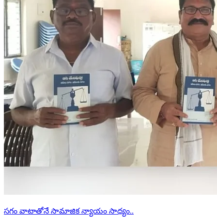
సగం వాటాతోనే సామాజిక న్యాయం సాధ్యం..