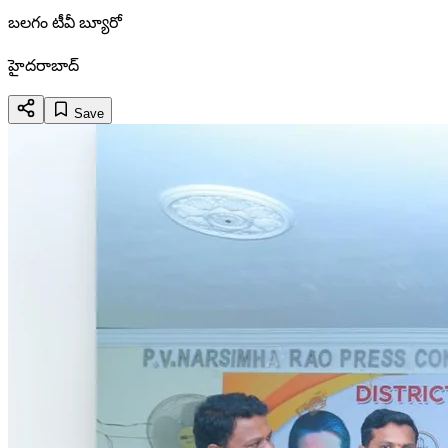
బలగం టీవీ బ్యూరో
హైదరాబాద్
Save