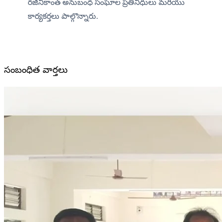
రజినీకాంత్ అనుబంధ సంఘాల ప్రతినిధులు మరియు 
కార్యకర్తలు పాల్గొన్నారు.
సంబంధిత వార్తలు