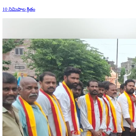
10 నిమిషాల క్రితం