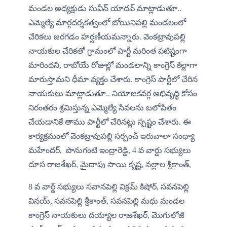
మండల అధ్యక్షుడు సువీన్ యాదవ్ మాట్లాడుతూ.. 
ఎమ్మెల్యే మార్గదర్శకత్వంలో బోయినిపల్లి మండలంలో 
చేరికలు జరగడం హర్షణీయమన్నారు. వెంకట్రావుపల్లి 
నాయకుల చేరికతో గ్రామంలో పార్టీ మరింత పటిష్టంగా 
మారిందని, రాబోయే రోజుల్లో మండలాన్ని కాంగ్రెస్ కిల్లాగా 
మారుస్తామని ధీమా వ్యక్తం చేశారు. కాంగ్రెస్ పార్టీలో చేరిన 
నాయకులు మాట్లాడుతూ.. నియోజకవర్గ అభివృద్ధి కోసం 
నిరంతరం శ్రమిస్తున్న ఎమ్మెల్యే సేవలను బలోపేతం 
చేయడానికే తాము పార్టీలో చేరినట్లు స్పష్టం చేశారు. ఈ 
కార్యక్రమంలో వెంకట్రావుపల్లి సర్పంచ్ ఇరువాలా సంధ్యా 
మహేందర్,  పొనుగంటి ఇంద్రారెడ్డి, 4 వ వార్డు సభ్యులు 
దూస రాజశేఖర్, మైదాపు సాయి కృష్ణ, నల్లాల శ్రీకాంత్, 
8 వ వార్డ్ సభ్యులు సవానపెల్లి విక్రమ్ కిషోర్, సవనపెల్లి 
వినయ్, సవనపెల్లి శ్రీకాంత్, సవనపెల్లి మధు మండల 
కాంగ్రెస్ నాయకులు దయ్యాల రాజశేఖర్, మొగులోజీ 