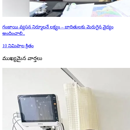
గంజాయి వ్యసన నిర్మూలనే లక్ష్యం – బాధితులకు మెరుగైన వైద్యం
అందించాలి..
10 నిమిషాల క్రితం
ముఖ్యమైన వార్తలు