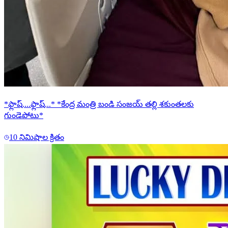
*ఫ్లాష్....ఫ్లాష్...* *కేంద్ర మంత్రి బండి సంజయ్ తల్లి శకుంతలకు
గుండెపోటు*
10 నిమిషాల క్రితం