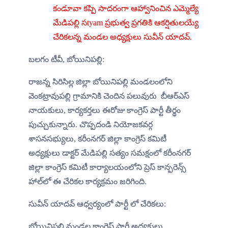
కండూవా కప్పి సాదరంగా ఆహ్వానించిన ఎమ్మెల్యే 
మేడిపల్లి సtyam ప్రభుత్వ ప్రగతికి ఆకర్షితులయ్యే 
చేరికలన్న మండల అధ్యక్షులు సువీన్ యాదవ్.
బలగం టీవీ, బోయినిపల్లి:
రాజన్న సిరిసిల్ల జిల్లా బోయినిపల్లి మండలంలోని 
వెంకట్రావుపల్లి గ్రామానికి చెందిన పలువురు  బీఆర్ఎస్ 
నాయకులు, కార్యకర్తలు ఈరోజు కాంగ్రెస్ పార్టీ తీర్థం 
పుచ్చుకున్నారు. చొప్పదండి నియోజకవర్గ 
శాసనసభ్యులు, కరీంనగర్ జిల్లా కాంగ్రెస్ కమిటీ 
అధ్యక్షులు డాక్టర్ మేడిపల్లి సత్యం సమక్షంలో కరీంనగర్ 
జిల్లా కాంగ్రెస్ కమిటీ కార్యాలయంలోని ప్రెస్ కాన్ఫరెన్స్ 
హాల్‌లో ఈ చేరికల కార్యక్రమం జరిగింది.
సువీన్ యాదవ్ ఆధ్వర్యంలో పార్టీ లో చేరికలు:
బోయినిపల్లి మండల కాంగ్రెస్ పార్టీ అధ్యక్షులు 