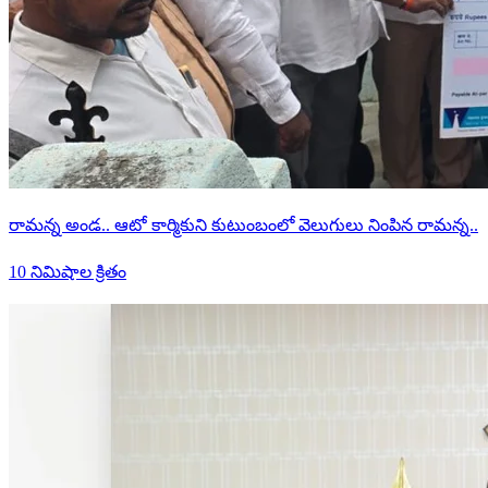
రామన్న అండ.. ఆటో కార్మికుని కుటుంబంలో వెలుగులు నింపిన రామన్న..
10 నిమిషాల క్రితం