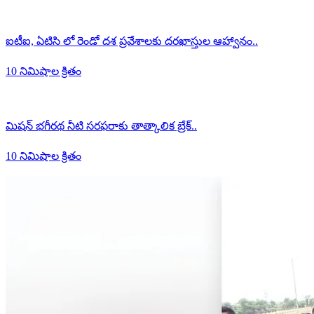
ఐటీఐ, ఏటిసి లో రెండో దశ ప్రవేశాలకు దరఖాస్తుల ఆహ్వానం..
10 నిమిషాల క్రితం
మిషన్ భగీరథ నీటి సరఫరాకు తాత్కాలిక బ్రేక్..
10 నిమిషాల క్రితం