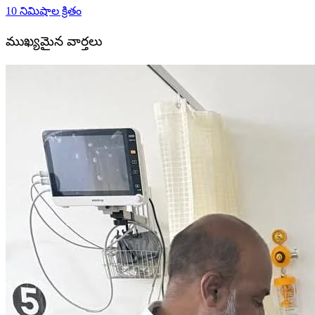
10 నిమిషాల క్రితం
ముఖ్యమైన వార్తలు