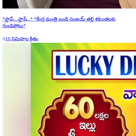
*ఫ్లాష్....ఫ్లాష్...* *కేంద్ర మంత్రి బండి సంజయ్ తల్లి శకుంతలకు
గుండెపోటు*
10 నిమిషాల క్రితం