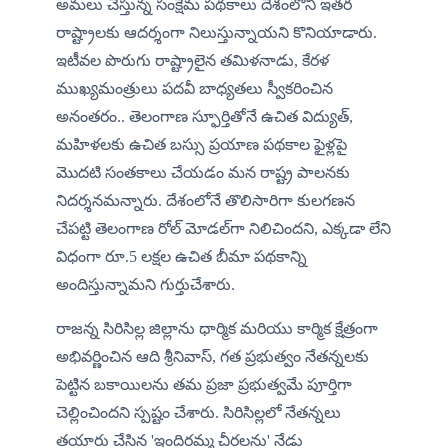
అమలు చేస్తున్న సంక్షేమ పథకాలు దేశంలోని ఇతర 
రాష్ట్రాలకు ఆదర్శంగా నిలుస్తున్నాయని కొనియాడారు. 
ఇటీవల పొరుగు రాష్ట్రాలైన తమిళనాడు, కేరళ 
ముఖ్యమంత్రులు పదవీ బాధ్యతలు స్వీకరించిన 
అనంతరం.. తెలంగాణ స్ఫూర్తితోనే ఉచిత విద్యుత్, 
మహిళలకు ఉచిత బస్సు ప్రయాణ పథకాల ఫైళ్లపై 
మొదటి సంతకాలు చేయడం మన రాష్ట్ర పాలనకు 
నిదర్శనమన్నారు. దేశంలోనే తొలిసారిగా కులగణన 
చేపట్టి తెలంగాణ రోల్ మోడల్‌గా నిలిచిందని, ఎక్కడా లేని 
విధంగా రూ.5 లక్షల ఉచిత బీమా పథకాన్ని 
అందిస్తున్నామని గుర్తుచేశారు.
రాజన్న సిరిసిల్ల జిల్లాను ధార్మిక మరియు కార్మిక క్షేత్రంగా 
అభివర్ణించిన ఆది శ్రీనివాస్, గత ప్రభుత్వం నేతన్నలకు 
పెట్టిన బకాయిలను తమ ప్రజా ప్రభుత్వమే పూర్తిగా 
చెల్లించిందని స్పష్టం చేశారు. సిరిసిల్లలో నేతన్నలు 
తయారు చేసిన 'ఇందిరమ్మ చీరలను' నేడు 