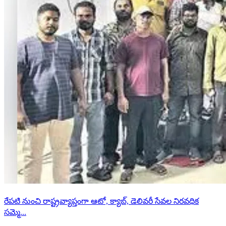
రేపటి నుంచి రాష్ట్రవ్యాప్తంగా ఆటో, క్యాబ్, డెలివరీ సేవల నిరవధిక
సమ్మె...