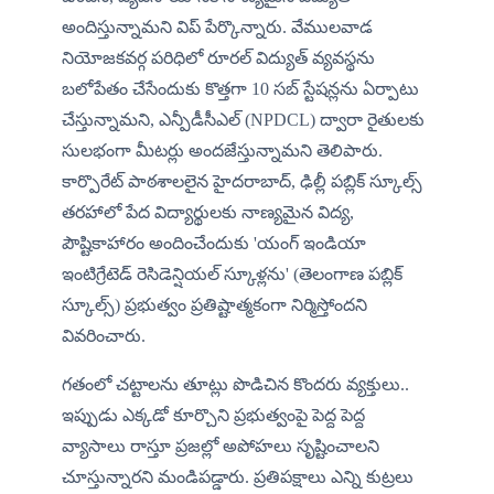
అందిస్తున్నామని విప్ పేర్కొన్నారు. వేములవాడ 
నియోజకవర్గ పరిధిలో రూరల్ విద్యుత్ వ్యవస్థను 
బలోపేతం చేసేందుకు కొత్తగా 10 సబ్ స్టేషన్లను ఏర్పాటు 
చేస్తున్నామని, ఎన్పీడీసీఎల్ (NPDCL) ద్వారా రైతులకు 
సులభంగా మీటర్లు అందజేస్తున్నామని తెలిపారు. 
కార్పొరేట్ పాఠశాలలైన హైదరాబాద్, ఢిల్లీ పబ్లిక్ స్కూల్స్ 
తరహాలో పేద విద్యార్థులకు నాణ్యమైన విద్య, 
పౌష్టికాహారం అందించేందుకు 'యంగ్ ఇండియా 
ఇంటిగ్రేటెడ్ రెసిడెన్షియల్ స్కూళ్లను' (తెలంగాణ పబ్లిక్ 
స్కూల్స్) ప్రభుత్వం ప్రతిష్టాత్మకంగా నిర్మిస్తోందని 
వివరించారు.
గతంలో చట్టాలను తూట్లు పొడిచిన కొందరు వ్యక్తులు.. 
ఇప్పుడు ఎక్కడో కూర్చొని ప్రభుత్వంపై పెద్ద పెద్ద 
వ్యాసాలు రాస్తూ ప్రజల్లో అపోహలు సృష్టించాలని 
చూస్తున్నారని మండిపడ్డారు. ప్రతిపక్షాలు ఎన్ని కుట్రలు 