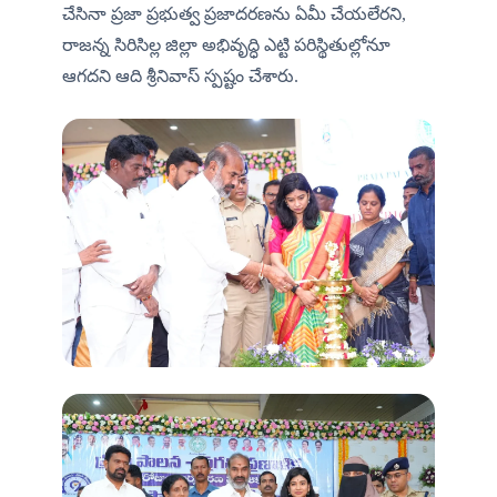
చేసినా ప్రజా ప్రభుత్వ ప్రజాదరణను ఏమీ చేయలేరని, 
రాజన్న సిరిసిల్ల జిల్లా అభివృద్ధి ఎట్టి పరిస్థితుల్లోనూ 
ఆగదని ఆది శ్రీనివాస్ స్పష్టం చేశారు.