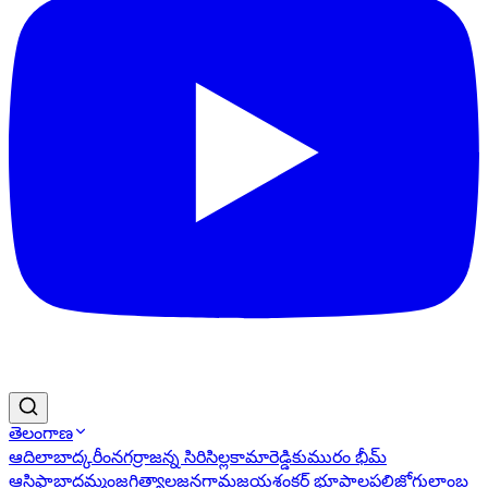
తెలంగాణ
ఆదిలాబాద్
కరీంనగర్
రాజన్న సిరిసిల్ల
కామారెడ్డి
కుమురం భీమ్
ఆసిఫాబాద్
ఖమ్మం
జగిత్యాల
జనగామ
జయశంకర్ భూపాలపల్లి
జోగులాంబ