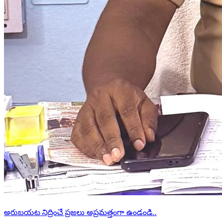
అరుబయట నిద్రించే ప్రజలు అప్రమత్తంగా ఉండండి..