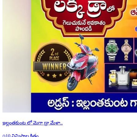
ఇల్లంతకుంట లో మెగా డ్రా మేళా..
10 నిమిషాల క్రితం