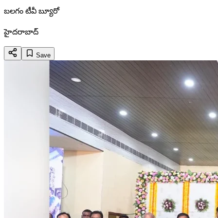
బలగం టీవీ బ్యూరో
హైదరాబాద్
Save