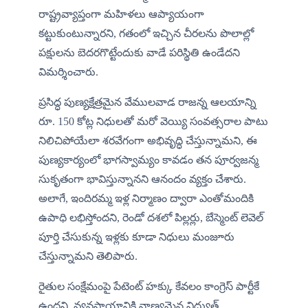
రాష్ట్రవ్యాప్తంగా మహిళలు ఆప్యాయంగా 
కట్టుకుంటున్నారని, గతంలో ఇచ్చిన చీరలను పొలాల్లో 
పక్షులను బెదరగొట్టేందుకు వాడే పరిస్థితి ఉండేదని 
విమర్శించారు.
ప్రసిద్ధ పుణ్యక్షేత్రమైన వేములవాడ రాజన్న ఆలయాన్ని 
రూ. 150 కోట్ల నిధులతో మరో వెయ్యి సంవత్సరాల పాటు 
నిలిచిపోయేలా శరవేగంగా అభివృద్ధి చేస్తున్నామని, ఈ 
పుణ్యకార్యంలో భాగస్వామ్యం కావడం తన పూర్వజన్మ 
సుకృతంగా భావిస్తున్నానని ఆనందం వ్యక్తం చేశారు. 
అలాగే, ఇందిరమ్మ ఇళ్ల నిర్మాణం ద్వారా ఎంతోమందికి 
ఉపాధి లభిస్తోందని, రెండో దశలో పిల్లర్లు, బేస్మెంట్ లెవెల్ 
పూర్తి చేసుకున్న ఇళ్లకు కూడా నిధులు మంజూరు 
చేస్తున్నామని తెలిపారు.
రైతుల సంక్షేమంపై పేటెంట్ హక్కు కేవలం కాంగ్రెస్ పార్టీకే 
ఉందని, వ్యవసాయానికి నాణ్యమైన విద్యుత్ 