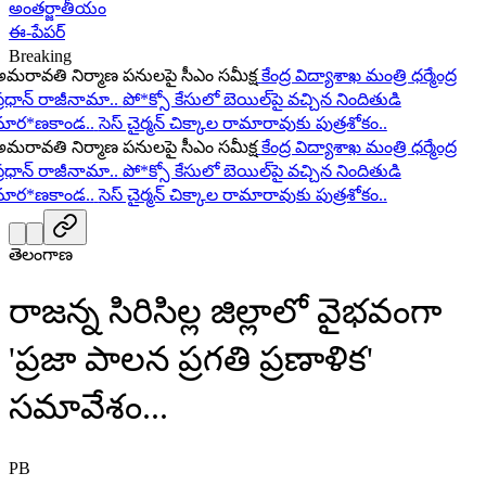
అంతర్జాతీయం
ఈ-పేపర్
Breaking
ావతి నిర్మాణ పనులపై సీఎం సమీక్ష
కేంద్ర విద్యాశాఖ మంత్రి ధర్మేంద్ర
ధాన్ రాజీనామా..
పో*క్సో కేసులో బెయిల్‌పై వచ్చిన నిందితుడి
ర*ణకాండ..
సెస్ చైర్మన్ చిక్కాల రామారావుకు పుత్రశోకం..
ావతి నిర్మాణ పనులపై సీఎం సమీక్ష
కేంద్ర విద్యాశాఖ మంత్రి ధర్మేంద్ర
ధాన్ రాజీనామా..
పో*క్సో కేసులో బెయిల్‌పై వచ్చిన నిందితుడి
ర*ణకాండ..
సెస్ చైర్మన్ చిక్కాల రామారావుకు పుత్రశోకం..
తెలంగాణ
రాజన్న సిరిసిల్ల జిల్లాలో వైభవంగా
'ప్రజా పాలన ప్రగతి ప్రణాళిక'
సమావేశం...
PB