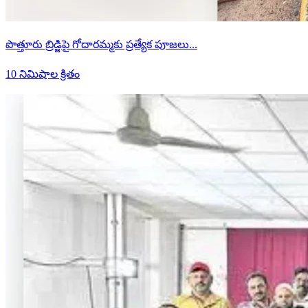
పొత్తూరు బ్రిడ్జిపై గోదారమ్మకు ప్రత్యేక పూజలు...
10 నిమిషాల క్రితం