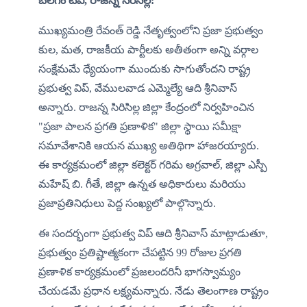
బలగం టీవీ, రాజన్న సిరిసిల్ల:
ముఖ్యమంత్రి రేవంత్ రెడ్డి నేతృత్వంలోని ప్రజా ప్రభుత్వం 
కుల, మత, రాజకీయ పార్టీలకు అతీతంగా అన్ని వర్గాల 
సంక్షేమమే ధ్యేయంగా ముందుకు సాగుతోందని రాష్ట్ర 
ప్రభుత్వ విప్, వేములవాడ ఎమ్మెల్యే ఆది శ్రీనివాస్ 
అన్నారు. రాజన్న సిరిసిల్ల జిల్లా కేంద్రంలో నిర్వహించిన 
"ప్రజా పాలన ప్రగతి ప్రణాళిక" జిల్లా స్థాయి సమీక్షా 
సమావేశానికి ఆయన ముఖ్య అతిథిగా హాజరయ్యారు. 
ఈ కార్యక్రమంలో జిల్లా కలెక్టర్ గరిమ అగ్రవాల్, జిల్లా ఎస్పీ 
మహేష్ బి. గీతే, జిల్లా ఉన్నత అధికారులు మరియు 
ప్రజాప్రతినిధులు పెద్ద సంఖ్యలో పాల్గొన్నారు.
ఈ సందర్భంగా ప్రభుత్వ విప్ ఆది శ్రీనివాస్ మాట్లాడుతూ, 
ప్రభుత్వం ప్రతిష్టాత్మకంగా చేపట్టిన 99 రోజుల ప్రగతి 
ప్రణాళిక కార్యక్రమంలో ప్రజలందరినీ భాగస్వామ్యం 
చేయడమే ప్రధాన లక్ష్యమన్నారు. నేడు తెలంగాణ రాష్ట్రం 