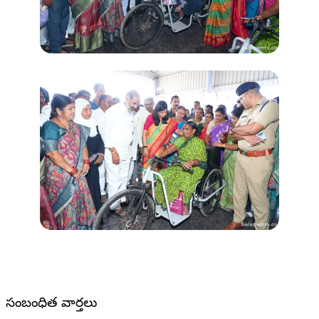
సంబంధిత వార్తలు