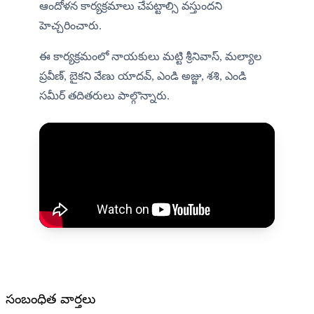
ఆందోళన కార్యక్రమాలు చేపట్టాల్సి వస్తుందని 
హెచ్చరించారు.
ఈ కార్యక్రమంలో నాయకులు మట్టి శ్రీనివాస్, మల్యాల 
ప్రవీణ్, బైకని వేణు యాదవ్, ఎండి అజ్జు, శశి, ఎండి 
సమీర్ తదితరులు పాల్గొన్నారు.
సంబంధిత వార్తలు