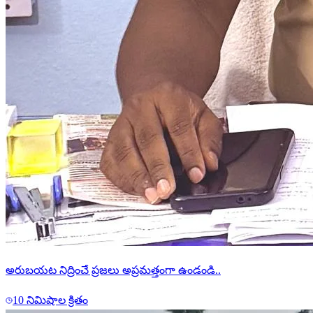
అరుబయట నిద్రించే ప్రజలు అప్రమత్తంగా ఉండండి..
10 నిమిషాల క్రితం