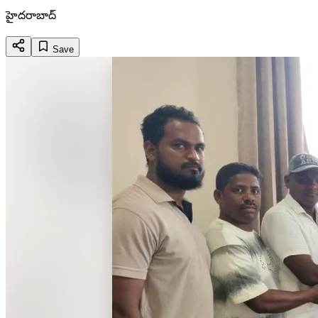
హైదరాబాద్
Save