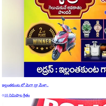
ఇల్లంతకుంట లో మెగా డ్రా మేళా..
10 నిమిషాల క్రితం