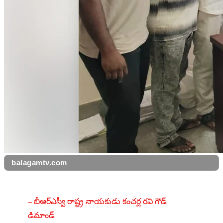
balagamtv.com
– బీఆర్ఎస్వీ రాష్ట్ర నాయకుడు కంచర్ల రవి గౌడ్ 
డిమాండ్