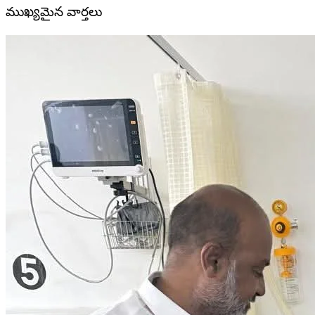
ముఖ్యమైన వార్తలు