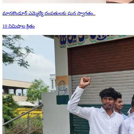
మానకొండూర్ ఎమ్మెల్యే దంపతులకు ఘన స్వాగతం..
10 నిమిషాల క్రితం