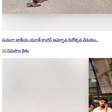
ఘనంగా జాతీయ యూత్ కాంగ్రెస్ ఆవిర్భావ దినోత్సవ వేడుకలు..
10 నిమిషాల క్రితం