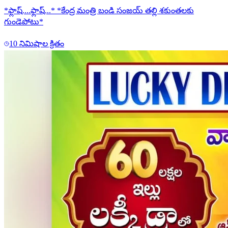
*ఫ్లాష్....ఫ్లాష్...* *కేంద్ర మంత్రి బండి సంజయ్ తల్లి శకుంతలకు
గుండెపోటు*
10 నిమిషాల క్రితం