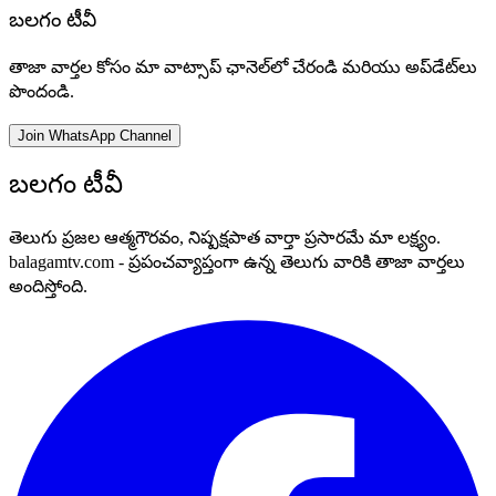
బలగం టీవీ
తాజా వార్తల కోసం మా వాట్సాప్ ఛానెల్‌లో చేరండి మరియు అప్‌డేట్‌లు
పొందండి.
Join WhatsApp Channel
బలగం టీవీ
తెలుగు ప్రజల ఆత్మగౌరవం, నిష్పక్షపాత వార్తా ప్రసారమే మా లక్ష్యం.
balagamtv.com - ప్రపంచవ్యాప్తంగా ఉన్న తెలుగు వారికి తాజా వార్తలు
అందిస్తోంది.