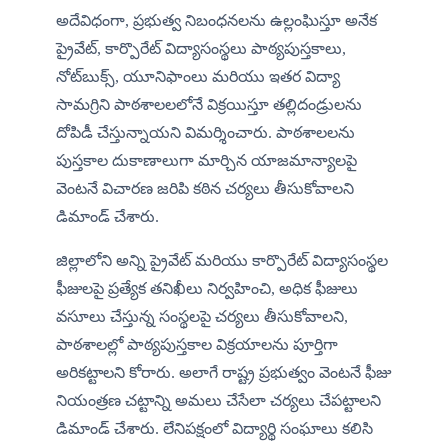
అదేవిధంగా, ప్రభుత్వ నిబంధనలను ఉల్లంఘిస్తూ అనేక 
ప్రైవేట్, కార్పొరేట్ విద్యాసంస్థలు పాఠ్యపుస్తకాలు, 
నోట్‌బుక్స్, యూనిఫాంలు మరియు ఇతర విద్యా 
సామగ్రిని పాఠశాలలలోనే విక్రయిస్తూ తల్లిదండ్రులను 
దోపిడీ చేస్తున్నాయని విమర్శించారు. పాఠశాలలను 
పుస్తకాల దుకాణాలుగా మార్చిన యాజమాన్యాలపై 
వెంటనే విచారణ జరిపి కఠిన చర్యలు తీసుకోవాలని 
డిమాండ్ చేశారు.
జిల్లాలోని అన్ని ప్రైవేట్ మరియు కార్పొరేట్ విద్యాసంస్థల 
ఫీజులపై ప్రత్యేక తనిఖీలు నిర్వహించి, అధిక ఫీజులు 
వసూలు చేస్తున్న సంస్థలపై చర్యలు తీసుకోవాలని, 
పాఠశాలల్లో పాఠ్యపుస్తకాల విక్రయాలను పూర్తిగా 
అరికట్టాలని కోరారు. అలాగే రాష్ట్ర ప్రభుత్వం వెంటనే ఫీజు 
నియంత్రణ చట్టాన్ని అమలు చేసేలా చర్యలు చేపట్టాలని 
డిమాండ్ చేశారు. లేనిపక్షంలో విద్యార్థి సంఘాలు కలిసి 