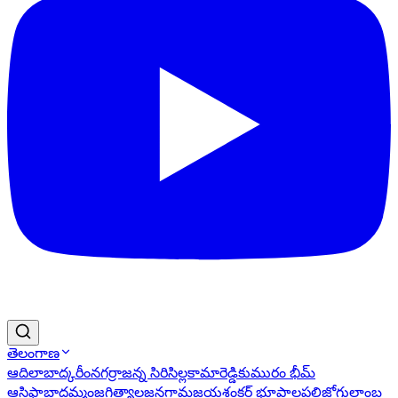
తెలంగాణ
ఆదిలాబాద్
కరీంనగర్
రాజన్న సిరిసిల్ల
కామారెడ్డి
కుమురం భీమ్
ఆసిఫాబాద్
ఖమ్మం
జగిత్యాల
జనగామ
జయశంకర్ భూపాలపల్లి
జోగులాంబ