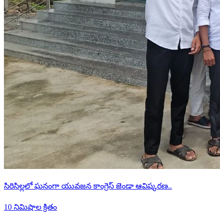
సిరిసిల్లలో ఘనంగా యువజన కాంగ్రెస్ జెండా ఆవిష్కరణ..
10 నిమిషాల క్రితం