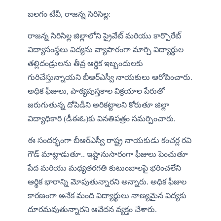
బలగం టీవీ, రాజన్న సిరిసిల్ల:
రాజన్న సిరిసిల్ల జిల్లాలోని ప్రైవేట్ మరియు కార్పొరేట్ 
విద్యాసంస్థలు విద్యను వ్యాపారంగా మార్చి విద్యార్థుల 
తల్లిదండ్రులను తీవ్ర ఆర్థిక ఇబ్బందులకు 
గురిచేస్తున్నాయని బీఆర్ఎస్వీ నాయకులు ఆరోపించారు. 
అధిక ఫీజులు, పాఠ్యపుస్తకాల విక్రయాల పేరుతో 
జరుగుతున్న దోపిడీని అరికట్టాలని కోరుతూ జిల్లా 
విద్యాధికారి (డీఈఓ)కు వినతిపత్రం సమర్పించారు.
ఈ సందర్భంగా బీఆర్ఎస్వీ రాష్ట్ర నాయకుడు కంచర్ల రవి 
గౌడ్ మాట్లాడుతూ.. ఇష్టానుసారంగా ఫీజులు పెంచుతూ 
పేద మరియు మధ్యతరగతి కుటుంబాలపై భరించలేని 
ఆర్థిక భారాన్ని మోపుతున్నారని అన్నారు. అధిక ఫీజుల 
కారణంగా అనేక మంది విద్యార్థులు నాణ్యమైన విద్యకు 
దూరమవుతున్నారని ఆవేదన వ్యక్తం చేశారు.