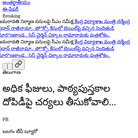
అంతర్జాతీయం
ఈ-పేపర్
Breaking
ావతి నిర్మాణ పనులపై సీఎం సమీక్ష
కేంద్ర విద్యాశాఖ మంత్రి ధర్మేంద్ర
ధాన్ రాజీనామా..
పో*క్సో కేసులో బెయిల్‌పై వచ్చిన నిందితుడి
ర*ణకాండ..
సెస్ చైర్మన్ చిక్కాల రామారావుకు పుత్రశోకం..
ావతి నిర్మాణ పనులపై సీఎం సమీక్ష
కేంద్ర విద్యాశాఖ మంత్రి ధర్మేంద్ర
ధాన్ రాజీనామా..
పో*క్సో కేసులో బెయిల్‌పై వచ్చిన నిందితుడి
ర*ణకాండ..
సెస్ చైర్మన్ చిక్కాల రామారావుకు పుత్రశోకం..
తెలంగాణ
అధిక ఫీజులు, పాఠ్యపుస్తకాల
దోపిడీపై చర్యలు తీసుకోవాలి...
PB
బలగం టీవీ బ్యూరో