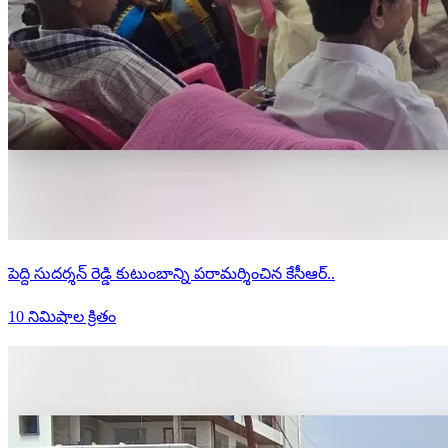
పెద్ది సుదర్శన్ రెడ్డి కుటుంబాన్ని పరామర్శించిన కేసీఆర్..
10 నిమిషాల క్రితం