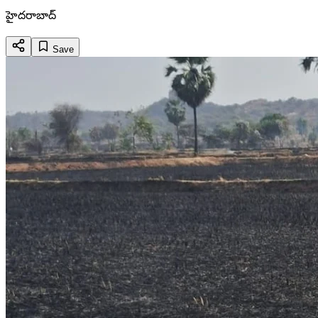
హైదరాబాద్
Save