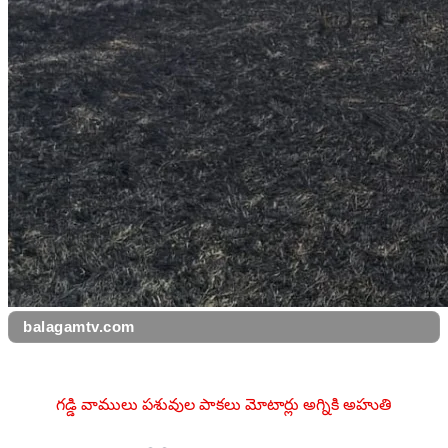
balagamtv.com
గడ్డి వాములు పశువుల పాకలు మోటార్లు అగ్నికి అహుతి 