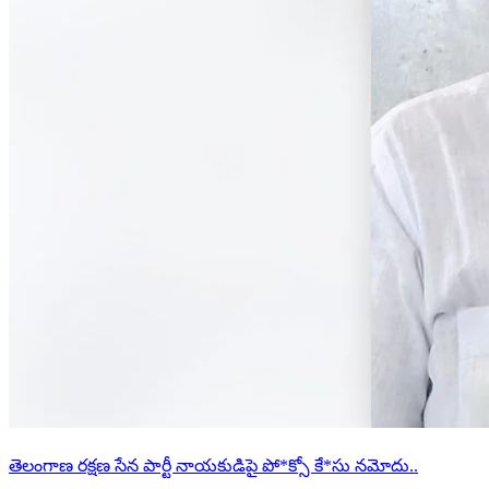
తెలంగాణ రక్షణ సేన పార్టీ నాయకుడిపై పో*క్సో కే*సు నమోదు..