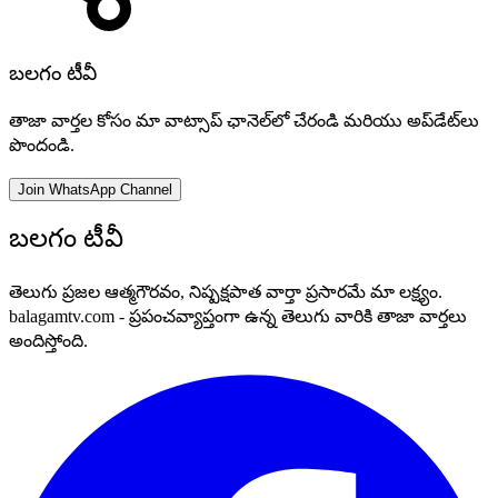
బలగం టీవీ
తాజా వార్తల కోసం మా వాట్సాప్ ఛానెల్‌లో చేరండి మరియు అప్‌డేట్‌లు
పొందండి.
Join WhatsApp Channel
బలగం టీవీ
తెలుగు ప్రజల ఆత్మగౌరవం, నిష్పక్షపాత వార్తా ప్రసారమే మా లక్ష్యం.
balagamtv.com - ప్రపంచవ్యాప్తంగా ఉన్న తెలుగు వారికి తాజా వార్తలు
అందిస్తోంది.