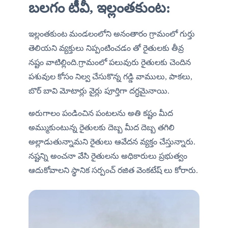
బలగం టీవీ, ఇల్లంతకుంట:
ఇల్లంతకుంట మండలంలోని అనంతారం గ్రామంలో గుర్తు 
తెలియని వ్యక్తులు నిప్పంటించడం తో రైతులకు తీవ్ర 
నష్టం వాటిల్లింది.గ్రామంలో పలువురు రైతులకు చెందిన 
పశువుల కోసం నిల్వ చేసుకొన్న గడ్డి వాములు, పాకలు, 
బొర్ బావి మోటార్లు వైర్లు పూర్తిగా దగ్ధమైనాయి. 
అరుగాలం పండించిన పంటలను అతి కష్టం మీద 
అమ్ముకుంటున్న రైతులకు దెబ్బ మీద దెబ్బ తగిలి 
అల్లాడుతున్నామని రైతులు ఆవేదన వ్యక్తం చేస్తున్నారు. 
నష్టన్ని అంచనా వేసి రైతులను అధికారులు ప్రభుత్వం 
ఆదుకోవాలని స్థానిక సర్పంచ్ రజిత వెంకటేష్ లు కోరారు.