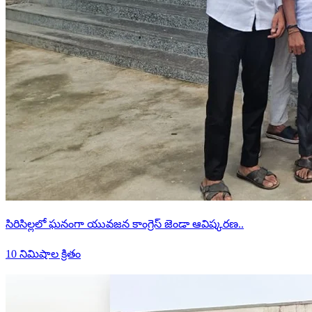
సిరిసిల్లలో ఘనంగా యువజన కాంగ్రెస్ జెండా ఆవిష్కరణ..
10 నిమిషాల క్రితం