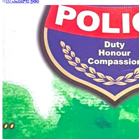
10 నిమిషాల క్రితం