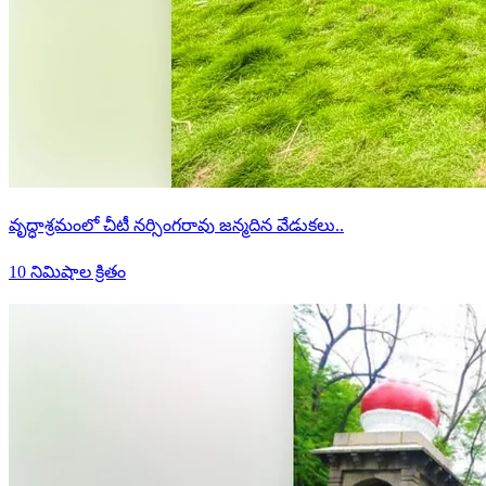
వృద్ధాశ్రమంలో చీటీ నర్సింగరావు జన్మదిన వేడుకలు..
10 నిమిషాల క్రితం