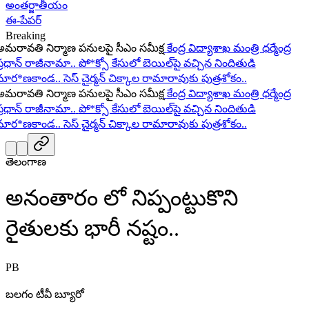
అంతర్జాతీయం
ఈ-పేపర్
Breaking
ావతి నిర్మాణ పనులపై సీఎం సమీక్ష
కేంద్ర విద్యాశాఖ మంత్రి ధర్మేంద్ర
ధాన్ రాజీనామా..
పో*క్సో కేసులో బెయిల్‌పై వచ్చిన నిందితుడి
ర*ణకాండ..
సెస్ చైర్మన్ చిక్కాల రామారావుకు పుత్రశోకం..
ావతి నిర్మాణ పనులపై సీఎం సమీక్ష
కేంద్ర విద్యాశాఖ మంత్రి ధర్మేంద్ర
ధాన్ రాజీనామా..
పో*క్సో కేసులో బెయిల్‌పై వచ్చిన నిందితుడి
ర*ణకాండ..
సెస్ చైర్మన్ చిక్కాల రామారావుకు పుత్రశోకం..
తెలంగాణ
అనంతారం లో నిప్పంట్టుకొని
రైతులకు భారీ నష్టం..
PB
బలగం టీవీ బ్యూరో