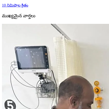
10 నిమిషాల క్రితం
ముఖ్యమైన వార్తలు