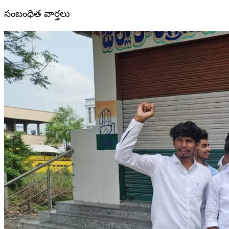
సంబంధిత వార్తలు