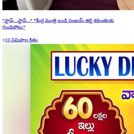
*ఫ్లాష్....ఫ్లాష్...* *కేంద్ర మంత్రి బండి సంజయ్ తల్లి శకుంతలకు
గుండెపోటు*
10 నిమిషాల క్రితం