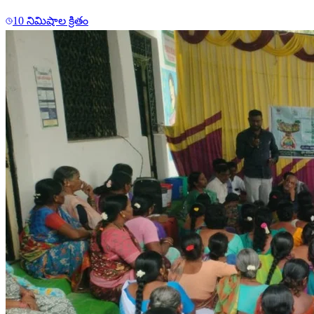
10 నిమిషాల క్రితం