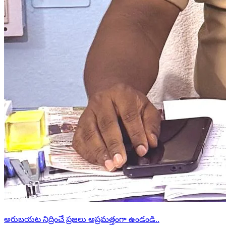
అరుబయట నిద్రించే ప్రజలు అప్రమత్తంగా ఉండండి..