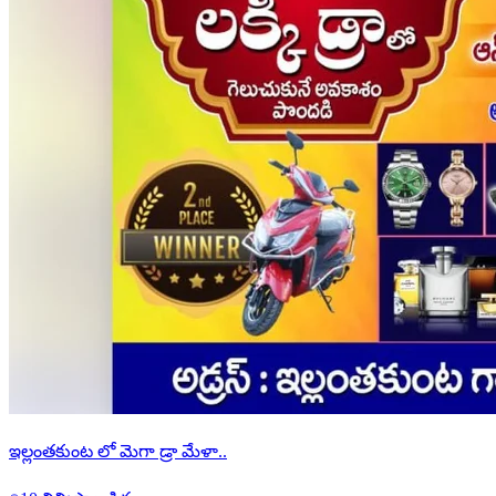
ఇల్లంతకుంట లో మెగా డ్రా మేళా..