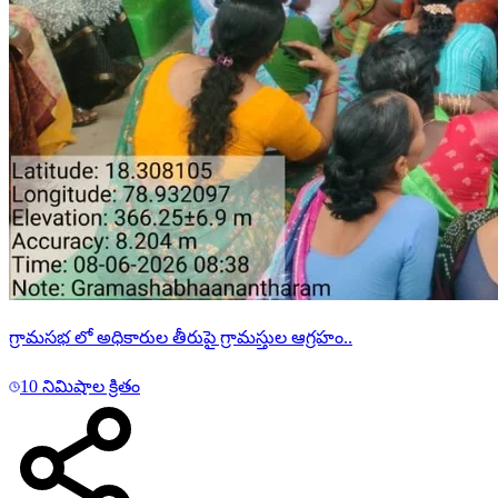
గ్రామసభ లో అధికారుల తీరుపై గ్రామస్తుల ఆగ్రహం..
10 నిమిషాల క్రితం