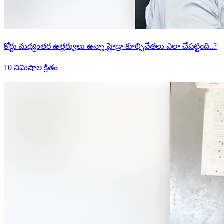
కోర్టు మధ్యంతర ఉత్తర్వులు ఉన్నా హైడ్రా కూల్చివేతలు ఎలా చేపట్టింది..?
10 నిమిషాల క్రితం