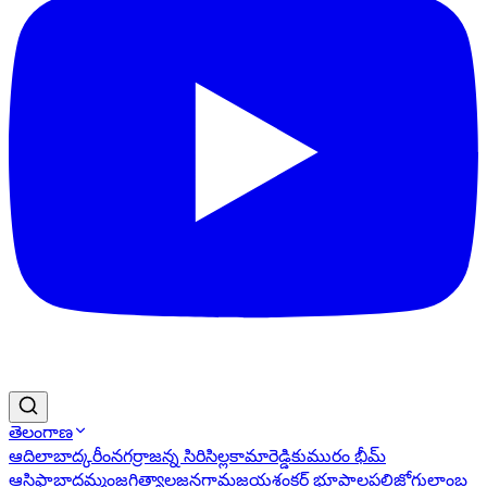
తెలంగాణ
ఆదిలాబాద్
కరీంనగర్
రాజన్న సిరిసిల్ల
కామారెడ్డి
కుమురం భీమ్
ఆసిఫాబాద్
ఖమ్మం
జగిత్యాల
జనగామ
జయశంకర్ భూపాలపల్లి
జోగులాంబ