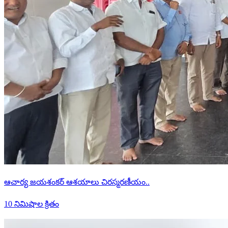
ఆచార్య జయశంకర్ ఆశయాలు చిరస్మరణీయం..
10 నిమిషాల క్రితం