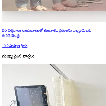
వరి విత్తనాలు అందుబాటులో ఉంచాలి.. రైతులను ఇబ్బందులకు
గురిచేయొద్దు..
10 నిమిషాల క్రితం
ముఖ్యమైన వార్తలు