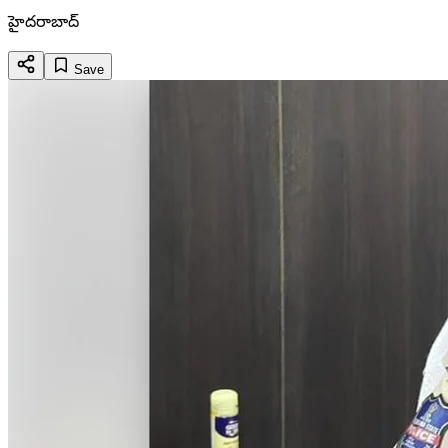
హైదరాబాద్
Save