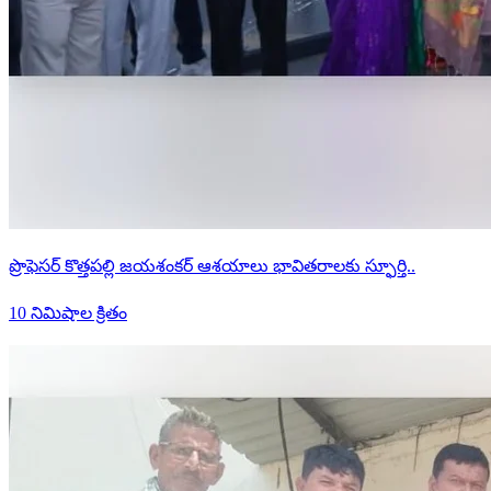
ప్రొఫెసర్ కొత్తపల్లి జయశంకర్ ఆశయాలు భావితరాలకు స్ఫూర్తి..
10 నిమిషాల క్రితం