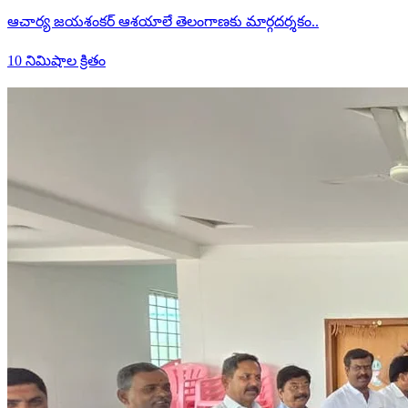
ఆచార్య జయశంకర్ ఆశయాలే తెలంగాణకు మార్గదర్శకం..
10 నిమిషాల క్రితం