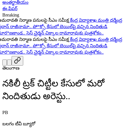
అంతర్జాతీయం
ఈ-పేపర్
Breaking
ావతి నిర్మాణ పనులపై సీఎం సమీక్ష
కేంద్ర విద్యాశాఖ మంత్రి ధర్మేంద్ర
ధాన్ రాజీనామా..
పో*క్సో కేసులో బెయిల్‌పై వచ్చిన నిందితుడి
ర*ణకాండ..
సెస్ చైర్మన్ చిక్కాల రామారావుకు పుత్రశోకం..
ావతి నిర్మాణ పనులపై సీఎం సమీక్ష
కేంద్ర విద్యాశాఖ మంత్రి ధర్మేంద్ర
ధాన్ రాజీనామా..
పో*క్సో కేసులో బెయిల్‌పై వచ్చిన నిందితుడి
ర*ణకాండ..
సెస్ చైర్మన్ చిక్కాల రామారావుకు పుత్రశోకం..
తెలంగాణ
నకిలీ ట్రక్ చిట్టీల కేసులో మరో
నిందితుడు అరెస్టు..
PB
బలగం టీవీ బ్యూరో