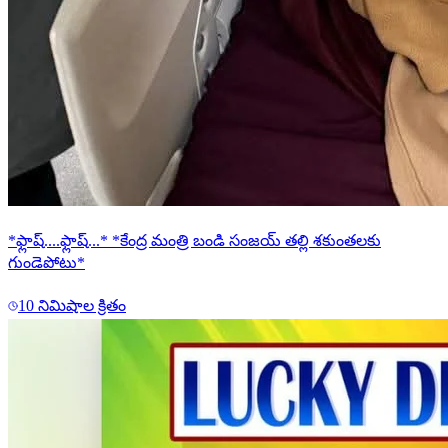
*ఫ్లాష్....ఫ్లాష్...* *కేంద్ర మంత్రి బండి సంజయ్ తల్లి శకుంతలకు
గుండెపోటు*
10 నిమిషాల క్రితం