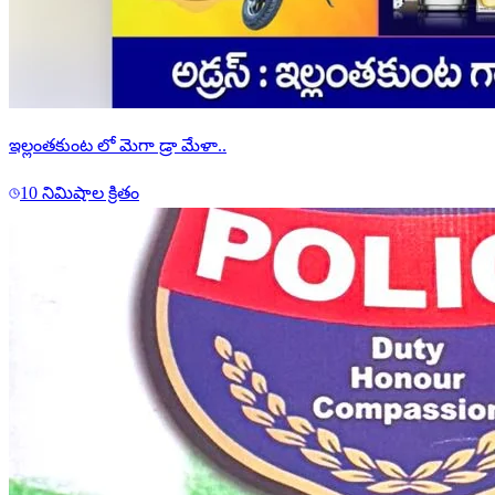
ఇల్లంతకుంట లో మెగా డ్రా మేళా..
10 నిమిషాల క్రితం