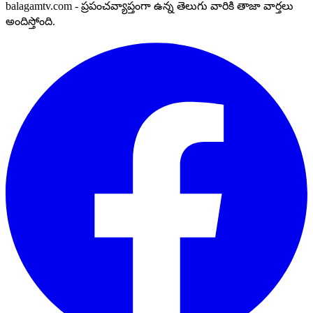
balagamtv.com - ప్రపంచవ్యాప్తంగా ఉన్న తెలుగు వారికి తాజా వార్తలు
అందిస్తోంది.