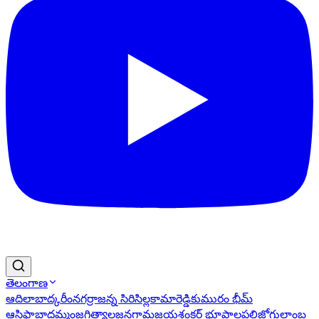
తెలంగాణ
ఆదిలాబాద్
కరీంనగర్
రాజన్న సిరిసిల్ల
కామారెడ్డి
కుమురం భీమ్
ఆసిఫాబాద్
ఖమ్మం
జగిత్యాల
జనగామ
జయశంకర్ భూపాలపల్లి
జోగులాంబ