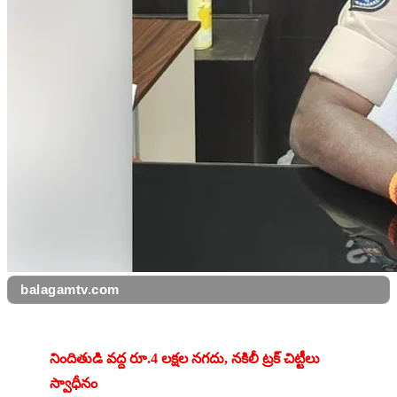
balagamtv.com
నిందితుడి వద్ద రూ.4 లక్షల నగదు, నకిలీ ట్రక్ చిట్టీలు 
స్వాధీనం