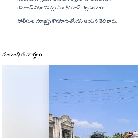
రిమాండ్ విధించినట్లు సీఐ శ్రీనివాస్ వెల్లడించారు.
పోలీసుల దర్యాప్తు కొనసాగుతోందని ఆయన తెలిపారు.
సంబంధిత వార్తలు