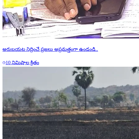
అరుబయట నిద్రించే ప్రజలు అప్రమత్తంగా ఉండండి..
10 నిమిషాల క్రితం