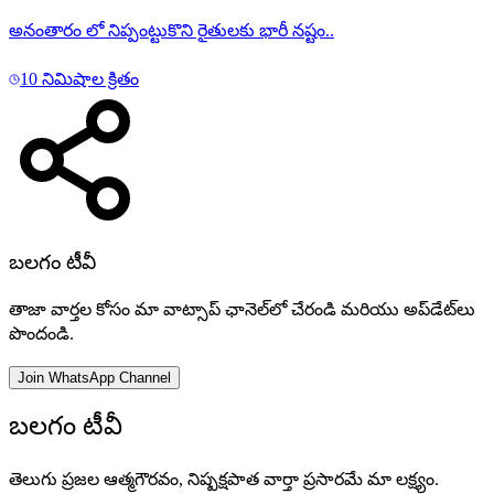
అనంతారం లో నిప్పంట్టుకొని రైతులకు భారీ నష్టం..
10 నిమిషాల క్రితం
బలగం టీవీ
తాజా వార్తల కోసం మా వాట్సాప్ ఛానెల్‌లో చేరండి మరియు అప్‌డేట్‌లు
పొందండి.
Join WhatsApp Channel
బలగం టీవీ
తెలుగు ప్రజల ఆత్మగౌరవం, నిష్పక్షపాత వార్తా ప్రసారమే మా లక్ష్యం.