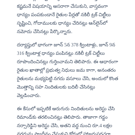
కష్టమనే విషయాన్ని ఆసరాగా చేసుకుని, వాస్తవంగా 
ధాన్యం పంపకుండానే రైతుల పేర్లతో నకిలీ ట్రక్ చిట్టీలు 
సృష్టించి, గోదాములకు ధాన్యం చేరినట్లు ఆన్‌లైన్‌లో 
నమోదు చేసినట్లు పేర్కొన్నారు.
దర్యాప్తులో భాగంగా జూన్ 5న 378 క్వింటాళ్లు, జూన్ 9న 
316 క్వింటాళ్ల ధాన్యం పంపినట్లు నకిలీ ట్రక్ చిట్టీలు 
రూపొందించినట్లు గుర్తించామని తెలిపారు. ఈ ఆధారంగా 
రైతుల ఖాతాల్లో ప్రభుత్వ నిధులు జమ కాగా, అనంతరం 
రైతులను మభ్యపెట్టి నగదు వసూలు చేసి, అందులో కొంత 
మొత్తాన్ని సహ నిందితులకు బదిలీ చేసినట్లు 
వెల్లడించారు.
ఈ కేసులో ఇప్పటికే ఆరుగురు నిందితులను అరెస్టు చేసి 
రిమాండ్‌కు తరలించినట్లు తెలిపారు. తాజాగా గడ్డం 
నర్సారెడ్డిని అరెస్టు చేసి, అతని వద్ద నుంచి రూ.4 లక్షల 
నగదును స్వాధీనం చేసుకుని కోర్టులో హాజరుపరచగా 