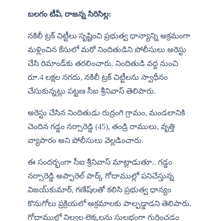
బలగం టీవీ, రాజన్న సిరిసిల్ల: 
నకిలీ ట్రక్ చిట్టీలు సృష్టించి ప్రభుత్వ ధాన్యాన్ని అక్రమంగా 
మళ్లించిన కేసులో మరో నిందితుడిని పోలీసులు అరెస్టు 
చేసి రిమాండ్‌కు తరలించారు. నిందితుడి వద్ద నుంచి 
రూ.4 లక్షల నగదు, నకిలీ ట్రక్ చిట్టీలను స్వాధీనం 
చేసుకున్నట్లు పట్టణ సీఐ శ్రీనివాస్ తెలిపారు.
అరెస్టు చేసిన నిందితుడు రుద్రంగి గ్రామం, మండలానికి 
చెందిన గడ్డం నర్సారెడ్డి (45), తండ్రి రాములు, వృత్తి 
వ్యాపారం అని పోలీసులు వెల్లడించారు.
ఈ సందర్భంగా సీఐ శ్రీనివాస్ మాట్లాడుతూ.. గడ్డం 
నర్సారెడ్డి అప్పారెల్ పార్క్ గోదాముల్లో పనిచేస్తున్న 
విజయ్‌కుమార్, గణేష్‌లతో కలిసి ప్రభుత్వ ధాన్యం 
కొనుగోలు ప్రక్రియలో అక్రమాలకు పాల్పడ్డాడని తెలిపారు. 
గోదాముల్లో నిల్వల లెక్కలను సులభంగా గుర్తించడం 