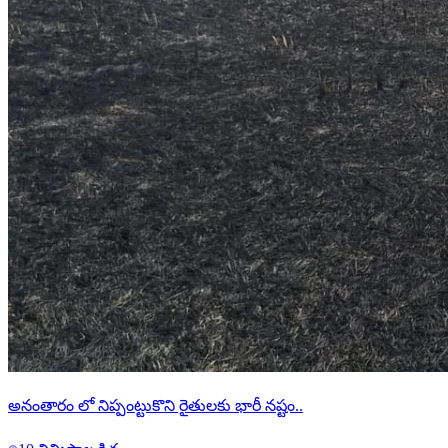
అనంతారం లో నిప్పంట్టుకొని రైతులకు భారీ నష్టం..