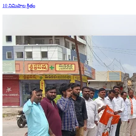
10 నిమిషాల క్రితం