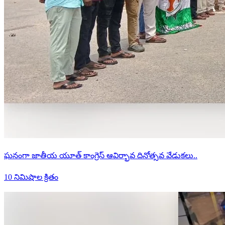
ఘనంగా జాతీయ యూత్ కాంగ్రెస్ ఆవిర్భావ దినోత్సవ వేడుకలు..
10 నిమిషాల క్రితం