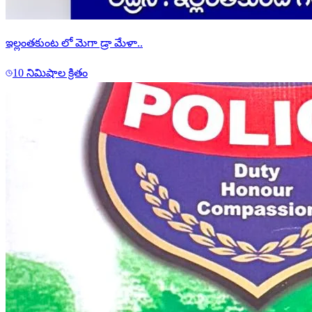
ఇల్లంతకుంట లో మెగా డ్రా మేళా..
10 నిమిషాల క్రితం