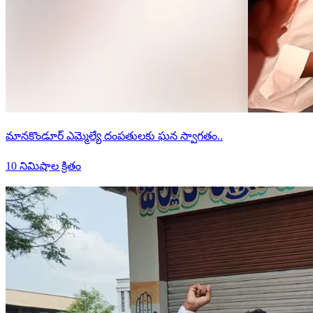
మానకొండూర్ ఎమ్మెల్యే దంపతులకు ఘన స్వాగతం..
10 నిమిషాల క్రితం