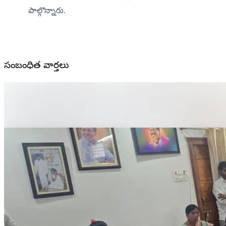
పాల్గొన్నారు.
సంబంధిత వార్తలు