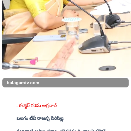
balagamtv.com
- కలెక్టర్ గరిమ అగ్రవాల్
బలగం టీవీ రాజన్న సిరిసిల్ల: