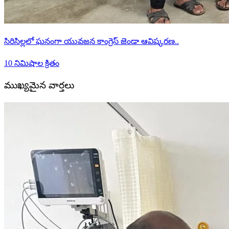
సిరిసిల్లలో ఘనంగా యువజన కాంగ్రెస్ జెండా ఆవిష్కరణ..
10 నిమిషాల క్రితం
ముఖ్యమైన వార్తలు