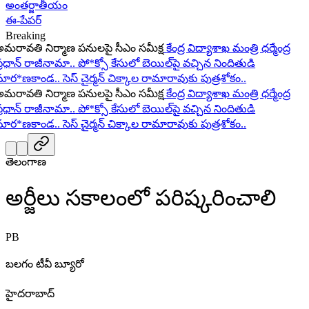
అంతర్జాతీయం
ఈ-పేపర్
Breaking
ావతి నిర్మాణ పనులపై సీఎం సమీక్ష
కేంద్ర విద్యాశాఖ మంత్రి ధర్మేంద్ర
ధాన్ రాజీనామా..
పో*క్సో కేసులో బెయిల్‌పై వచ్చిన నిందితుడి
ర*ణకాండ..
సెస్ చైర్మన్ చిక్కాల రామారావుకు పుత్రశోకం..
ావతి నిర్మాణ పనులపై సీఎం సమీక్ష
కేంద్ర విద్యాశాఖ మంత్రి ధర్మేంద్ర
ధాన్ రాజీనామా..
పో*క్సో కేసులో బెయిల్‌పై వచ్చిన నిందితుడి
ర*ణకాండ..
సెస్ చైర్మన్ చిక్కాల రామారావుకు పుత్రశోకం..
తెలంగాణ
అర్జీలు సకాలంలో పరిష్కరించాలి
PB
బలగం టీవీ బ్యూరో
హైదరాబాద్