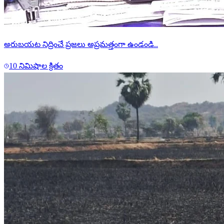
అరుబయట నిద్రించే ప్రజలు అప్రమత్తంగా ఉండండి..
10 నిమిషాల క్రితం