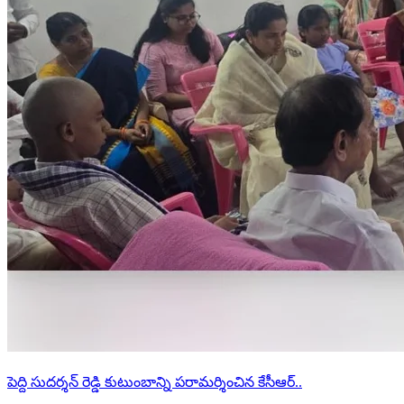
పెద్ది సుదర్శన్ రెడ్డి కుటుంబాన్ని పరామర్శించిన కేసీఆర్..