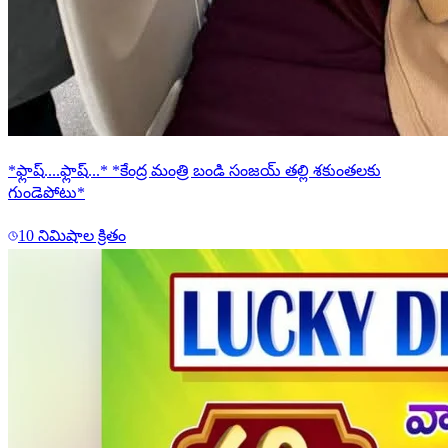
*ఫ్లాష్....ఫ్లాష్...* *కేంద్ర మంత్రి బండి సంజయ్ తల్లి శకుంతలకు
గుండెపోటు*
10 నిమిషాల క్రితం