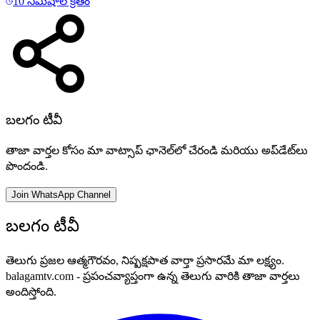
10 నిమిషాల క్రితం
బలగం టీవీ
తాజా వార్తల కోసం మా వాట్సాప్ ఛానెల్‌లో చేరండి మరియు అప్‌డేట్‌లు
పొందండి.
Join WhatsApp Channel
బలగం టీవీ
తెలుగు ప్రజల ఆత్మగౌరవం, నిష్పక్షపాత వార్తా ప్రసారమే మా లక్ష్యం.
balagamtv.com - ప్రపంచవ్యాప్తంగా ఉన్న తెలుగు వారికి తాజా వార్తలు
అందిస్తోంది.