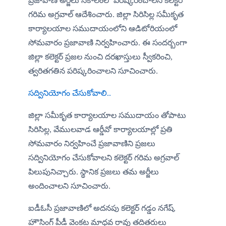
ప్రజావాణి అర్జీలు సకాలంలో పరిష్కరించాలని కలెక్టర్ 
గరిమ అగ్రవాల్ ఆదేశించారు. జిల్లా సిరిసిల్ల సమీకృత 
కార్యాలయాల సముదాయంలోని ఆడిటోరియంలో 
సోమవారం ప్రజావాణి నిర్వహించారు. ఈ సందర్బంగా 
జిల్లా కలెక్టర్ ప్రజల నుంచి దరఖాస్తులు స్వీకరించి, 
త్వరితగతిన పరిష్కరించాలని సూచించారు.
సద్వినియోగం చేసుకోవాలి..
జిల్లా సమీకృత కార్యాలయాల సముదాయం తోపాటు 
సిరిసిల్ల, వేములవాడ ఆర్డీవో కార్యాలయాల్లో ప్రతి 
సోమవారం నిర్వహించే ప్రజావాణిని ప్రజలు 
సద్వినియోగం చేసుకోవాలని కలెక్టర్ గరిమ అగ్రవాల్ 
పిలుపునిచ్చారు. స్థానిక ప్రజలు తమ అర్జీలు 
అందించాలని సూచించారు. 
ఐడీఓసీ ప్రజావాణిలో అదనపు కలెక్టర్ గడ్డం నగేష్, 
హౌసింగ్ పీడీ వెంకట మాధవ రావు తదితరులు 