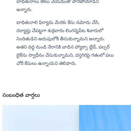
బాధితురాలు కేకలు వేయడంతో పారిపోయాడని 
అన్నారు.
బాధితురాలి ఫిర్యాదు మేరకు కేసు నమోదు చేసి, 
దర్యాప్తు చేపట్టగా శుక్రవారం లింగన్నపేట శివారులో 
నిందితుడిని అదుపులోకి తీసుకున్నామని అన్నారు. 
అతని వద్ద నుండి నేరానికి వాడిన హ్యాక్సా బ్లేడ్, పల్సర్ 
బైక్‌ను స్వాధీనం చేసుకున్నామని, దస్తగిరిపై గతంలో పలు 
చోరీ కేసులు ఉన్నాయని తెలిపారు.
సంబంధిత వార్తలు