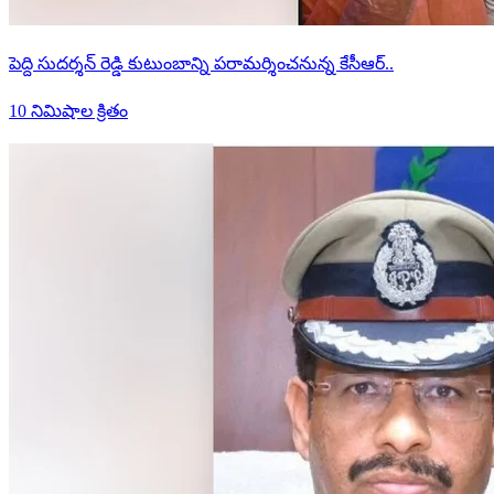
పెద్ది సుదర్శన్ రెడ్డి కుటుంబాన్ని పరామర్శించనున్న కేసీఆర్..
10 నిమిషాల క్రితం