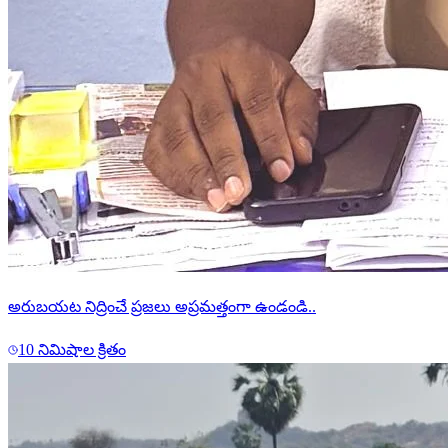
అరుబయట నిద్రించే ప్రజలు అప్రమత్తంగా ఉండండి..
10 నిమిషాల క్రితం