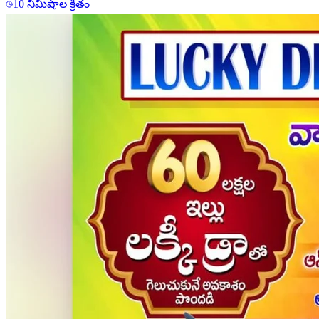
10 నిమిషాల క్రితం