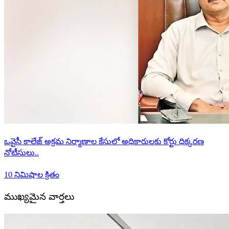
ఒవైసీ కాలేజ్ అక్రమ నిర్మాణాల కేసులో అధికారులకు కోర్టు ధిక్కరణ
నోటీసులు..
10 నిమిషాల క్రితం
ముఖ్యమైన వార్తలు