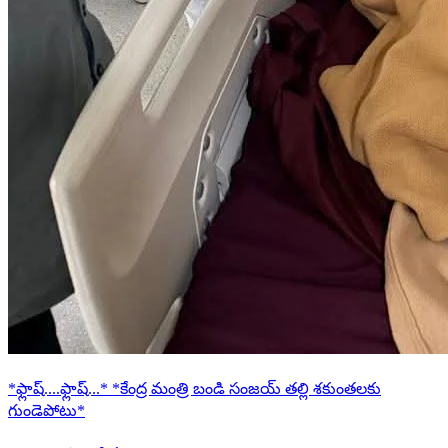
*ఫ్లాష్....ఫ్లాష్...* *కేంద్ర మంత్రి బండి సంజయ్ తల్లి శకుంతలకు
గుండెపోటు*