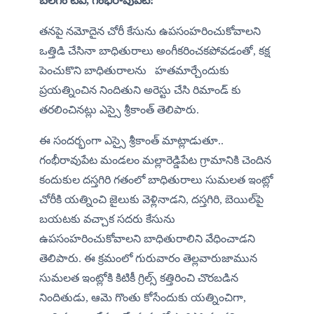
బలగం టీవీ, గంభీరావుపేట:
​తనపై నమోదైన చోరీ కేసును ఉపసంహరించుకోవాలని 
ఒత్తిడి చేసినా బాధితురాలు అంగీకరించకపోవడంతో, కక్ష 
పెంచుకొని బాధితురాలను   హతమార్చేందుకు 
ప్రయత్నించిన నిందితుని అరెస్టు చేసి రిమాండ్ కు 
తరలించినట్లు ఎస్సై శ్రీకాంత్ తెలిపారు. 
ఈ సందర్భంగా ఎస్సై శ్రీకాంత్ మాట్లాడుతూ.. 
గంభీరావుపేట మండలం మల్లారెడ్డిపేట గ్రామానికి చెందిన 
కందుకుల దస్తగిరి​ గతంలో బాధితురాలు సుమలత ఇంట్లో 
చోరీకి యత్నించి జైలుకు వెళ్లినాడని, దస్తగిరి, బెయిల్‌పై 
బయటకు వచ్చాక సదరు కేసును 
ఉపసంహరించుకోవాలని బాధితురాలిని వేధించాడని 
తెలిపారు. ఈ క్రమంలో గురువారం తెల్లవారుజామున 
సుమలత ఇంట్లోకి కిటికీ గ్రిల్స్ కత్తిరించి చొరబడిన 
నిందితుడు, ఆమె గొంతు కోసేందుకు యత్నించిగా, 