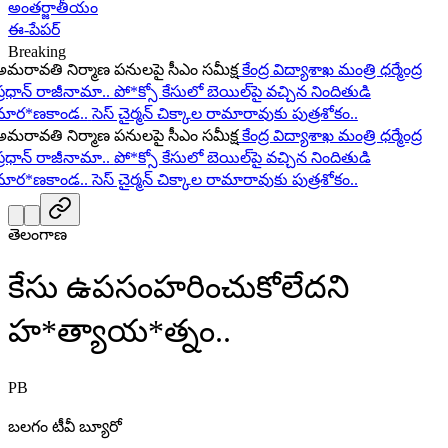
అంతర్జాతీయం
ఈ-పేపర్
Breaking
రావతి నిర్మాణ పనులపై సీఎం సమీక్ష
కేంద్ర విద్యాశాఖ మంత్రి ధర్మేంద్ర
ధాన్ రాజీనామా..
పో*క్సో కేసులో బెయిల్‌పై వచ్చిన నిందితుడి
ర*ణకాండ..
సెస్ చైర్మన్ చిక్కాల రామారావుకు పుత్రశోకం..
రావతి నిర్మాణ పనులపై సీఎం సమీక్ష
కేంద్ర విద్యాశాఖ మంత్రి ధర్మేంద్ర
ధాన్ రాజీనామా..
పో*క్సో కేసులో బెయిల్‌పై వచ్చిన నిందితుడి
ర*ణకాండ..
సెస్ చైర్మన్ చిక్కాల రామారావుకు పుత్రశోకం..
తెలంగాణ
కేసు ఉపసంహరించుకోలేదని
హ*త్యాయ*త్నం..
PB
బలగం టీవీ బ్యూరో