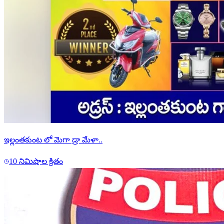
ఇల్లంతకుంట లో మెగా డ్రా మేళా..
10 నిమిషాల క్రితం