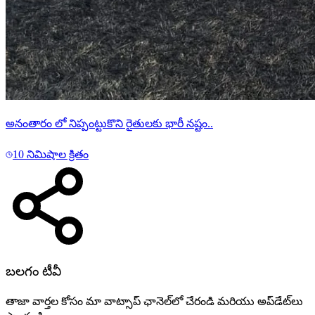
అనంతారం లో నిప్పంట్టుకొని రైతులకు భారీ నష్టం..
10 నిమిషాల క్రితం
బలగం టీవీ
తాజా వార్తల కోసం మా వాట్సాప్ ఛానెల్‌లో చేరండి మరియు అప్‌డేట్‌లు