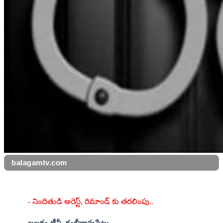
balagamtv.com
- నిందితుడి అరెస్ట్, రిమాండ్ కు తరలింపు..