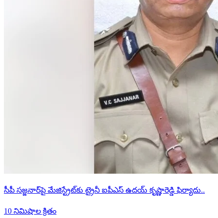
సీపీ సజ్జనార్‌పై మేజిస్ట్రేట్‌కు ట్రైనీ ఐపీఎస్ ఉదయ్ కృష్ణారెడ్డి ఫిర్యాదు..
10 నిమిషాల క్రితం