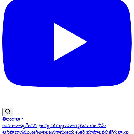
తెలంగాణ
ఆదిలాబాద్
కరీంనగర్
రాజన్న సిరిసిల్ల
కామారెడ్డి
కుమురం భీమ్
ఆసిఫాబాద్
ఖమ్మం
జగిత్యాల
జనగామ
జయశంకర్ భూపాలపల్లి
జోగులాంబ