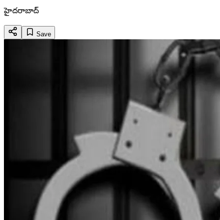
హైదరాబాద్
Save