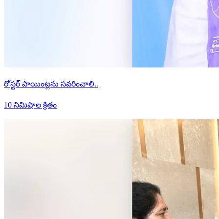
రోస్టర్ పాయింట్లను సవరించాలి..
10 నిమిషాల క్రితం