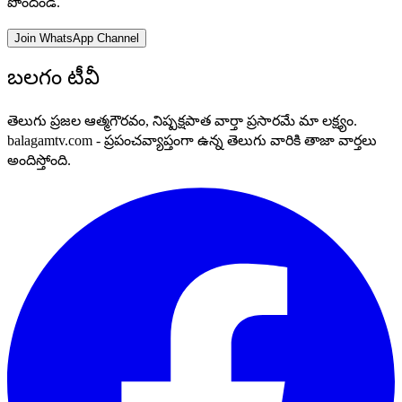
పొందండి.
Join WhatsApp Channel
బలగం టీవీ
తెలుగు ప్రజల ఆత్మగౌరవం, నిష్పక్షపాత వార్తా ప్రసారమే మా లక్ష్యం.
balagamtv.com - ప్రపంచవ్యాప్తంగా ఉన్న తెలుగు వారికి తాజా వార్తలు
అందిస్తోంది.