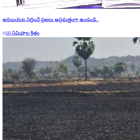
అరుబయట నిద్రించే ప్రజలు అప్రమత్తంగా ఉండండి..
10 నిమిషాల క్రితం