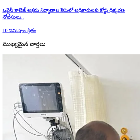
ఒవైసీ కాలేజ్ అక్రమ నిర్మాణాల కేసులో అధికారులకు కోర్టు ధిక్కరణ
నోటీసులు..
10 నిమిషాల క్రితం
ముఖ్యమైన వార్తలు