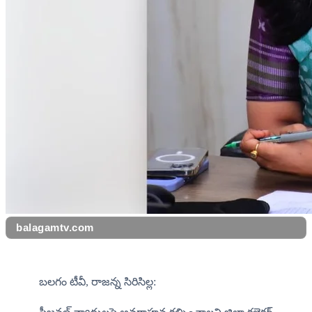
balagamtv.com
బలగం టీవీ, రాజన్న సిరిసిల్ల: