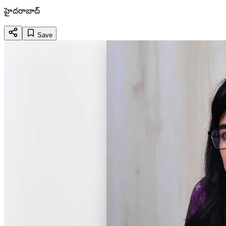
హైదరాబాద్
Save