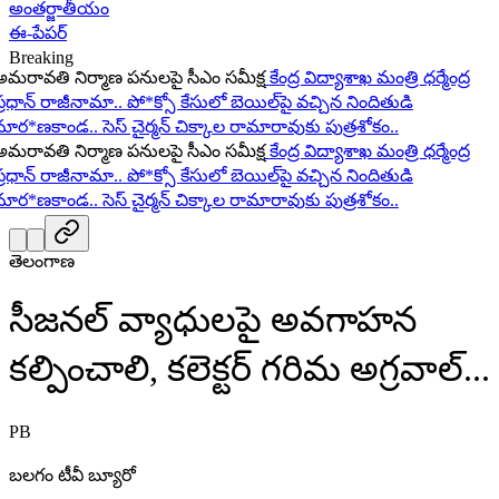
అంతర్జాతీయం
ఈ-పేపర్
Breaking
రావతి నిర్మాణ పనులపై సీఎం సమీక్ష
కేంద్ర విద్యాశాఖ మంత్రి ధర్మేంద్ర
ధాన్ రాజీనామా..
పో*క్సో కేసులో బెయిల్‌పై వచ్చిన నిందితుడి
ర*ణకాండ..
సెస్ చైర్మన్ చిక్కాల రామారావుకు పుత్రశోకం..
రావతి నిర్మాణ పనులపై సీఎం సమీక్ష
కేంద్ర విద్యాశాఖ మంత్రి ధర్మేంద్ర
ధాన్ రాజీనామా..
పో*క్సో కేసులో బెయిల్‌పై వచ్చిన నిందితుడి
ర*ణకాండ..
సెస్ చైర్మన్ చిక్కాల రామారావుకు పుత్రశోకం..
తెలంగాణ
సీజనల్ వ్యాధులపై అవగాహన
కల్పించాలి, కలెక్టర్ గరిమ అగ్రవాల్...
PB
బలగం టీవీ బ్యూరో