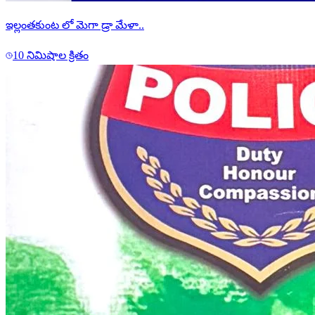
ఇల్లంతకుంట లో మెగా డ్రా మేళా..
10 నిమిషాల క్రితం