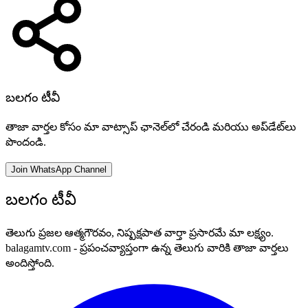
బలగం టీవీ
తాజా వార్తల కోసం మా వాట్సాప్ ఛానెల్‌లో చేరండి మరియు అప్‌డేట్‌లు
పొందండి.
Join WhatsApp Channel
బలగం టీవీ
తెలుగు ప్రజల ఆత్మగౌరవం, నిష్పక్షపాత వార్తా ప్రసారమే మా లక్ష్యం.
balagamtv.com - ప్రపంచవ్యాప్తంగా ఉన్న తెలుగు వారికి తాజా వార్తలు
అందిస్తోంది.