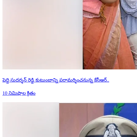
పెద్ది సుదర్శన్ రెడ్డి కుటుంబాన్ని పరామర్శించనున్న కేసీఆర్..
10 నిమిషాల క్రితం