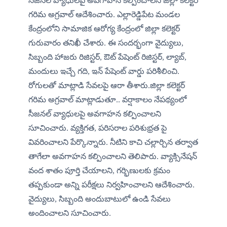
సీజనల్ వ్యాధులపై అవగాహన కల్పించాలని జిల్లా కలెక్టర్ 
గరిమ అగ్రవాల్ ఆదేశించారు. ఎల్లారెడ్డిపేట మండల 
కేంద్రంలోని సామాజిక ఆరోగ్య కేంద్రంలో జిల్లా కలెక్టర్ 
గురువారం తనిఖీ చేశారు. ఈ సందర్భంగా వైద్యులు, 
సిబ్బంది హాజరు రిజిస్టర్, ఔట్ పేషెంట్ రిజిస్టర్, ల్యాబ్, 
మందులు ఇచ్చే గది, ఇన్ పేషెంట్ వార్డు పరిశీలించి. 
రోగులతో మాట్లాడి సేవలపై ఆరా తీశారు.జిల్లా కలెక్టర్ 
గరిమ అగ్రవాల్ మాట్లాడుతూ.. వర్షాకాలం నేపథ్యంలో 
సీజనల్ వ్యాధులపై అవగాహన కల్పించాలని 
సూచించారు. వ్యక్తిగత, పరిసరాల పరిశుభ్రత పై 
వివరించాలని పేర్కొన్నారు. నీటిని కాచి చల్లార్చిన తర్వాత 
తాగేలా అవగాహన కల్పించాలని తెలిపారు. వ్యాక్సినేషన్ 
వంద శాతం పూర్తి చేయాలని, గర్భిణులకు క్రమం 
తప్పకుండా అన్ని పరీక్షలు నిర్వహించాలని ఆదేశించారు. 
వైద్యులు, సిబ్బంది అందుబాటులో ఉండి సేవలు 
అందించాలని సూచించారు.