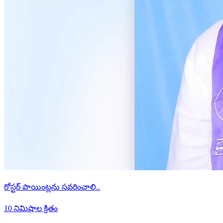
రోస్టర్ పాయింట్లను సవరించాలి..
10 నిమిషాల క్రితం