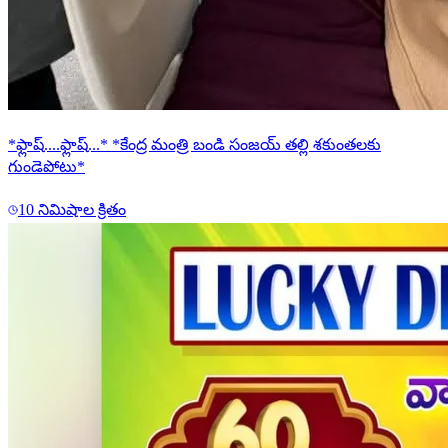
*ఫ్లాష్....ఫ్లాష్...* *కేంద్ర మంత్రి బండి సంజయ్ తల్లి శకుంతలకు
గుండెపోటు*
10 నిమిషాల క్రితం