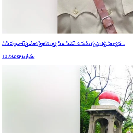
సీపీ సజ్జనార్‌పై మేజిస్ట్రేట్‌కు ట్రైనీ ఐపీఎస్ ఉదయ్ కృష్ణారెడ్డి ఫిర్యాదు..
10 నిమిషాల క్రితం