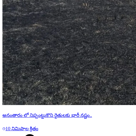
అనంతారం లో నిప్పంట్టుకొని రైతులకు భారీ నష్టం..
10 నిమిషాల క్రితం