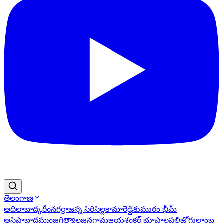
తెలంగాణ
ఆదిలాబాద్
కరీంనగర్
రాజన్న సిరిసిల్ల
కామారెడ్డి
కుమురం భీమ్
ఆసిఫాబాద్
ఖమ్మం
జగిత్యాల
జనగామ
జయశంకర్ భూపాలపల్లి
జోగులాంబ