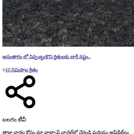
అనంతారం లో నిప్పంట్టుకొని రైతులకు భారీ నష్టం..
10 నిమిషాల క్రితం
బలగం టీవీ
తాజా వార్తల కోసం మా వాట్సాప్ ఛానెల్‌లో చేరండి మరియు అప్‌డేట్‌లు