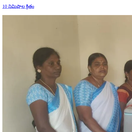
10 నిమిషాల క్రితం