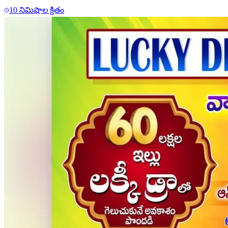
10 నిమిషాల క్రితం