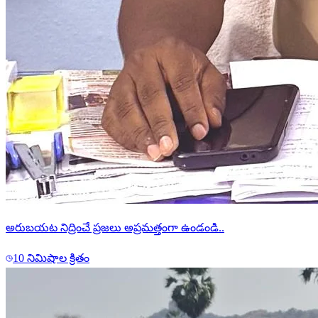
అరుబయట నిద్రించే ప్రజలు అప్రమత్తంగా ఉండండి..
10 నిమిషాల క్రితం