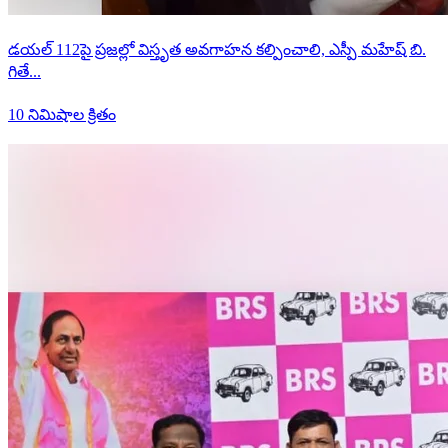
డయల్ 112పై ప్రజల్లో విస్తృత అవగాహన కల్పించాలి, ఎస్పీ మహేష్ బి.
గితే...
10 నిమిషాల క్రితం