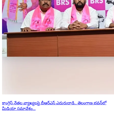
కాంగ్రెస్ నేతల వ్యాఖ్యలపై బీఆర్ఎస్ ఎదురుదాడి.. తెలంగాణ భవన్‌లో
మీడియా సమావేశం...