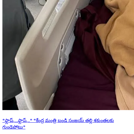
*ఫ్లాష్....ఫ్లాష్...* *కేంద్ర మంత్రి బండి సంజయ్ తల్లి శకుంతలకు
గుండెపోటు*