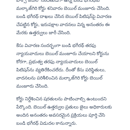
పోక్సో కేసులో నిందితుడిగా ఉన్న బండి భగీరథ్‌కు 
మల్కాజ్‌గిరి కోర్టు శనివారం బెయిల్ మంజూరు చేసింది. 
బండి భగీరథ్ దాఖలు చేసిన బెయిల్ పిటిషన్‌పై విచారణ 
చేపట్టిన కోర్టు, ఇరుపక్షాల వాదనలు విన్న అనంతరం ఈ 
మేరకు ఉత్తర్వులు జారీ చేసింది.
కేసు విచారణ సందర్భంగా బండి భగీరథ్ తరఫు 
న్యాయవాదులు బెయిల్ మంజూరు చేయాలని కోర్టును 
కోరగా, ప్రభుత్వ తరఫు న్యాయవాదులు బెయిల్ 
పిటిషన్‌ను వ్యతిరేకించలేదు. దీంతో కేసు పరిస్థితులు, 
వాదనలను పరిశీలించిన మల్కాజ్‌గిరి కోర్టు బెయిల్ 
మంజూరు చేసింది.
కోర్టు నిర్దేశించిన షరతులను పాటించాల్సి ఉంటుందని 
పేర్కొంది. బెయిల్ ఉత్తర్వుల ప్రతులు జైలు అధికారులకు 
అందిన అనంతరం అవసరమైన ప్రక్రియలు పూర్తి చేసి 
బండి భగీరథ్ విడుదల కానున్నారు.