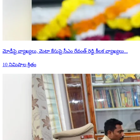
మోడీపై వ్యాఖ్యలు, మెటా కేసుపై సీఎం రేవంత్ రెడ్డి కీలక వ్యాఖ్యలు...
10 నిమిషాల క్రితం