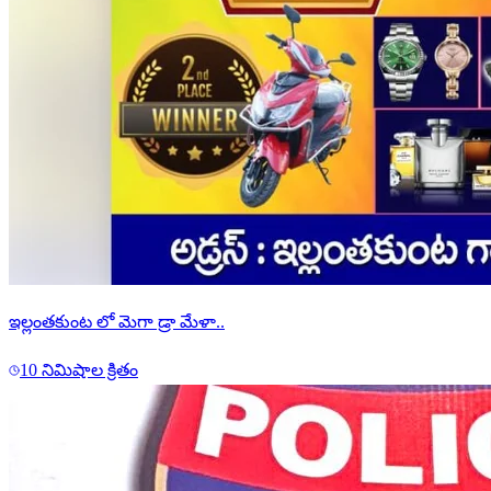
ఇల్లంతకుంట లో మెగా డ్రా మేళా..
10 నిమిషాల క్రితం