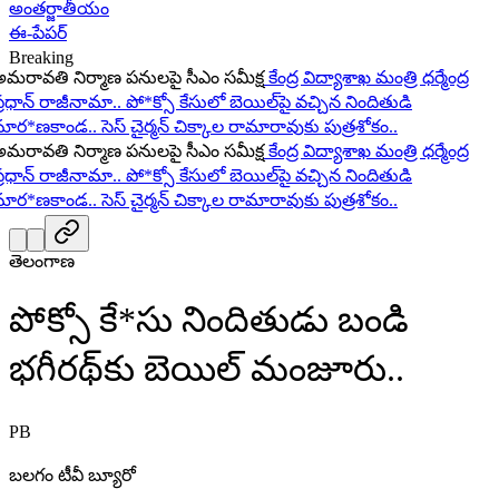
అంతర్జాతీయం
ఈ-పేపర్
Breaking
ావతి నిర్మాణ పనులపై సీఎం సమీక్ష
కేంద్ర విద్యాశాఖ మంత్రి ధర్మేంద్ర
ధాన్ రాజీనామా..
పో*క్సో కేసులో బెయిల్‌పై వచ్చిన నిందితుడి
ర*ణకాండ..
సెస్ చైర్మన్ చిక్కాల రామారావుకు పుత్రశోకం..
ావతి నిర్మాణ పనులపై సీఎం సమీక్ష
కేంద్ర విద్యాశాఖ మంత్రి ధర్మేంద్ర
ధాన్ రాజీనామా..
పో*క్సో కేసులో బెయిల్‌పై వచ్చిన నిందితుడి
ర*ణకాండ..
సెస్ చైర్మన్ చిక్కాల రామారావుకు పుత్రశోకం..
తెలంగాణ
పోక్సో కే*సు నిందితుడు బండి
భగీరథ్‌కు బెయిల్ మంజూరు..
PB
బలగం టీవీ బ్యూరో