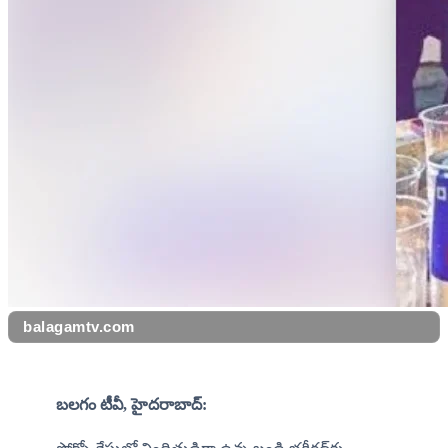
balagamtv.com
బలగం టీవీ, హైదరాబాద్: