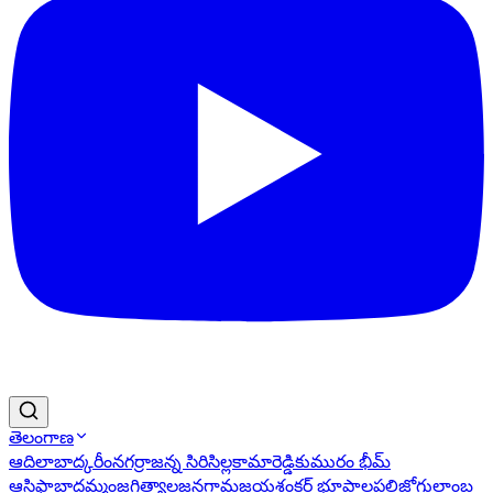
తెలంగాణ
ఆదిలాబాద్
కరీంనగర్
రాజన్న సిరిసిల్ల
కామారెడ్డి
కుమురం భీమ్
ఆసిఫాబాద్
ఖమ్మం
జగిత్యాల
జనగామ
జయశంకర్ భూపాలపల్లి
జోగులాంబ