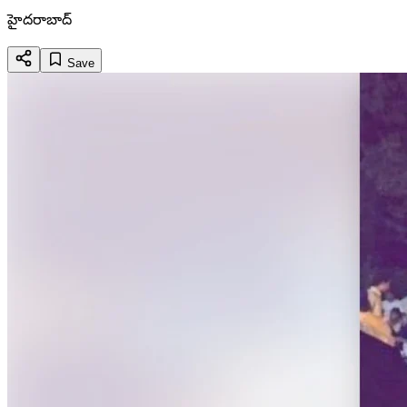
హైదరాబాద్
Save