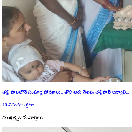
తల్లి పాలలోనే సంపూర్ణ పోషకాలు.. తొలి ఆరు నెలలు తల్లిపాలే ఇవ్వాలి...
10 నిమిషాల క్రితం
ముఖ్యమైన వార్తలు