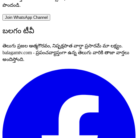
పొందండి.
Join WhatsApp Channel
బలగం టీవీ
తెలుగు ప్రజల ఆత్మగౌరవం, నిష్పక్షపాత వార్తా ప్రసారమే మా లక్ష్యం.
balagamtv.com - ప్రపంచవ్యాప్తంగా ఉన్న తెలుగు వారికి తాజా వార్తలు
అందిస్తోంది.