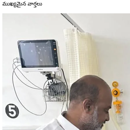
ముఖ్యమైన వార్తలు