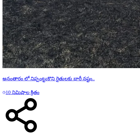
అనంతారం లో నిప్పంట్టుకొని రైతులకు భారీ నష్టం..
10 నిమిషాల క్రితం