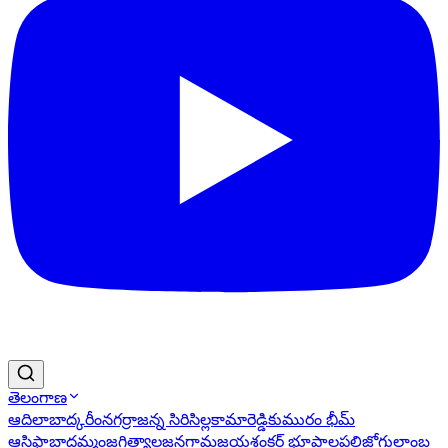
తెలంగాణ
ఆదిలాబాద్
కరీంనగర్
రాజన్న సిరిసిల్ల
కామారెడ్డి
కుమురం భీమ్
ఆసిఫాబాద్
ఖమ్మం
జగిత్యాల
జనగామ
జయశంకర్ భూపాలపల్లి
జోగులాంబ