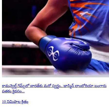
కామన్వెల్త్ గేమ్స్‌లో భారత్‌కు మరో స్వర్ణం.. జాస్మిన్ లాంబోరియా బంగారు
పతకం కైవసం...
10 నిమిషాల క్రితం