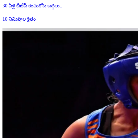
30 ఏళ్ల బీజేపీ కంచుకోట బద్దలు..
10 నిమిషాల క్రితం