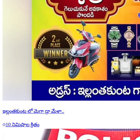
ఇల్లంతకుంట లో మెగా డ్రా మేళా..
10 నిమిషాల క్రితం