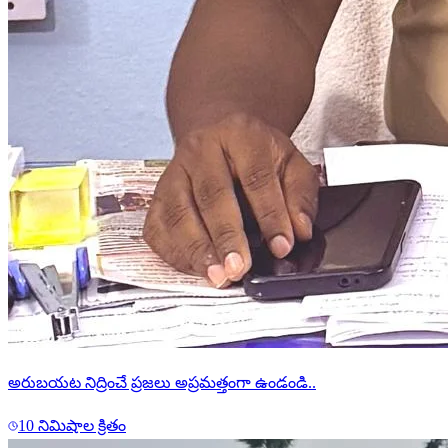
అరుబయట నిద్రించే ప్రజలు అప్రమత్తంగా ఉండండి..
10 నిమిషాల క్రితం