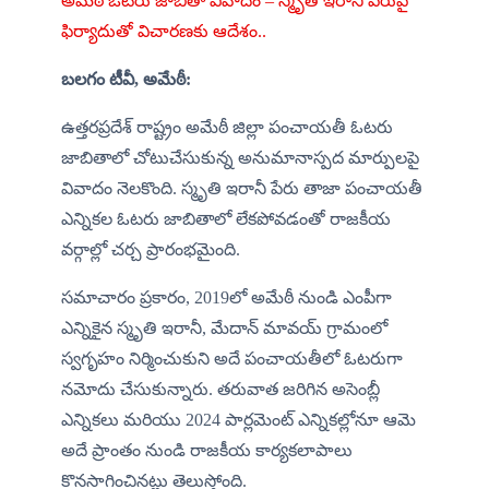
అమేఠీ ఓటరు జాబితా వివాదం – స్మృతి ఇరానీ పేరుపై 
ఫిర్యాదుతో విచారణకు ఆదేశం..
బలగం టీవీ, అమేఠీ:
ఉత్తరప్రదేశ్ రాష్ట్రం అమేఠీ జిల్లా పంచాయతీ ఓటరు 
జాబితాలో చోటుచేసుకున్న అనుమానాస్పద మార్పులపై 
వివాదం నెలకొంది. స్మృతి ఇరానీ పేరు తాజా పంచాయతీ 
ఎన్నికల ఓటరు జాబితాలో లేకపోవడంతో రాజకీయ 
వర్గాల్లో చర్చ ప్రారంభమైంది.
సమాచారం ప్రకారం, 2019లో అమేఠీ నుండి ఎంపీగా 
ఎన్నికైన స్మృతి ఇరానీ, మేదాన్ మావయ్ గ్రామంలో 
స్వగృహం నిర్మించుకుని అదే పంచాయతీలో ఓటరుగా 
నమోదు చేసుకున్నారు. తరువాత జరిగిన అసెంబ్లీ 
ఎన్నికలు మరియు 2024 పార్లమెంట్ ఎన్నికల్లోనూ ఆమె 
అదే ప్రాంతం నుండి రాజకీయ కార్యకలాపాలు 
కొనసాగించినట్లు తెలుస్తోంది.