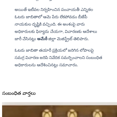
అయితే ఇటీవల నిర్వహించిన పంచాయతీ ఎన్నికల 
ఓటరు జాబితాలో ఆమె పేరు లేకపోవడం బీజేపీ 
నాయకుల దృష్టికి వచ్చింది. ఈ అంశంపై వారు 
అధికారులకు ఫిర్యాదు చేయగా, విచారణకు ఆదేశాలు 
జారీ చేసినట్లు 
అమేఠీ
 జిల్లా మెజిస్ట్రేట్ తెలిపారు.
ఓటరు జాబితా తయారీ ప్రక్రియలో జరిగిన లోపాలపై 
సమగ్ర విచారణ జరిపి నివేదిక సమర్పించాలని సంబంధిత 
అధికారులను ఆదేశించినట్లు సమాచారం.
సంబంధిత వార్తలు