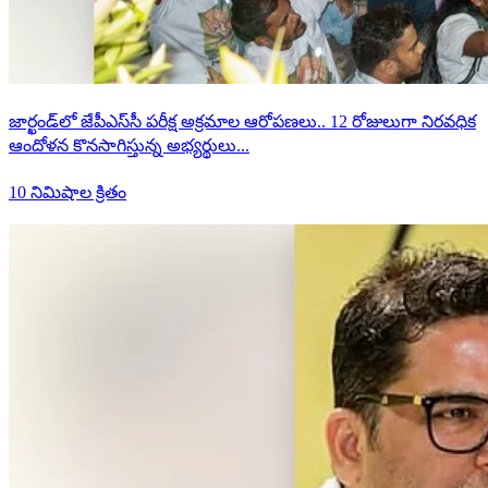
జార్ఖండ్‌లో జేపీఎస్‌సీ పరీక్ష అక్రమాల ఆరోపణలు.. 12 రోజులుగా నిరవధిక
ఆందోళన కొనసాగిస్తున్న అభ్యర్థులు...
10 నిమిషాల క్రితం