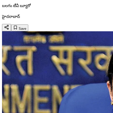
బలగం టీవీ బ్యూరో
హైదరాబాద్
Save