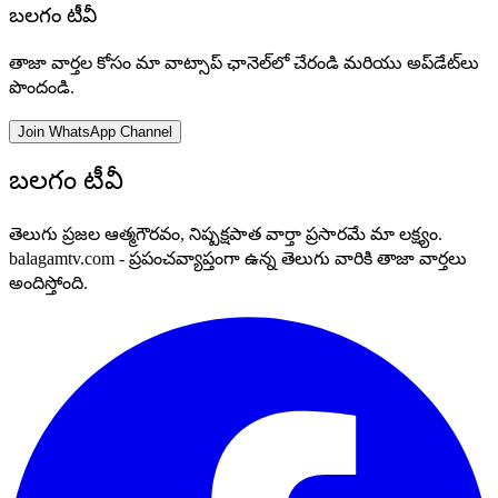
బలగం టీవీ
తాజా వార్తల కోసం మా వాట్సాప్ ఛానెల్‌లో చేరండి మరియు అప్‌డేట్‌లు
పొందండి.
Join WhatsApp Channel
బలగం టీవీ
తెలుగు ప్రజల ఆత్మగౌరవం, నిష్పక్షపాత వార్తా ప్రసారమే మా లక్ష్యం.
balagamtv.com - ప్రపంచవ్యాప్తంగా ఉన్న తెలుగు వారికి తాజా వార్తలు
అందిస్తోంది.