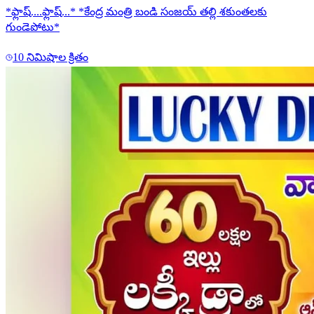
*ఫ్లాష్....ఫ్లాష్...* *కేంద్ర మంత్రి బండి సంజయ్ తల్లి శకుంతలకు
గుండెపోటు*
10 నిమిషాల క్రితం