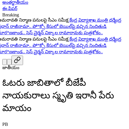
అంతర్జాతీయం
ఈ-పేపర్
Breaking
రావతి నిర్మాణ పనులపై సీఎం సమీక్ష
కేంద్ర విద్యాశాఖ మంత్రి ధర్మేంద్ర
ధాన్ రాజీనామా..
పో*క్సో కేసులో బెయిల్‌పై వచ్చిన నిందితుడి
ర*ణకాండ..
సెస్ చైర్మన్ చిక్కాల రామారావుకు పుత్రశోకం..
రావతి నిర్మాణ పనులపై సీఎం సమీక్ష
కేంద్ర విద్యాశాఖ మంత్రి ధర్మేంద్ర
ధాన్ రాజీనామా..
పో*క్సో కేసులో బెయిల్‌పై వచ్చిన నిందితుడి
ర*ణకాండ..
సెస్ చైర్మన్ చిక్కాల రామారావుకు పుత్రశోకం..
జాతీయం
ఓటరు జాబితాలో బీజేపీ
నాయకురాలు స్మృతి ఇరానీ పేరు
మాయం
PB