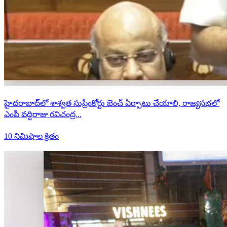
హైదరాబాద్‌లో శాశ్వత సుప్రీంకోర్టు బెంచ్ ఏర్పాటు చేయాలి, రాజ్యసభలో
ఎంపీ వద్దిరాజు రవిచంద్ర...
10 నిమిషాల క్రితం