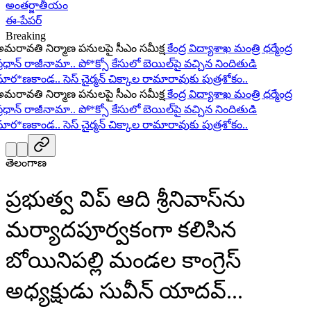
అంతర్జాతీయం
ఈ-పేపర్
Breaking
ావతి నిర్మాణ పనులపై సీఎం సమీక్ష
కేంద్ర విద్యాశాఖ మంత్రి ధర్మేంద్ర
ధాన్ రాజీనామా..
పో*క్సో కేసులో బెయిల్‌పై వచ్చిన నిందితుడి
ర*ణకాండ..
సెస్ చైర్మన్ చిక్కాల రామారావుకు పుత్రశోకం..
ావతి నిర్మాణ పనులపై సీఎం సమీక్ష
కేంద్ర విద్యాశాఖ మంత్రి ధర్మేంద్ర
ధాన్ రాజీనామా..
పో*క్సో కేసులో బెయిల్‌పై వచ్చిన నిందితుడి
ర*ణకాండ..
సెస్ చైర్మన్ చిక్కాల రామారావుకు పుత్రశోకం..
తెలంగాణ
ప్రభుత్వ విప్ ఆది శ్రీనివాస్‌ను
మర్యాదపూర్వకంగా కలిసిన
బోయినిపల్లి మండల కాంగ్రెస్
అధ్యక్షుడు సువీన్ యాదవ్...