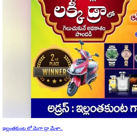
ఇల్లంతకుంట లో మెగా డ్రా మేళా..