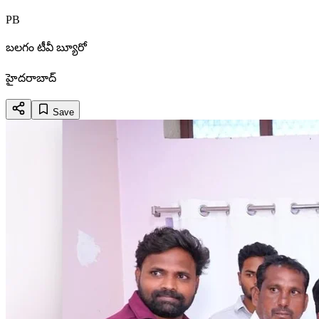
PB
బలగం టీవీ బ్యూరో
హైదరాబాద్
Save