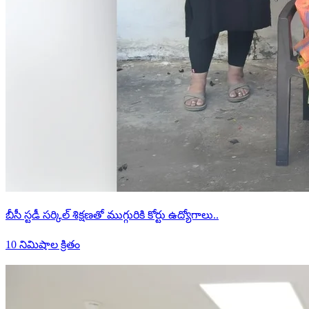
బీసీ స్టడీ సర్కిల్ శిక్షణతో ముగ్గురికి కోర్టు ఉద్యోగాలు..
10 నిమిషాల క్రితం