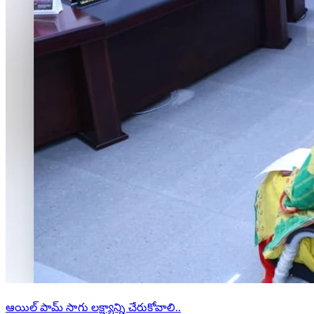
ఆయిల్ పామ్ సాగు లక్ష్యాన్ని చేరుకోవాలి..