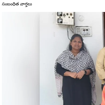
సంబంధిత వార్తలు