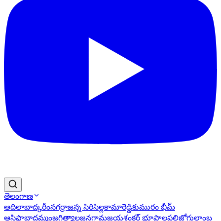
తెలంగాణ
ఆదిలాబాద్
కరీంనగర్
రాజన్న సిరిసిల్ల
కామారెడ్డి
కుమురం భీమ్
ఆసిఫాబాద్
ఖమ్మం
జగిత్యాల
జనగామ
జయశంకర్ భూపాలపల్లి
జోగులాంబ