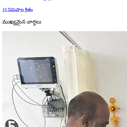
10 నిమిషాల క్రితం
ముఖ్యమైన వార్తలు