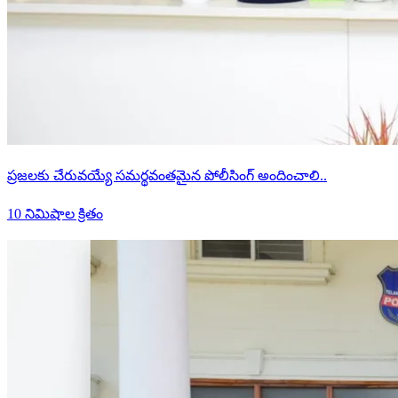
ప్రజలకు చేరువయ్యే సమర్థవంతమైన పోలీసింగ్ అందించాలి..
10 నిమిషాల క్రితం