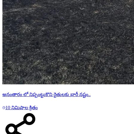
అనంతారం లో నిప్పంట్టుకొని రైతులకు భారీ నష్టం..
10 నిమిషాల క్రితం