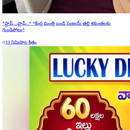
*ఫ్లాష్....ఫ్లాష్...* *కేంద్ర మంత్రి బండి సంజయ్ తల్లి శకుంతలకు
గుండెపోటు*
10 నిమిషాల క్రితం