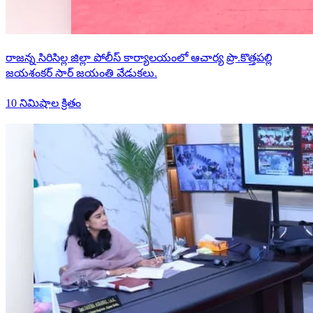
రాజన్న సిరిసిల్ల జిల్లా పోలీస్ కార్యాలయంలో ఆచార్య ప్రొ.కొత్తపల్లి
జయశంకర్ సార్ జయంతి వేడుకలు.
10 నిమిషాల క్రితం