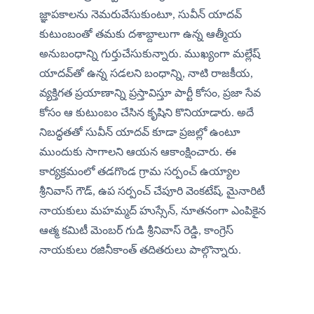
జ్ఞాపకాలను నెమరువేసుకుంటూ, సువీన్ యాదవ్ 
కుటుంబంతో తమకు దశాబ్దాలుగా ఉన్న ఆత్మీయ 
అనుబంధాన్ని గుర్తుచేసుకున్నారు. ముఖ్యంగా మల్లేష్ 
యాదవ్‌తో ఉన్న సడలని బంధాన్ని, నాటి రాజకీయ, 
వ్యక్తిగత ప్రయాణాన్ని ప్రస్తావిస్తూ పార్టీ కోసం, ప్రజా సేవ 
కోసం ఆ కుటుంబం చేసిన కృషిని కొనియాడారు. అదే 
నిబద్ధతతో సువీన్ యాదవ్ కూడా ప్రజల్లో ఉంటూ 
ముందుకు సాగాలని ఆయన ఆకాంక్షించారు. ఈ 
కార్యక్రమంలో తడగొండ గ్రామ సర్పంచ్ ఉయ్యాల 
శ్రీనివాస్ గౌడ్, ఉప సర్పంచ్ చేపూరి వెంకటేష్, మైనారిటీ 
నాయకులు మహమ్మద్ హుస్సేన్, నూతనంగా ఎంపికైన 
ఆత్మ కమిటీ మెంబర్ గుడి శ్రీనివాస్ రెడ్డి, కాంగ్రెస్ 
నాయకులు రజినీకాంత్ తదితరులు పాల్గొన్నారు.