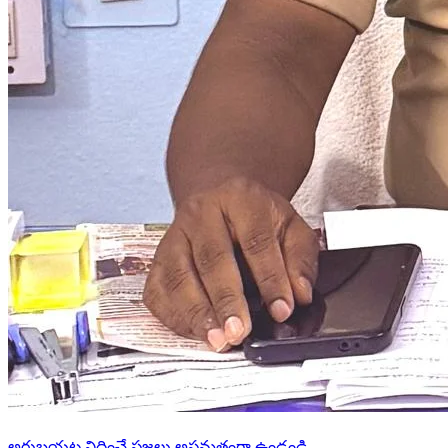
అరుబయట నిద్రించే ప్రజలు అప్రమత్తంగా ఉండండి..