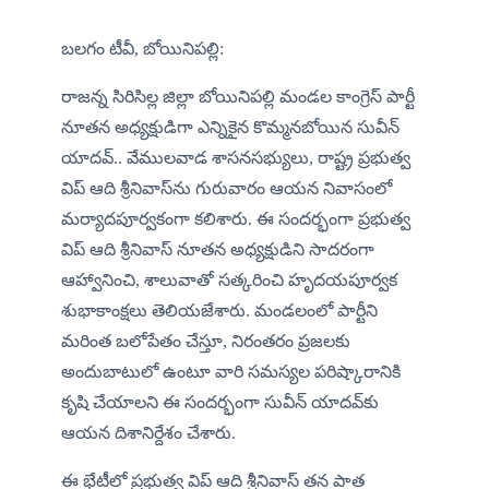
బలగం టీవీ, 
బోయినిపల్లి
:
రాజన్న సిరిసిల్ల జిల్లా బోయినిపల్లి మండల కాంగ్రెస్ పార్టీ 
నూతన అధ్యక్షుడిగా ఎన్నికైన కొమ్మనబోయిన సువీన్ 
యాదవ్.. వేములవాడ శాసనసభ్యులు, రాష్ట్ర ప్రభుత్వ 
విప్ ఆది శ్రీనివాస్‌ను గురువారం ఆయన నివాసంలో 
మర్యాదపూర్వకంగా కలిశారు. ఈ సందర్భంగా ప్రభుత్వ 
విప్ ఆది శ్రీనివాస్ నూతన అధ్యక్షుడిని సాదరంగా 
ఆహ్వానించి, శాలువాతో సత్కరించి హృదయపూర్వక 
శుభాకాంక్షలు తెలియజేశారు. మండలంలో పార్టీని 
మరింత బలోపేతం చేస్తూ, నిరంతరం ప్రజలకు 
అందుబాటులో ఉంటూ వారి సమస్యల పరిష్కారానికి 
కృషి చేయాలని ఈ సందర్భంగా సువీన్ యాదవ్‌కు 
ఆయన దిశానిర్దేశం చేశారు.
ఈ భేటీలో ప్రభుత్వ విప్ ఆది శ్రీనివాస్ తన పాత 