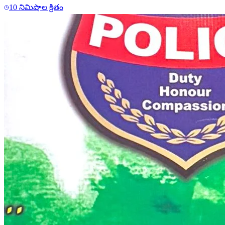
10 నిమిషాల క్రితం