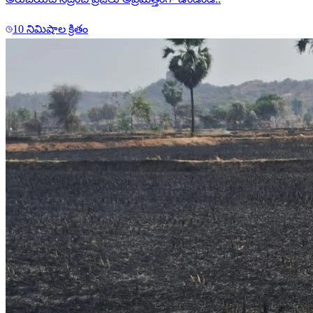
10 నిమిషాల క్రితం