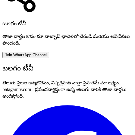
బలగం టీవీ
తాజా వార్తల కోసం మా వాట్సాప్ ఛానెల్‌లో చేరండి మరియు అప్‌డేట్‌లు
పొందండి.
Join WhatsApp Channel
బలగం టీవీ
తెలుగు ప్రజల ఆత్మగౌరవం, నిష్పక్షపాత వార్తా ప్రసారమే మా లక్ష్యం.
balagamtv.com - ప్రపంచవ్యాప్తంగా ఉన్న తెలుగు వారికి తాజా వార్తలు
అందిస్తోంది.