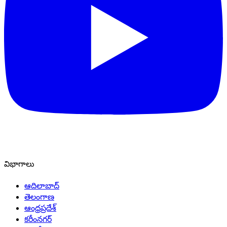
విభాగాలు
ఆదిలాబాద్
తెలంగాణ
ఆంధ్రప్రదేశ్
కరీంనగర్