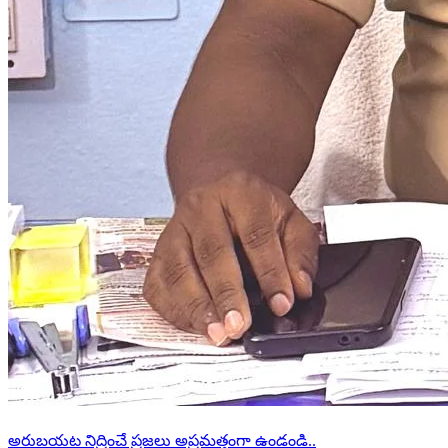
అరుబయట నిద్రించే ప్రజలు అప్రమత్తంగా ఉండండి..