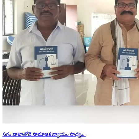
సగం వాటాతోనే సామాజిక న్యాయం సాధ్యం..