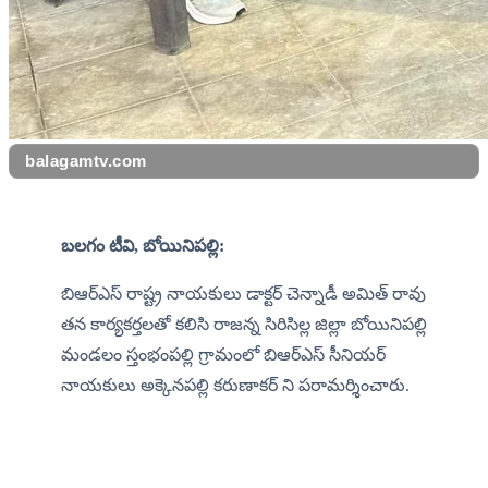
balagamtv.com
బలగం టీవి, బోయినిపల్లి:
బిఆర్ఎస్ రాష్ట్ర నాయకులు డాక్టర్ చెన్నాడీ అమిత్ రావు 
తన కార్యకర్తలతో కలిసి రాజన్న సిరిసిల్ల జిల్లా బోయినిపల్లి 
మండలం స్తంభంపల్లి గ్రామంలో బిఆర్ఎస్ సీనియర్ 
నాయకులు అక్కెనపల్లి కరుణాకర్ ని పరామర్శించారు.