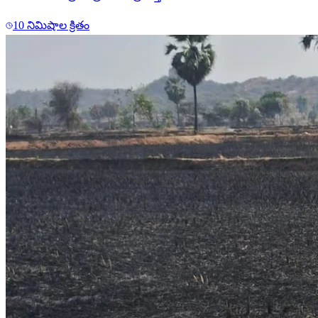
10 నిమిషాల క్రితం