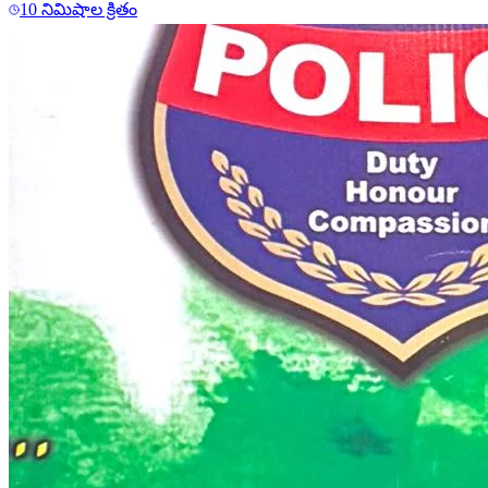
10 నిమిషాల క్రితం