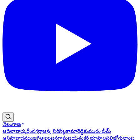
తెలంగాణ
ఆదిలాబాద్
కరీంనగర్
రాజన్న సిరిసిల్ల
కామారెడ్డి
కుమురం భీమ్
ఆసిఫాబాద్
ఖమ్మం
జగిత్యాల
జనగామ
జయశంకర్ భూపాలపల్లి
జోగులాంబ