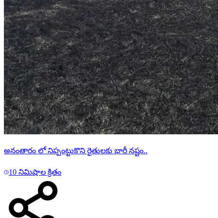
అనంతారం లో నిప్పంట్టుకొని రైతులకు భారీ నష్టం..
10 నిమిషాల క్రితం