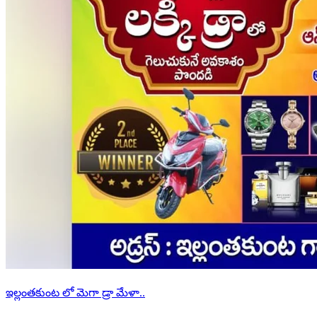
ఇల్లంతకుంట లో మెగా డ్రా మేళా..