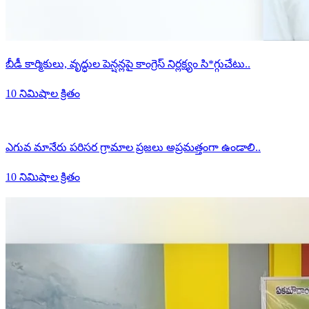
బీడీ కార్మికులు, వృద్ధుల పెన్షన్లపై కాంగ్రెస్ నిర్లక్ష్యం సి*గ్గుచేటు..
10 నిమిషాల క్రితం
ఎగువ మానేరు పరిసర గ్రామాల ప్రజలు అప్రమత్తంగా ఉండాలి..
10 నిమిషాల క్రితం