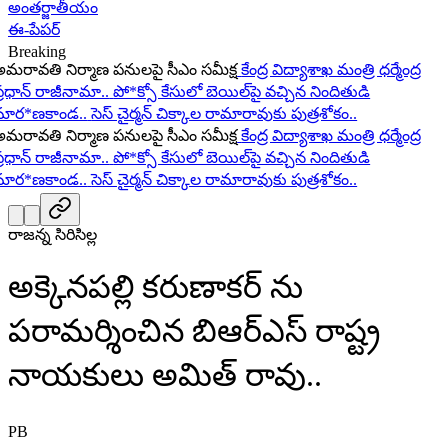
అంతర్జాతీయం
ఈ-పేపర్
Breaking
ావతి నిర్మాణ పనులపై సీఎం సమీక్ష
కేంద్ర విద్యాశాఖ మంత్రి ధర్మేంద్ర
ధాన్ రాజీనామా..
పో*క్సో కేసులో బెయిల్‌పై వచ్చిన నిందితుడి
ర*ణకాండ..
సెస్ చైర్మన్ చిక్కాల రామారావుకు పుత్రశోకం..
ావతి నిర్మాణ పనులపై సీఎం సమీక్ష
కేంద్ర విద్యాశాఖ మంత్రి ధర్మేంద్ర
ధాన్ రాజీనామా..
పో*క్సో కేసులో బెయిల్‌పై వచ్చిన నిందితుడి
ర*ణకాండ..
సెస్ చైర్మన్ చిక్కాల రామారావుకు పుత్రశోకం..
రాజన్న సిరిసిల్ల
అక్కెనపల్లి కరుణాకర్ ను
పరామర్శించిన బిఆర్ఎస్ రాష్ట్ర
నాయకులు అమిత్ రావు..
PB