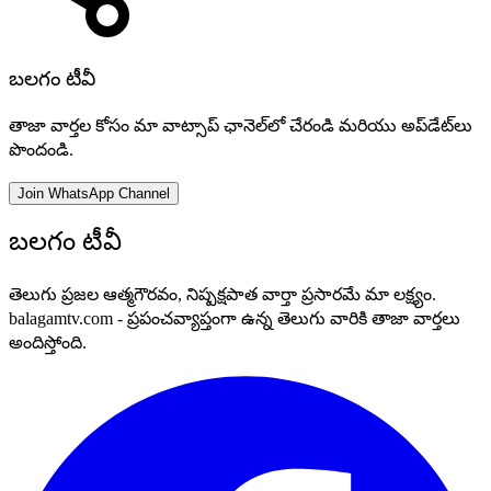
బలగం టీవీ
తాజా వార్తల కోసం మా వాట్సాప్ ఛానెల్‌లో చేరండి మరియు అప్‌డేట్‌లు
పొందండి.
Join WhatsApp Channel
బలగం టీవీ
తెలుగు ప్రజల ఆత్మగౌరవం, నిష్పక్షపాత వార్తా ప్రసారమే మా లక్ష్యం.
balagamtv.com - ప్రపంచవ్యాప్తంగా ఉన్న తెలుగు వారికి తాజా వార్తలు
అందిస్తోంది.