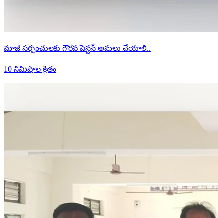
మాజీ సర్పంచులకు గౌరవ పెన్షన్ అమలు చేయాలి..
10 నిమిషాల క్రితం