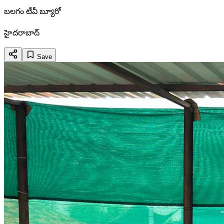
బలగం టీవీ బ్యూరో
హైదరాబాద్
Save