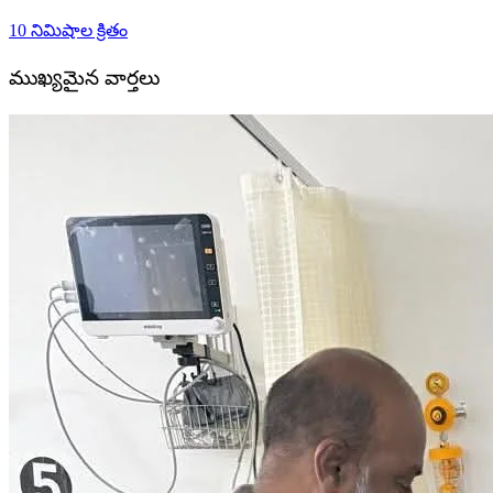
10 నిమిషాల క్రితం
ముఖ్యమైన వార్తలు