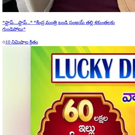
*ఫ్లాష్....ఫ్లాష్...* *కేంద్ర మంత్రి బండి సంజయ్ తల్లి శకుంతలకు
గుండెపోటు*
10 నిమిషాల క్రితం