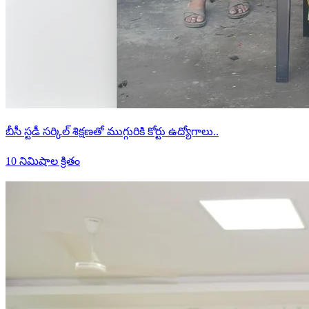
బీసీ స్టడీ సర్కిల్ శిక్షణతో ముగ్గురికి కోర్టు ఉద్యోగాలు..
10 నిమిషాల క్రితం