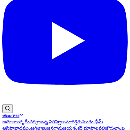
తెలంగాణ
ఆదిలాబాద్
కరీంనగర్
రాజన్న సిరిసిల్ల
కామారెడ్డి
కుమురం భీమ్
ఆసిఫాబాద్
ఖమ్మం
జగిత్యాల
జనగామ
జయశంకర్ భూపాలపల్లి
జోగులాంబ