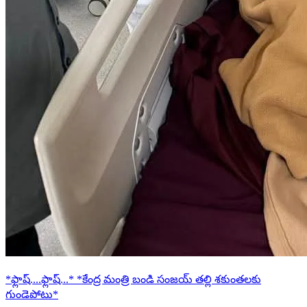
*ఫ్లాష్....ఫ్లాష్...* *కేంద్ర మంత్రి బండి సంజయ్ తల్లి శకుంతలకు
గుండెపోటు*