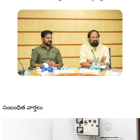
సంబంధిత వార్తలు