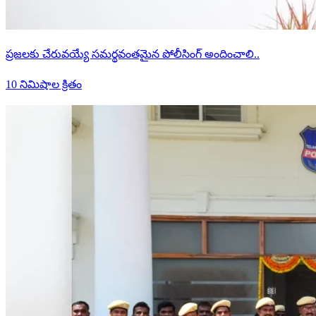
ప్రజలకు చేరువయ్యే సమర్థవంతమైన పోలీసింగ్ అందించాలి..
10 నిమిషాల క్రితం