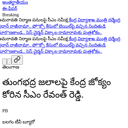
అంతర్జాతీయం
ఈ-పేపర్
Breaking
ావతి నిర్మాణ పనులపై సీఎం సమీక్ష
కేంద్ర విద్యాశాఖ మంత్రి ధర్మేంద్ర
ధాన్ రాజీనామా..
పో*క్సో కేసులో బెయిల్‌పై వచ్చిన నిందితుడి
ర*ణకాండ..
సెస్ చైర్మన్ చిక్కాల రామారావుకు పుత్రశోకం..
ావతి నిర్మాణ పనులపై సీఎం సమీక్ష
కేంద్ర విద్యాశాఖ మంత్రి ధర్మేంద్ర
ధాన్ రాజీనామా..
పో*క్సో కేసులో బెయిల్‌పై వచ్చిన నిందితుడి
ర*ణకాండ..
సెస్ చైర్మన్ చిక్కాల రామారావుకు పుత్రశోకం..
తెలంగాణ
తుంగభద్ర జలాలపై కేంద్ర జోక్యం
కోరిన సీఎం రేవంత్ రెడ్డి.
PB
బలగం టీవీ బ్యూరో