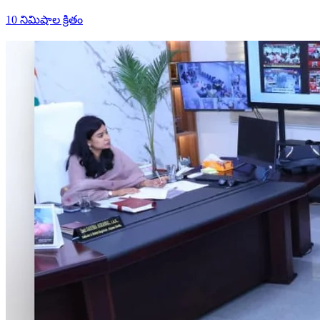
10 నిమిషాల క్రితం