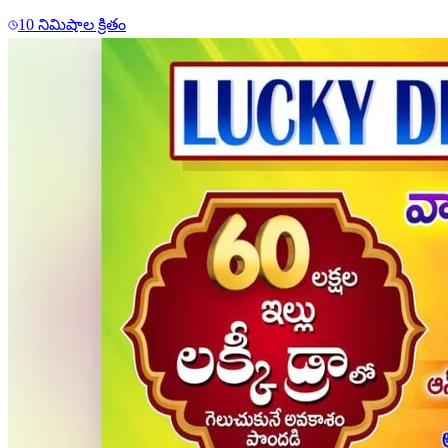
10 నిమిషాల క్రితం