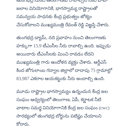
తుంగభద్ర నుంచి తెలంగాణకు రావాల్సిన నికర వాటా 
జలాల వినియోగానికి, భాగస్వామ్య రాష్ట్రాలతో 
సమన్వయ సాధనకు కేంద్ర ప్రభుత్వం జోక్యం 
చేసుకోవాలని ముఖ్యమంత్రి రేవంత్ రెడ్డి విజ్ఞప్తి చేశారు. 
తుంగభద్ర డ్యామ్, నది ప్రవాహం నుంచి తెలంగాణకు 
హక్కుగా 15.9 టీఎంసీల నీరు రావాల్సి ఉంది. ఇప్పుడు 
అయిదారు టీఎంసీలకు మించి రావడం లేదని 
ముఖ్యమంత్రి గారు ఆందోళన వ్యక్తం చేశారు. ఆర్డీఎస్‌ 
కింద జోగులాంబ గద్వాల జిల్లాలో దాదాపు 75 గ్రామాల్లో 
83,987 ఎకరాల ఆయకట్టుకు నీరు అందాల్సి ఉంది.
మూడు రాష్ట్రాల భాగస్వామ్యం ఉన్నందున కేంద్ర జల 
సంఘం ఆధ్వర్యంలో తెలంగాణ, ఏపీ, కర్ణాటక నీటి 
వాటాల సమర్థ వినియోగానికి కేంద్ర జల సంఘం (cwc) 
సారథ్యంలో తుంగభద్ర బోర్డును పటిష్టం చేయాలని 
కోరారు.