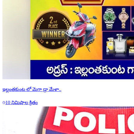
ఇల్లంతకుంట లో మెగా డ్రా మేళా..
10 నిమిషాల క్రితం