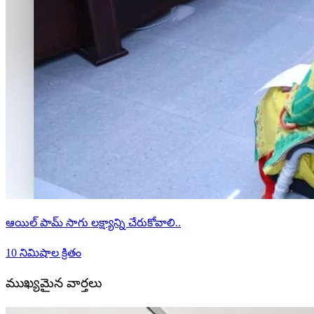
ఆయిల్ పామ్ సాగు లక్ష్యాన్ని చేరుకోవాలి..
10 నిమిషాల క్రితం
ముఖ్యమైన వార్తలు