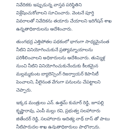
నివేదికకు ఇప్పుడున్న వాస్తవ పరిస్థితిని 
విశ్లేషించుకోవాలని సూచించారు. వెంటనే పూర్తి 
వివరాలతో నివేదికను తయారు చేయాలని ఇరిగేషన్ శాఖ 
ఉన్నతాధికారులను ఆదేశించారు.
తుంగభద్ర ఎత్తిపోతల పథకంలో భాగంగా సాధ్యమైనంత 
నీటిని వినియోగించుకునే ప్రత్యామ్నాయాలను 
పరిశీలించాలని అధికారులను ఆదేశించారు. తుమ్మిళ్ల 
నుంచి నీటిని వినియోగించుకునేందుకు కీలకమైన 
మల్లమ్మకుంట బ్యాలెన్సింగ్ రిజర్వాయర్ కెపాసిటీ 
పెంచాలని, వీలైనంత వేగంగా పనులను చేపట్టాలని 
చెప్పారు.
ఇక్కడ మంత్రులు ఎన్. ఉత్తమ్ కుమార్ రెడ్డి, జూపల్లి 
కృష్ణారావు, ఎంపీ మల్లు రవి, ప్రభుత్వ సలహాదారు 
జితేందర్ రెడ్డి, సలహాదారు ఆదిత్య నాథ్ దాస్ తో పాటు 
నీటిపారుదల శాఖ ఉన్నతాధికారులు పాల్గొన్నారు.