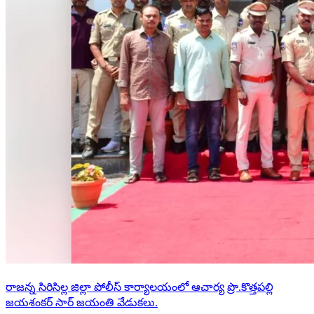
రాజన్న సిరిసిల్ల జిల్లా పోలీస్ కార్యాలయంలో ఆచార్య ప్రొ.కొత్తపల్లి
జయశంకర్ సార్ జయంతి వేడుకలు.