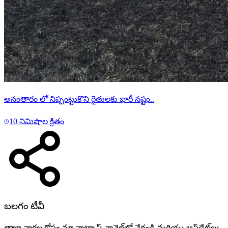
అనంతారం లో నిప్పంట్టుకొని రైతులకు భారీ నష్టం..
10 నిమిషాల క్రితం
బలగం టీవీ
తాజా వార్తల కోసం మా వాట్సాప్ ఛానెల్‌లో చేరండి మరియు అప్‌డేట్‌లు