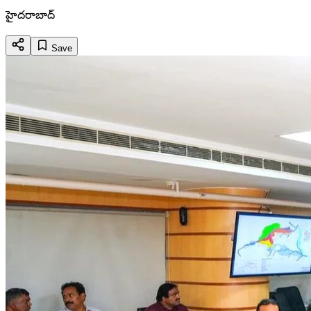
హైదరాబాద్
Save