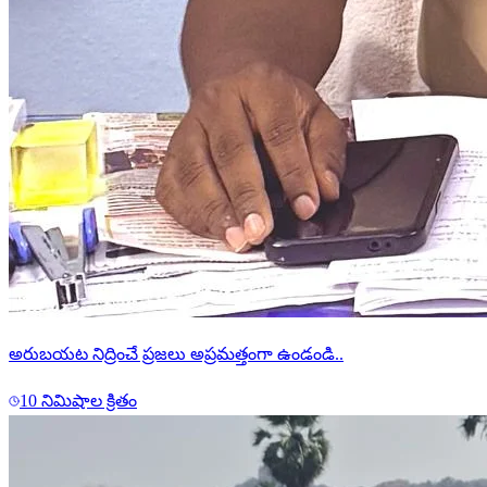
అరుబయట నిద్రించే ప్రజలు అప్రమత్తంగా ఉండండి..
10 నిమిషాల క్రితం