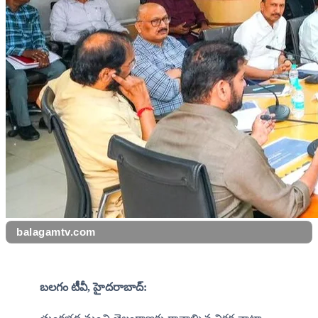
balagamtv.com
బలగం టీవీ, హైదరాబాద్: