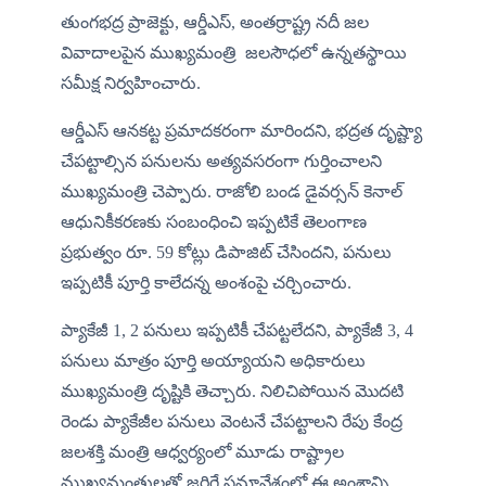
తుంగ‌భ‌ద్ర ప్రాజెక్టు, ఆర్డీఎస్, అంతర్రాష్ట్ర నదీ జల 
వివాదాలపైన ముఖ్యమంత్రి  జలసౌధలో ఉన్నతస్థాయి 
సమీక్ష నిర్వహించారు. 
ఆర్డీఎస్ ఆనకట్ట ప్రమాదకరంగా మారిందని, భద్రత దృష్ట్యా 
చేపట్టాల్సిన పనులను అత్యవసరంగా గుర్తించాలని 
ముఖ్యమంత్రి చెప్పారు. రాజోలి బండ డైవర్సన్ కెనాల్ 
ఆధునికీకరణకు సంబంధించి ఇప్పటికే తెలంగాణ 
ప్రభుత్వం రూ. 59 కోట్లు డిపాజిట్ చేసిందని, పనులు 
ఇప్పటికీ పూర్తి కాలేదన్న అంశంపై చర్చించారు.
ప్యాకేజీ 1, 2 పనులు ఇప్పటికీ చేపట్టలేదని, ప్యాకేజీ 3, 4 
పనులు మాత్రం పూర్తి అయ్యాయని అధికారులు 
ముఖ్యమంత్రి దృష్టికి తెచ్చారు. నిలిచిపోయిన మొదటి 
రెండు ప్యాకేజీల పనులు వెంటనే చేపట్టాలని రేపు కేంద్ర 
జలశక్తి మంత్రి ఆధ్వర్యంలో మూడు రాష్ట్రాల 
ముఖ్యమంత్రులతో జరిగే సమావేశంలో ఈ అంశాన్ని 