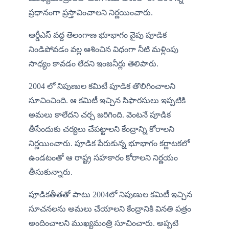
ప్రధానంగా ప్రస్తావించాలని నిర్ణయించారు.
ఆర్డీఎస్ వద్ద తెలంగాణ భూభాగం వైపు పూడిక 
నిండిపోవడం వల్ల ఆశించిన విధంగా నీటి మళ్లింపు 
సాధ్యం కావడం లేదని ఇంజనీర్లు తెలిపారు. 
2004 లో నిపుణుల కమిటీ పూడిక తొలిగించాలని 
సూచించింది. ఆ కమిటీ ఇచ్చిన సిఫారసులు ఇప్పటికి 
అమలు కాలేదని చర్చ జరిగింది. వెంటనే పూడిక 
తీసేందుకు చర్యలు చేపట్టాలని కేంద్రాన్ని కోరాలని 
నిర్ణయించారు. పూడిక పేరుకున్న భూభాగం కర్ణాటకలో 
ఉండటంతో ఆ రాష్ట్ర సహకారం కోరాలని నిర్ణయం 
తీసుకున్నారు.
పూడికతీతతో పాటు 2004లో నిపుణుల కమిటీ ఇచ్చిన 
సూచనలను అమలు చేయాలని కేంద్రానికి వినతి పత్రం 
అందించాలని ముఖ్యమంత్రి సూచించారు. అప్పటి 