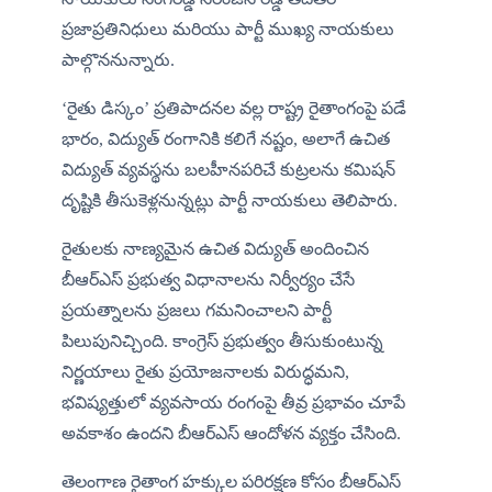
ప్రజాప్రతినిధులు మరియు పార్టీ ముఖ్య నాయకులు 
పాల్గొననున్నారు.
‘రైతు డిస్కం’ ప్రతిపాదనల వల్ల రాష్ట్ర రైతాంగంపై పడే 
భారం, విద్యుత్ రంగానికి కలిగే నష్టం, అలాగే ఉచిత 
విద్యుత్ వ్యవస్థను బలహీనపరిచే కుట్రలను కమిషన్ 
దృష్టికి తీసుకెళ్లనున్నట్లు పార్టీ నాయకులు తెలిపారు.
రైతులకు నాణ్యమైన ఉచిత విద్యుత్ అందించిన 
బీఆర్ఎస్ ప్రభుత్వ విధానాలను నిర్వీర్యం చేసే 
ప్రయత్నాలను ప్రజలు గమనించాలని పార్టీ 
పిలుపునిచ్చింది. కాంగ్రెస్ ప్రభుత్వం తీసుకుంటున్న 
నిర్ణయాలు రైతు ప్రయోజనాలకు విరుద్ధమని, 
భవిష్యత్తులో వ్యవసాయ రంగంపై తీవ్ర ప్రభావం చూపే 
అవకాశం ఉందని బీఆర్ఎస్ ఆందోళన వ్యక్తం చేసింది.
తెలంగాణ రైతాంగ హక్కుల పరిరక్షణ కోసం బీఆర్ఎస్ 