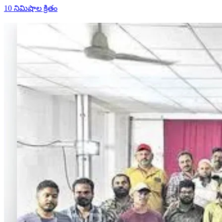
10 నిమిషాల క్రితం