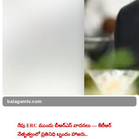
balagamtv.com
రేపు ERC ముందు బీఆర్ఎస్ వాదనలు — కేటీఆర్ 
నేతృత్వంలో ప్రతినిధి బృందం హాజరు..