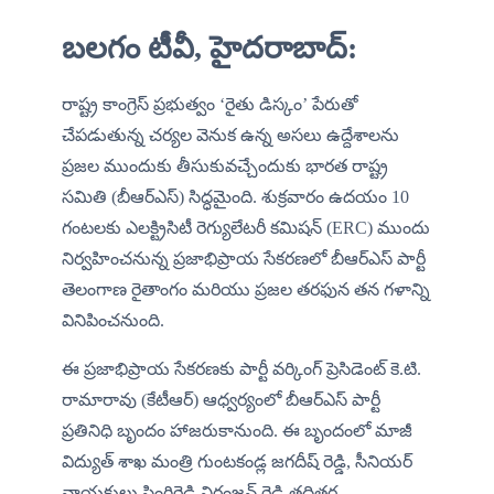
బలగం టీవీ, హైదరాబాద్‌‌:
రాష్ట్ర కాంగ్రెస్ ప్రభుత్వం ‘రైతు డిస్కం’ పేరుతో 
చేపడుతున్న చర్యల వెనుక ఉన్న అసలు ఉద్దేశాలను 
ప్రజల ముందుకు తీసుకువచ్చేందుకు భారత రాష్ట్ర 
సమితి (బీఆర్ఎస్) సిద్ధమైంది. శుక్రవారం ఉదయం 10 
గంటలకు ఎలక్ట్రిసిటీ రెగ్యులేటరీ కమిషన్ (ERC) ముందు 
నిర్వహించనున్న ప్రజాభిప్రాయ సేకరణలో బీఆర్ఎస్ పార్టీ 
తెలంగాణ రైతాంగం మరియు ప్రజల తరఫున తన గళాన్ని 
వినిపించనుంది.
ఈ ప్రజాభిప్రాయ సేకరణకు పార్టీ వర్కింగ్ ప్రెసిడెంట్ కె.టి. 
రామారావు (కేటీఆర్) ఆధ్వర్యంలో బీఆర్ఎస్ పార్టీ 
ప్రతినిధి బృందం హాజరుకానుంది. ఈ బృందంలో మాజీ 
విద్యుత్ శాఖ మంత్రి గుంటకండ్ల జగదీష్ రెడ్డి, సీనియర్ 
నాయకులు సింగిరెడ్డి నిరంజన్ రెడ్డి తదితర 