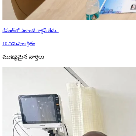
రేవంత్‌తో ఎలాంటి గ్యాప్ లేదు..
10 నిమిషాల క్రితం
ముఖ్యమైన వార్తలు