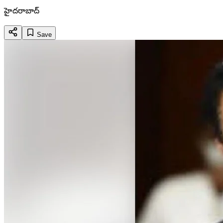
హైదరాబాద్
Save