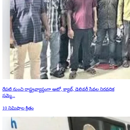
రేపటి నుంచి రాష్ట్రవ్యాప్తంగా ఆటో, క్యాబ్, డెలివరీ సేవల నిరవధిక
సమ్మె...
10 నిమిషాల క్రితం