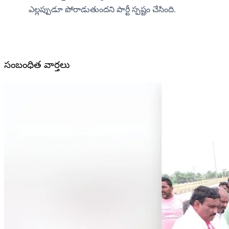
ఎల్లప్పుడూ పోరాడుతుందని పార్టీ స్పష్టం చేసింది.
సంబంధిత వార్తలు