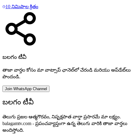
10 నిమిషాల క్రితం
బలగం టీవీ
తాజా వార్తల కోసం మా వాట్సాప్ ఛానెల్‌లో చేరండి మరియు అప్‌డేట్‌లు
పొందండి.
Join WhatsApp Channel
బలగం టీవీ
తెలుగు ప్రజల ఆత్మగౌరవం, నిష్పక్షపాత వార్తా ప్రసారమే మా లక్ష్యం.
balagamtv.com - ప్రపంచవ్యాప్తంగా ఉన్న తెలుగు వారికి తాజా వార్తలు
అందిస్తోంది.