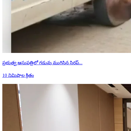
ప్రభుత్వ ఆసుపత్రిలో గడువు ముగిసిన సిరప్...
10 నిమిషాల క్రితం