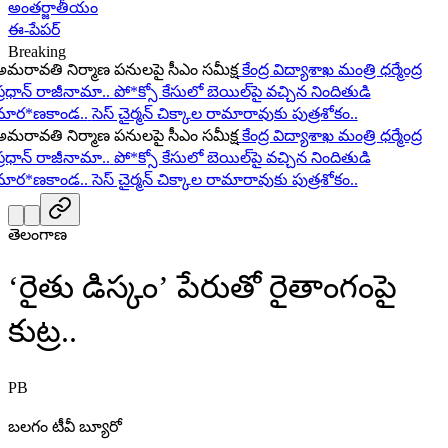
అంతర్జాతీయం
ఈ-పేపర్
Breaking
రావతి నిర్మాణ పనులపై సీఎం సమీక్ష
కేంద్ర విద్యాశాఖ మంత్రి ధర్మేంద్ర
ధాన్ రాజీనామా..
పో*క్సో కేసులో బెయిల్‌పై వచ్చిన నిందితుడి
ర*ణకాండ..
సెస్ చైర్మన్ చిక్కాల రామారావుకు పుత్రశోకం..
రావతి నిర్మాణ పనులపై సీఎం సమీక్ష
కేంద్ర విద్యాశాఖ మంత్రి ధర్మేంద్ర
ధాన్ రాజీనామా..
పో*క్సో కేసులో బెయిల్‌పై వచ్చిన నిందితుడి
ర*ణకాండ..
సెస్ చైర్మన్ చిక్కాల రామారావుకు పుత్రశోకం..
తెలంగాణ
‘రైతు డిస్కం’ పేరుతో రైతాంగంపై
కుట్ర..
PB
బలగం టీవీ బ్యూరో