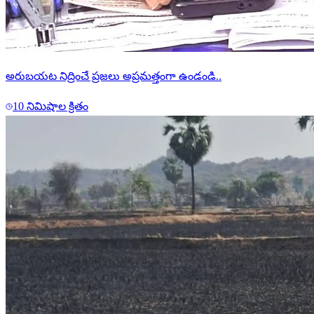
అరుబయట నిద్రించే ప్రజలు అప్రమత్తంగా ఉండండి..
10 నిమిషాల క్రితం