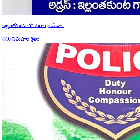
ఇల్లంతకుంట లో మెగా డ్రా మేళా..
10 నిమిషాల క్రితం