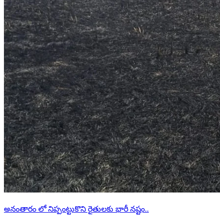
అనంతారం లో నిప్పంట్టుకొని రైతులకు భారీ నష్టం..