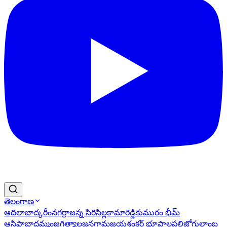
తెలంగాణ
ఆదిలాబాద్
కరీంనగర్
రాజన్న సిరిసిల్ల
కామారెడ్డి
కుమురం భీమ్
ఆసిఫాబాద్
ఖమ్మం
జగిత్యాల
జనగామ
జయశంకర్ భూపాలపల్లి
జోగులాంబ