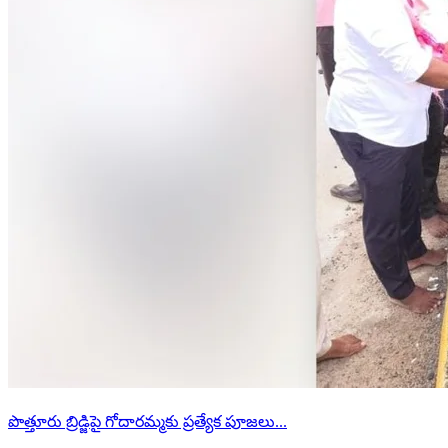
పొత్తూరు బ్రిడ్జిపై గోదారమ్మకు ప్రత్యేక పూజలు...