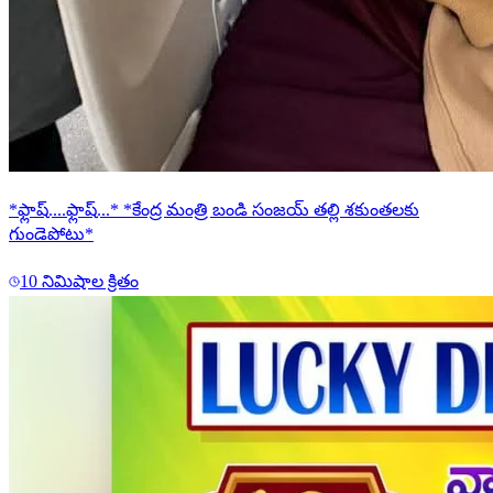
*ఫ్లాష్....ఫ్లాష్...* *కేంద్ర మంత్రి బండి సంజయ్ తల్లి శకుంతలకు
గుండెపోటు*
10 నిమిషాల క్రితం