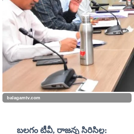
balagamtv.com
బలగం టీవీ, రాజన్న సిరిసిల్ల: