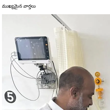
ముఖ్యమైన వార్తలు