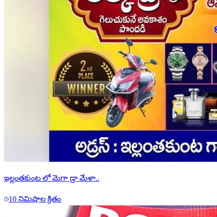
ఇల్లంతకుంట లో మెగా డ్రా మేళా..
10 నిమిషాల క్రితం