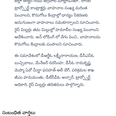
జిల్లా కలెక్టర్ గరిమ అగ్రవాల్ మాట్లాడుతూ.. లారీల 
ట్రాన్స్పోర్ట్ కాంట్రాక్టర్లు వాహనాల సంఖ్య మరింత 
పెంచాలని, కొనుగోలు కేంద్రాల్లో ధాన్యం సేకరణకు 
అనుగుణంగా వాహనాలు సమకూర్చాలని సూచించారు. 
రైస్ మిల్లర్లు తమ మిల్లుల్లో హమాలీల సంఖ్య పెంచాలని 
ఆదేశించారు. అన్ లోడింగ్ లో వేగం పెంచి.. వాహనాలను 
కొనుగోలు కేంద్రాలకు పంపాలని సూచించారు.
ఈ సమావేశంలో డీఆర్డీఓ లక్ష్మీనారాయణ, డీసీఎస్ఓ 
బుచ్చిబాబు, మేనేజర్ నరసింహ, డీసీఓ రామకృష్ణ, 
మెప్మా ఏవో మీర్జా ఫసహత్ అలీ బేగ్, పరిశ్రమల శాఖ 
జీఎం హనుమంతు, డీటీసీపీఓ అన్సార్, ట్రాన్స్పోర్ట్ 
అధికారి, రైస్ మిల్లర్లు తదితరులు పాల్గొన్నారు.
సంబంధిత వార్తలు