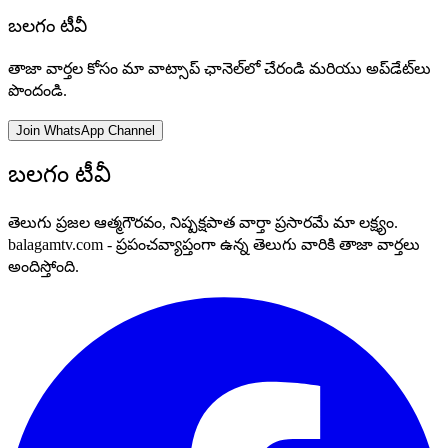
బలగం టీవీ
తాజా వార్తల కోసం మా వాట్సాప్ ఛానెల్‌లో చేరండి మరియు అప్‌డేట్‌లు
పొందండి.
Join WhatsApp Channel
బలగం టీవీ
తెలుగు ప్రజల ఆత్మగౌరవం, నిష్పక్షపాత వార్తా ప్రసారమే మా లక్ష్యం.
balagamtv.com - ప్రపంచవ్యాప్తంగా ఉన్న తెలుగు వారికి తాజా వార్తలు
అందిస్తోంది.