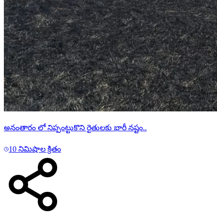
అనంతారం లో నిప్పంట్టుకొని రైతులకు భారీ నష్టం..
10 నిమిషాల క్రితం