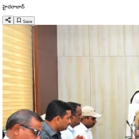
హైదరాబాద్
Save