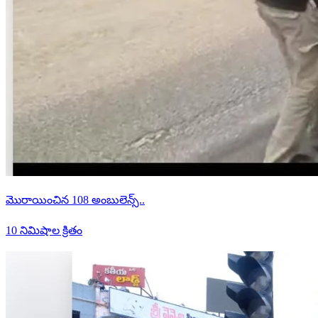
మొరాయించిన 108 అంబులెన్స్..
10 నిమిషాల క్రితం