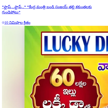
*ఫ్లాష్....ఫ్లాష్...* *కేంద్ర మంత్రి బండి సంజయ్ తల్లి శకుంతలకు
గుండెపోటు*
10 నిమిషాల క్రితం