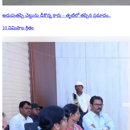
అదుపుతప్పి చెట్టును ఢీకొన్న కారు – తృటిలో తప్పిన ప్రమాదం..
10 నిమిషాల క్రితం