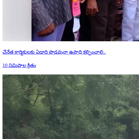
చేనేత కార్మికులకు ఏడాది పొడవునా ఉపాధి కల్పించాలి..
10 నిమిషాల క్రితం