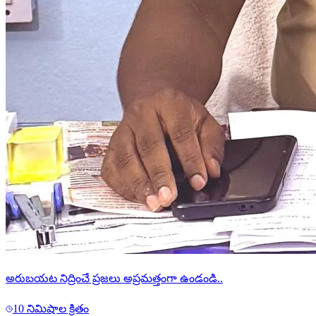
అరుబయట నిద్రించే ప్రజలు అప్రమత్తంగా ఉండండి..
10 నిమిషాల క్రితం