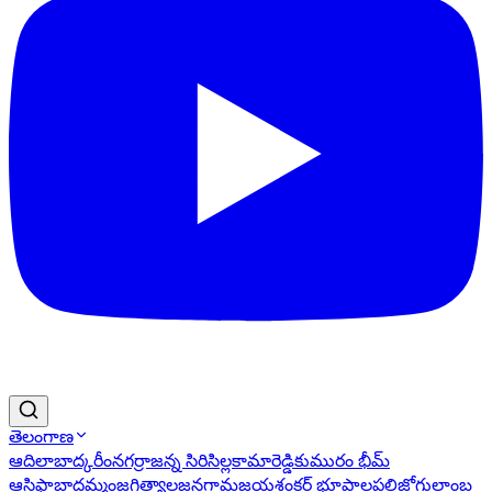
తెలంగాణ
ఆదిలాబాద్
కరీంనగర్
రాజన్న సిరిసిల్ల
కామారెడ్డి
కుమురం భీమ్
ఆసిఫాబాద్
ఖమ్మం
జగిత్యాల
జనగామ
జయశంకర్ భూపాలపల్లి
జోగులాంబ