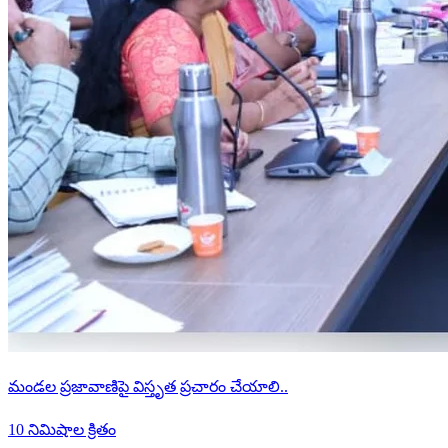
మండల ప్రజావాణిపై విస్తృత ప్రచారం చేయాలి..
10 నిమిషాల క్రితం