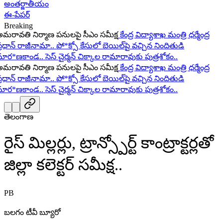
అంతర్జాతీయం
ఈ-పేపర్
Breaking
రావతి నిర్మాణ పనులపై సీఎం సమీక్ష
కేంద్ర విద్యాశాఖ మంత్రి ధర్మేంద్ర
ధాన్ రాజీనామా..
పో*క్సో కేసులో బెయిల్‌పై వచ్చిన నిందితుడి
ర*ణకాండ..
సెస్ చైర్మన్ చిక్కాల రామారావుకు పుత్రశోకం..
రావతి నిర్మాణ పనులపై సీఎం సమీక్ష
కేంద్ర విద్యాశాఖ మంత్రి ధర్మేంద్ర
ధాన్ రాజీనామా..
పో*క్సో కేసులో బెయిల్‌పై వచ్చిన నిందితుడి
ర*ణకాండ..
సెస్ చైర్మన్ చిక్కాల రామారావుకు పుత్రశోకం..
తెలంగాణ
రైస్ మిల్లర్లు, ట్రాన్స్పోర్ట్ కాంట్రాక్టర్లతో
జిల్లా కలెక్టర్ సమీక్ష..
PB
బలగం టీవీ బ్యూరో