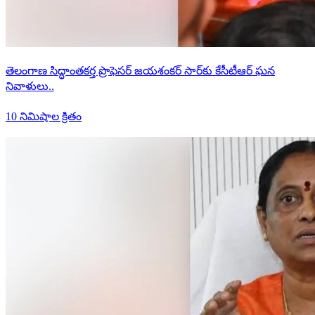
తెలంగాణ సిద్ధాంతకర్త ప్రొఫెసర్ జయశంకర్ సార్‌కు కేసీటీఆర్ ఘన
నివాళులు..
10 నిమిషాల క్రితం