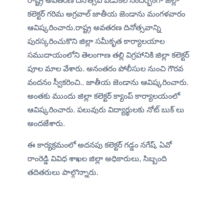
రాష్ట్ర అవతరణ దినోత్సవ వేడుకల సందర్భంగా జిల్లా 
కలెక్టర్ గరిమ అగ్రవాల్ జాతీయ జెండాను మంగళవారం 
ఆవిష్కరించారు.రాష్ట్ర అవతరణ దినోత్సవాన్ని 
పురస్కరించుకొని జిల్లా సమీకృత కార్యాలయాల 
సముదాయంలోని తెలంగాణ తల్లి విగ్రహానికి జిల్లా కలెక్టర్ 
పూల మాల వేశారు. అనంతరం పోలీసుల నుంచి గౌరవ 
వందనం స్వీకరించి.. జాతీయ జెండాను ఆవిష్కరించారు. 
అంతకు ముందు జిల్లా కలెక్టర్ క్యాంప్ కార్యాలయంలో 
ఆవిష్కరించారు. పలువురు విద్యార్థులకు నోట్ బుక్ లు 
అందజేశారు.
ఈ కార్యక్రమంలో అదనపు కలెక్టర్ గడ్డం నగేష్, ఏవో 
రాంరెడ్డి వివిధ శాఖల జిల్లా అధికారులు, సిబ్బంది 
తదితరులు పాల్గొన్నారు.