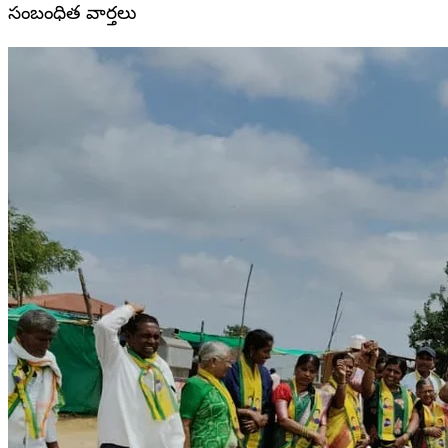
సంబంధిత వార్తలు