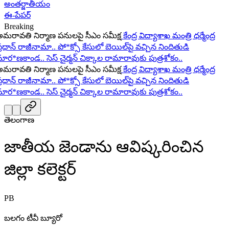
అంతర్జాతీయం
ఈ-పేపర్
Breaking
ావతి నిర్మాణ పనులపై సీఎం సమీక్ష
కేంద్ర విద్యాశాఖ మంత్రి ధర్మేంద్ర
ధాన్ రాజీనామా..
పో*క్సో కేసులో బెయిల్‌పై వచ్చిన నిందితుడి
ర*ణకాండ..
సెస్ చైర్మన్ చిక్కాల రామారావుకు పుత్రశోకం..
ావతి నిర్మాణ పనులపై సీఎం సమీక్ష
కేంద్ర విద్యాశాఖ మంత్రి ధర్మేంద్ర
ధాన్ రాజీనామా..
పో*క్సో కేసులో బెయిల్‌పై వచ్చిన నిందితుడి
ర*ణకాండ..
సెస్ చైర్మన్ చిక్కాల రామారావుకు పుత్రశోకం..
తెలంగాణ
జాతీయ జెండాను ఆవిష్కరించిన
జిల్లా కలెక్టర్
PB
బలగం టీవీ బ్యూరో