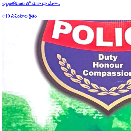
ఇల్లంతకుంట లో మెగా డ్రా మేళా..
10 నిమిషాల క్రితం