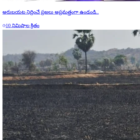
అరుబయట నిద్రించే ప్రజలు అప్రమత్తంగా ఉండండి..
10 నిమిషాల క్రితం