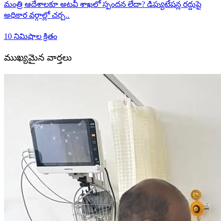
మంత్రి ఆదేశాలకూ అటవీ శాఖలో స్పందన లేదా? డిప్యుటేషన్ల రద్దుపై
అధికార వర్గాల్లో చర్చ..
10 నిమిషాల క్రితం
ముఖ్యమైన వార్తలు