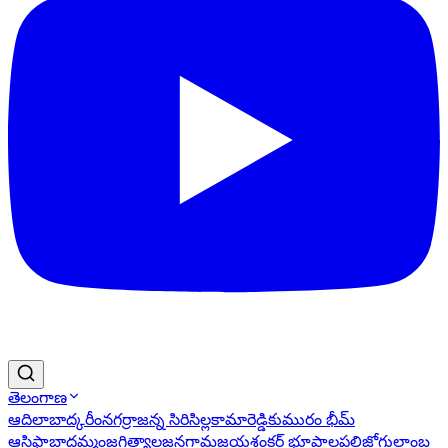
తెలంగాణ
ఆదిలాబాద్
కరీంనగర్
రాజన్న సిరిసిల్ల
కామారెడ్డి
కుమురం భీమ్
ఆసిఫాబాద్
ఖమ్మం
జగిత్యాల
జనగామ
జయశంకర్ భూపాలపల్లి
జోగులాంబ