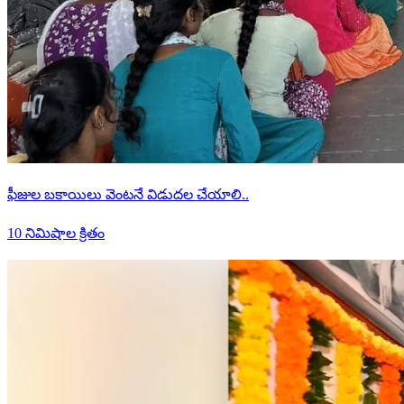
ఫీజుల బకాయిలు వెంటనే విడుదల చేయాలి..
10 నిమిషాల క్రితం