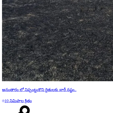
అనంతారం లో నిప్పంట్టుకొని రైతులకు భారీ నష్టం..
10 నిమిషాల క్రితం