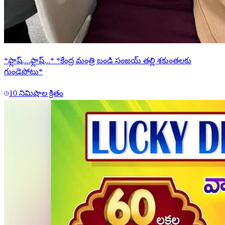
*ఫ్లాష్....ఫ్లాష్...* *కేంద్ర మంత్రి బండి సంజయ్ తల్లి శకుంతలకు
గుండెపోటు*
10 నిమిషాల క్రితం