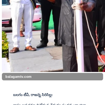
balagamtv.com
బలగం టీవీ, రాజన్న సిరిసిల్ల: