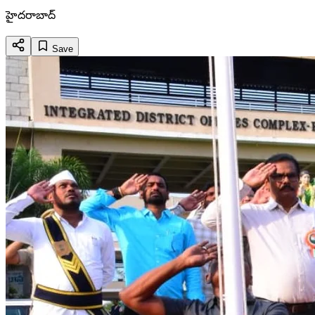
హైదరాబాద్
Save