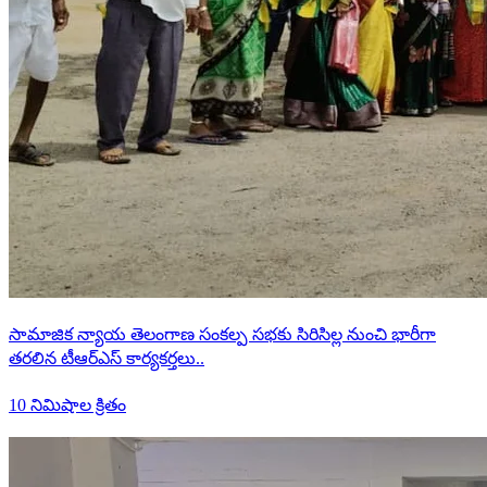
సామాజిక న్యాయ తెలంగాణ సంకల్ప సభకు సిరిసిల్ల నుంచి భారీగా
తరలిన టీఆర్ఎస్ కార్యకర్తలు..
10 నిమిషాల క్రితం