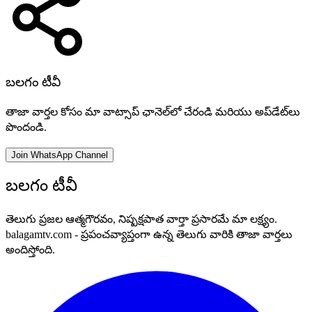
బలగం టీవీ
తాజా వార్తల కోసం మా వాట్సాప్ ఛానెల్‌లో చేరండి మరియు అప్‌డేట్‌లు
పొందండి.
Join WhatsApp Channel
బలగం టీవీ
తెలుగు ప్రజల ఆత్మగౌరవం, నిష్పక్షపాత వార్తా ప్రసారమే మా లక్ష్యం.
balagamtv.com - ప్రపంచవ్యాప్తంగా ఉన్న తెలుగు వారికి తాజా వార్తలు
అందిస్తోంది.