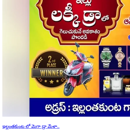
ఇల్లంతకుంట లో మెగా డ్రా మేళా..