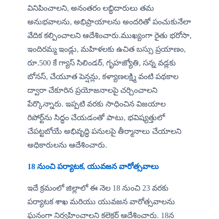
వినిపించాలని, అనంతరం లబ్ధిదారులు తమ 
అనుభవాలను, అభిప్రాయాలను అందరితో పంచుకునేలా 
వేదిక కల్పించాలని ఆదేశించారు.​ముఖ్యంగా రైతు భరోసా, 
ఇందిరమ్మ ఇండ్లు, మహిళలకు ఉచిత బస్సు ప్రయాణం, 
రూ.500 కే గ్యాస్ సిలిండర్, గృహజ్యోతి, సన్న వడ్లకు 
బోనస్, చేయూత పెన్షన్లు, కళ్యాణలక్ష్మి వంటి పథకాల 
ద్వారా చేకూరిన ప్రయోజనాలపై చర్చించాలని  
పేర్కొన్నారు. ఇప్పటి వరకు సాధించిన విజయాల 
రిపోర్ట్‌ను సిద్ధం చేయడంతో పాటు, భవిష్యత్తులో 
చేపట్టబోయే అభివృద్ధి పనులపై తీర్మానాలు చేయాలని 
అధికారులను ఆదేశించారు.
​18 నుంచి పర్యాటక, యువజన వారోత్సవాలు
ఇదే క్రమంలో జిల్లాలో ఈ నెల 18 నుంచి 23 వరకు 
పర్యాటక శాఖ మరియు యువజన వారోత్సవాలను 
ఘనంగా నిర్వహించాలని కలెక్టర్ ఆదేశించారు. 18న 