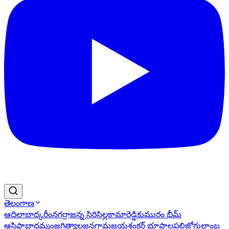
తెలంగాణ
ఆదిలాబాద్
కరీంనగర్
రాజన్న సిరిసిల్ల
కామారెడ్డి
కుమురం భీమ్
ఆసిఫాబాద్
ఖమ్మం
జగిత్యాల
జనగామ
జయశంకర్ భూపాలపల్లి
జోగులాంబ