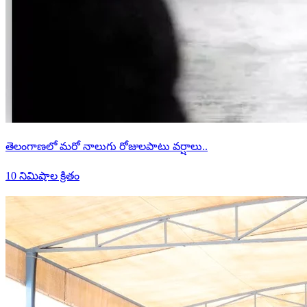
తెలంగాణలో మరో నాలుగు రోజులపాటు వర్షాలు..
10 నిమిషాల క్రితం