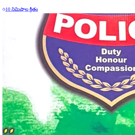
10 నిమిషాల క్రితం