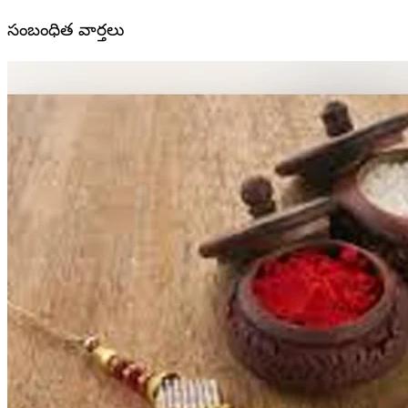
సంబంధిత వార్తలు