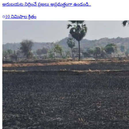
అరుబయట నిద్రించే ప్రజలు అప్రమత్తంగా ఉండండి..
10 నిమిషాల క్రితం