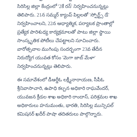
సిరిసిల్ల జిల్లా కేంద్రంలో '2కే రన్' నిర్వహించనున్నట్లు 
తెలిపారు. 21న సమ్మర్ క్యాంప్ పిల్లలతో 'స్పోర్ట్స్ డే' 
నిర్వహించాలని, 22న ఆధ్యాత్మిక, పర్యాటక ప్రాంతాల్లో 
ప్రత్యేక పారిశుధ్య కార్యక్రమాలతో పాటు జిల్లా స్థాయి 
సాంస్కృతిక పోటీలు చేపట్టాలని సూచించారు. 
వారోత్సవాల ముగింపు సందర్భంగా 23వ తేదీన 
నిరుద్యోగ యువత కోసం 'మెగా జాబ్ మేళా' 
నిర్వహించనున్నట్లు తెలిపారు.
ఈ సమావేశంలో డీఆర్డీఓ లక్ష్మీనారాయణ, సీపీఓ 
శ్రీనివాసాచారి, ఉపాధి కల్పన అధికారి రాఘవేందర్, 
యువజన క్రీడల శాఖ అధికారి రాందాస్, పరిశ్రమల శాఖ 
అధికారులు హనుమంతు, భారతి, సిరిసిల్ల మున్సిపల్ 
కమిషనర్ ఖదీర్ పాషా తదితరులు పాల్గొన్నారు.