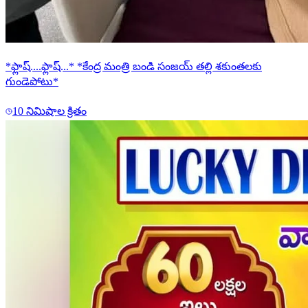
*ఫ్లాష్....ఫ్లాష్...* *కేంద్ర మంత్రి బండి సంజయ్ తల్లి శకుంతలకు
గుండెపోటు*
10 నిమిషాల క్రితం