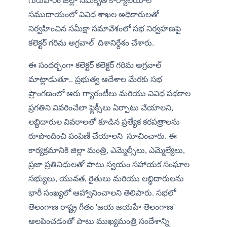
గురువారం జిల్లా సమీకృత కార్యాలయాల 
సముదాయంలో వివిధ శాఖల అధికారులతో 
నిర్వహించిన సమీక్షా సమావేశంలో సభ నిర్వహణపై 
కలెక్టర్ గరిమ అగ్రవాల్  దిశానిర్దేశం చేశారు.
ఈ సందర్బంగా కలెక్టర్ కలెక్టర్ గరిమ అగ్రవాల్  
మాట్లాడుతూ.. ప్రభుత్వ ఆదేశాల మేరకు సభ 
ప్రాంగణంలో ఆరు గ్యారంటీలు మరియు వివిధ పథకాల 
ప్రగతిని వివరించేలా ఫ్లెక్సీలు ఏర్పాటు చేయాలని, 
లబ్ధిదారుల వివరాలతో కూడిన ప్రత్యేక కరపత్రాలను 
రూపొందించి పంపిణీ చేయాలని  సూచించారు. ఈ 
కార్యక్రమానికి జిల్లా మంత్రి, ఎమ్మెల్సీలు, ఎమ్మెల్యేలు, 
ప్రజా ప్రతినిధులతో పాటు స్వయం సహాయక సంఘాల 
సభ్యులు, యువత, రైతులు మరియు లబ్ధిదారులను 
భారీ సంఖ్యలో ఆహ్వానించాలని తెలిపారు. సభలో 
తెలంగాణ రాష్ట్ర గీతం 'జయ జయహే తెలంగాణ' 
ఆలపించడంతో పాటు ముఖ్యమంత్రి సందేశాన్ని 