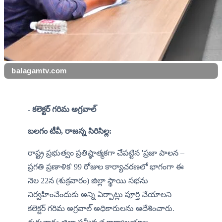
balagamtv.com
- కలెక్టర్ గరిమ అగ్రవాల్
బలగం టీవీ, రాజన్న సిరిసిల్ల: 
​రాష్ట్ర ప్రభుత్వం ప్రతిష్ఠాత్మకగా చేపట్టిన 'ప్రజా పాలన – 
ప్రగతి ప్రణాళిక' 99 రోజుల కార్యాచరణలో భాగంగా ఈ 
నెల 22న (శుక్రవారం) జిల్లా స్థాయి సభను  
నిర్వహించేందుకు అన్ని ఏర్పాట్లు పూర్తి చేయాలని   
కలెక్టర్ గరిమ అగ్రవాల్ అధికారులను ఆదేశించారు. 