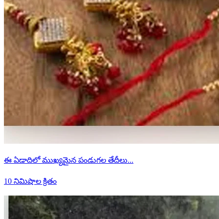
ఈ ఏడాదిలో ముఖ్యమైన పండుగల తేదీలు...
10 నిమిషాల క్రితం