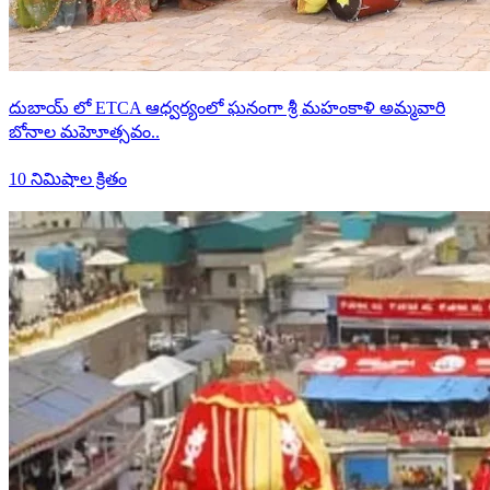
దుబాయ్ లో ETCA ఆధ్వర్యంలో ఘనంగా శ్రీ మహంకాళి అమ్మవారి
బోనాల మహెూత్సవం..
10 నిమిషాల క్రితం