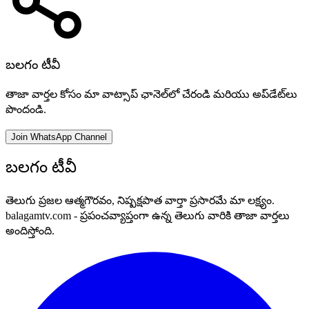
బలగం టీవీ
తాజా వార్తల కోసం మా వాట్సాప్ ఛానెల్‌లో చేరండి మరియు అప్‌డేట్‌లు
పొందండి.
Join WhatsApp Channel
బలగం టీవీ
తెలుగు ప్రజల ఆత్మగౌరవం, నిష్పక్షపాత వార్తా ప్రసారమే మా లక్ష్యం.
balagamtv.com - ప్రపంచవ్యాప్తంగా ఉన్న తెలుగు వారికి తాజా వార్తలు
అందిస్తోంది.