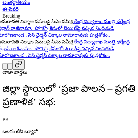
అంతర్జాతీయం
ఈ-పేపర్
Breaking
ావతి నిర్మాణ పనులపై సీఎం సమీక్ష
కేంద్ర విద్యాశాఖ మంత్రి ధర్మేంద్ర
ధాన్ రాజీనామా..
పో*క్సో కేసులో బెయిల్‌పై వచ్చిన నిందితుడి
ర*ణకాండ..
సెస్ చైర్మన్ చిక్కాల రామారావుకు పుత్రశోకం..
ావతి నిర్మాణ పనులపై సీఎం సమీక్ష
కేంద్ర విద్యాశాఖ మంత్రి ధర్మేంద్ర
ధాన్ రాజీనామా..
పో*క్సో కేసులో బెయిల్‌పై వచ్చిన నిందితుడి
ర*ణకాండ..
సెస్ చైర్మన్ చిక్కాల రామారావుకు పుత్రశోకం..
తాజా వార్తలు
జిల్లా స్థాయిలో ‘ప్రజా పాలన – ప్రగతి
ప్రణాళిక’ సభ:
PB
బలగం టీవీ బ్యూరో