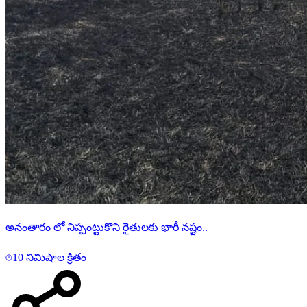
అనంతారం లో నిప్పంట్టుకొని రైతులకు భారీ నష్టం..
10 నిమిషాల క్రితం