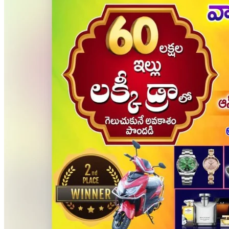
*ఫ్లాష్....ఫ్లాష్...* *కేంద్ర మంత్రి బండి సంజయ్ తల్లి శకుంతలకు
గుండెపోటు*
10 నిమిషాల క్రితం