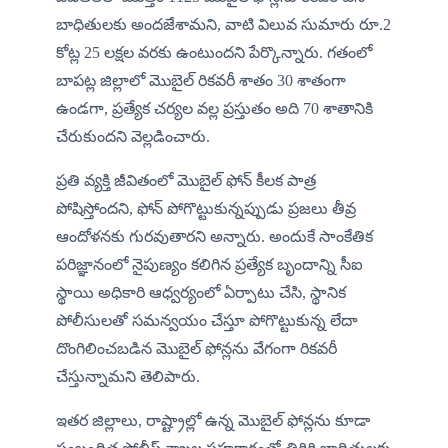
బాధితులకు అందజేశామని, వాటి విలువ సుమారు రూ.2 
కోట్ల 25 లక్షల వరకు ఉంటుందని పేర్కొన్నారు. గతంలో 
బాపట్ల జిల్లాలో మొబైల్ రికవరీ శాతం 30 శాతంగా 
ఉండగా, ప్రత్యేక చర్యల వల్ల ప్రస్తుతం అది 70 శాతానికి 
చేరుకుందని వెల్లడించారు.
ప్రతి వ్యక్తి జీవితంలో మొబైల్ ఫోన్ కీలక పాత్ర 
పోషిస్తోందని, ఫోన్ పోగొట్టుకున్నప్పుడు ప్రజలు తీవ్ర 
ఆందోళనకు గురవుతారని అన్నారు. అందుకే సాంకేతిక 
పరిజ్ఞానంలో నైపుణ్యం కలిగిన ప్రత్యేక బృందాన్ని సీఐ 
స్థాయి అధికారి ఆధ్వర్యంలో ఏర్పాటు చేసి, స్థానిక 
పోలీసులతో సమన్వయం చేస్తూ పోగొట్టుకున్న లేదా 
దొంగిలించబడిన మొబైల్ ఫోన్లను వేగంగా రికవరీ 
చేస్తున్నామని తెలిపారు.
ఇతర జిల్లాలు, రాష్ట్రాల్లో ఉన్న మొబైల్ ఫోన్లను కూడా 