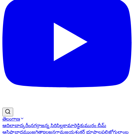
తెలంగాణ
ఆదిలాబాద్
కరీంనగర్
రాజన్న సిరిసిల్ల
కామారెడ్డి
కుమురం భీమ్
ఆసిఫాబాద్
ఖమ్మం
జగిత్యాల
జనగామ
జయశంకర్ భూపాలపల్లి
జోగులాంబ