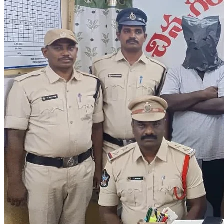
ఆగస్టు 16న విజయవాడలో కాపునాడు – రాష్ట్ర కాపు జేఏసీ ఆధ్వర్యంలో
కాపు నాయకుల భారీ సమావేశం..
10 నిమిషాల క్రితం