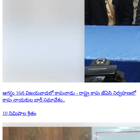
నేతన్న కుటుంబాలకు చేనేత సమ్మేళనం కరపత్రాల పంపిణీ..
10 నిమిషాల క్రితం