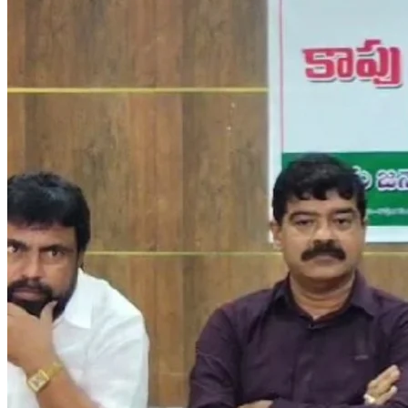
ఆగస్టు 16న విజయవాడలో కాపునాడు - రాష్ట్ర కాపు జేఏసి నిర్వహణలో
కాపు నాయకుల భారీ సమావేశం..
10 నిమిషాల క్రితం