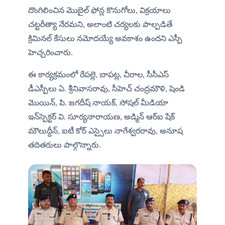
దొంగిలించిన మొబైల్ ఫోన్ల కొనుగోలు, విక్రయాలు 
చట్టరీత్యా నేరమని, అలాంటి చర్యలకు పాల్పడితే 
క్రిమినల్ కేసులు నమోదయ్యే అవకాశం ఉందని ఎస్పీ 
హెచ్చరించారు.
ఈ కార్యక్రమంలో రేపల్లె, బాపట్ల, చీరాల, సీసీఎస్ 
డీఎస్పీలు ఏ. శ్రీనివాసరావు, సీహెచ్ చంద్ర‌మౌళి, షెండి 
మొయిన్, పి. జగదీష్ నాయక్, సోషల్ మీడియా 
ఇన్‌స్పెక్టర్ వి. సూర్యనారాయణ, అడ్మిన్ ఆర్‌ఐ షేక్ 
మౌలుద్దీన్, ఐటీ కోర్ ఎస్సైలు నాగేశ్వరరావు, అనూష 
తదితరులు పాల్గొన్నారు.