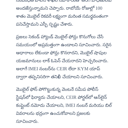
సంబంధిత పోలీస్ శాఖల సహకారంతో తిరిగి బాధితులకు 
అందజేస్తున్నామని చెప్పారు. రాబోయే రోజుల్లో 100 
శాతం మొబైల్ రికవరీ లక్ష్యంగా మరింత సమర్థవంతంగా 
పనిచేస్తామని ఎస్పీ స్పష్టం చేశారు.
ప్రజలు సెకండ్ హ్యాండ్ మొబైల్ ఫోన్లు కొనుగోలు చేసే 
సమయంలో అప్రమత్తంగా ఉండాలని సూచించారు. సరైన 
ఆధారాలు లేకుండా ఫోన్లు కొనరాదని, మొబైల్ షాపుల 
యజమానులు లాక్ ఓపెన్ చేయరాదని హెచ్చరించారు. 
అలాగే IMEI నంబర్‌ను CEIR లేదా KYM యాప్ 
ద్వారా తప్పనిసరిగా తనిఖీ చేయాలని సూచించారు.
మొబైల్ ఫోన్ పోగొట్టుకున్న వెంటనే సమీప పోలీస్ 
స్టేషన్‌లో ఫిర్యాదు చేయాలని, CEIR పోర్టల్‌లో ఆన్‌లైన్ 
కంప్లైంట్ నమోదు చేయాలని, IMEI నంబర్ మరియు బిల్ 
వివరాలను భద్రంగా ఉంచుకోవాలని ప్రజలకు 
సూచించారు.