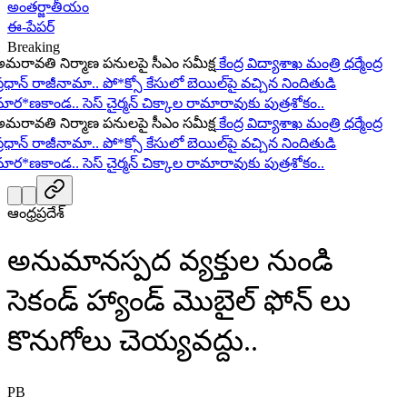
అంతర్జాతీయం
ఈ-పేపర్
Breaking
ావతి నిర్మాణ పనులపై సీఎం సమీక్ష
కేంద్ర విద్యాశాఖ మంత్రి ధర్మేంద్ర
ధాన్ రాజీనామా..
పో*క్సో కేసులో బెయిల్‌పై వచ్చిన నిందితుడి
ర*ణకాండ..
సెస్ చైర్మన్ చిక్కాల రామారావుకు పుత్రశోకం..
ావతి నిర్మాణ పనులపై సీఎం సమీక్ష
కేంద్ర విద్యాశాఖ మంత్రి ధర్మేంద్ర
ధాన్ రాజీనామా..
పో*క్సో కేసులో బెయిల్‌పై వచ్చిన నిందితుడి
ర*ణకాండ..
సెస్ చైర్మన్ చిక్కాల రామారావుకు పుత్రశోకం..
ఆంధ్రప్రదేశ్
అనుమానస్పద వ్యక్తుల నుండి
సెకండ్ హ్యాండ్ మొబైల్ ఫోన్ లు
కొనుగోలు చెయ్యవద్దు..
PB