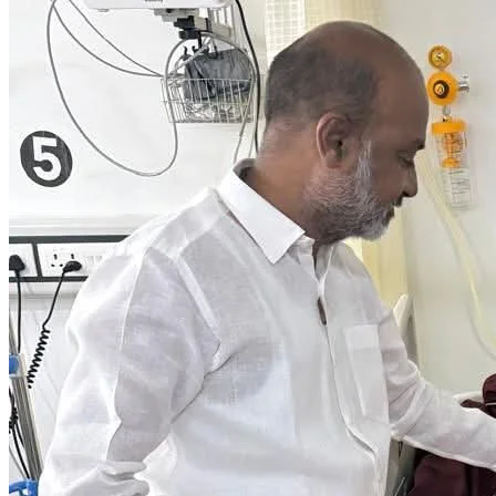
చిన్నగంజాం పోలీస్ స్టేషన్ పరిధిలో జరిగిన హ*త్యకే*సును ఛేదించిన
పోలీసులు..
10 నిమిషాల క్రితం
ముఖ్యమైన వార్తలు