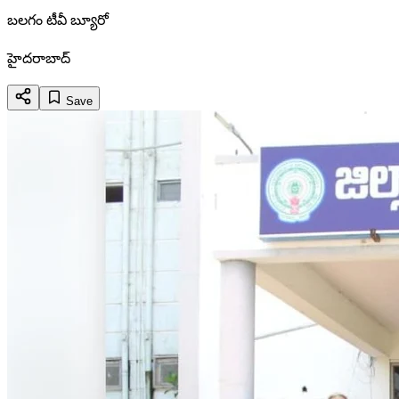
బలగం టీవీ బ్యూరో
హైదరాబాద్
Save