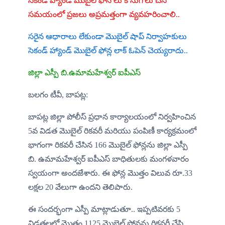
సెకండ్ హ్యాండ్ మొబైల్ ఫోన్ లు కొనుగోలు చేసే 
సమయంలో ప్రజలు అప్రమత్తంగా వ్యవహరించాలి..
సరైన ఆధారాలు లేకుండా మొబైల్ షాప్ నిర్వాహకులు 
సెకండ్ హ్యాండ్ మొబైల్ ఫోన్ల లాక్ ఓపెన్ చెయ్యరాదు..
జిల్లా ఎస్పీ బి.ఉమామహేశ్వర్ ఐపీఎస్ 
బలగం టీవీ, బాపట్ల:
బాపట్ల జిల్లా పోలీస్ ప్రధాన కార్యాలయంలో నిర్వహించిన 
5వ విడత మొబైల్ రికవరీ మరియు పంపిణీ కార్యక్రమంలో 
భాగంగా రికవరీ చేసిన 166 మొబైల్ ఫోన్లను జిల్లా ఎస్పీ 
బి. ఉమామహేశ్వర్ ఐపీఎస్ బాధితులకు మంగళవారం 
స్వయంగా అందజేశారు. ఈ ఫోన్ల మొత్తం విలువ రూ.33 
లక్షల 20 వేలుగా ఉందని తెలిపారు.
ఈ సందర్భంగా ఎస్పీ మాట్లాడుతూ.. ఇప్పటివరకు 5 
విడతలలో మొత్తం 1125 మొబైల్ ఫోన్లను రికవరీ చేసి 