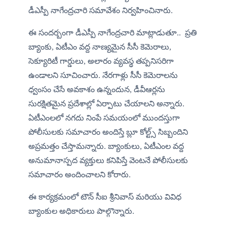
డీఎస్పీ నాగేంద్రచారి సమావేశం నిర్వహించినారు. 
ఈ సందర్బంగా డీఎస్పీ నాగేంద్రచారి మాట్లాడుతూ..  ప్రతి 
బ్యాంకు, ఏటీఎం వద్ద నాణ్యమైన సీసీ కెమెరాలు, 
సెక్యూరిటీ గార్డులు, అలారం వ్యవస్థ తప్పనిసరిగా 
ఉండాలని సూచించారు.​ నేరగాళ్లు సీసీ కెమెరాలను 
ధ్వంసం చేసే అవకాశం ఉన్నందున, డీవీఆర్లను 
సురక్షితమైన ప్రదేశాల్లో ఏర్పాటు చేయాలని అన్నారు. 
ఏటీఎంలలో నగదు నింపే సమయంలో ముందస్తుగా 
పోలీసులకు సమాచారం అందిస్తే బ్లూ కోల్ట్స్ సిబ్బందిని 
అప్రమత్తం చేస్తామన్నారు. బ్యాంకులు, ఏటీఎంల వద్ద 
అనుమానాస్పద వ్యక్తులు కనిపిస్తే వెంటనే పోలీసులకు 
సమాచారం అందించాలని కోరారు. 
ఈ కార్యక్రమంలో టౌన్ సీఐ శ్రీనివాస్ మరియు వివిధ 
బ్యాంకుల అధికారులు పాల్గొన్నారు.