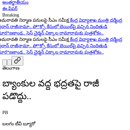
అంతర్జాతీయం
ఈ-పేపర్
Breaking
రావతి నిర్మాణ పనులపై సీఎం సమీక్ష
కేంద్ర విద్యాశాఖ మంత్రి ధర్మేంద్ర
రధాన్ రాజీనామా..
పో*క్సో కేసులో బెయిల్‌పై వచ్చిన నిందితుడి
ర*ణకాండ..
సెస్ చైర్మన్ చిక్కాల రామారావుకు పుత్రశోకం..
రావతి నిర్మాణ పనులపై సీఎం సమీక్ష
కేంద్ర విద్యాశాఖ మంత్రి ధర్మేంద్ర
రధాన్ రాజీనామా..
పో*క్సో కేసులో బెయిల్‌పై వచ్చిన నిందితుడి
ర*ణకాండ..
సెస్ చైర్మన్ చిక్కాల రామారావుకు పుత్రశోకం..
తెలంగాణ
బ్యాంకుల వద్ద భద్రతపై రాజీ
పడొద్దు..
PB
బలగం టీవీ బ్యూరో