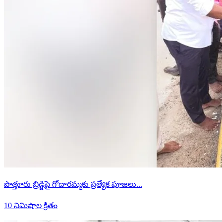
పొత్తూరు బ్రిడ్జిపై గోదారమ్మకు ప్రత్యేక పూజలు...
10 నిమిషాల క్రితం