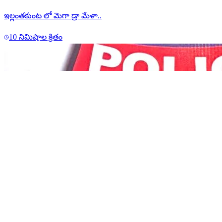
ఇల్లంతకుంట లో మెగా డ్రా మేళా..
10 నిమిషాల క్రితం