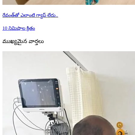
రేవంత్‌తో ఎలాంటి గ్యాప్ లేదు..
10 నిమిషాల క్రితం
ముఖ్యమైన వార్తలు