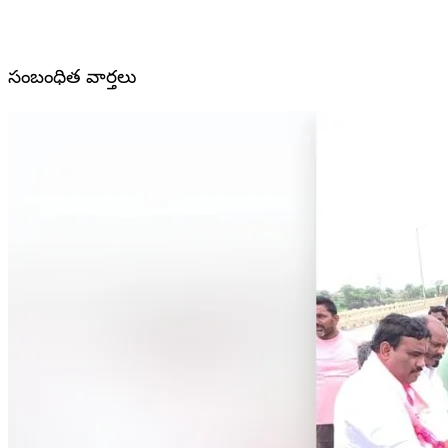
సంబంధిత వార్తలు