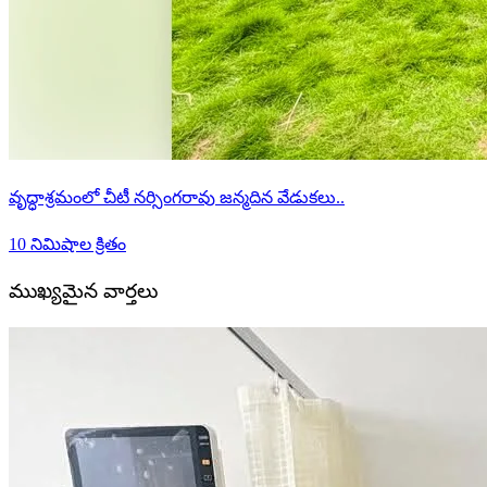
వృద్ధాశ్రమంలో చీటీ నర్సింగరావు జన్మదిన వేడుకలు..
10 నిమిషాల క్రితం
ముఖ్యమైన వార్తలు