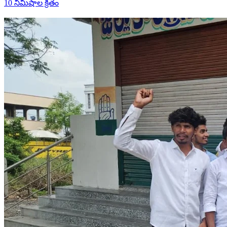
10 నిమిషాల క్రితం