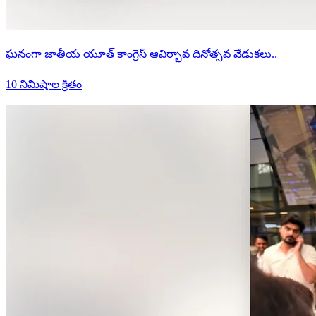
ఘనంగా జాతీయ యూత్ కాంగ్రెస్ ఆవిర్భావ దినోత్సవ వేడుకలు..
10 నిమిషాల క్రితం