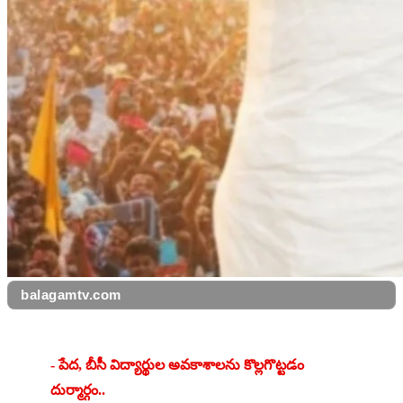
balagamtv.com
​- పేద, బీసీ విద్యార్థుల అవకాశాలను కొల్లగొట్టడం 
దుర్మార్గం..