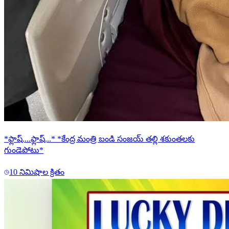
*ఫ్లాష్....ఫ్లాష్...* *కేంద్ర మంత్రి బండి సంజయ్ తల్లి శకుంతలకు
గుండెపోటు*
10 నిమిషాల క్రితం