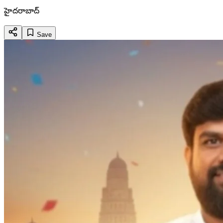
హైదరాబాద్
Save