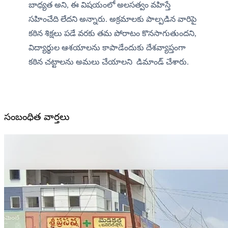
బాధ్యత అని, ఈ విషయంలో అలసత్వం వహిస్తే 
సహించేది లేదని అన్నారు. అక్రమాలకు పాల్పడిన వారిపై 
కఠిన శిక్షలు పడే వరకు తమ పోరాటం కొనసాగుతుందని, 
విద్యార్థుల ఆశయాలను కాపాడేందుకు దేశవ్యాప్తంగా 
కఠిన చట్టాలను అమలు చేయాలని  డిమాండ్ చేశారు.
సంబంధిత వార్తలు