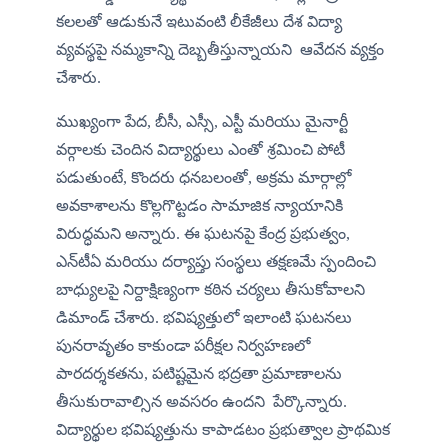
కలలతో ఆడుకునే ఇటువంటి లీకేజీలు దేశ విద్యా 
వ్యవస్థపై నమ్మకాన్ని దెబ్బతీస్తున్నాయని  ఆవేదన వ్యక్తం 
చేశారు.
​ముఖ్యంగా పేద, బీసీ, ఎస్సీ, ఎస్టీ మరియు మైనార్టీ 
వర్గాలకు చెందిన విద్యార్థులు ఎంతో శ్రమించి పోటీ 
పడుతుంటే, కొందరు ధనబలంతో, అక్రమ మార్గాల్లో 
అవకాశాలను కొల్లగొట్టడం సామాజిక న్యాయానికి 
విరుద్ధమని అన్నారు. ఈ ఘటనపై కేంద్ర ప్రభుత్వం, 
ఎన్‌టీఏ మరియు దర్యాప్తు సంస్థలు తక్షణమే స్పందించి 
బాధ్యులపై నిర్దాక్షిణ్యంగా కఠిన చర్యలు తీసుకోవాలని 
డిమాండ్ చేశారు. భవిష్యత్తులో ఇలాంటి ఘటనలు 
పునరావృతం కాకుండా పరీక్షల నిర్వహణలో 
పారదర్శకతను, పటిష్టమైన భద్రతా ప్రమాణాలను 
తీసుకురావాల్సిన అవసరం ఉందని  పేర్కొన్నారు.​ 
విద్యార్థుల భవిష్యత్తును కాపాడటం ప్రభుత్వాల ప్రాథమిక 