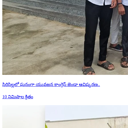
సిరిసిల్లలో ఘనంగా యువజన కాంగ్రెస్ జెండా ఆవిష్కరణ..
10 నిమిషాల క్రితం