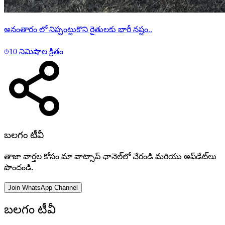
అనంతారం లో నిప్పంట్టుకొని రైతులకు భారీ నష్టం..
10 నిమిషాల క్రితం
బలగం టీవీ
తాజా వార్తల కోసం మా వాట్సాప్ ఛానెల్‌లో చేరండి మరియు అప్‌డేట్‌లు
పొందండి.
Join WhatsApp Channel
బలగం టీవీ