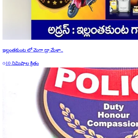
ఇల్లంతకుంట లో మెగా డ్రా మేళా..
10 నిమిషాల క్రితం