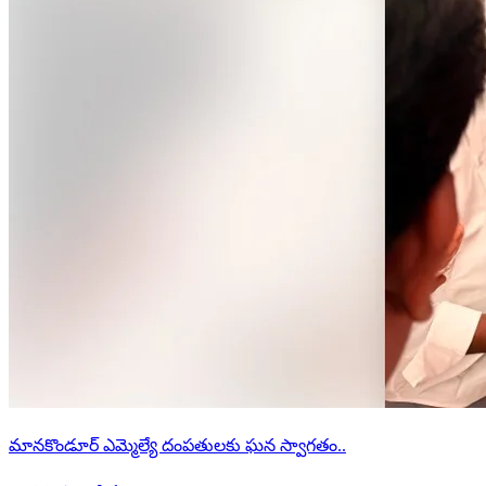
మానకొండూర్ ఎమ్మెల్యే దంపతులకు ఘన స్వాగతం..