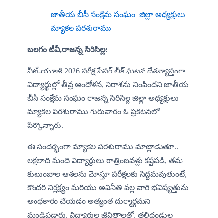
జాతీయ బీసీ సంక్షేమ సంఘం  జిల్లా అధ్యక్షులు 
మ్యాకల పరశురాము
బలగం టీవీ,రాజన్న సిరిసిల్ల:
నీట్-యూజీ 2026 పరీక్ష పేపర్ లీక్ ఘటన దేశవ్యాప్తంగా 
విద్యార్థుల్లో తీవ్ర ఆందోళన, నిరాశను నింపిందని జాతీయ 
బీసీ సంక్షేమ సంఘం రాజన్న సిరిసిల్ల జిల్లా అధ్యక్షులు 
మ్యాకల పరశురాము గురువారం ఓ ప్రకటనలో  
పేర్కొన్నారు. 
ఈ సందర్భంగా మ్యాకల పరశురాము మాట్లాడుతూ.. 
లక్షలాది మంది విద్యార్థులు రాత్రింబవళ్లు కష్టపడి, తమ 
కుటుంబాల ఆశలను మోస్తూ పరీక్షలకు సిద్ధమవుతుంటే, 
కొందరి నిర్లక్ష్యం మరియు అవినీతి వల్ల వారి భవిష్యత్తును 
అంధకారం చేయడం అత్యంత దుర్మార్గమని  
మండిపడ్డారు. విద్యార్థుల జీవితాలతో, తల్లిదండ్రుల 