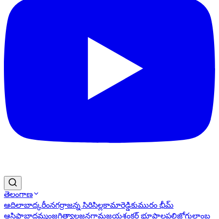
తెలంగాణ
ఆదిలాబాద్
కరీంనగర్
రాజన్న సిరిసిల్ల
కామారెడ్డి
కుమురం భీమ్
ఆసిఫాబాద్
ఖమ్మం
జగిత్యాల
జనగామ
జయశంకర్ భూపాలపల్లి
జోగులాంబ