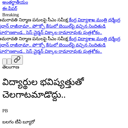
అంతర్జాతీయం
ఈ-పేపర్
Breaking
ావతి నిర్మాణ పనులపై సీఎం సమీక్ష
కేంద్ర విద్యాశాఖ మంత్రి ధర్మేంద్ర
ధాన్ రాజీనామా..
పో*క్సో కేసులో బెయిల్‌పై వచ్చిన నిందితుడి
ర*ణకాండ..
సెస్ చైర్మన్ చిక్కాల రామారావుకు పుత్రశోకం..
ావతి నిర్మాణ పనులపై సీఎం సమీక్ష
కేంద్ర విద్యాశాఖ మంత్రి ధర్మేంద్ర
ధాన్ రాజీనామా..
పో*క్సో కేసులో బెయిల్‌పై వచ్చిన నిందితుడి
ర*ణకాండ..
సెస్ చైర్మన్ చిక్కాల రామారావుకు పుత్రశోకం..
తెలంగాణ
విద్యార్థుల భవిష్యత్తుతో
చెలగాటమాడొద్దు..
PB
బలగం టీవీ బ్యూరో