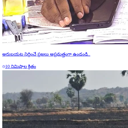
అరుబయట నిద్రించే ప్రజలు అప్రమత్తంగా ఉండండి..
10 నిమిషాల క్రితం