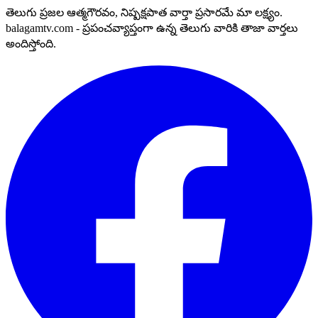
తెలుగు ప్రజల ఆత్మగౌరవం, నిష్పక్షపాత వార్తా ప్రసారమే మా లక్ష్యం.
balagamtv.com - ప్రపంచవ్యాప్తంగా ఉన్న తెలుగు వారికి తాజా వార్తలు
అందిస్తోంది.