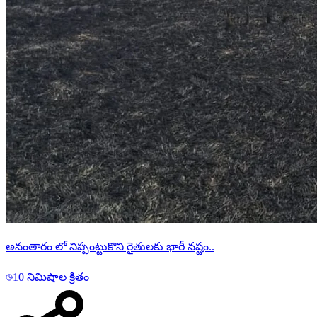
అనంతారం లో నిప్పంట్టుకొని రైతులకు భారీ నష్టం..
10 నిమిషాల క్రితం