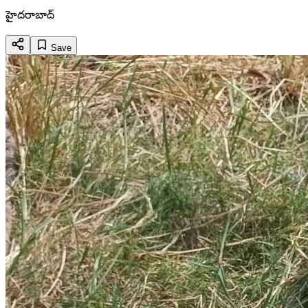
హైదరాబాద్
Save