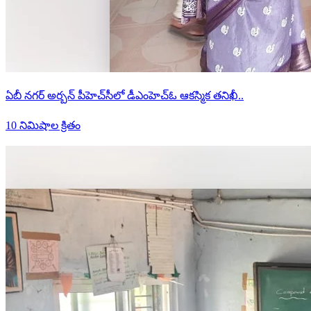
ఏబీ నగర్ అర్బన్ పీహెచ్‌సీలో డీఎంహెచ్‌ఓ ఆకస్మిక తనిఖీ..
10 నిమిషాల క్రితం