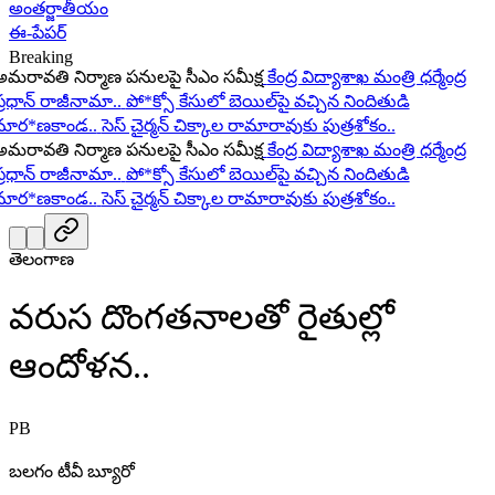
అంతర్జాతీయం
ఈ-పేపర్
Breaking
ావతి నిర్మాణ పనులపై సీఎం సమీక్ష
కేంద్ర విద్యాశాఖ మంత్రి ధర్మేంద్ర
ధాన్ రాజీనామా..
పో*క్సో కేసులో బెయిల్‌పై వచ్చిన నిందితుడి
ర*ణకాండ..
సెస్ చైర్మన్ చిక్కాల రామారావుకు పుత్రశోకం..
ావతి నిర్మాణ పనులపై సీఎం సమీక్ష
కేంద్ర విద్యాశాఖ మంత్రి ధర్మేంద్ర
ధాన్ రాజీనామా..
పో*క్సో కేసులో బెయిల్‌పై వచ్చిన నిందితుడి
ర*ణకాండ..
సెస్ చైర్మన్ చిక్కాల రామారావుకు పుత్రశోకం..
తెలంగాణ
వరుస దొంగతనాలతో రైతుల్లో
ఆందోళన..
PB
బలగం టీవీ బ్యూరో