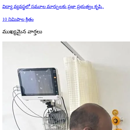
విద్యా వ్యవస్థలో సమూల మార్పులకు ప్రజా ప్రభుత్వం కృషి..
10 నిమిషాల క్రితం
ముఖ్యమైన వార్తలు