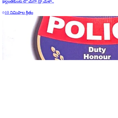
ఇల్లంతకుంట లో మెగా డ్రా మేళా..
10 నిమిషాల క్రితం