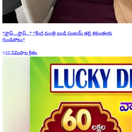
*ఫ్లాష్....ఫ్లాష్...* *కేంద్ర మంత్రి బండి సంజయ్ తల్లి శకుంతలకు
గుండెపోటు*
10 నిమిషాల క్రితం