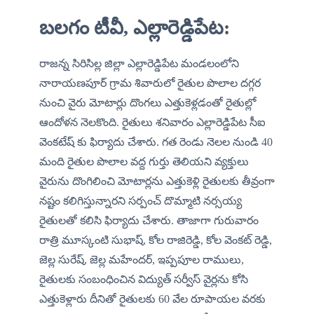
బలగం టీవీ, ఎల్లారెడ్డిపేట:
రాజన్న సిరిసిల్ల జిల్లా ఎల్లారెడ్డిపేట మండలంలోని 
నారాయణపూర్ గ్రామ శివారులో రైతుల పొలాల దగ్గర 
నుంచి వైరు మోటార్లు దొంగలు ఎత్తుకెళ్లడంతో రైతుల్లో 
ఆందోళన నెలకొంది. రైతులు శనివారం ఎల్లారెడ్డిపేట సీఐ 
వెంకటేష్ కు ఫిర్యాదు చేశారు. గత రెండు నెలల నుండి 40 
మంది రైతుల పొలాల వద్ద గుర్తు తెలియని వ్యక్తులు 
వైరును దొంగిలించి మోటార్లను ఎత్తుకెళ్లి రైతులకు తీవ్రంగా 
నష్టం కలిగిస్తున్నారని సర్పంచ్ దొమ్మాటి నర్సయ్య 
రైతులతో కలిసి ఫిర్యాదు చేశారు. తాజాగా గురువారం 
రాత్రి మూస్కంటి సుభాష్, కోల రాజిరెడ్డి, కోల వెంకట్ రెడ్డి, 
జెల్ల సురేష్, జెల్ల మహేందర్, ఇప్పపూల రాములు, 
రైతులకు సంబంధించిన విద్యుత్ సర్వీస్ వైర్లను కోసి 
ఎత్తుకెళ్లారు దీనితో రైతులకు 60 వేల రూపాయల వరకు 