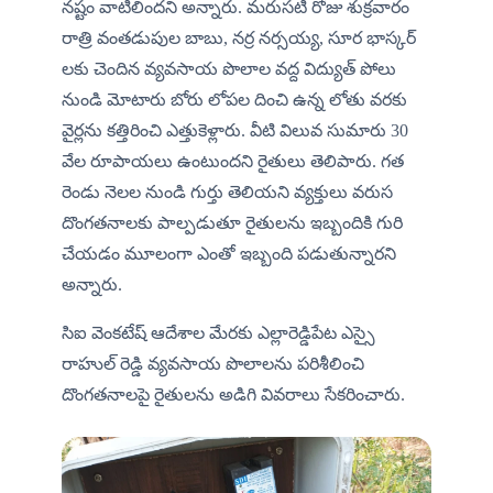
నష్టం వాటిలిందని అన్నారు. మరుసటి రోజు శుక్రవారం 
రాత్రి వంతడుపుల బాబు, నర్ర నర్సయ్య, సూర భాస్కర్ 
లకు చెందిన వ్యవసాయ పొలాల వద్ద విద్యుత్ పోలు 
నుండి మోటారు బోరు లోపల దించి ఉన్న లోతు వరకు 
వైర్లను కత్తిరించి ఎత్తుకెళ్లారు. వీటి విలువ సుమారు 30 
వేల రూపాయలు ఉంటుందని రైతులు తెలిపారు. గత 
రెండు నెలల నుండి గుర్తు తెలియని వ్యక్తులు వరుస 
దొంగతనాలకు పాల్పడుతూ రైతులను ఇబ్బందికి గురి 
చేయడం మూలంగా ఎంతో ఇబ్బంది పడుతున్నారని 
అన్నారు. 
సిఐ వెంకటేష్ ఆదేశాల మేరకు ఎల్లారెడ్డిపేట ఎస్సై 
రాహుల్ రెడ్డి వ్యవసాయ పొలాలను పరిశీలించి 
దొంగతనాలపై రైతులను అడిగి వివరాలు సేకరించారు.