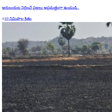
అరుబయట నిద్రించే ప్రజలు అప్రమత్తంగా ఉండండి..
10 నిమిషాల క్రితం