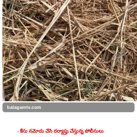
balagamtv.com
‌‌‌‌- కేసు నమోదు చేసి దర్యాప్తు చేస్తున్న పోలీసులు