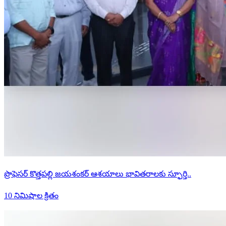
ప్రొఫెసర్ కొత్తపల్లి జయశంకర్ ఆశయాలు భావితరాలకు స్ఫూర్తి..
10 నిమిషాల క్రితం