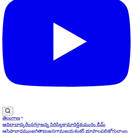
తెలంగాణ
ఆదిలాబాద్
కరీంనగర్
రాజన్న సిరిసిల్ల
కామారెడ్డి
కుమురం భీమ్
ఆసిఫాబాద్
ఖమ్మం
జగిత్యాల
జనగామ
జయశంకర్ భూపాలపల్లి
జోగులాంబ