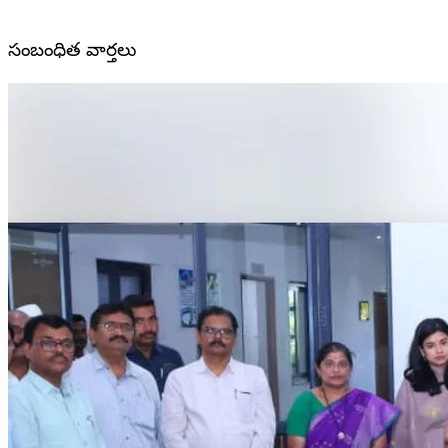
సంబంధిత వార్తలు