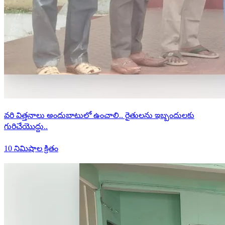
వరి విత్తనాలు అందుబాటులో ఉంచాలి.. రైతులను ఇబ్బందులకు
గురిచేయొద్దు..
10 నిమిషాల క్రితం