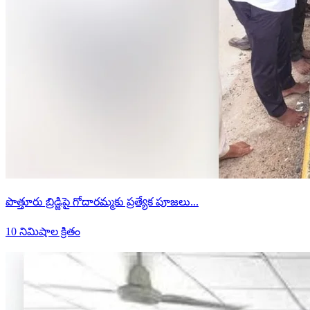
పొత్తూరు బ్రిడ్జిపై గోదారమ్మకు ప్రత్యేక పూజలు...
10 నిమిషాల క్రితం