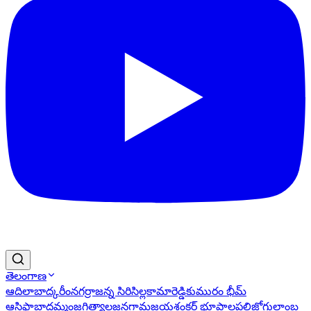
తెలంగాణ
ఆదిలాబాద్
కరీంనగర్
రాజన్న సిరిసిల్ల
కామారెడ్డి
కుమురం భీమ్
ఆసిఫాబాద్
ఖమ్మం
జగిత్యాల
జనగామ
జయశంకర్ భూపాలపల్లి
జోగులాంబ