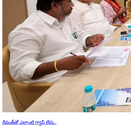
రేవంత్‌తో ఎలాంటి గ్యాప్ లేదు..