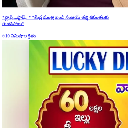
*ఫ్లాష్....ఫ్లాష్...* *కేంద్ర మంత్రి బండి సంజయ్ తల్లి శకుంతలకు
గుండెపోటు*
10 నిమిషాల క్రితం