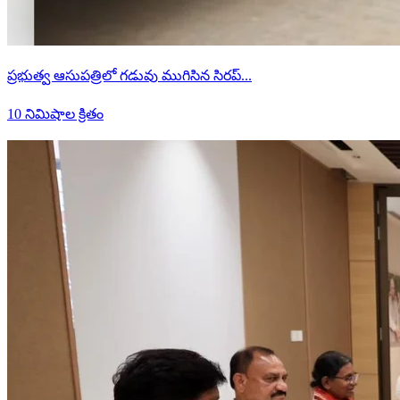
ప్రభుత్వ ఆసుపత్రిలో గడువు ముగిసిన సిరప్...
10 నిమిషాల క్రితం