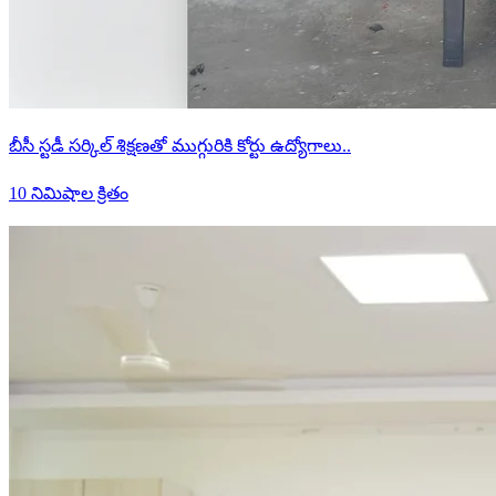
బీసీ స్టడీ సర్కిల్ శిక్షణతో ముగ్గురికి కోర్టు ఉద్యోగాలు..
10 నిమిషాల క్రితం