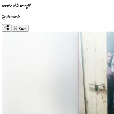
బలగం టీవీ బ్యూరో
హైదరాబాద్
Save