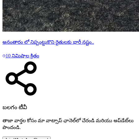
అనంతారం లో నిప్పంట్టుకొని రైతులకు భారీ నష్టం..
10 నిమిషాల క్రితం
బలగం టీవీ
తాజా వార్తల కోసం మా వాట్సాప్ ఛానెల్‌లో చేరండి మరియు అప్‌డేట్‌లు
పొందండి.