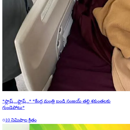
*ఫ్లాష్....ఫ్లాష్...* *కేంద్ర మంత్రి బండి సంజయ్ తల్లి శకుంతలకు
గుండెపోటు*
10 నిమిషాల క్రితం