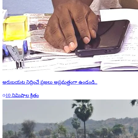
అరుబయట నిద్రించే ప్రజలు అప్రమత్తంగా ఉండండి..
10 నిమిషాల క్రితం