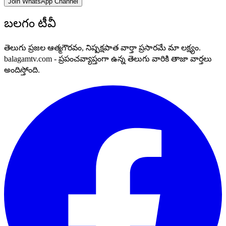
Join WhatsApp Channel
బలగం టీవీ
తెలుగు ప్రజల ఆత్మగౌరవం, నిష్పక్షపాత వార్తా ప్రసారమే మా లక్ష్యం.
balagamtv.com - ప్రపంచవ్యాప్తంగా ఉన్న తెలుగు వారికి తాజా వార్తలు
అందిస్తోంది.