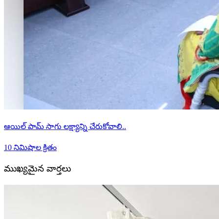
ఆయిల్ పామ్ సాగు లక్ష్యాన్ని చేరుకోవాలి..
10 నిమిషాల క్రితం
ముఖ్యమైన వార్తలు