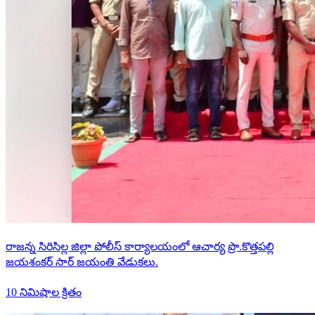
రాజన్న సిరిసిల్ల జిల్లా పోలీస్ కార్యాలయంలో ఆచార్య ప్రొ.కొత్తపల్లి
జయశంకర్ సార్ జయంతి వేడుకలు.
10 నిమిషాల క్రితం