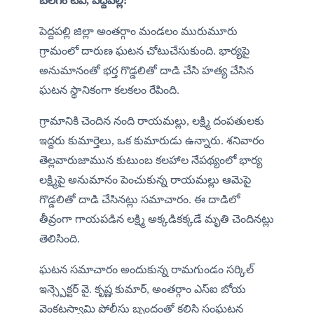
బలగం టీవీ, పెద్దపల్లి:
పెద్దపల్లి జిల్లా అంతర్గాం మండలం మురుమూరు 
గ్రామంలో దారుణ ఘటన చోటుచేసుకుంది. భార్యపై 
అనుమానంతో భర్త గొడ్డలితో దాడి చేసి హత్య చేసిన 
ఘటన స్థానికంగా కలకలం రేపింది.
గ్రామానికి చెందిన నంది రాయమల్లు, లక్ష్మి దంపతులకు 
ఇద్దరు కుమార్తెలు, ఒక కుమారుడు ఉన్నారు. శనివారం 
తెల్లవారుజామున కుటుంబ కలహాల నేపథ్యంలో భార్య 
లక్ష్మిపై అనుమానం పెంచుకున్న రాయమల్లు ఆమెపై 
గొడ్డలితో దాడి చేసినట్లు సమాచారం. ఈ దాడిలో 
తీవ్రంగా గాయపడిన లక్ష్మి అక్కడికక్కడే మృతి చెందినట్లు 
తెలిసింది.
ఘటన సమాచారం అందుకున్న రామగుండం సర్కిల్ 
ఇన్స్పెక్టర్ వై. కృష్ణ కుమార్, అంతర్గాం ఎస్ఐ బోయ 
వెంకటస్వామి పోలీసు బృందంతో కలిసి సంఘటన 