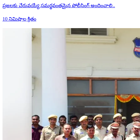
ప్రజలకు చేరువయ్యే సమర్థవంతమైన పోలీసింగ్ అందించాలి..
10 నిమిషాల క్రితం