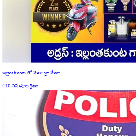
ఇల్లంతకుంట లో మెగా డ్రా మేళా..
10 నిమిషాల క్రితం