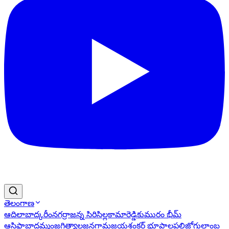
తెలంగాణ
ఆదిలాబాద్
కరీంనగర్
రాజన్న సిరిసిల్ల
కామారెడ్డి
కుమురం భీమ్
ఆసిఫాబాద్
ఖమ్మం
జగిత్యాల
జనగామ
జయశంకర్ భూపాలపల్లి
జోగులాంబ