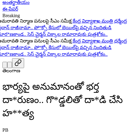
అంతర్జాతీయం
ఈ-పేపర్
Breaking
రావతి నిర్మాణ పనులపై సీఎం సమీక్ష
కేంద్ర విద్యాశాఖ మంత్రి ధర్మేంద్ర
ధాన్ రాజీనామా..
పో*క్సో కేసులో బెయిల్‌పై వచ్చిన నిందితుడి
ర*ణకాండ..
సెస్ చైర్మన్ చిక్కాల రామారావుకు పుత్రశోకం..
రావతి నిర్మాణ పనులపై సీఎం సమీక్ష
కేంద్ర విద్యాశాఖ మంత్రి ధర్మేంద్ర
ధాన్ రాజీనామా..
పో*క్సో కేసులో బెయిల్‌పై వచ్చిన నిందితుడి
ర*ణకాండ..
సెస్ చైర్మన్ చిక్కాల రామారావుకు పుత్రశోకం..
తెలంగాణ
భార్యపై అనుమానంతో భర్త
దా*రుణం.. గొ*డ్డలితో దా*డి చేసి
హ**త్య
PB