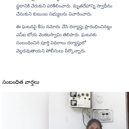
స్థలానికి చేరుకుని పరిశీలించారు. మృతదేహాన్ని స్వాధీనం 
చేసుకుని కుటుంబ సభ్యులను విచారించారు.
ఈ ఘటనపై కేసు నమోదు చేసి దర్యాప్తు ప్రారంభించినట్లు 
ఎస్ఐ బోయ వెంకటస్వామి తెలిపారు. ఘటనకు 
సంబంధించిన పూర్తి వివరాలు దర్యాప్తులో 
వెల్లడవుతాయని పోలీసులు పేర్కొన్నారు.
సంబంధిత వార్తలు