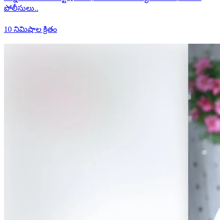
పోలీసులు..
10 నిమిషాల క్రితం