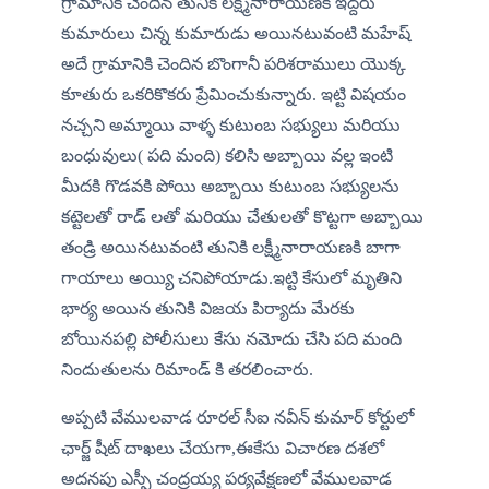
గ్రామానికి చెందిన తునికి లక్ష్మీనారాయణకి ఇద్దరు 
కుమారులు చిన్న కుమారుడు అయినటువంటి మహేష్ 
అదే గ్రామానికి చెందిన బొంగానీ పరిశరాములు యొక్క 
కూతురు ఒకరికొకరు ప్రేమించుకున్నారు. ఇట్టి విషయం 
నచ్చని అమ్మాయి వాళ్ళ కుటుంబ సభ్యులు మరియు 
బంధువులు( పది మంది) కలిసి అబ్బాయి వల్ల ఇంటి 
మీదకి గొడవకి పోయి అబ్బాయి కుటుంబ సభ్యులను 
కట్టెలతో రాడ్ లతో మరియు చేతులతో కొట్టగా అబ్బాయి 
తండ్రి అయినటువంటి తునికి లక్ష్మీనారాయణకి బాగా 
గాయాలు అయ్యి చనిపోయాడు.ఇట్టి కేసులో మృతిని 
భార్య అయిన తునికి విజయ పిర్యాదు మేరకు 
బోయినపల్లి పోలీసులు కేసు నమోదు చేసి పది మంది 
నిందుతులను రిమాండ్ కి తరలించారు.
అప్పటి వేములవాడ రూరల్ సీఐ నవీన్ కుమార్ కోర్టులో 
ఛార్జ్ షీట్ దాఖలు చేయగా,ఈకేసు విచారణ దశలో 
అదనపు ఎస్పీ చంద్రయ్య పర్యవేక్షణలో వేములవాడ 