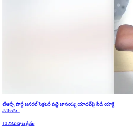
టీఆర్పీ పార్టీ జనరల్ సెక్రటరీ వట్టె జానయ్య యాదవ్‌పై పీడీ యాక్ట్
నమోదు..
10 నిమిషాల క్రితం