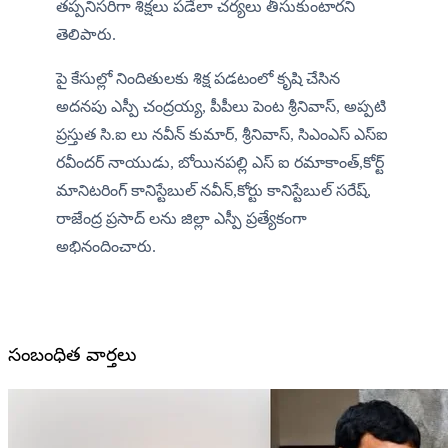
తప్పనిసరిగా శిక్షలు పడేలా చర్యలు తీసుకుంటారని 
తెలిపారు.
పై కేసుల్లో నిందితులకు శిక్ష పడటంలో కృషి చేసిన 
అదనపు ఎస్పీ చంద్రయ్య, పీపీలు పెంట శ్రీనివాస్, అప్పటి 
ప్రస్తుత సి.ఐ లు నవీన్ కుమార్, శ్రీనివాస్, సిఎంఎస్ ఎస్‌ఐ 
రవీందర్ నాయుడు, బోయినపల్లి ఎస్ ఐ రమాకాంత్,కోర్ట్ 
మానిటరింగ్ కానిస్టేబుల్ నవీన్‌,కోర్టు కానిస్టేబుల్ సరేష్, 
రాజేంద్ర ప్రసాద్ లను జిల్లా ఎస్పీ ప్రత్యేకంగా 
అభినందించారు.
సంబంధిత వార్తలు