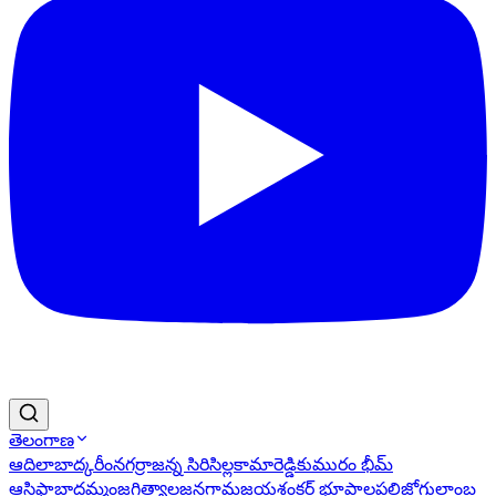
తెలంగాణ
ఆదిలాబాద్
కరీంనగర్
రాజన్న సిరిసిల్ల
కామారెడ్డి
కుమురం భీమ్
ఆసిఫాబాద్
ఖమ్మం
జగిత్యాల
జనగామ
జయశంకర్ భూపాలపల్లి
జోగులాంబ