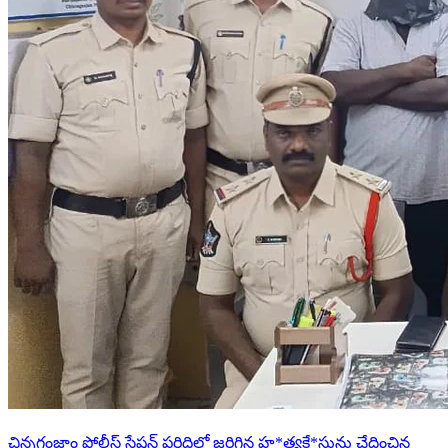
చిన్నగంజాం పోలీస్ స్టేషన్ పరిధిలో జరిగిన హ*త్యకే*సును ఛేదించిన