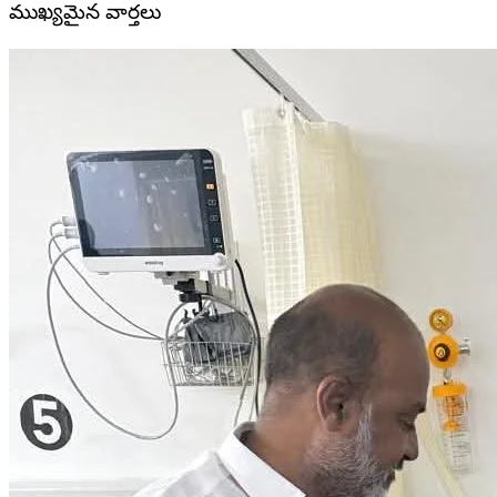
ముఖ్యమైన వార్తలు