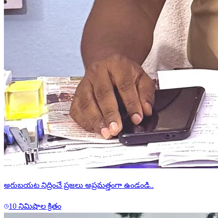
అరుబయట నిద్రించే ప్రజలు అప్రమత్తంగా ఉండండి..
10 నిమిషాల క్రితం