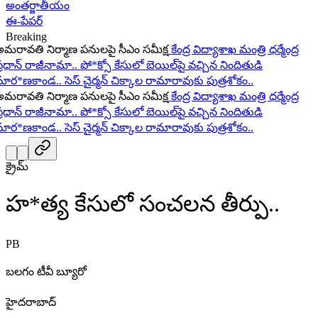
అంతర్జాతీయం
ఈ-పేపర్
Breaking
రావతి నిర్మాణ పనులపై సీఎం సమీక్ష
కేంద్ర విద్యాశాఖ మంత్రి ధర్మేంద్ర
రధాన్ రాజీనామా..
పో*క్సో కేసులో బెయిల్‌పై వచ్చిన నిందితుడి
ర*ణకాండ..
సెస్ చైర్మన్ చిక్కాల రామారావుకు పుత్రశోకం..
రావతి నిర్మాణ పనులపై సీఎం సమీక్ష
కేంద్ర విద్యాశాఖ మంత్రి ధర్మేంద్ర
రధాన్ రాజీనామా..
పో*క్సో కేసులో బెయిల్‌పై వచ్చిన నిందితుడి
ర*ణకాండ..
సెస్ చైర్మన్ చిక్కాల రామారావుకు పుత్రశోకం..
క్రైమ్
హ*త్య కేసులో సంచలన తీర్పు..
PB
బలగం టీవీ బ్యూరో
హైదరాబాద్