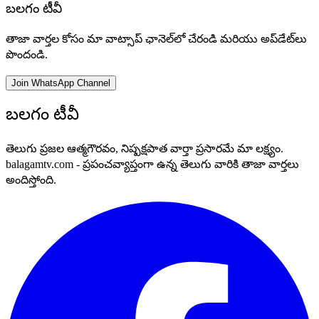
బలగం టీవీ
తాజా వార్తల కోసం మా వాట్సాప్ ఛానెల్‌లో చేరండి మరియు అప్‌డేట్‌లు
పొందండి.
Join WhatsApp Channel
బలగం టీవీ
తెలుగు ప్రజల ఆత్మగౌరవం, నిష్పక్షపాత వార్తా ప్రసారమే మా లక్ష్యం.
balagamtv.com - ప్రపంచవ్యాప్తంగా ఉన్న తెలుగు వారికి తాజా వార్తలు
అందిస్తోంది.