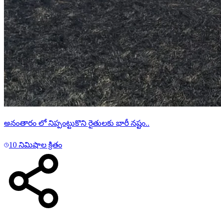
అనంతారం లో నిప్పంట్టుకొని రైతులకు భారీ నష్టం..
10 నిమిషాల క్రితం