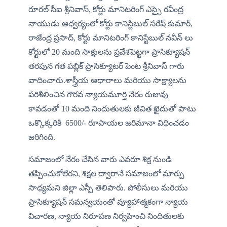
రూరల్ సీఐ శ్రీనివాస్, కోర్టు మానిటరింగ్ ఎస్సై రవీంద్ర 
నాయుడు ఆధ్వర్యంలో కోర్టు కానిస్టేబుల్ సరేష్ కుమార్, 
రాజేంద్ర ప్రసాద్, కోర్టు మానిటరింగ్ కానిస్టేబుల్ నవీన్ లు 
కోర్టులో 20 మంది సాక్షులను ప్రవేశపెట్టగా ప్రాసిక్యూషన్ 
తరపున గత పబ్లిక్ ప్రాసిక్యూటర్ పెంట శ్రీనివాస్ గారు 
వాదించారు.శాస్త్రీయ ఆధారాలు మరియు సాక్ష్యాలను 
పరిశీలించిన గౌరవ న్యాయమూర్తి నేరం రుజువు 
కావడంతో 10 మంది నిందుతులకు జీవిత ఖైదుతో పాటు 
ఒక్కొక్కరికి  6500/- రూపాయల జరిమానా విధించడం 
జరిగింది.
సమాజంలో నేరం చేసిన వారు ఎవరూ శిక్ష నుండి 
తప్పించుకోలేరని, శిక్షల ద్వారానే సమాజంలో మార్పు 
సాధ్యమని జిల్లా ఎస్పీ తెలిపారు. పోలీసులు మరియు 
ప్రాసిక్యూషన్ సమన్వయంతో వ్యూహాత్మకంగా న్యాయ 
విచారణ, న్యాయ నిరూపణ నిర్వహించి నిందితులకు 