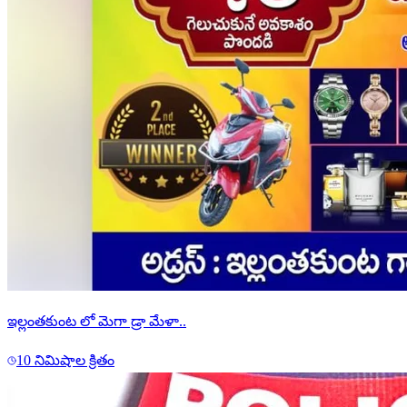
ఇల్లంతకుంట లో మెగా డ్రా మేళా..
10 నిమిషాల క్రితం