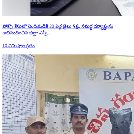
పోక్సో కేసులో నిందితుడికి 20 ఏళ్ల జైలు శిక్ష.. సమర్థ దర్యాప్తును
అభినందించిన జిల్లా ఎస్పీ..
10 నిమిషాల క్రితం