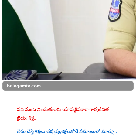
balagamtv.com
పది మంది నిందుతులకు యావజ్జీవకారాగార(జీవిత 
ఖైదు) శిక్ష..
నేరం చేస్తే శిక్షలు తప్పవు,శిక్షలతోనే సమాజంలో మార్పు..