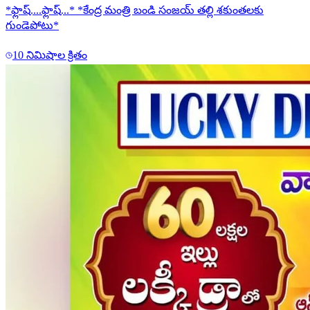
*ఫ్లాష్....ఫ్లాష్...* *కేంద్ర మంత్రి బండి సంజయ్ తల్లి శకుంతలకు
గుండెపోటు*
10 నిమిషాల క్రితం