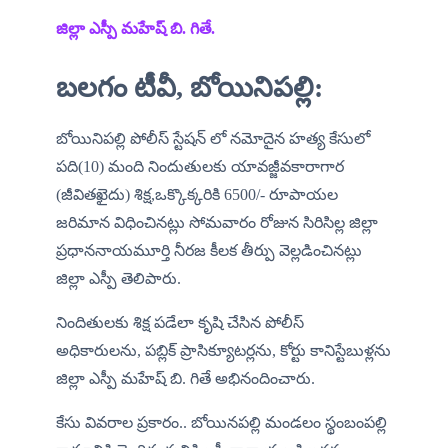
జిల్లా ఎస్పీ మహేష్ బి. గితే.
బలగం టీవీ, బోయినిపల్లి:
బోయినిపల్లి పోలీస్ స్టేషన్ లో నమోదైన హత్య కేసులో 
పది(10) మంది నిందుతులకు యావజ్జీవకారాగార 
(జీవితఖైదు) శిక్ష,ఒక్కొక్కరికి 6500/- రూపాయల 
జరిమాన విధించినట్లు సోమవారం రోజున సిరిసిల్ల జిల్లా 
ప్రధాననాయమూర్తి నీరజ కీలక తీర్పు వెల్లడించినట్లు  
జిల్లా ఎస్పీ తెలిపారు.
నిందితులకు శిక్ష పడేలా కృషి చేసిన పోలీస్ 
అధికారులను, పబ్లిక్ ప్రాసిక్యూటర్లను, కోర్టు కానిస్టేబుళ్లను 
జిల్లా ఎస్పీ మహేష్ బి. గితే అభినందించారు.
కేసు వివరాల ప్రకారం.. బోయినపల్లి మండలం స్థంబంపల్లి 