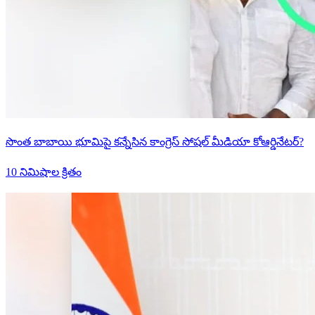
సొంత బాబాయి భూమిపై కన్నేసిన కాంగ్రెస్ సోషల్ మీడియా కోఆర్డినేటర్?
10 నిమిషాల క్రితం