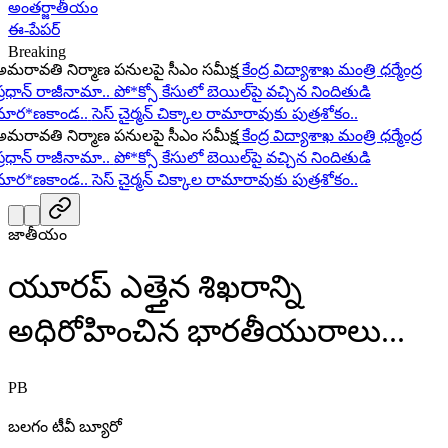
అంతర్జాతీయం
ఈ-పేపర్
Breaking
రావతి నిర్మాణ పనులపై సీఎం సమీక్ష
కేంద్ర విద్యాశాఖ మంత్రి ధర్మేంద్ర
రధాన్ రాజీనామా..
పో*క్సో కేసులో బెయిల్‌పై వచ్చిన నిందితుడి
ర*ణకాండ..
సెస్ చైర్మన్ చిక్కాల రామారావుకు పుత్రశోకం..
రావతి నిర్మాణ పనులపై సీఎం సమీక్ష
కేంద్ర విద్యాశాఖ మంత్రి ధర్మేంద్ర
రధాన్ రాజీనామా..
పో*క్సో కేసులో బెయిల్‌పై వచ్చిన నిందితుడి
ర*ణకాండ..
సెస్ చైర్మన్ చిక్కాల రామారావుకు పుత్రశోకం..
జాతీయం
యూరప్ ఎత్తైన శిఖరాన్ని
అధిరోహించిన భారతీయురాలు...
PB
బలగం టీవీ బ్యూరో