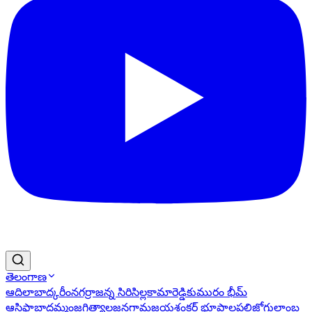
తెలంగాణ
ఆదిలాబాద్
కరీంనగర్
రాజన్న సిరిసిల్ల
కామారెడ్డి
కుమురం భీమ్
ఆసిఫాబాద్
ఖమ్మం
జగిత్యాల
జనగామ
జయశంకర్ భూపాలపల్లి
జోగులాంబ