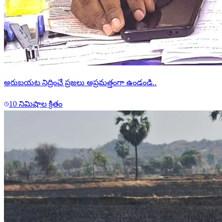
అరుబయట నిద్రించే ప్రజలు అప్రమత్తంగా ఉండండి..
10 నిమిషాల క్రితం