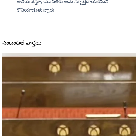
తెలియజేస్తూ, యువతకు ఆమె స్ఫూర్తిదాయకమని 
కొనియాడుతున్నారు.
సంబంధిత వార్తలు