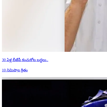
30 ఏళ్ల బీజేపీ కంచుకోట బద్దలు..
10 నిమిషాల క్రితం