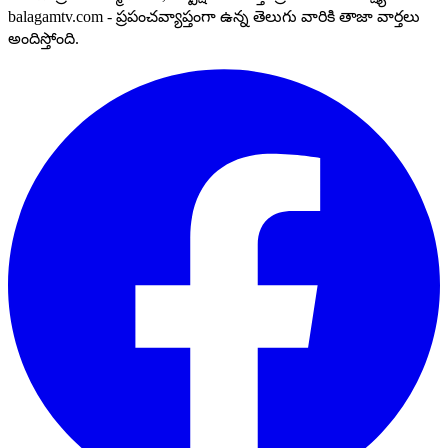
balagamtv.com - ప్రపంచవ్యాప్తంగా ఉన్న తెలుగు వారికి తాజా వార్తలు
అందిస్తోంది.