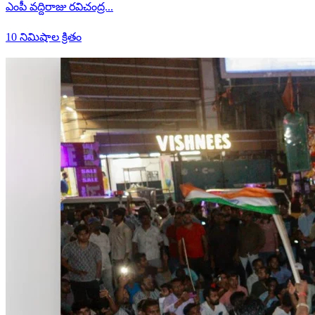
ఎంపీ వద్దిరాజు రవిచంద్ర...
10 నిమిషాల క్రితం