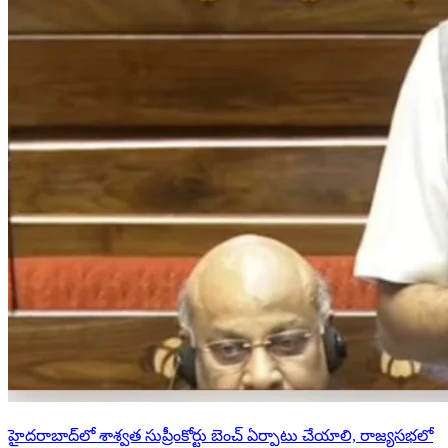
హైదరాబాద్‌లో శాశ్వత సుప్రీంకోర్టు బెంచ్ ఏర్పాటు చేయాలి, రాజ్యసభలో