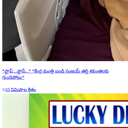
*ఫ్లాష్....ఫ్లాష్...* *కేంద్ర మంత్రి బండి సంజయ్ తల్లి శకుంతలకు
గుండెపోటు*
10 నిమిషాల క్రితం