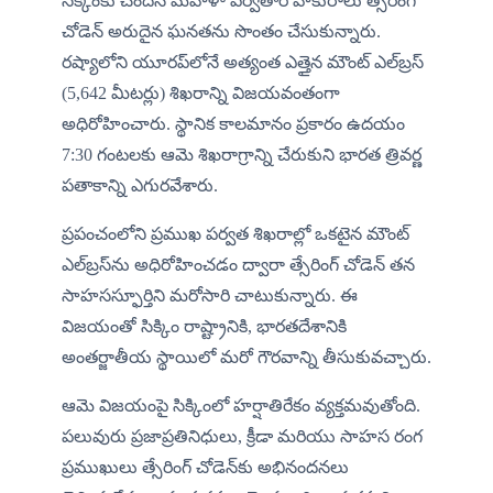
సిక్కింకు చెందిన మహిళా పర్వతారోహకురాలు త్సేరింగ్ 
చోడెన్ అరుదైన ఘనతను సొంతం చేసుకున్నారు. 
రష్యాలోని యూరప్‌లోనే అత్యంత ఎత్తైన మౌంట్ ఎల్‌బ్రస్ 
(5,642 మీటర్లు) శిఖరాన్ని విజయవంతంగా 
అధిరోహించారు. స్థానిక కాలమానం ప్రకారం ఉదయం 
7:30 గంటలకు ఆమె శిఖరాగ్రాన్ని చేరుకుని భారత త్రివర్ణ 
పతాకాన్ని ఎగురవేశారు.
ప్రపంచంలోని ప్రముఖ పర్వత శిఖరాల్లో ఒకటైన మౌంట్ 
ఎల్‌బ్రస్‌ను అధిరోహించడం ద్వారా త్సేరింగ్ చోడెన్ తన 
సాహసస్ఫూర్తిని మరోసారి చాటుకున్నారు. ఈ 
విజయంతో సిక్కిం రాష్ట్రానికి, భారతదేశానికి 
అంతర్జాతీయ స్థాయిలో మరో గౌరవాన్ని తీసుకువచ్చారు.
ఆమె విజయంపై సిక్కింలో హర్షాతిరేకం వ్యక్తమవుతోంది. 
పలువురు ప్రజాప్రతినిధులు, క్రీడా మరియు సాహస రంగ 
ప్రముఖులు త్సేరింగ్ చోడెన్‌కు అభినందనలు 