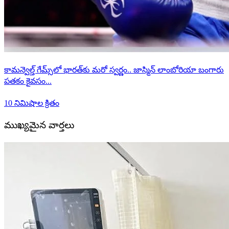
కామన్వెల్త్ గేమ్స్‌లో భారత్‌కు మరో స్వర్ణం.. జాస్మిన్ లాంబోరియా బంగారు
పతకం కైవసం...
10 నిమిషాల క్రితం
ముఖ్యమైన వార్తలు