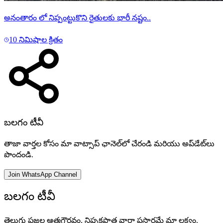
అనంతారం లో నిప్పంట్టుకొని రైతులకు భారీ నష్టం..
10 నిమిషాల క్రితం
బలగం టీవీ
తాజా వార్తల కోసం మా వాట్సాప్ ఛానెల్‌లో చేరండి మరియు అప్‌డేట్‌లు
పొందండి.
Join WhatsApp Channel
బలగం టీవీ
తెలుగు ప్రజల ఆత్మగౌరవం, నిష్పక్షపాత వార్తా ప్రసారమే మా లక్ష్యం.