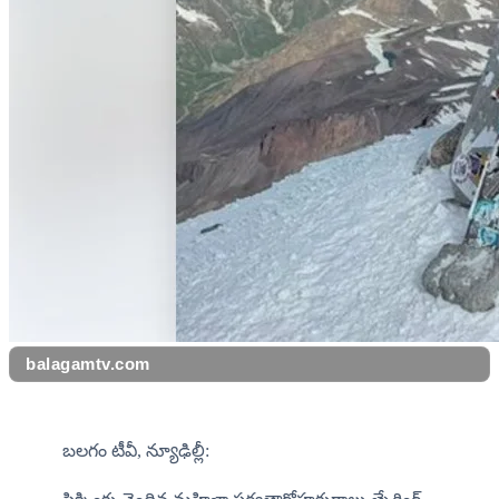
balagamtv.com
బలగం టీవీ, న్యూఢిల్లీ: