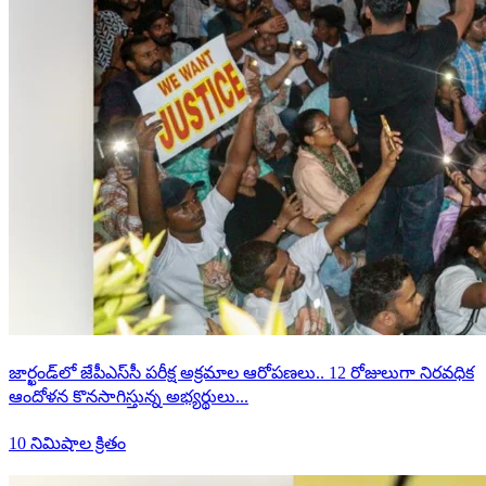
జార్ఖండ్‌లో జేపీఎస్‌సీ పరీక్ష అక్రమాల ఆరోపణలు.. 12 రోజులుగా నిరవధిక
ఆందోళన కొనసాగిస్తున్న అభ్యర్థులు...
10 నిమిషాల క్రితం