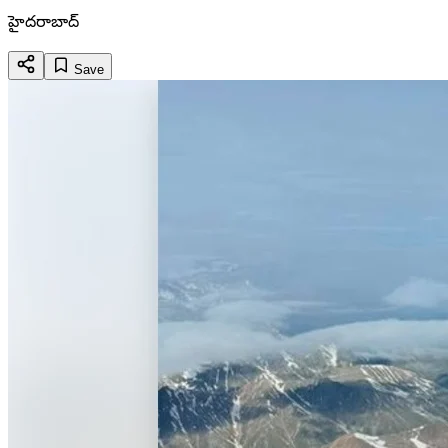
హైదరాబాద్
Save