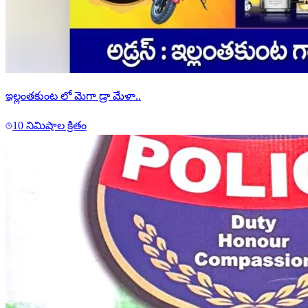
ఇల్లంతకుంట లో మెగా డ్రా మేళా..
10 నిమిషాల క్రితం