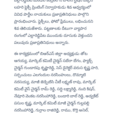
ఎల్లారెడ్డిపేట మండల కేంద్రంలోని పోలీస్ స్టేషన్ పక్కన 
లహరి ఫ్లెక్సీ ప్రింటింగ్ నిర్వాహకుడు శివ ఆధ్వర్యంలో 
వివిధ పార్టీల నాయకులు ప్రజాప్రతినిధులు పాల్గొని 
ప్రారంభించారు. ఫ్లెక్సీలు, ఫోటో ఫ్రేములు, లభించునని 
శివ తెలియజేశారు. పట్టణాలకు దీటుగా వ్యాపార 
రంగంలో ఎల్లారెడ్డిపేట ముందుకు దూసుకు వెళ్తుందని 
పలువురు ప్రజాప్రతినిధులు అన్నారు. 
ఈ కార్యక్రమంలో బిఆర్ఎస్ జిల్లా అధ్యక్షుడు తోట 
ఆగయ్య, మార్కెట్ కమిటీ చైర్మన్ సబేరా బేగం, ఫ్యాక్స్ 
చైర్మన్ గుండారపు కృష్ణారెడ్డి, సెస్ డైరెక్టర్ వరుస కృష్ణ హరి, 
సర్పంచులు ఎలగందుల నరసింహులు, దొమ్మాటి 
నరసయ్య, మాజీ జెడ్పిటిసి చీటీ లక్ష్మణ్ రావు, మార్కెట్ 
కమిటీ వైస్ చైర్మన్ రామ్ రెడ్డి, సద్ది లక్ష్మారెడ్డి, నంది కిషన్, 
నేవూరి వెంకట నరసింహారెడ్డి, బండారి బాల్ రెడ్డి, అడ్వకేట్ 
పసుల కృష్ణ, మార్కెట్ కమిటీ మాజీ చైర్మన్ గుల్లపల్లి 
నరసింహారెడ్డి, గుర్రాల రాజిరెడ్డి, రాము, కొర్రి అనిల్, 