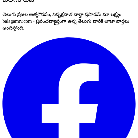
తెలుగు ప్రజల ఆత్మగౌరవం, నిష్పక్షపాత వార్తా ప్రసారమే మా లక్ష్యం.
balagamtv.com - ప్రపంచవ్యాప్తంగా ఉన్న తెలుగు వారికి తాజా వార్తలు
అందిస్తోంది.