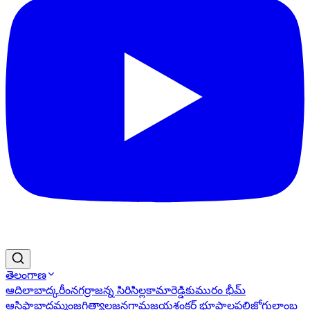
తెలంగాణ
ఆదిలాబాద్
కరీంనగర్
రాజన్న సిరిసిల్ల
కామారెడ్డి
కుమురం భీమ్
ఆసిఫాబాద్
ఖమ్మం
జగిత్యాల
జనగామ
జయశంకర్ భూపాలపల్లి
జోగులాంబ