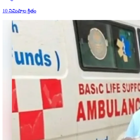
10 నిమిషాల క్రితం