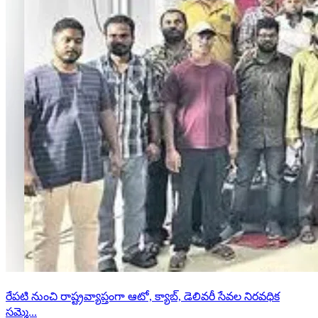
రేపటి నుంచి రాష్ట్రవ్యాప్తంగా ఆటో, క్యాబ్, డెలివరీ సేవల నిరవధిక
సమ్మె...