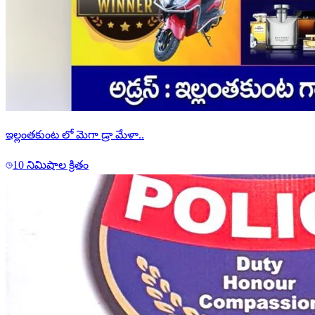
ఇల్లంతకుంట లో మెగా డ్రా మేళా..
10 నిమిషాల క్రితం