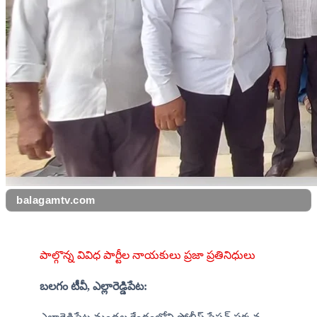
balagamtv.com
పాల్గొన్న వివిధ పార్టీల నాయకులు ప్రజా ప్రతినిధులు
బలగం టీవీ, ఎల్లారెడ్డిపేట: 