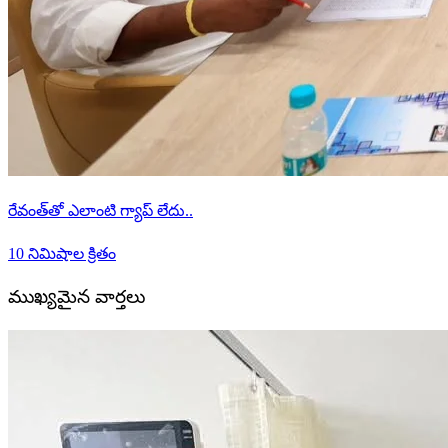
రేవంత్‌తో ఎలాంటి గ్యాప్ లేదు..
10 నిమిషాల క్రితం
ముఖ్యమైన వార్తలు