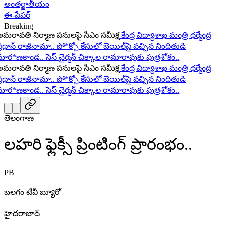
అంతర్జాతీయం
ఈ-పేపర్
Breaking
ావతి నిర్మాణ పనులపై సీఎం సమీక్ష
కేంద్ర విద్యాశాఖ మంత్రి ధర్మేంద్ర
ధాన్ రాజీనామా..
పో*క్సో కేసులో బెయిల్‌పై వచ్చిన నిందితుడి
ర*ణకాండ..
సెస్ చైర్మన్ చిక్కాల రామారావుకు పుత్రశోకం..
ావతి నిర్మాణ పనులపై సీఎం సమీక్ష
కేంద్ర విద్యాశాఖ మంత్రి ధర్మేంద్ర
ధాన్ రాజీనామా..
పో*క్సో కేసులో బెయిల్‌పై వచ్చిన నిందితుడి
ర*ణకాండ..
సెస్ చైర్మన్ చిక్కాల రామారావుకు పుత్రశోకం..
తెలంగాణ
లహరి ఫ్లెక్సీ ప్రింటింగ్ ప్రారంభం..
PB
బలగం టీవీ బ్యూరో
హైదరాబాద్