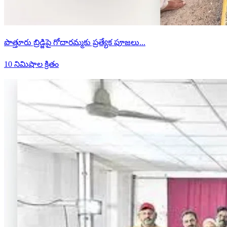
పొత్తూరు బ్రిడ్జిపై గోదారమ్మకు ప్రత్యేక పూజలు...
10 నిమిషాల క్రితం