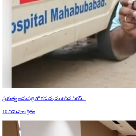
ప్రభుత్వ ఆసుపత్రిలో గడువు ముగిసిన సిరప్...
10 నిమిషాల క్రితం