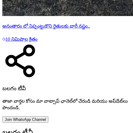
అనంతారం లో నిప్పంట్టుకొని రైతులకు భారీ నష్టం..
10 నిమిషాల క్రితం
బలగం టీవీ
తాజా వార్తల కోసం మా వాట్సాప్ ఛానెల్‌లో చేరండి మరియు అప్‌డేట్‌లు
పొందండి.
Join WhatsApp Channel
బలగం టీవీ