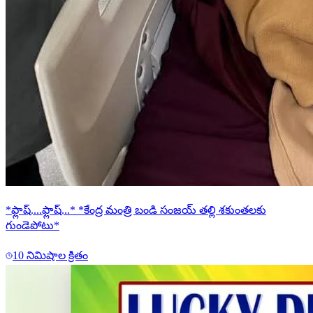
*ఫ్లాష్....ఫ్లాష్...* *కేంద్ర మంత్రి బండి సంజయ్ తల్లి శకుంతలకు
గుండెపోటు*
10 నిమిషాల క్రితం