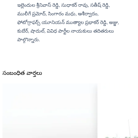
ఇల్లెందుల శ్రీనివాస్ రెడ్డి, సుధాకర్ రావు, సతీష్ రెడ్డి, 
ములీగే ప్రమోద్, సింగారం మధు, ఆశీర్వాదం, 
ఫోటోగ్రాఫర్స్ యూనియన్ ముత్యాల ప్రభాకర్ రెడ్డి, అజ్జు, 
కుబేర్, షాదుల్, వివిధ పార్టీల నాయకులు తదితరులు 
పాల్గొన్నారు.
సంబంధిత వార్తలు