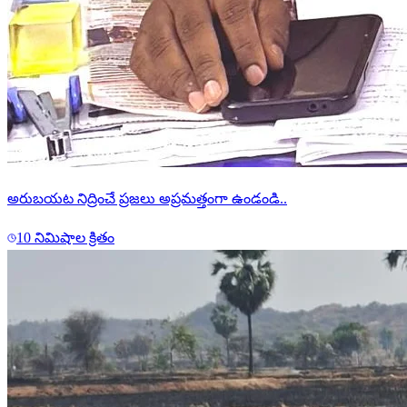
అరుబయట నిద్రించే ప్రజలు అప్రమత్తంగా ఉండండి..
10 నిమిషాల క్రితం