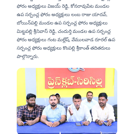
ఫోరం అధ్యక్షులు విజయ్ రెడ్డి, కోనరావుపేట మండల 
ఉప సర్పంచ్ల ఫోరం అధ్యక్షులు లంబ రాజు యాదవ్, 
బోయిన్‌పల్లి మండల ఉప సర్పంచ్ల ఫోరం అధ్యక్షులు 
మిట్టపల్లి శ్రీనివాస్ రెడ్డి, చందుర్తి మండల ఉప సర్పంచ్ల 
ఫోరం అధ్యక్షులు గంట మల్లేష్, వేములవాడ రూరల్ ఉప 
సర్పంచ్ల ఫోరం అధ్యక్షులు కొంపల్లి శ్రీకాంత్ తదితరులు 
పాల్గొన్నారు.