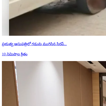
ప్రభుత్వ ఆసుపత్రిలో గడువు ముగిసిన సిరప్...
10 నిమిషాల క్రితం