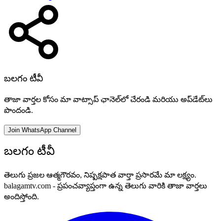
బలగం టీవీ
తాజా వార్తల కోసం మా వాట్సాప్ ఛానెల్‌లో చేరండి మరియు అప్‌డేట్‌లు
పొందండి.
Join WhatsApp Channel
బలగం టీవీ
తెలుగు ప్రజల ఆత్మగౌరవం, నిష్పక్షపాత వార్తా ప్రసారమే మా లక్ష్యం.
balagamtv.com - ప్రపంచవ్యాప్తంగా ఉన్న తెలుగు వారికి తాజా వార్తలు
అందిస్తోంది.