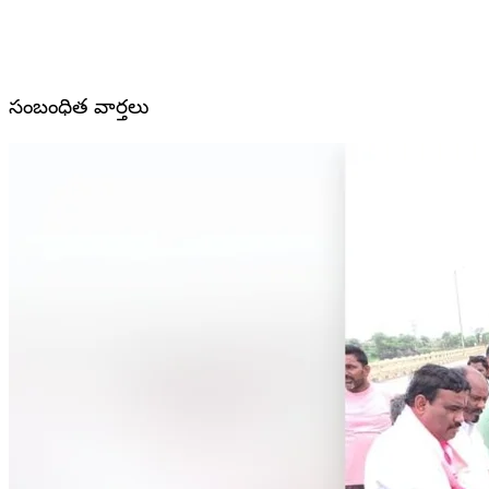
సంబంధిత వార్తలు