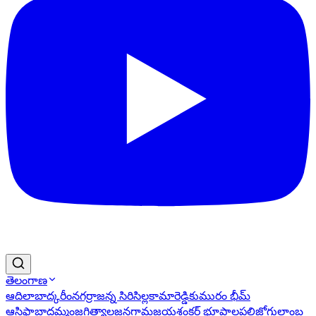
తెలంగాణ
ఆదిలాబాద్
కరీంనగర్
రాజన్న సిరిసిల్ల
కామారెడ్డి
కుమురం భీమ్
ఆసిఫాబాద్
ఖమ్మం
జగిత్యాల
జనగామ
జయశంకర్ భూపాలపల్లి
జోగులాంబ