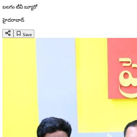
బలగం టీవీ బ్యూరో
హైదరాబాద్
Save