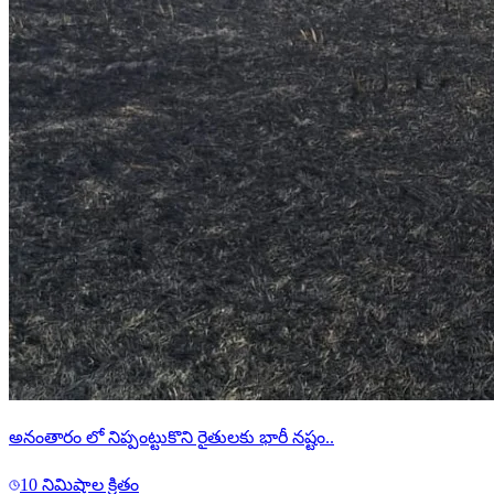
అనంతారం లో నిప్పంట్టుకొని రైతులకు భారీ నష్టం..
10 నిమిషాల క్రితం