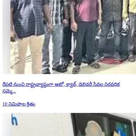
రేపటి నుంచి రాష్ట్రవ్యాప్తంగా ఆటో, క్యాబ్, డెలివరీ సేవల నిరవధిక
సమ్మె...
10 నిమిషాల క్రితం