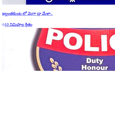
ఇల్లంతకుంట లో మెగా డ్రా మేళా..
10 నిమిషాల క్రితం