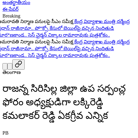
అంతర్జాతీయం
ఈ-పేపర్
Breaking
ావతి నిర్మాణ పనులపై సీఎం సమీక్ష
కేంద్ర విద్యాశాఖ మంత్రి ధర్మేంద్ర
ధాన్ రాజీనామా..
పో*క్సో కేసులో బెయిల్‌పై వచ్చిన నిందితుడి
ర*ణకాండ..
సెస్ చైర్మన్ చిక్కాల రామారావుకు పుత్రశోకం..
ావతి నిర్మాణ పనులపై సీఎం సమీక్ష
కేంద్ర విద్యాశాఖ మంత్రి ధర్మేంద్ర
ధాన్ రాజీనామా..
పో*క్సో కేసులో బెయిల్‌పై వచ్చిన నిందితుడి
ర*ణకాండ..
సెస్ చైర్మన్ చిక్కాల రామారావుకు పుత్రశోకం..
తెలంగాణ
రాజన్న సిరిసిల్ల జిల్లా ఉప సర్పంచ్ల
ఫోరం అధ్యక్షుడిగా లక్కిరెడ్డి
కమలాకర్ రెడ్డి ఏకగ్రీవ ఎన్నిక
PB