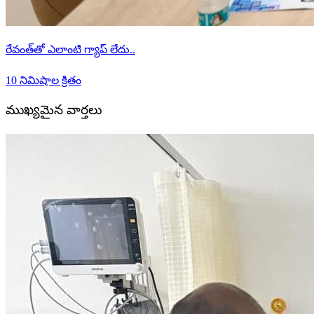
రేవంత్‌తో ఎలాంటి గ్యాప్ లేదు..
10 నిమిషాల క్రితం
ముఖ్యమైన వార్తలు