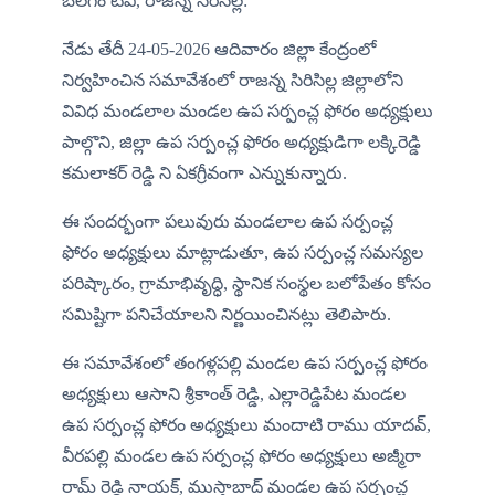
బలగం టీవీ, రాజన్న సిరిసిల్ల:
నేడు తేదీ 24-05-2026 ఆదివారం జిల్లా కేంద్రంలో 
నిర్వహించిన సమావేశంలో రాజన్న సిరిసిల్ల జిల్లాలోని 
వివిధ మండలాల మండల ఉప సర్పంచ్ల ఫోరం అధ్యక్షులు 
పాల్గొని, జిల్లా ఉప సర్పంచ్ల ఫోరం అధ్యక్షుడిగా లక్కిరెడ్డి 
కమలాకర్ రెడ్డి ని ఏకగ్రీవంగా ఎన్నుకున్నారు.
ఈ సందర్భంగా పలువురు మండలాల ఉప సర్పంచ్ల 
ఫోరం అధ్యక్షులు మాట్లాడుతూ, ఉప సర్పంచ్ల సమస్యల 
పరిష్కారం, గ్రామాభివృద్ధి, స్థానిక సంస్థల బలోపేతం కోసం 
సమిష్టిగా పనిచేయాలని నిర్ణయించినట్లు తెలిపారు.
ఈ సమావేశంలో తంగళ్లపల్లి మండల ఉప సర్పంచ్ల ఫోరం 
అధ్యక్షులు ఆసాని శ్రీకాంత్ రెడ్డి, ఎల్లారెడ్డిపేట మండల 
ఉప సర్పంచ్ల ఫోరం అధ్యక్షులు మందాటి రాము యాదవ్, 
వీరపల్లి మండల ఉప సర్పంచ్ల ఫోరం అధ్యక్షులు అజ్మీరా 
రామ్ రెడ్డి నాయక్, ముస్తాబాద్ మండల ఉప సర్పంచ్ల 