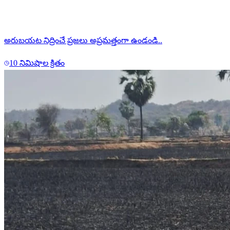
అరుబయట నిద్రించే ప్రజలు అప్రమత్తంగా ఉండండి..
10 నిమిషాల క్రితం