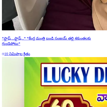
*ఫ్లాష్....ఫ్లాష్...* *కేంద్ర మంత్రి బండి సంజయ్ తల్లి శకుంతలకు
గుండెపోటు*
10 నిమిషాల క్రితం