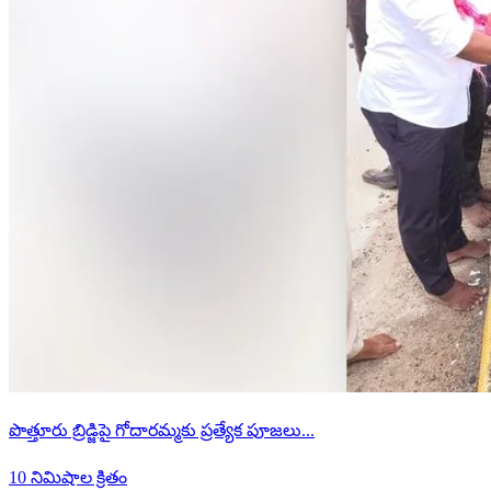
పొత్తూరు బ్రిడ్జిపై గోదారమ్మకు ప్రత్యేక పూజలు...
10 నిమిషాల క్రితం