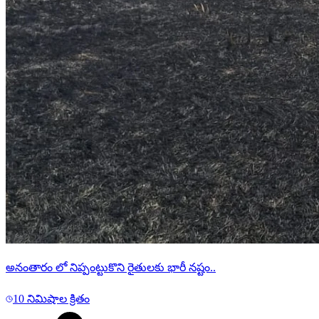
అనంతారం లో నిప్పంట్టుకొని రైతులకు భారీ నష్టం..
10 నిమిషాల క్రితం