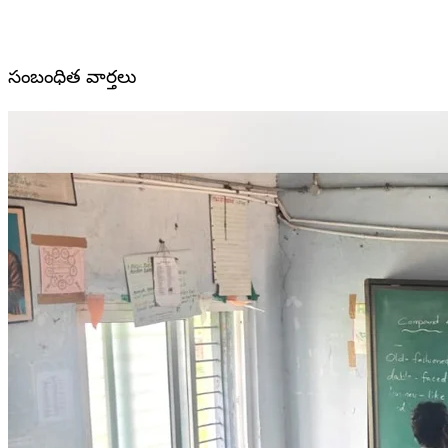
సంబంధిత వార్తలు