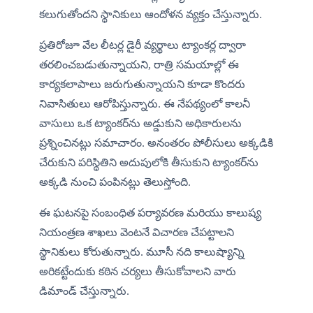
కలుగుతోందని స్థానికులు ఆందోళన వ్యక్తం చేస్తున్నారు.
ప్రతిరోజూ వేల లీటర్ల డైరీ వ్యర్థాలు ట్యాంకర్ల ద్వారా 
తరలించబడుతున్నాయని, రాత్రి సమయాల్లో ఈ 
కార్యకలాపాలు జరుగుతున్నాయని కూడా కొందరు 
నివాసితులు ఆరోపిస్తున్నారు. ఈ నేపథ్యంలో కాలనీ 
వాసులు ఒక ట్యాంకర్‌ను అడ్డుకుని అధికారులను 
ప్రశ్నించినట్లు సమాచారం. అనంతరం పోలీసులు అక్కడికి 
చేరుకుని పరిస్థితిని అదుపులోకి తీసుకుని ట్యాంకర్‌ను 
అక్కడి నుంచి పంపినట్లు తెలుస్తోంది.
ఈ ఘటనపై సంబంధిత పర్యావరణ మరియు కాలుష్య 
నియంత్రణ శాఖలు వెంటనే విచారణ చేపట్టాలని 
స్థానికులు కోరుతున్నారు. మూసీ నది కాలుష్యాన్ని 
అరికట్టేందుకు కఠిన చర్యలు తీసుకోవాలని వారు 
డిమాండ్ చేస్తున్నారు.