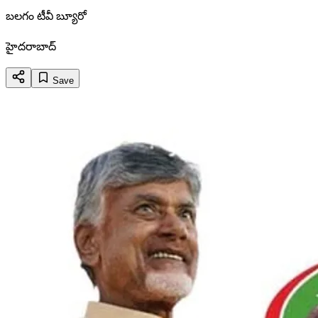
బలగం టీవీ బ్యూరో
హైదరాబాద్
Save