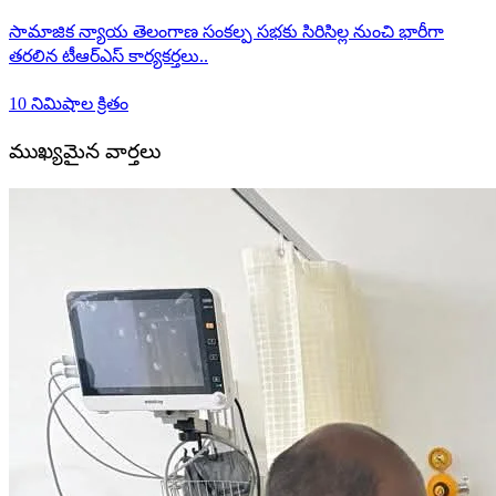
సామాజిక న్యాయ తెలంగాణ సంకల్ప సభకు సిరిసిల్ల నుంచి భారీగా
తరలిన టీఆర్ఎస్ కార్యకర్తలు..
10 నిమిషాల క్రితం
ముఖ్యమైన వార్తలు