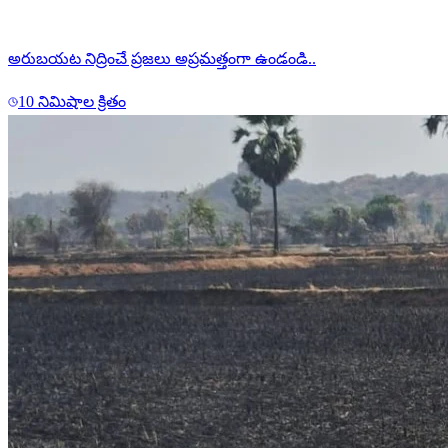
అరుబయట నిద్రించే ప్రజలు అప్రమత్తంగా ఉండండి..
10 నిమిషాల క్రితం