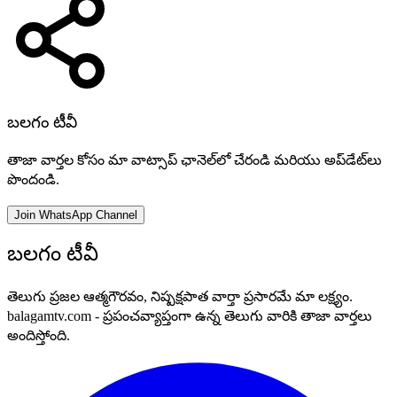
బలగం టీవీ
తాజా వార్తల కోసం మా వాట్సాప్ ఛానెల్‌లో చేరండి మరియు అప్‌డేట్‌లు
పొందండి.
Join WhatsApp Channel
బలగం టీవీ
తెలుగు ప్రజల ఆత్మగౌరవం, నిష్పక్షపాత వార్తా ప్రసారమే మా లక్ష్యం.
balagamtv.com - ప్రపంచవ్యాప్తంగా ఉన్న తెలుగు వారికి తాజా వార్తలు
అందిస్తోంది.