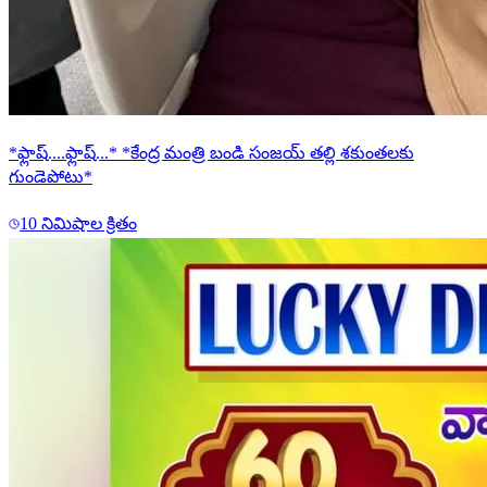
*ఫ్లాష్....ఫ్లాష్...* *కేంద్ర మంత్రి బండి సంజయ్ తల్లి శకుంతలకు
గుండెపోటు*
10 నిమిషాల క్రితం