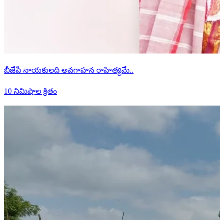
బీజేపీ నాయకులది అవగాహన రాహిత్యమే..
10 నిమిషాల క్రితం