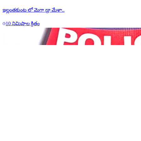
ఇల్లంతకుంట లో మెగా డ్రా మేళా..
10 నిమిషాల క్రితం