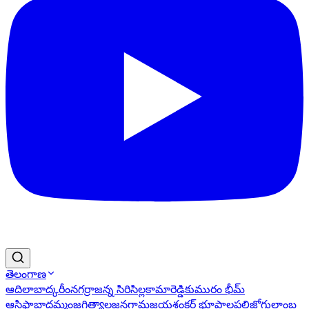
తెలంగాణ
ఆదిలాబాద్
కరీంనగర్
రాజన్న సిరిసిల్ల
కామారెడ్డి
కుమురం భీమ్
ఆసిఫాబాద్
ఖమ్మం
జగిత్యాల
జనగామ
జయశంకర్ భూపాలపల్లి
జోగులాంబ