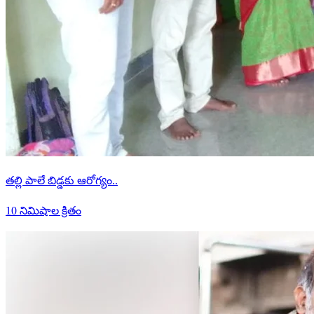
తల్లి పాలే బిడ్డకు ఆరోగ్యం..
10 నిమిషాల క్రితం