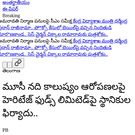
అంతర్జాతీయం
ఈ-పేపర్
Breaking
రావతి నిర్మాణ పనులపై సీఎం సమీక్ష
కేంద్ర విద్యాశాఖ మంత్రి ధర్మేంద్ర
ధాన్ రాజీనామా..
పో*క్సో కేసులో బెయిల్‌పై వచ్చిన నిందితుడి
ర*ణకాండ..
సెస్ చైర్మన్ చిక్కాల రామారావుకు పుత్రశోకం..
రావతి నిర్మాణ పనులపై సీఎం సమీక్ష
కేంద్ర విద్యాశాఖ మంత్రి ధర్మేంద్ర
ధాన్ రాజీనామా..
పో*క్సో కేసులో బెయిల్‌పై వచ్చిన నిందితుడి
ర*ణకాండ..
సెస్ చైర్మన్ చిక్కాల రామారావుకు పుత్రశోకం..
తెలంగాణ
మూసీ నది కాలుష్యం ఆరోపణలపై
హెరిటేజ్ ఫుడ్స్ లిమిటెడ్‌పై స్థానికుల
ఫిర్యాదు..
PB