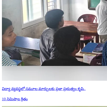
విద్యా వ్యవస్థలో సమూల మార్పులకు ప్రజా ప్రభుత్వం కృషి..
10 నిమిషాల క్రితం