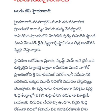
– విచారణ కోరుతున్న కాలనీ వాసులు
బలగం టీవీ, హైదరాబాద్:
హైదరాబాద్ పరిసరాల్లోని మూసీ నది పరివాహక 
ప్రాంతంలో కాలుష్యం పెరుగుతున్న నేపథ్యంలో, 
శామీర్‌పేట ప్రాంతంలోని హెరిటేజ్ ఫుడ్స్ లిమిటెడ్ ప్లాంట్ 
నుంచి వెలువడే డైరీ వ్యర్థాలపై స్థానికులు తీవ్ర ఆందోళన 
వ్యక్తం చేస్తున్నారు.
స్థానికుల ఆరోపణల ప్రకారం, స్కిమ్డ్ వెయ్ అనే డైరీ ఉప 
ఉత్పత్తిని ట్యాంకర్ల ద్వారా శామీర్‌పేట నుండి నాగోల్ 
ప్రాంతంలోని శ్రీ సహదేవసింగ్ నగర్ కాలనీ సమీపానికి 
తరలించి, అక్కడ మూసీ నదిలోకి విడుదల చేస్తున్నట్లు 
తెలుస్తోంది. ఈ వ్యర్థాలను సాధారణంగా పరిశ్రమ వ్యర్థ 
శుద్ధి కేంద్రాల్లో (ETP) శుద్ధి చేసిన తరువాత మాత్రమే 
బయటకు విడుదల చేయాల్సి ఉండగా, సరైన శుద్ధి 
లేకుండా నదిలో కలపడం వల్ల పర్యావరణానికి హాని 