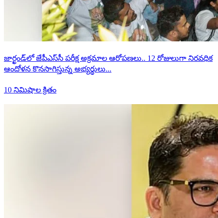
జార్ఖండ్‌లో జేపీఎస్‌సీ పరీక్ష అక్రమాల ఆరోపణలు.. 12 రోజులుగా నిరవధిక
ఆందోళన కొనసాగిస్తున్న అభ్యర్థులు...
10 నిమిషాల క్రితం