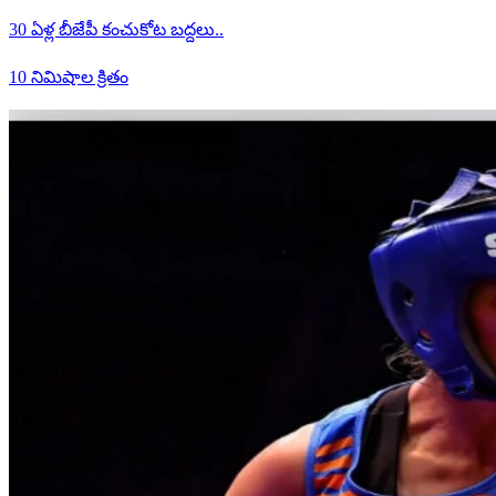
30 ఏళ్ల బీజేపీ కంచుకోట బద్దలు..
10 నిమిషాల క్రితం