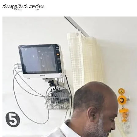
ముఖ్యమైన వార్తలు