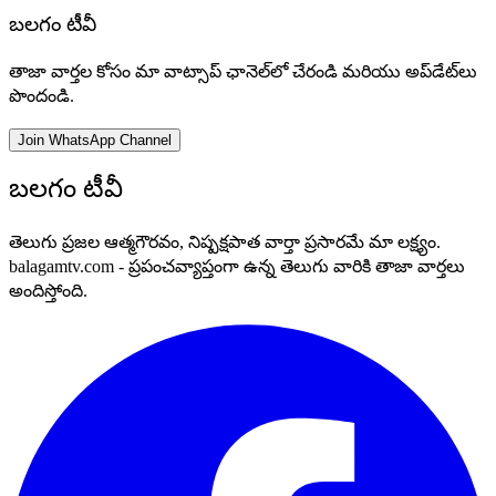
బలగం టీవీ
తాజా వార్తల కోసం మా వాట్సాప్ ఛానెల్‌లో చేరండి మరియు అప్‌డేట్‌లు
పొందండి.
Join WhatsApp Channel
బలగం టీవీ
తెలుగు ప్రజల ఆత్మగౌరవం, నిష్పక్షపాత వార్తా ప్రసారమే మా లక్ష్యం.
balagamtv.com - ప్రపంచవ్యాప్తంగా ఉన్న తెలుగు వారికి తాజా వార్తలు
అందిస్తోంది.