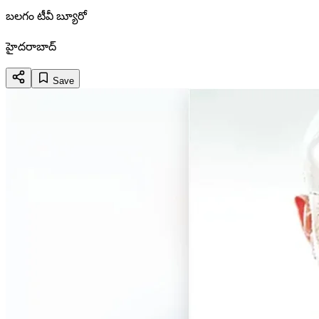
బలగం టీవీ బ్యూరో
హైదరాబాద్
Save