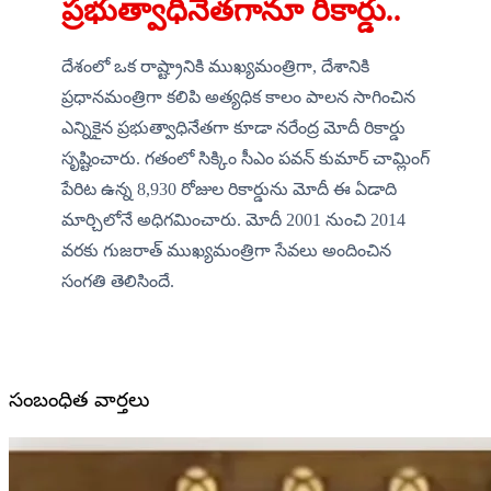
ప్రభుత్వాధినేతగానూ రికార్డు..
దేశంలో ఒక రాష్ట్రానికి ముఖ్యమంత్రిగా, దేశానికి 
ప్రధానమంత్రిగా కలిపి అత్యధిక కాలం పాలన సాగించిన 
ఎన్నికైన ప్రభుత్వాధినేతగా కూడా నరేంద్ర మోదీ రికార్డు 
సృష్టించారు. గతంలో సిక్కిం సీఎం పవన్ కుమార్ చామ్లింగ్ 
పేరిట ఉన్న 8,930 రోజుల రికార్డును మోదీ ఈ ఏడాది 
మార్చిలోనే అధిగమించారు. మోదీ 2001 నుంచి 2014 
వరకు గుజరాత్ ముఖ్యమంత్రిగా సేవలు అందించిన 
సంగతి తెలిసిందే.
సంబంధిత వార్తలు