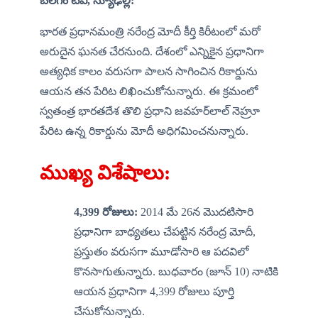
బలగం టీవీ,
 న్యూఢిల్లీ: 
భారత ప్రధానమంత్రి నరేంద్ర మోదీ కీర్తి కిరీటంలో మరో 
అరుదైన ఘనత చేరనుంది. దేశంలో ఎన్నికైన ప్రధానిగా 
అత్యధిక కాలం వరుసగా పాలన సాగించిన రికార్డును 
ఆయన తన పేరిట లిఖించుకోనున్నారు. ఈ క్రమంలో 
స్వతంత్ర భారతదేశ తొలి ప్రధాని జవహర్‌లాల్ నెహ్రూ 
పేరిట ఉన్న రికార్డును మోదీ అధిగమించనున్నారు.
ముఖ్య విశేషాలు:
4,399 రోజులు:
 2014 మే 26న మొదటిసారి 
ప్రధానిగా బాధ్యతలు చేపట్టిన నరేంద్ర మోదీ, 
ప్రస్తుతం వరుసగా మూడోసారి ఆ పదవిలో 
కొనసాగుతున్నారు. బుధవారం (జూన్ 10) నాటికి 
ఆయన ప్రధానిగా 4,399 రోజులు పూర్తి 
చేసుకోనున్నారు.