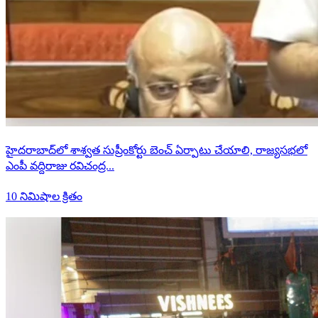
హైదరాబాద్‌లో శాశ్వత సుప్రీంకోర్టు బెంచ్ ఏర్పాటు చేయాలి, రాజ్యసభలో
ఎంపీ వద్దిరాజు రవిచంద్ర...
10 నిమిషాల క్రితం