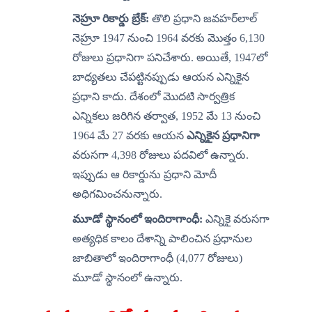
నెహ్రూ రికార్డు బ్రేక్:
 తొలి ప్రధాని జవహర్‌లాల్ 
నెహ్రూ 1947 నుంచి 1964 వరకు మొత్తం 6,130 
రోజులు ప్రధానిగా పనిచేశారు. అయితే, 1947లో 
బాధ్యతలు చేపట్టినప్పుడు ఆయన ఎన్నికైన 
ప్రధాని కాదు. దేశంలో మొదటి సార్వత్రిక 
ఎన్నికలు జరిగిన తర్వాత, 1952 మే 13 నుంచి 
1964 మే 27 వరకు ఆయన 
ఎన్నికైన ప్రధానిగా
వరుసగా 4,398 రోజులు పదవిలో ఉన్నారు. 
ఇప్పుడు ఆ రికార్డును ప్రధాని మోదీ 
అధిగమించనున్నారు.
మూడో స్థానంలో ఇందిరాగాంధీ:
 ఎన్నికై వరుసగా 
అత్యధిక కాలం దేశాన్ని పాలించిన ప్రధానుల 
జాబితాలో ఇందిరాగాంధీ (4,077 రోజులు) 
మూడో స్థానంలో ఉన్నారు.