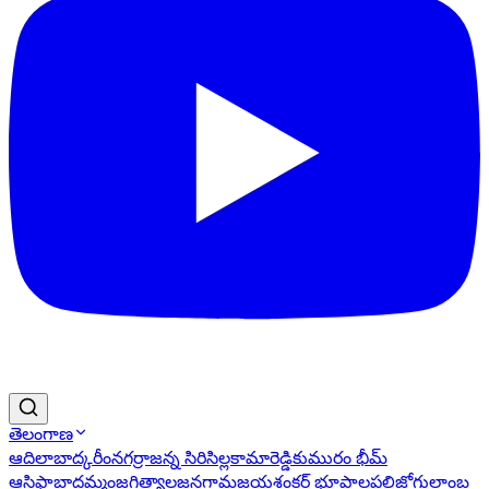
తెలంగాణ
ఆదిలాబాద్
కరీంనగర్
రాజన్న సిరిసిల్ల
కామారెడ్డి
కుమురం భీమ్
ఆసిఫాబాద్
ఖమ్మం
జగిత్యాల
జనగామ
జయశంకర్ భూపాలపల్లి
జోగులాంబ