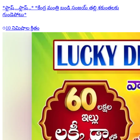
*ఫ్లాష్....ఫ్లాష్...* *కేంద్ర మంత్రి బండి సంజయ్ తల్లి శకుంతలకు
గుండెపోటు*
10 నిమిషాల క్రితం