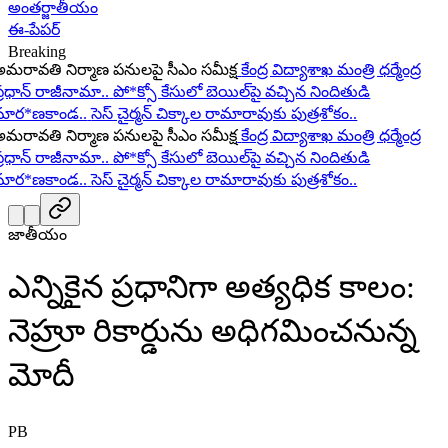
అంతర్జాతీయం
ఈ-పేపర్
Breaking
రావతి నిర్మాణ పనులపై సీఎం సమీక్ష
కేంద్ర విద్యాశాఖ మంత్రి ధర్మేంద్ర
రధాన్ రాజీనామా..
పో*క్సో కేసులో బెయిల్‌పై వచ్చిన నిందితుడి
ర*ణకాండ..
సెస్ చైర్మన్ చిక్కాల రామారావుకు పుత్రశోకం..
రావతి నిర్మాణ పనులపై సీఎం సమీక్ష
కేంద్ర విద్యాశాఖ మంత్రి ధర్మేంద్ర
రధాన్ రాజీనామా..
పో*క్సో కేసులో బెయిల్‌పై వచ్చిన నిందితుడి
ర*ణకాండ..
సెస్ చైర్మన్ చిక్కాల రామారావుకు పుత్రశోకం..
జాతీయం
ఎన్నికైన ప్రధానిగా అత్యధిక కాలం:
నెహ్రూ రికార్డును అధిగమించనున్న
మోదీ
PB