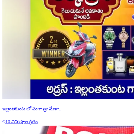
ఇల్లంతకుంట లో మెగా డ్రా మేళా..
10 నిమిషాల క్రితం