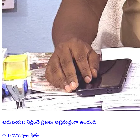
అరుబయట నిద్రించే ప్రజలు అప్రమత్తంగా ఉండండి..
10 నిమిషాల క్రితం