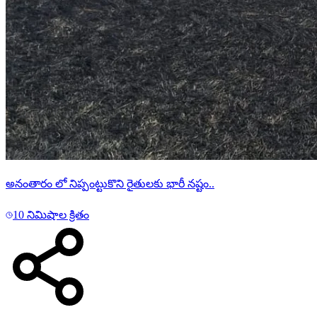
అనంతారం లో నిప్పంట్టుకొని రైతులకు భారీ నష్టం..
10 నిమిషాల క్రితం