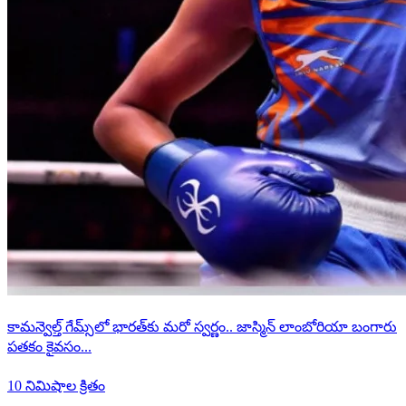
కామన్వెల్త్ గేమ్స్‌లో భారత్‌కు మరో స్వర్ణం.. జాస్మిన్ లాంబోరియా బంగారు
పతకం కైవసం...
10 నిమిషాల క్రితం