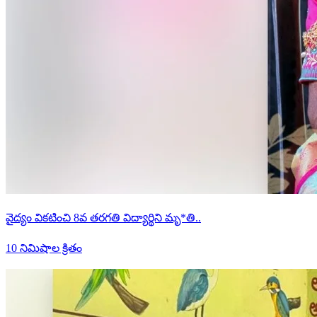
వైద్యం వికటించి 8వ తరగతి విద్యార్థిని మృ*తి..
10 నిమిషాల క్రితం