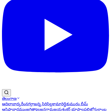
తెలంగాణ
ఆదిలాబాద్
కరీంనగర్
రాజన్న సిరిసిల్ల
కామారెడ్డి
కుమురం భీమ్
ఆసిఫాబాద్
ఖమ్మం
జగిత్యాల
జనగామ
జయశంకర్ భూపాలపల్లి
జోగులాంబ