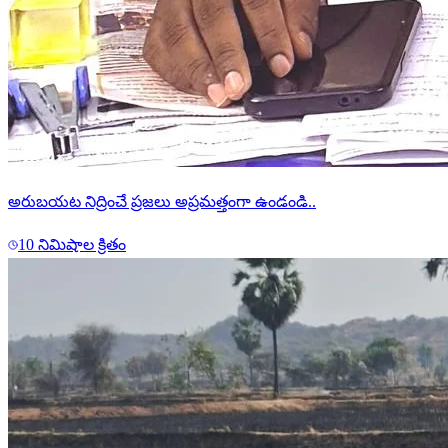
అరుబయట నిద్రించే ప్రజలు అప్రమత్తంగా ఉండండి..
10 నిమిషాల క్రితం