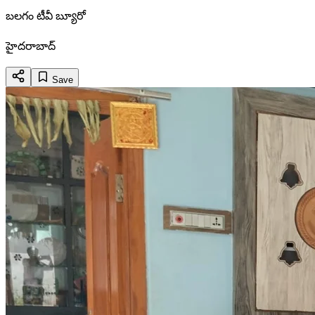
బలగం టీవీ బ్యూరో
హైదరాబాద్
Save