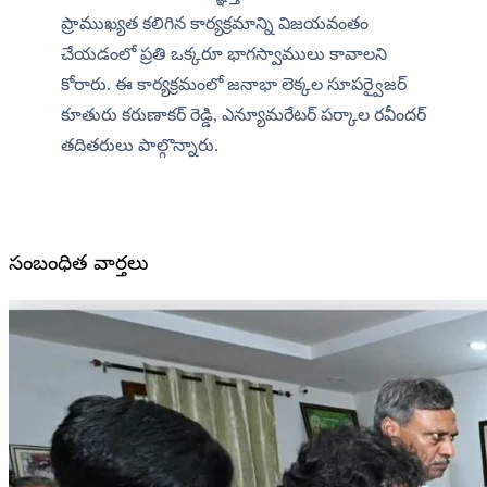
ప్రాముఖ్యత కలిగిన కార్యక్రమాన్ని విజయవంతం 
చేయడంలో ప్రతి ఒక్కరూ భాగస్వాములు కావాలని 
కోరారు. ఈ కార్యక్రమంలో జనాభా లెక్కల సూపర్వైజర్ 
కూతురు కరుణాకర్ రెడ్డి, ఎన్యూమరేటర్ పర్కాల రవీందర్ 
తదితరులు పాల్గొన్నారు.
సంబంధిత వార్తలు