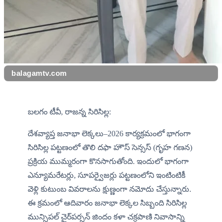
balagamtv.com
బలగం టీవీ, రాజన్న సిరిసిల్ల:
దేశవ్యాప్త జనాభా లెక్కలు–2026 కార్యక్రమంలో భాగంగా 
సిరిసిల్ల పట్టణంలో తొలి దఫా హౌస్ సెన్సస్ (గృహ గణన) 
ప్రక్రియ ముమ్మరంగా కొనసాగుతోంది. ఇందులో భాగంగా 
ఎన్యూమరేటర్లు, సూపర్వైజర్లు పట్టణంలోని ఇంటింటికీ 
వెళ్లి కుటుంబ వివరాలను క్షుణ్ణంగా నమోదు చేస్తున్నారు. 
ఈ క్రమంలో ఆదివారం జనాభా లెక్కల సిబ్బంది సిరిసిల్ల 
మున్సిపల్ చైర్‌పర్సన్ జిందం కళా చక్రపాణి నివాసాన్ని 