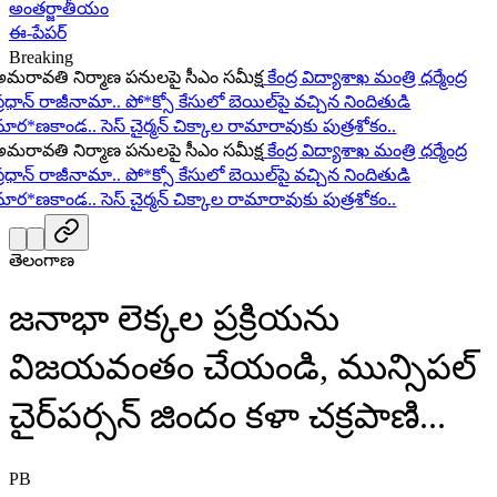
అంతర్జాతీయం
ఈ-పేపర్
Breaking
ావతి నిర్మాణ పనులపై సీఎం సమీక్ష
కేంద్ర విద్యాశాఖ మంత్రి ధర్మేంద్ర
ధాన్ రాజీనామా..
పో*క్సో కేసులో బెయిల్‌పై వచ్చిన నిందితుడి
ర*ణకాండ..
సెస్ చైర్మన్ చిక్కాల రామారావుకు పుత్రశోకం..
ావతి నిర్మాణ పనులపై సీఎం సమీక్ష
కేంద్ర విద్యాశాఖ మంత్రి ధర్మేంద్ర
ధాన్ రాజీనామా..
పో*క్సో కేసులో బెయిల్‌పై వచ్చిన నిందితుడి
ర*ణకాండ..
సెస్ చైర్మన్ చిక్కాల రామారావుకు పుత్రశోకం..
తెలంగాణ
జనాభా లెక్కల ప్రక్రియను
విజయవంతం చేయండి, మున్సిపల్
చైర్‌పర్సన్ జిందం కళా చక్రపాణి...
PB