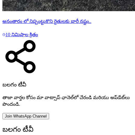
అనంతారం లో నిప్పంట్టుకొని రైతులకు భారీ నష్టం..
10 నిమిషాల క్రితం
బలగం టీవీ
తాజా వార్తల కోసం మా వాట్సాప్ ఛానెల్‌లో చేరండి మరియు అప్‌డేట్‌లు
పొందండి.
Join WhatsApp Channel
బలగం టీవీ