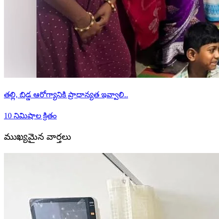
తల్లి, బిడ్డ ఆరోగ్యానికి ప్రాధాన్యత ఇవ్వాలి..
10 నిమిషాల క్రితం
ముఖ్యమైన వార్తలు