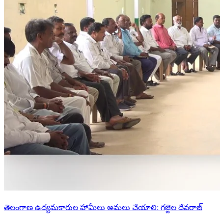
తెలంగాణ ఉద్యమకారుల హామీలు అమలు చేయాలి: గజ్జెల దేవరాజ్