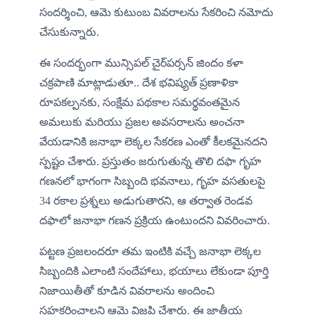
సందర్శించి, ఆమె కుటుంబ వివరాలను సేకరించి నమోదు 
చేసుకున్నారు.
ఈ సందర్భంగా మున్సిపల్ చైర్‌పర్సన్ జిందం కళా 
చక్రపాణి మాట్లాడుతూ.. దేశ భవిష్యత్ ప్రణాళికా 
రూపకల్పనకు, సంక్షేమ పథకాల సమర్థవంతమైన 
అమలుకు మరియు ప్రజల అవసరాలను అంచనా 
వేయడానికి జనాభా లెక్కల సేకరణ ఎంతో కీలకమైనదని 
స్పష్టం చేశారు. ప్రస్తుతం జరుగుతున్న తొలి దఫా గృహ 
గణనలో భాగంగా సిబ్బంది భవనాలు, గృహ వసతులపై 
34 రకాల ప్రశ్నలు అడుగుతారని, ఆ తర్వాత రెండవ 
దఫాలో జనాభా గణన ప్రక్రియ ఉంటుందని వివరించారు.
పట్టణ ప్రజలందరూ తమ ఇంటికి వచ్చే జనాభా లెక్కల 
సిబ్బందికి ఎలాంటి సందేహాలు, భయాలు లేకుండా పూర్తి 
నిజాయితీతో కూడిన వివరాలను అందించి 
సహకరించాలని ఆమె విజ్ఞప్తి చేశారు. ఈ జాతీయ 