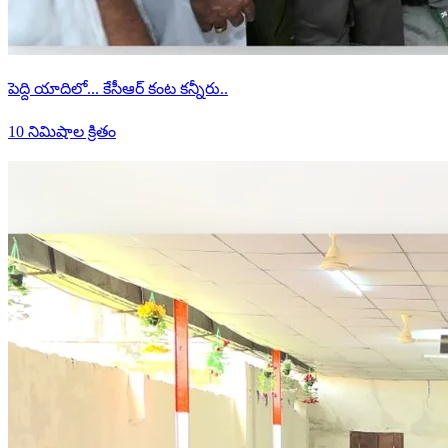
పెద్ది యాదిలో... కేసీఆర్ కంట కన్నీరు..
10 నిమిషాల క్రితం