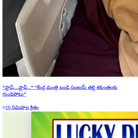
*ఫ్లాష్....ఫ్లాష్...* *కేంద్ర మంత్రి బండి సంజయ్ తల్లి శకుంతలకు
గుండెపోటు*
10 నిమిషాల క్రితం