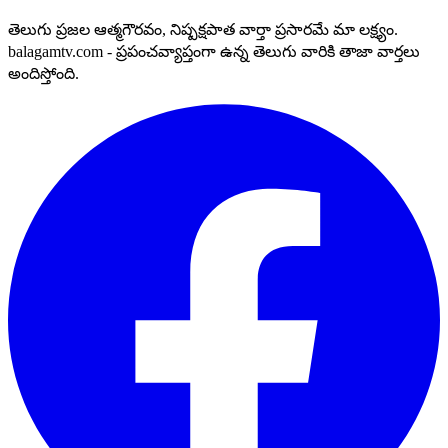
తెలుగు ప్రజల ఆత్మగౌరవం, నిష్పక్షపాత వార్తా ప్రసారమే మా లక్ష్యం.
balagamtv.com - ప్రపంచవ్యాప్తంగా ఉన్న తెలుగు వారికి తాజా వార్తలు
అందిస్తోంది.