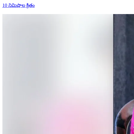
10 నిమిషాల క్రితం