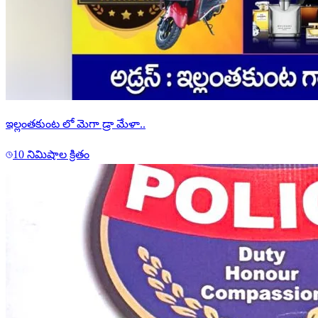
ఇల్లంతకుంట లో మెగా డ్రా మేళా..
10 నిమిషాల క్రితం