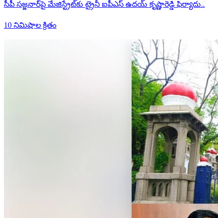
సీపీ సజ్జనార్‌పై మేజిస్ట్రేట్‌కు ట్రైనీ ఐపీఎస్ ఉదయ్ కృష్ణారెడ్డి ఫిర్యాదు..
10 నిమిషాల క్రితం