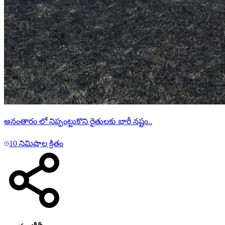
అనంతారం లో నిప్పంట్టుకొని రైతులకు భారీ నష్టం..
10 నిమిషాల క్రితం