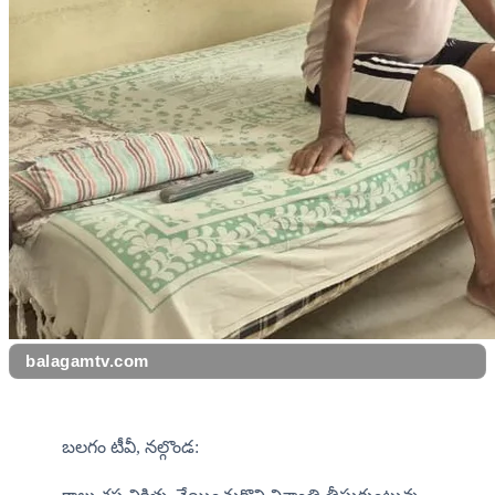
balagamtv.com
బలగం టీవీ, నల్గొండ: