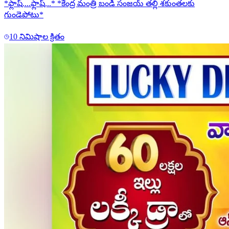
*ఫ్లాష్....ఫ్లాష్...* *కేంద్ర మంత్రి బండి సంజయ్ తల్లి శకుంతలకు
గుండెపోటు*
10 నిమిషాల క్రితం