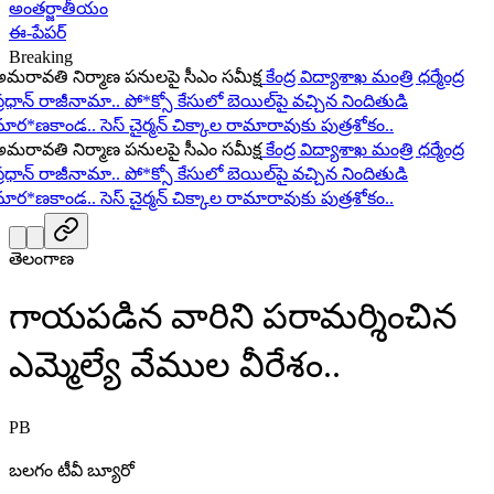
అంతర్జాతీయం
ఈ-పేపర్
Breaking
ావతి నిర్మాణ పనులపై సీఎం సమీక్ష
కేంద్ర విద్యాశాఖ మంత్రి ధర్మేంద్ర
ధాన్ రాజీనామా..
పో*క్సో కేసులో బెయిల్‌పై వచ్చిన నిందితుడి
ర*ణకాండ..
సెస్ చైర్మన్ చిక్కాల రామారావుకు పుత్రశోకం..
ావతి నిర్మాణ పనులపై సీఎం సమీక్ష
కేంద్ర విద్యాశాఖ మంత్రి ధర్మేంద్ర
ధాన్ రాజీనామా..
పో*క్సో కేసులో బెయిల్‌పై వచ్చిన నిందితుడి
ర*ణకాండ..
సెస్ చైర్మన్ చిక్కాల రామారావుకు పుత్రశోకం..
తెలంగాణ
గాయపడిన వారిని పరామర్శించిన
ఎమ్మెల్యే వేముల వీరేశం..
PB
బలగం టీవీ బ్యూరో