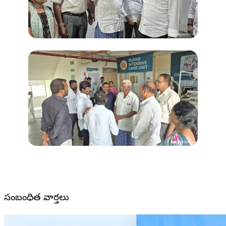
సంబంధిత వార్తలు