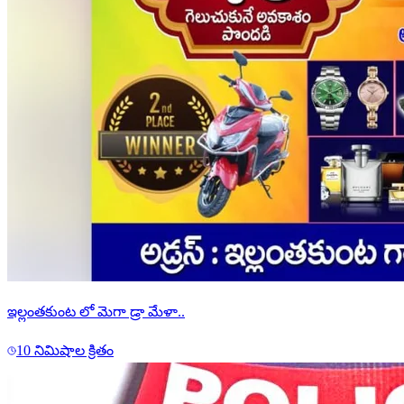
ఇల్లంతకుంట లో మెగా డ్రా మేళా..
10 నిమిషాల క్రితం