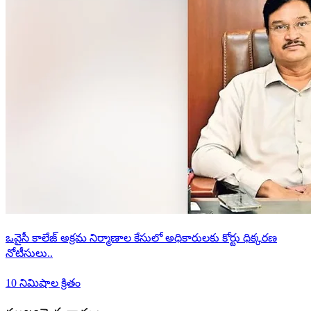
ఒవైసీ కాలేజ్ అక్రమ నిర్మాణాల కేసులో అధికారులకు కోర్టు ధిక్కరణ
నోటీసులు..
10 నిమిషాల క్రితం