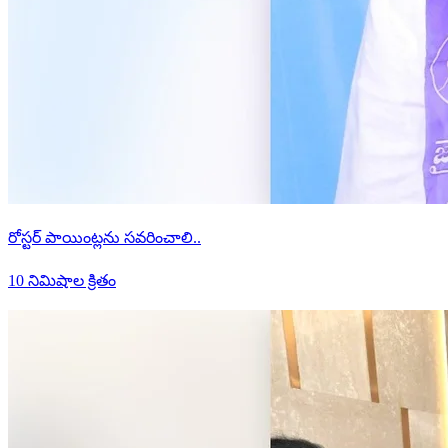
రోస్టర్ పాయింట్లను సవరించాలి..
10 నిమిషాల క్రితం