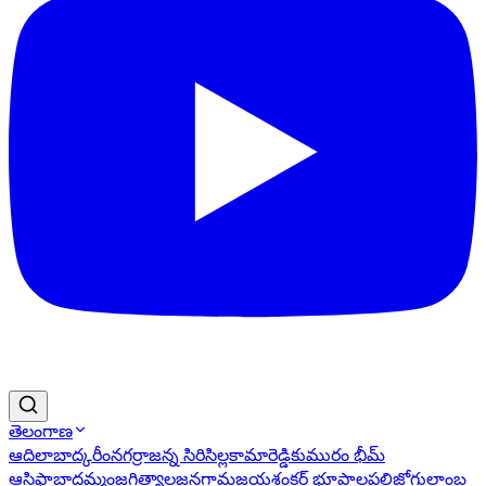
తెలంగాణ
ఆదిలాబాద్
కరీంనగర్
రాజన్న సిరిసిల్ల
కామారెడ్డి
కుమురం భీమ్
ఆసిఫాబాద్
ఖమ్మం
జగిత్యాల
జనగామ
జయశంకర్ భూపాలపల్లి
జోగులాంబ