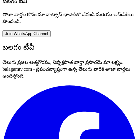
బలగం టీవీ
తాజా వార్తల కోసం మా వాట్సాప్ ఛానెల్‌లో చేరండి మరియు అప్‌డేట్‌లు
పొందండి.
Join WhatsApp Channel
బలగం టీవీ
తెలుగు ప్రజల ఆత్మగౌరవం, నిష్పక్షపాత వార్తా ప్రసారమే మా లక్ష్యం.
balagamtv.com - ప్రపంచవ్యాప్తంగా ఉన్న తెలుగు వారికి తాజా వార్తలు
అందిస్తోంది.