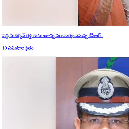
పెద్ది సుదర్శన్ రెడ్డి కుటుంబాన్ని పరామర్శించనున్న కేసీఆర్..
10 నిమిషాల క్రితం