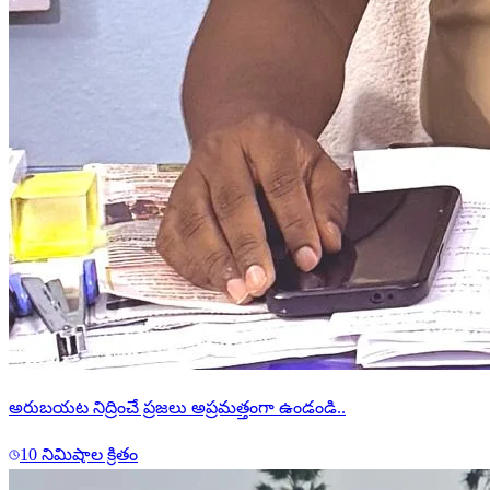
అరుబయట నిద్రించే ప్రజలు అప్రమత్తంగా ఉండండి..
10 నిమిషాల క్రితం