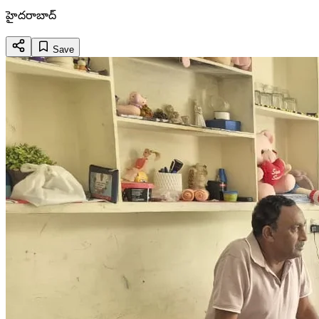
హైదరాబాద్
Save