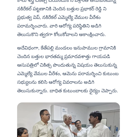
కాలు శస్త్ర చికిత్స చేయించుకొని విశ్రాంతి తీసుకుంటున్న 
నకిరేకల్ పట్టణానికి చెందిన బత్తుల ప్రభాకర్ రెడ్డి ని 
ప్రభుత్వ విప్, నకిరేకల్ ఎమ్మెల్యే వేముల వీరేశం 
పరామర్శించారు. వారి ఆరోగ్య పరిస్థితిని అడిగి 
తెలుసుకొని త్వరగా కోలుకోవాలని ఆకాంక్షించారు.
అదేవిధంగా, కేతేపల్లి మండలం ఇనుపాముల గ్రామానికి 
చెందిన బత్తుల భారతమ్మ ప్రమాదవశాత్తు గాయపడి 
ఆసుపత్రిలో చికిత్స పొందుతున్న విషయం తెలుసుకున్న 
ఎమ్మెల్యే వేముల వీరేశం, ఆమెను పరామర్శించి కుటుంబ 
సభ్యులను కలిసి ఆరోగ్య వివరాలను అడిగి 
తెలుసుకున్నారు. బాధిత కుటుంబాలకు ధైర్యం చెప్పారు.