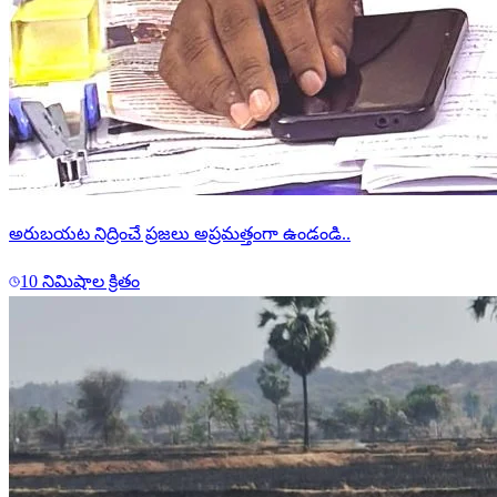
అరుబయట నిద్రించే ప్రజలు అప్రమత్తంగా ఉండండి..
10 నిమిషాల క్రితం