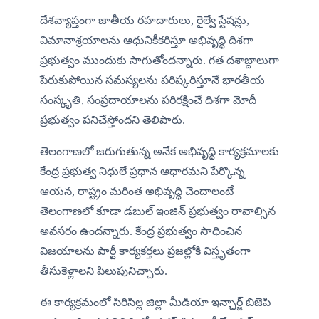
దేశవ్యాప్తంగా జాతీయ రహదారులు, రైల్వే స్టేషన్లు, 
విమానాశ్రయాలను ఆధునికీకరిస్తూ అభివృద్ధి దిశగా 
ప్రభుత్వం ముందుకు సాగుతోందన్నారు. గత దశాబ్దాలుగా 
పేరుకుపోయిన సమస్యలను పరిష్కరిస్తూనే భారతీయ 
సంస్కృతి, సంప్రదాయాలను పరిరక్షించే దిశగా మోదీ 
ప్రభుత్వం పనిచేస్తోందని తెలిపారు.
తెలంగాణలో జరుగుతున్న అనేక అభివృద్ధి కార్యక్రమాలకు 
కేంద్ర ప్రభుత్వ నిధులే ప్రధాన ఆధారమని పేర్కొన్న 
ఆయన, రాష్ట్రం మరింత అభివృద్ధి చెందాలంటే 
తెలంగాణలో కూడా డబుల్ ఇంజిన్ ప్రభుత్వం రావాల్సిన 
అవసరం ఉందన్నారు. కేంద్ర ప్రభుత్వం సాధించిన 
విజయాలను పార్టీ కార్యకర్తలు ప్రజల్లోకి విస్తృతంగా 
తీసుకెళ్లాలని పిలుపునిచ్చారు.
ఈ కార్యక్రమంలో సిరిసిల్ల జిల్లా మీడియా ఇన్ఛార్జ్ బిజెపి 