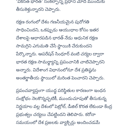
‘వికసిత్ భారత్’ సంకల్పాన్ని ప్రధాని మోదీ ముందుకు 
తీసుకెళ్తున్నారని చెప్పారు.
రక్షణ రంగంలో దేశం గణనీయమైన పురోగతి 
సాధించిందని, ఒకప్పుడు ఆయుధాల కోసం ఇతర 
దేశాలపై ఆధారపడిన భారత్ నేడు ఆధునిక రక్షణ 
సామగ్రిని ఎగుమతి చేసే స్థాయికి చేరుకుందని 
పేర్కొన్నారు. ఆపరేషన్ సింధూర్ వంటి చర్యల ద్వారా 
భారత రక్షణ సామర్థ్యాన్ని ప్రపంచానికి చాటిచెప్పారని 
అన్నారు. విదేశాంగ విధానంలోనూ దేశ ప్రతిష్ఠను 
అంతర్జాతీయ స్థాయిలో మరింత పెంచారని చెప్పారు.
ప్రపంచవ్యాప్తంగా యుద్ధ పరిస్థితుల కారణంగా ఇంధన 
సంక్షోభం నెలకొన్నప్పటికీ, ముందుచూపుతో తీసుకున్న 
నిర్ణయాల వల్ల దేశంలో పెట్రోల్, డీజిల్ కొరత లేకుండా కేంద్ర 
ప్రభుత్వం చర్యలు చేపట్టిందని తెలిపారు. కరోనా 
సమయంలో దేశ ప్రజలకు వ్యాక్సిన్లు అందించడమే 