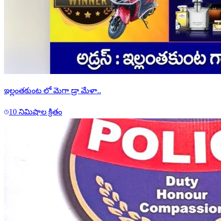
ఇల్లంతకుంట లో మెగా డ్రా మేళా..
10 నిమిషాల క్రితం