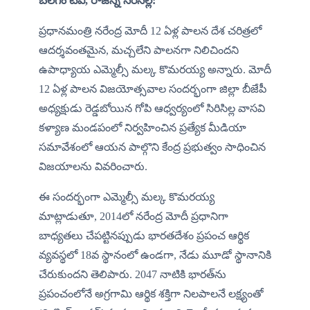
బలగం టీవీ, రాజన్న సిరిసిల్ల:
ప్రధానమంత్రి నరేంద్ర మోదీ 12 ఏళ్ల పాలన దేశ చరిత్రలో 
ఆదర్శవంతమైన, మచ్చలేని పాలనగా నిలిచిందని 
ఉపాధ్యాయ ఎమ్మెల్సీ మల్క కొమరయ్య అన్నారు. మోదీ 
12 ఏళ్ల పాలన విజయోత్సవాల సందర్భంగా జిల్లా బీజేపీ 
అధ్యక్షుడు రెడ్డబోయిన గోపి ఆధ్వర్యంలో సిరిసిల్ల వాసవి 
కళ్యాణ మండపంలో నిర్వహించిన ప్రత్యేక మీడియా 
సమావేశంలో ఆయన పాల్గొని కేంద్ర ప్రభుత్వం సాధించిన 
విజయాలను వివరించారు.
ఈ సందర్భంగా ఎమ్మెల్సీ మల్క కొమరయ్య 
మాట్లాడుతూ, 2014లో నరేంద్ర మోదీ ప్రధానిగా 
బాధ్యతలు చేపట్టినప్పుడు భారతదేశం ప్రపంచ ఆర్థిక 
వ్యవస్థలో 18వ స్థానంలో ఉండగా, నేడు మూడో స్థానానికి 
చేరుకుందని తెలిపారు. 2047 నాటికి భారత్‌ను 
ప్రపంచంలోనే అగ్రగామి ఆర్థిక శక్తిగా నిలపాలనే లక్ష్యంతో 