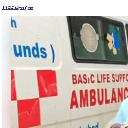
10 నిమిషాల క్రితం