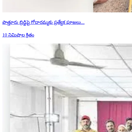
పొత్తూరు బ్రిడ్జిపై గోదారమ్మకు ప్రత్యేక పూజలు...
10 నిమిషాల క్రితం