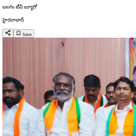
బలగం టీవీ బ్యూరో
హైదరాబాద్
Save