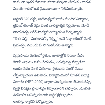
కాకుండా ఇతర దేశాలకు కూడా సరఫరా చేయడం భారత 
విజయగాథలో ఒక మైలురాయిగా నిలిచిందన్నారు.
ఆర్టికల్ 370 రద్దు, అయోధ్యలో రామ మందిర నిర్మాణం, 
ట్రిపుల్ తలాఖ్ రద్దు వంటి చారిత్రాత్మక నిర్ణయాలు మోదీ 
నాయకత్వంలోనే సాధ్యమయ్యాయని పేర్కొన్నారు. 
“దేశం ఫస్ట్ – మిగతావన్నీ నెక్స్ట్” అనే సిద్ధాంతంతో మోదీ 
ప్రభుత్వం ముందుకు సాగుతోందని అన్నారు.
వ్యవసాయ రంగంలో రైతుల ఖాతాల్లోకి నేరుగా పీఎం 
కిసాన్ నిధులు జమ చేయడం, ఎరువులపై సబ్సిడీలు 
అందించడం వంటి పథకాలు రైతులకు ఎంతో మేలు 
చేస్తున్నాయని తెలిపారు. విద్యారంగంలో నూతన విద్యా 
విధానం (NEP-2020) ద్వారా సంస్కరణలు తీసుకువచ్చి, 
వృత్తి విద్యకు ప్రాధాన్యం కల్పించారని చెప్పారు. యువత, 
మహిళల ఆవిష్కరణలకు ఆర్థిక ప్రోత్సాహం 
అందిస్తున్నారని పేర్కొన్నారు.