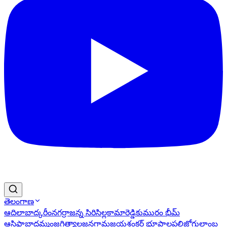
తెలంగాణ
ఆదిలాబాద్
కరీంనగర్
రాజన్న సిరిసిల్ల
కామారెడ్డి
కుమురం భీమ్
ఆసిఫాబాద్
ఖమ్మం
జగిత్యాల
జనగామ
జయశంకర్ భూపాలపల్లి
జోగులాంబ