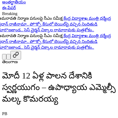
అంతర్జాతీయం
ఈ-పేపర్
Breaking
ావతి నిర్మాణ పనులపై సీఎం సమీక్ష
కేంద్ర విద్యాశాఖ మంత్రి ధర్మేంద్ర
ధాన్ రాజీనామా..
పో*క్సో కేసులో బెయిల్‌పై వచ్చిన నిందితుడి
ర*ణకాండ..
సెస్ చైర్మన్ చిక్కాల రామారావుకు పుత్రశోకం..
ావతి నిర్మాణ పనులపై సీఎం సమీక్ష
కేంద్ర విద్యాశాఖ మంత్రి ధర్మేంద్ర
ధాన్ రాజీనామా..
పో*క్సో కేసులో బెయిల్‌పై వచ్చిన నిందితుడి
ర*ణకాండ..
సెస్ చైర్మన్ చిక్కాల రామారావుకు పుత్రశోకం..
తెలంగాణ
మోదీ 12 ఏళ్ల పాలన దేశానికి
స్వర్ణయుగం – ఉపాధ్యాయ ఎమ్మెల్సీ
మల్క కొమరయ్య
PB