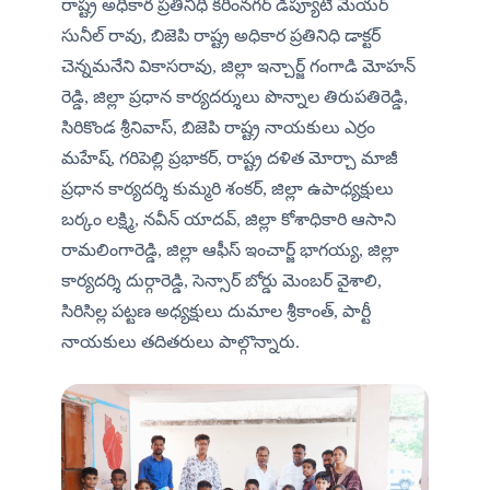
రాష్ట్ర అధికార ప్రతినిధి కరీంనగర్ డిప్యూటీ మేయర్ 
సునీల్ రావు, బిజెపి రాష్ట్ర అధికార ప్రతినిధి డాక్టర్  
చెన్నమనేని వికాసరావు, జిల్లా ఇన్చార్జ్ గంగాడి మోహన్ 
రెడ్డి, జిల్లా ప్రధాన కార్యదర్శులు పొన్నాల తిరుపతిరెడ్డి, 
సిరికొండ శ్రీనివాస్, బిజెపి రాష్ట్ర నాయకులు ఎర్రం 
మహేష్, గరిపెల్లి ప్రభాకర్, రాష్ట్ర దళిత మోర్చా మాజీ 
ప్రధాన కార్యదర్శి కుమ్మరి శంకర్, జిల్లా ఉపాధ్యక్షులు 
బర్కం లక్ష్మి, నవీన్ యాదవ్, జిల్లా కోశాధికారి ఆసాని 
రామలింగారెడ్డి, జిల్లా ఆఫీస్ ఇంచార్జ్ భాగయ్య, జిల్లా 
కార్యదర్శి దుర్గారెడ్డి, సెన్సార్ బోర్డు మెంబర్ వైశాలి, 
సిరిసిల్ల పట్టణ అధ్యక్షులు దుమాల శ్రీకాంత్, పార్టీ 
నాయకులు తదితరులు పాల్గొన్నారు.