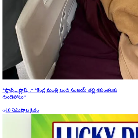
*ఫ్లాష్....ఫ్లాష్...* *కేంద్ర మంత్రి బండి సంజయ్ తల్లి శకుంతలకు
గుండెపోటు*
10 నిమిషాల క్రితం