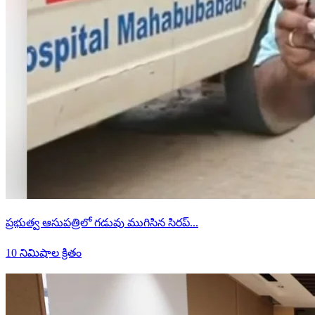
ప్రభుత్వ ఆసుపత్రిలో గడువు ముగిసిన సిరప్...
10 నిమిషాల క్రితం