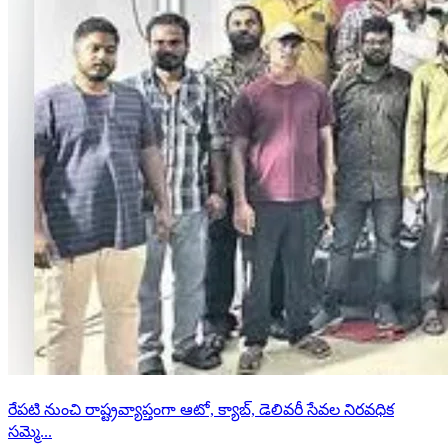
రేపటి నుంచి రాష్ట్రవ్యాప్తంగా ఆటో, క్యాబ్, డెలివరీ సేవల నిరవధిక
సమ్మె...