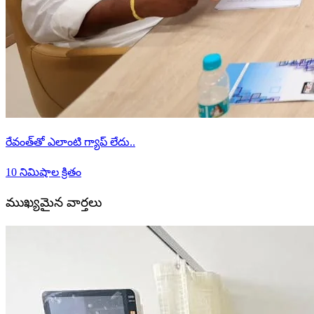
రేవంత్‌తో ఎలాంటి గ్యాప్ లేదు..
10 నిమిషాల క్రితం
ముఖ్యమైన వార్తలు