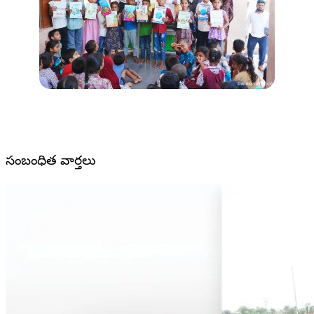
సంబంధిత వార్తలు