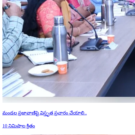
మండల ప్రజావాణిపై విస్తృత ప్రచారం చేయాలి..
10 నిమిషాల క్రితం