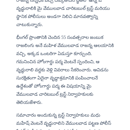
రాజన్న సన్నిధికి వచ్చి దిక్కుతోచని స్థితిలో ఉన్న ఓ 
వృద్ధురాలికి మై వేములవాడ చారిటబుల్ ట్రస్ట్ మరియు 
స్థానిక పోలీసులు అండగా నిలిచి మానవత్వాన్ని 
చాటుకున్నారు.
​భీంగల్ ప్రాంతానికి చెందిన 55 సంవత్సరాల జంబుక 
రాజలింగు అనే మహిళ వేములవాడ రాజన్న ఆలయానికి 
వచ్చి, అక్కడ ఒంటరిగా ఏడుస్తూ కూర్చుంది.  
గమనించిన హోంగార్డు పద్మ వెంటనే స్పందించి, ఆ 
వృద్ధురాలి వద్దకు వెళ్లి వివరాలు సేకరించారు. ఆవిడను 
సురక్షితంగా ఏదైనా వృద్ధాశ్రమానికి పంపించాలనే 
ఉద్దేశంతో హోంగార్డు పద్మ ఈ విషయాన్ని మై 
వేములవాడ చారిటబుల్ ట్రస్ట్ నిర్వాహకులకు 
తెలియజేశారు.
​సమాచారం అందుకున్న ట్రస్ట్ నిర్వాహకులు మధు 
మహేష్ వెంటనే వృద్ధురాలిని వేములవాడ పట్టణ పోలీస్ 