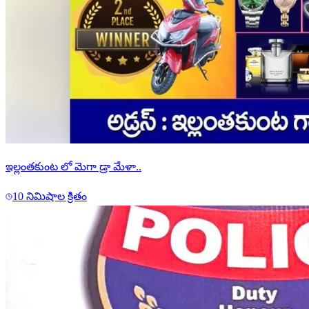
ఇల్లంతకుంట లో మెగా డ్రా మేళా..
10 నిమిషాల క్రితం