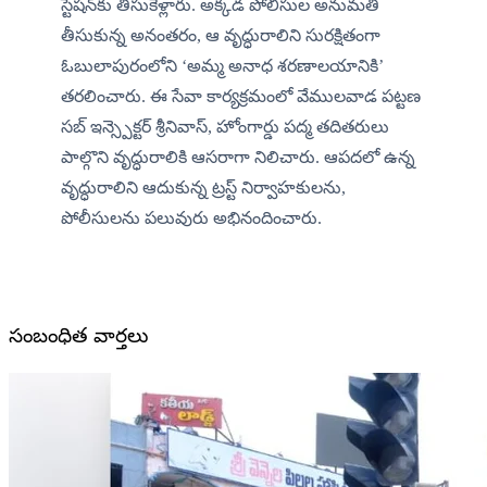
స్టేషన్‌కు తీసుకెళ్లారు. అక్కడ పోలీసుల అనుమతి 
తీసుకున్న అనంతరం, ఆ వృద్ధురాలిని సురక్షితంగా 
ఓబులాపురంలోని ‘అమ్మ అనాధ శరణాలయానికి’ 
తరలించారు. ఈ సేవా కార్యక్రమంలో వేములవాడ పట్టణ 
సబ్ ఇన్స్పెక్టర్ శ్రీనివాస్, హోంగార్డు పద్మ తదితరులు 
పాల్గొని వృద్ధురాలికి ఆసరాగా నిలిచారు. ఆపదలో ఉన్న 
వృద్ధురాలిని ఆదుకున్న ట్రస్ట్ నిర్వాహకులను, 
పోలీసులను పలువురు అభినందించారు.
సంబంధిత వార్తలు