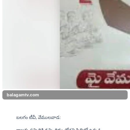
balagamtv.com
బలగం టీవీ,​ వేములవాడ: 