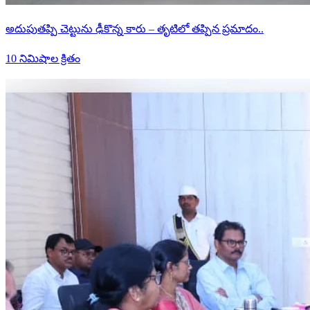
అదుపుతప్పి చెట్టును ఢీకొన్న కారు – తృటిలో తప్పిన ప్రమాదం..
10 నిమిషాల క్రితం