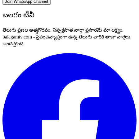
Join WhatsApp Channel
బలగం టీవీ
తెలుగు ప్రజల ఆత్మగౌరవం, నిష్పక్షపాత వార్తా ప్రసారమే మా లక్ష్యం.
balagamtv.com - ప్రపంచవ్యాప్తంగా ఉన్న తెలుగు వారికి తాజా వార్తలు
అందిస్తోంది.