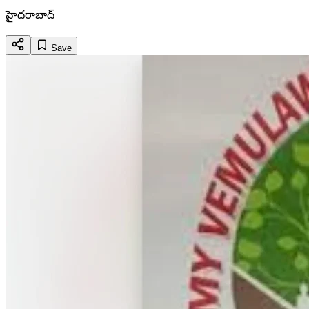
హైదరాబాద్
Save