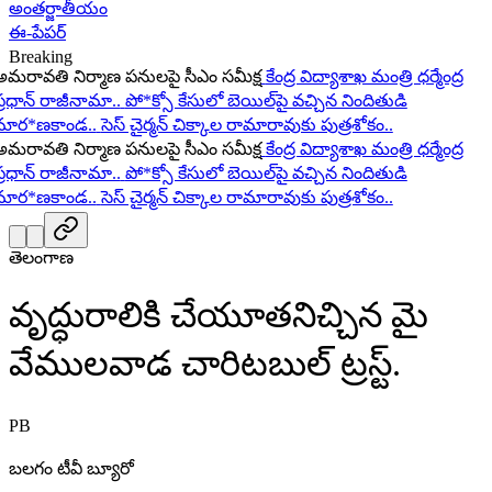
అంతర్జాతీయం
ఈ-పేపర్
Breaking
రావతి నిర్మాణ పనులపై సీఎం సమీక్ష
కేంద్ర విద్యాశాఖ మంత్రి ధర్మేంద్ర
ధాన్ రాజీనామా..
పో*క్సో కేసులో బెయిల్‌పై వచ్చిన నిందితుడి
ర*ణకాండ..
సెస్ చైర్మన్ చిక్కాల రామారావుకు పుత్రశోకం..
రావతి నిర్మాణ పనులపై సీఎం సమీక్ష
కేంద్ర విద్యాశాఖ మంత్రి ధర్మేంద్ర
ధాన్ రాజీనామా..
పో*క్సో కేసులో బెయిల్‌పై వచ్చిన నిందితుడి
ర*ణకాండ..
సెస్ చైర్మన్ చిక్కాల రామారావుకు పుత్రశోకం..
తెలంగాణ
వృద్ధురాలికి చేయూతనిచ్చిన మై
వేములవాడ చారిటబుల్ ట్రస్ట్.
PB
బలగం టీవీ బ్యూరో