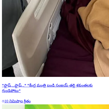
*ఫ్లాష్....ఫ్లాష్...* *కేంద్ర మంత్రి బండి సంజయ్ తల్లి శకుంతలకు
గుండెపోటు*
10 నిమిషాల క్రితం