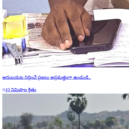
అరుబయట నిద్రించే ప్రజలు అప్రమత్తంగా ఉండండి..
10 నిమిషాల క్రితం