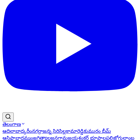
తెలంగాణ
ఆదిలాబాద్
కరీంనగర్
రాజన్న సిరిసిల్ల
కామారెడ్డి
కుమురం భీమ్
ఆసిఫాబాద్
ఖమ్మం
జగిత్యాల
జనగామ
జయశంకర్ భూపాలపల్లి
జోగులాంబ