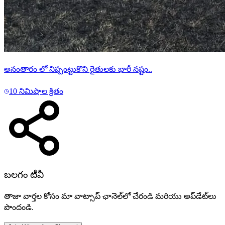
అనంతారం లో నిప్పంట్టుకొని రైతులకు భారీ నష్టం..
10 నిమిషాల క్రితం
బలగం టీవీ
తాజా వార్తల కోసం మా వాట్సాప్ ఛానెల్‌లో చేరండి మరియు అప్‌డేట్‌లు
పొందండి.