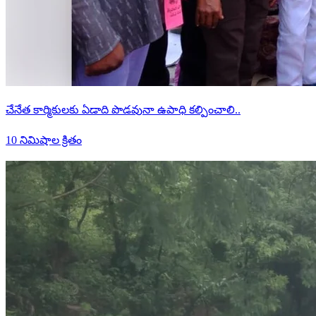
చేనేత కార్మికులకు ఏడాది పొడవునా ఉపాధి కల్పించాలి..
10 నిమిషాల క్రితం