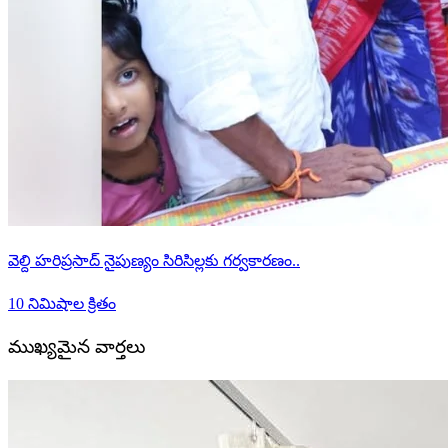
వెల్ది హరిప్రసాద్ నైపుణ్యం సిరిసిల్లకు గర్వకారణం..
10 నిమిషాల క్రితం
ముఖ్యమైన వార్తలు