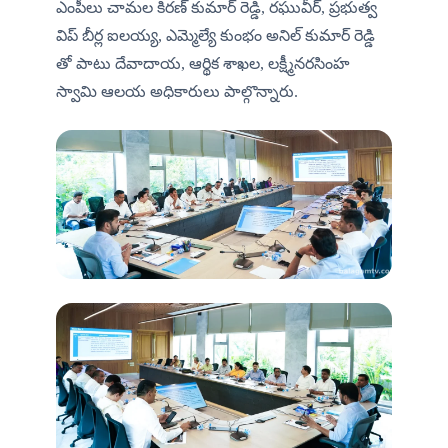
ఎంపీలు చామల కిరణ్ కుమార్ రెడ్డి, రఘువీర్, ప్రభుత్వ 
విప్ బీర్ల ఐలయ్య, ఎమ్మెల్యే కుంభం అనిల్ కుమార్ రెడ్డి 
తో పాటు దేవాదాయ, ఆర్థిక శాఖల, లక్ష్మీనరసింహ 
స్వామి ఆలయ అధికారులు పాల్గొన్నారు.