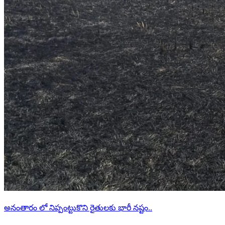
అనంతారం లో నిప్పంట్టుకొని రైతులకు భారీ నష్టం..