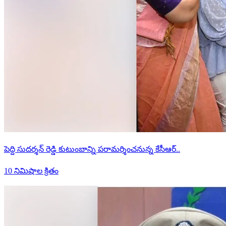
పెద్ది సుదర్శన్ రెడ్డి కుటుంబాన్ని పరామర్శించనున్న కేసీఆర్..
10 నిమిషాల క్రితం