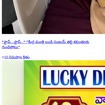
*ఫ్లాష్....ఫ్లాష్...* *కేంద్ర మంత్రి బండి సంజయ్ తల్లి శకుంతలకు
గుండెపోటు*
10 నిమిషాల క్రితం