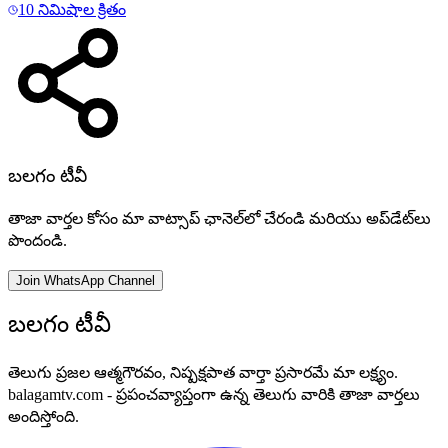
10 నిమిషాల క్రితం
బలగం టీవీ
తాజా వార్తల కోసం మా వాట్సాప్ ఛానెల్‌లో చేరండి మరియు అప్‌డేట్‌లు
పొందండి.
Join WhatsApp Channel
బలగం టీవీ
తెలుగు ప్రజల ఆత్మగౌరవం, నిష్పక్షపాత వార్తా ప్రసారమే మా లక్ష్యం.
balagamtv.com - ప్రపంచవ్యాప్తంగా ఉన్న తెలుగు వారికి తాజా వార్తలు
అందిస్తోంది.