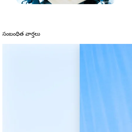
సంబంధిత వార్తలు