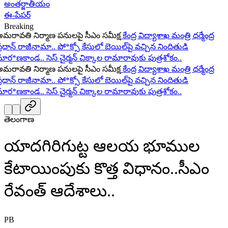
అంతర్జాతీయం
ఈ-పేపర్
Breaking
ావతి నిర్మాణ పనులపై సీఎం సమీక్ష
కేంద్ర విద్యాశాఖ మంత్రి ధర్మేంద్ర
ధాన్ రాజీనామా..
పో*క్సో కేసులో బెయిల్‌పై వచ్చిన నిందితుడి
ర*ణకాండ..
సెస్ చైర్మన్ చిక్కాల రామారావుకు పుత్రశోకం..
ావతి నిర్మాణ పనులపై సీఎం సమీక్ష
కేంద్ర విద్యాశాఖ మంత్రి ధర్మేంద్ర
ధాన్ రాజీనామా..
పో*క్సో కేసులో బెయిల్‌పై వచ్చిన నిందితుడి
ర*ణకాండ..
సెస్ చైర్మన్ చిక్కాల రామారావుకు పుత్రశోకం..
తెలంగాణ
యాదగిరిగుట్ట ఆలయ భూముల
కేటాయింపుకు కొత్త విధానం..సీఎం
రేవంత్ ఆదేశాలు..
PB