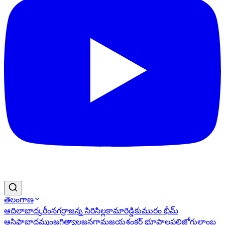
తెలంగాణ
ఆదిలాబాద్
కరీంనగర్
రాజన్న సిరిసిల్ల
కామారెడ్డి
కుమురం భీమ్
ఆసిఫాబాద్
ఖమ్మం
జగిత్యాల
జనగామ
జయశంకర్ భూపాలపల్లి
జోగులాంబ