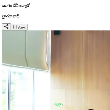
బలగం టీవీ బ్యూరో
హైదరాబాద్
Save