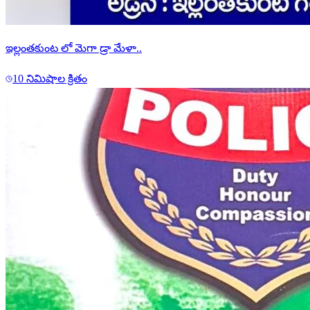
ఇల్లంతకుంట లో మెగా డ్రా మేళా..
10 నిమిషాల క్రితం