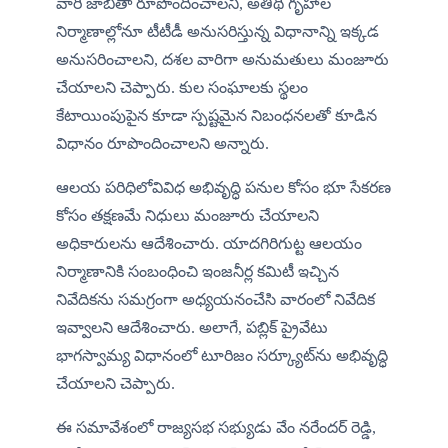
వారి జాబితా రూపొందించాలని, అతిథి గృహాల 
నిర్మాణాల్లోనూ టీటీడీ అనుసరిస్తున్న విధానాన్ని ఇక్కడ 
అనుసరించాలని, దశల వారిగా అనుమతులు మంజూరు 
చేయాలని చెప్పారు. కుల సంఘాలకు స్థలం 
కేటాయింపుపైన కూడా స్పష్టమైన నిబంధనలతో కూడిన 
విధానం రూపొందించాలని అన్నారు.
ఆలయ పరిధిలోవివిధ అభివృద్ధి పనుల కోసం భూ సేకరణ 
కోసం తక్షణమే నిధులు మంజూరు చేయాలని 
అధికారులను ఆదేశించారు. యాదగిరిగుట్ట ఆలయం 
నిర్మాణానికి సంబంధించి ఇంజనీర్ల కమిటీ ఇచ్చిన 
నివేదికను సమగ్రంగా అధ్యయనంచేసి వారంలో నివేదిక 
ఇవ్వాలని ఆదేశించారు. అలాగే, పబ్లిక్ ప్రైవేటు 
భాగస్వామ్య విధానంలో టూరిజం సర్క్యూట్‌ను అభివృద్ధి 
చేయాలని చెప్పారు.
ఈ సమావేశంలో రాజ్యసభ సభ్యుడు వేం నరేందర్ రెడ్డి, 