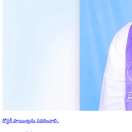
రోస్టర్ పాయింట్లను సవరించాలి..