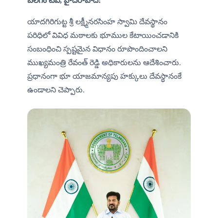
బలగం టీవీ, హైదరాబాద్:
యాదగిరిగుట్ట శ్రీ లక్ష్మీనరసింహ స్వామి దేవస్థానం 
పరిధిలో వివిధ మఠాలకు భూముల కేటాయించడానికి 
సంబంధించి స్పష్టమైన విధానం రూపొందించాలని 
ముఖ్యమంత్రి రేవంత్ రెడ్డి అధికారులను ఆదేశించారు. 
ప్రధానంగా భూ యాజమాన్యపు హక్కులు దేవస్థానంకే 
ఉండాలని చెప్పారు.