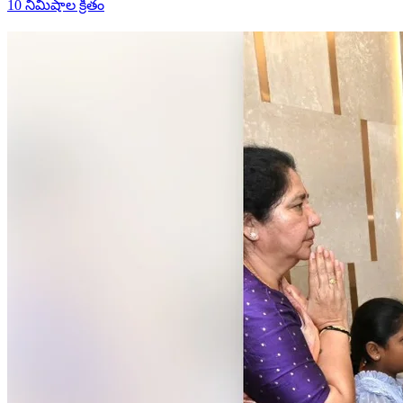
10 నిమిషాల క్రితం