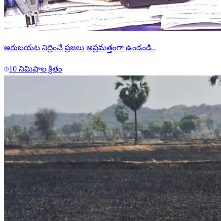
అరుబయట నిద్రించే ప్రజలు అప్రమత్తంగా ఉండండి..
10 నిమిషాల క్రితం