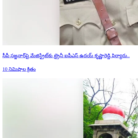
సీపీ సజ్జనార్‌పై మేజిస్ట్రేట్‌కు ట్రైనీ ఐపీఎస్ ఉదయ్ కృష్ణారెడ్డి ఫిర్యాదు..
10 నిమిషాల క్రితం