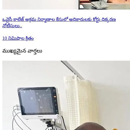
ఒవైసీ కాలేజ్ అక్రమ నిర్మాణాల కేసులో అధికారులకు కోర్టు ధిక్కరణ
నోటీసులు..
10 నిమిషాల క్రితం
ముఖ్యమైన వార్తలు