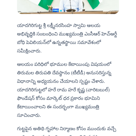
యాదగిరిగుట్ట శ్రీ లక్ష్మీనరసింహ స్వామి ఆలయ 
అభివృద్ధికి సంబంధించి ముఖ్యమంత్రి ఎంసీఆర్ హెచ్‌ఆర్డీ 
బోధి పెవిలియన్‌లో ఉన్నతస్థాయి సమావేశంలో 
సమీక్షించారు.
ఆలయం పరిధిలో భూముల కేటాయింపు విషయంలో 
తిరుమల తిరుపతి దేవస్థానం (టీటీడీ) అనుసరిస్తున్న 
విధానాన్ని అధ్యయనం చేయాలని స్పష్టం చేశారు. 
యాదగిరిగుట్టలో హరే రామ హరే కృష్ణ (చారిటబుల్) 
ఫౌండేషన్ కోసం మార్కెట్ ధర ప్రకారం భూమిని 
కేటాయించాలని ఈ సందర్భంగా ముఖ్యమంత్రి 
సూచించారు.
గుట్టపైన అతిథి గృహాల నిర్మాణం కోసం ముందుకు వచ్చే 